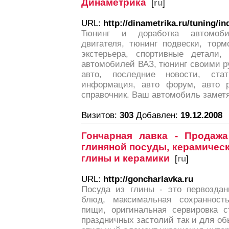
Динаметрика
[
ru
]
URL:
http://dinametrika.ru/tuning/i
Тюнинг и доработка автомоби
двигателя, тюнинг подвески, торм
экстерьера, спортивные детали,
автомобилей ВАЗ, тюнинг своими р
авто, последние новости, ста
информация, авто форум, авто р
справочник. Ваш автомобиль заметя
Визитов:
303
Добавлен:
19.12.2008
Гончарная лавка - Продаж
глиняной посуды, керамическ
глины и керамики
[
ru
]
URL:
http://goncharlavka.ru
Посуда из глины - это первозда
блюд, максимальная сохранност
пищи, оригинальная сервировка с
праздничных застолий так и для обы