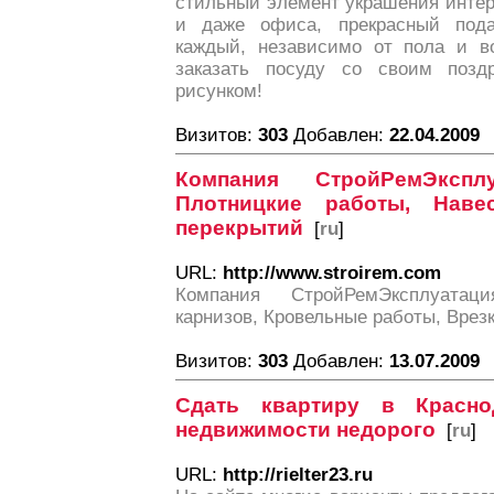
стильный элемент украшения интер
и даже офиса, прекрасный подар
каждый, независимо от пола и в
заказать посуду со своим позд
рисунком!
Визитов:
303
Добавлен:
22.04.2009
Компания СтройРемЭксплу
Плотницкие работы, Наве
перекрытий
[
ru
]
URL:
http://www.stroirem.com
Компания СтройРемЭксплуатац
карнизов, Кровельные работы, Врез
Визитов:
303
Добавлен:
13.07.2009
Сдать квартиру в Красно
недвижимости недорого
[
ru
]
URL:
http://rielter23.ru