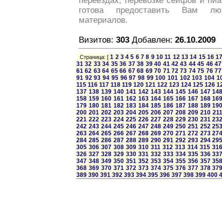
переездах, перевозке сейфов и пи
готова предоставить Вам лю
материалов.
Визитов:
303
Добавлен:
26.10.2009
1
2
3
4
5
6
7
8
9
10
11
12
13
14
15
16
1
Страница: [
31
32
33
34
35
36
37
38
39
40
41
42
43
44
45
46
47
61
62
63
64
65
66
67
68
69
70
71
72
73
74
75
76
77
91
92
93
94
95
96
97
98
99
100
101
102
103
104
1
115
116
117
118
119
120
121
122
123
124
125
126
1
137
138
139
140
141
142
143
144
145
146
147
14
158
159
160
161
162
163
164
165
166
167
168
16
179
180
181
182
183
184
185
186
187
188
189
19
200
201
202
203
204
205
206
207
208
209
210
21
221
222
223
224
225
226
227
228
229
230
231
23
242
243
244
245
246
247
248
249
250
251
252
25
263
264
265
266
267
268
269
270
271
272
273
27
284
285
286
287
288
289
290
291
292
293
294
29
305
306
307
308
309
310
311
312
313
314
315
31
326
327
328
329
330
331
332
333
334
335
336
33
347
348
349
350
351
352
353
354
355
356
357
35
368
369
370
371
372
373
374
375
376
377
378
37
389
390
391
392
393
394
395
396
397
398
399
400