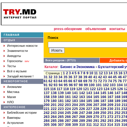
press-обозрение
объявления
контакты
Интересные новости
Знаменитости
Анекдоты
Всего ресурсов : (97721)
Добавить с
Гороскопы
new
Тесты
Каталог
Бизнес и Экономика
Бухгалтерский у
:
>
Всё о музыке
1
2
3
4
5
6
7
8
9
10
11
12
13
14
15
16
1
Страница: [
Загадай желание !
31
32
33
34
35
36
37
38
39
40
41
42
43
44
45
46
47
61
62
63
64
65
66
67
68
69
70
71
72
73
74
75
76
77
91
92
93
94
95
96
97
98
99
100
101
102
103
104
1
Аномалии
115
116
117
118
119
120
121
122
123
124
125
126
1
Мистика
137
138
139
140
141
142
143
144
145
146
147
14
158
159
160
161
162
163
164
165
166
167
168
16
Магия
179
180
181
182
183
184
185
186
187
188
189
19
НЛО
200
201
202
203
204
205
206
207
208
209
210
21
221
222
223
224
225
226
227
228
229
230
231
23
Библейские истории
242
243
244
245
246
247
248
249
250
251
252
25
263
264
265
266
267
268
269
270
271
272
273
27
Вампиры
284
285
286
287
288
289
290
291
292
293
294
29
Астрология
305
306
307
308
309
310
311
312
313
314
315
31