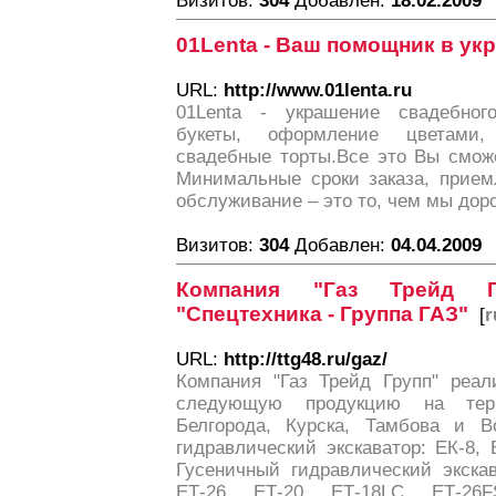
Визитов:
304
Добавлен:
18.02.2009
01Lenta - Ваш помощник в у
URL:
http://www.01lenta.ru
01Lenta - украшение свадебног
букеты, оформление цветами,
свадебные торты.Все это Вы смож
Минимальные сроки заказа, прием
обслуживание – это то, чем мы дор
Визитов:
304
Добавлен:
04.04.2009
Компания "Газ Трейд 
"Спецтехника - Группа ГАЗ"
[
r
URL:
http://ttg48.ru/gaz/
Компания "Газ Трейд Групп" реал
следующую продукцию на терр
Белгорода, Курска, Тамбова и В
гидравлический экскаватор: ЕК-8, Е
Гусеничный гидравлический экскав
ЕТ-26, ЕТ-20, ЕТ-18LC, ЕТ-26FS