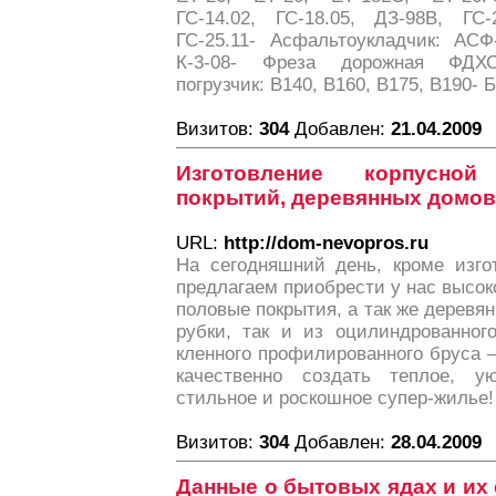
ГС-14.02, ГС-18.05, ДЗ-98В, ГС-2
ГС-25.11- Асфальтоукладчик: АСФ
К-3-08- Фреза дорожная ФДХС-
погрузчик: В140, В160, В175, В190-
Визитов:
304
Добавлен:
21.04.2009
Изготовление корпусно
покрытий, деревянных домов 
URL:
http://dom-nevopros.ru
На сегодняшний день, кроме изго
предлагаем приобрести у нас высо
половые покрытия, а так же деревян
рубки, так и из оцилиндрованног
кленного профилированного бруса 
качественно создать теплое, 
стильное и роскошное супер-жилье!
Визитов:
304
Добавлен:
28.04.2009
Данные о бытовых ядах и их