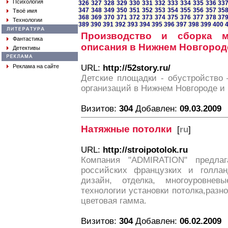
Психология
326
327
328
329
330
331
332
333
334
335
336
33
347
348
349
350
351
352
353
354
355
356
357
35
Твоё имя
368
369
370
371
372
373
374
375
376
377
378
37
Технологии
389
390
391
392
393
394
395
396
397
398
399
400
Производство и сборка м
Фантастика
описания в Нижнем Новгород
Детективы
Реклама на сайте
URL:
http://52story.ru/
Детские площадки - обустройство 
организаций в Нижнем Новгороде и
Визитов:
304
Добавлен:
09.03.2009
Натяжные потолки
[
ru
]
URL:
http://stroipotolok.ru
Компания "ADMIRATION" предлаг
российских французких и голлан
дизайн, отделка, многоуровнев
технологии установки потолка,разн
цветовая гамма.
Визитов:
304
Добавлен:
06.02.2009