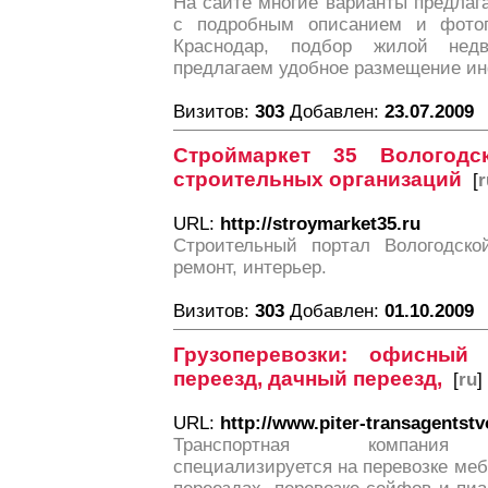
На сайте многие варианты предлаг
с подробным описанием и фото
Краснодар, подбор жилой нед
предлагаем удобное размещение и
Визитов:
303
Добавлен:
23.07.2009
Строймаркет 35 Вологодс
строительных организаций
[
r
URL:
http://stroymarket35.ru
Строительный портал Вологодской
ремонт, интерьер.
Визитов:
303
Добавлен:
01.10.2009
Грузоперевозки: офисный 
переезд, дачный переезд,
[
ru
]
URL:
http://www.piter-transagentstv
Транспортная компания «П
специализируется на перевозке ме