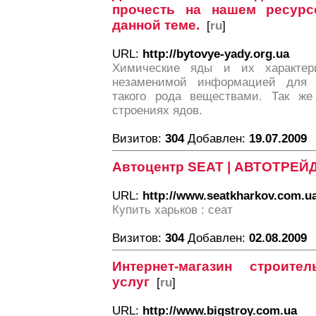
прочесть на нашем ресурс
данной теме.
[
ru
]
URL:
http://bytovye-yady.org.ua
Химические яды и их характер
незаменимой информацией для 
такого рода веществами. Так же
строениях ядов.
Визитов:
304
Добавлен:
19.07.2009
Автоцентр SEAT | АВТОТРЕЙ
URL:
http://www.seatkharkov.com.u
Купить харьков : сеат
Визитов:
304
Добавлен:
02.08.2009
Интернет-магазин строит
услуг
[
ru
]
URL:
http://www.bigstroy.com.ua