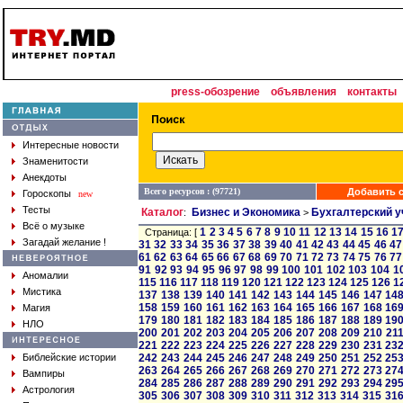
press-обозрение
объявления
контакты
Интересные новости
Знаменитости
Анекдоты
Всего ресурсов : (97721)
Добавить с
Гороскопы
new
Тесты
Каталог
Бизнес и Экономика
Бухгалтерский у
:
>
Всё о музыке
1
2
3
4
5
6
7
8
9
10
11
12
13
14
15
16
1
Страница: [
Загадай желание !
31
32
33
34
35
36
37
38
39
40
41
42
43
44
45
46
47
61
62
63
64
65
66
67
68
69
70
71
72
73
74
75
76
77
91
92
93
94
95
96
97
98
99
100
101
102
103
104
1
Аномалии
115
116
117
118
119
120
121
122
123
124
125
126
1
Мистика
137
138
139
140
141
142
143
144
145
146
147
14
158
159
160
161
162
163
164
165
166
167
168
16
Магия
179
180
181
182
183
184
185
186
187
188
189
19
НЛО
200
201
202
203
204
205
206
207
208
209
210
21
221
222
223
224
225
226
227
228
229
230
231
23
Библейские истории
242
243
244
245
246
247
248
249
250
251
252
25
263
264
265
266
267
268
269
270
271
272
273
27
Вампиры
284
285
286
287
288
289
290
291
292
293
294
29
Астрология
305
306
307
308
309
310
311
312
313
314
315
31