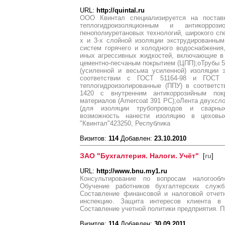
URL:
http://quintal.ru
ООО Квинтал специализируется на поста
теплогидроизоляционным и антикорро
пенополиуретановых технологий, широкого спе
х и 3-х слойной изоляции экструдированны
систем горячего и холодного водоснабжения,
иных агрессивных жидкостей, включающие в 
цементно-песчаным покрытием (ЦПП);oТрубы 57
(усиленной и весьма усиленной) изоляции 
соответствии с ГОСТ 51164-98 и ГОСТ 9
теплогидроизолированные (ППУ) в соответст
1420 с внутренним антикоррозийным пок
материалов (Amercoat 391 PC);oЛента двухсл
(для изоляции трубопроводов и сварных
возможность нанести изоляцию в цехов
"Квинтал"423250, Республика
Визитов:
114
Добавлен:
23.10.2010
ЗАО "Бухгалтерия. Налоги. Учёт"
[
ru
]
URL:
http://www.bnu.my1.ru
Консультирование по вопросам налогообл
Обучение работников бухгалтерских служб
Составление финансовой и налоговой отчет
инспекцию. Защита интересов клиента в
Составление учетной политики предприятия. 
Визитов:
114
Добавлен:
30.09.2011