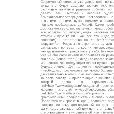
Современный человек уже давно себя не мы
когда это будет сделано зависит исключ
различные варианты развития событий, но 
делать, тем быстрее и весомее будет 
Замечательное утверждение - согласитесь, но
с вашими планами, нужно целиком и полнос
порядке необходимых действий. Какие необ
достижения своих поставленных перед собой 
все аспекты по интересующей человека те
отзывы и публикации - как все это и где у
вопросом) - естественно на <a href=http://w
форуме</a>. Форумы по строительству для 
раскрывают во всех тонкостях интересующ
иногда позволяют размещать у себя баннерн
уже не они сами искали исполнителя по ремо
они сами (исполнители) находили своего зака
маловажно, что следующим шагом нужно опр
будущего жилья. Для получения необходимых
- необходимо просмотреть как можно больше 
действительно много и они выполнены грам
за свою работу, и прилагающие лицензию. В
который давно на строительн
href=http://www.cotteges.ru/>продажей проект
Украине - это сайт www.cottage.com.ua о
href=http://www.cottage.com.ua/>проек
практикующими специалистами в своей облас
После того как проект выбран, подвергся об
построен по нему долгожданный коттедж - 
шагу. Когда уже заветный дом является вашей
о его внешнем и внутреннем облике - иными