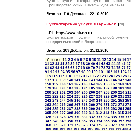
Купить кухни, шкафы купе на заказ. Ме
Производство кухни и шкафы купе на заказ.
Визитов:
110
Добавлен:
22.10.2010
Бухгалтерские услуги Дзержинск
[
ru
]
URL:
http://www.alt-nn.ru
Бухгалтерские услуги, налогообложени
предпринимателей в Дзержинске
Визитов:
109
Добавлен:
15.11.2010
1
2
3
4
5
6
7
8
9
10
11
12
13
14
15
16
1
Страница: [
31
32
33
34
35
36
37
38
39
40
41
42
43
44
45
46
47
61
62
63
64
65
66
67
68
69
70
71
72
73
74
75
76
77
91
92
93
94
95
96
97
98
99
100
101
102
103
104
1
115
116
117
118
119
120
121
122
123
124
125
126
1
137
138
139
140
141
142
143
144
145
146
147
14
158
159
160
161
162
163
164
165
166
167
168
16
179
180
181
182
183
184
185
186
187
188
189
19
200
201
202
203
204
205
206
207
208
209
210
21
221
222
223
224
225
226
227
228
229
230
231
23
242
243
244
245
246
247
248
249
250
251
252
25
263
264
265
266
267
268
269
270
271
272
273
27
284
285
286
287
288
289
290
291
292
293
294
29
305
306
307
308
309
310
311
312
313
314
315
31
326
327
328
329
330
331
332
333
334
335
336
33
347
348
349
350
351
352
353
354
355
356
357
35
368
369
370
371
372
373
374
375
376
377
378
37
389
390
391
392
393
394
395
396
397
398
399
400