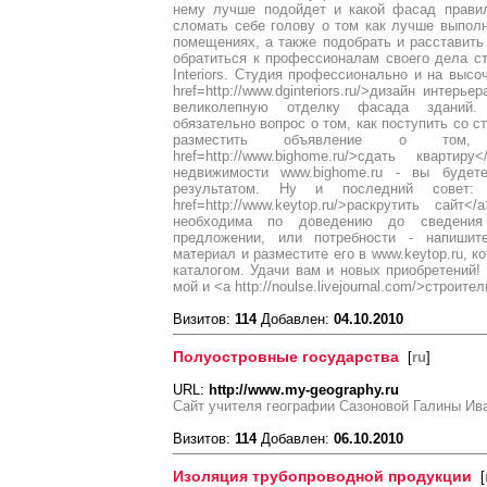
нему лучше подойдет и какой фасад правил
сломать себе голову о том как лучше выпол
помещениях, а также подобрать и расставить
обратиться к профессионалам своего дела с
Interiors. Студия профессионально и на высо
href=http://www.dginteriors.ru/>дизайн интерь
великолепную отделку фасада зданий. 
обязательно вопрос о том, как поступить со 
разместить объявление о то
href=http://www.bighome.ru/>сдать кварт
недвижимости www.bighome.ru - вы будет
результатом. Ну и последний совет
href=http://www.keytop.ru/>раскрутить са
необходима по доведению до сведения
предложении, или потребности - напиши
материал и разместите его в www.keytop.ru, 
каталогом. Удачи вам и новых приобретений! 
мой и <a http://noulse.livejournal.com/>строит
Визитов:
114
Добавлен:
04.10.2010
Полуостровные государства
[
ru
]
URL:
http://www.my-geography.ru
Сайт учителя географии Сазоновой Галины Ив
Визитов:
114
Добавлен:
06.10.2010
Изоляция трубопроводной продукции
[