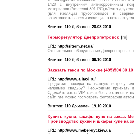
1420 с внутренним антикоррозийным пок
материалов (Amercoat 391 PC);oЛента двухсл
(для изоляции трубопроводов и сварных
возможность нанести изоляцию в цеховых усл
Визитов:
110
Добавлен:
28.08.2010
Терморегулятор Днепропетровск
[
ru
]
URL:
http://siterm.net.ua/
Отопительное оборудование Днепропетровск на с
Визитов:
110
Добавлен:
06.10.2010
Заказать такси по Москве (495)504 30 10
URL:
http://www.alltaxi.ru/
Предстоит поездка на важную встречу или
например свадьбу? Необходимо приехать 
Сделайте заказ VIP такси без логотипов и 
сайт, где можно посмотреть фотографии автом
Визитов:
110
Добавлен:
19.10.2010
Купить кухни, шкафы купе на заказ. Ме
Производство кухни и шкафы купе на за
URL:
http://www.mebel-uyt.kiev.ua