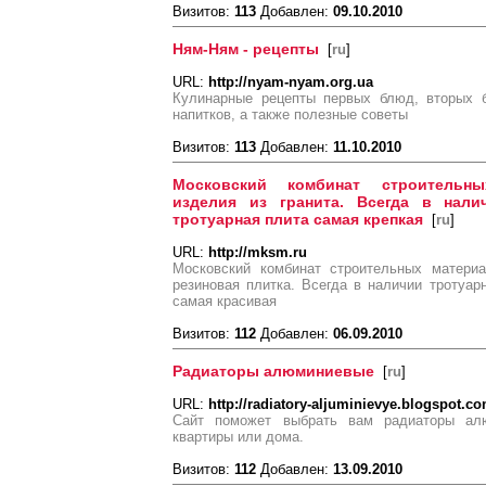
Визитов:
113
Добавлен:
09.10.2010
Ням-Ням - рецепты
[
ru
]
URL:
http://nyam-nyam.org.ua
Кулинарные рецепты первых блюд, вторых б
напитков, а также полезные советы
Визитов:
113
Добавлен:
11.10.2010
Московский комбинат строительны
изделия из гранита. Всегда в нали
тротуарная плита самая крепкая
[
ru
]
URL:
http://mksm.ru
Московский комбинат строительных материа
резиновая плитка. Всегда в наличии тротуар
самая красивая
Визитов:
112
Добавлен:
06.09.2010
Радиаторы алюминиевые
[
ru
]
URL:
http://radiatory-aljuminievye.blogspot.co
Сайт поможет выбрать вам радиаторы ал
квартиры или дома.
Визитов:
112
Добавлен:
13.09.2010