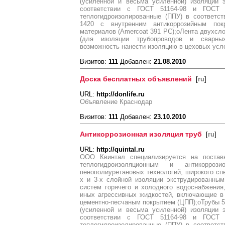
(усиленной и весьма усиленной) изоляции 
соответствии с ГОСТ 51164-98 и ГОСТ 9
теплогидроизолированные (ППУ) в соответст
1420 с внутренним антикоррозийным пок
материалов (Amercoat 391 PC);oЛента двухсл
(для изоляции трубопроводов и сварных
возможность нанести изоляцию в цеховых усл
Визитов:
111
Добавлен:
21.08.2010
Доска бесплатных объявлений
[
ru
]
URL:
http://donlife.ru
Объявление Краснодар
Визитов:
111
Добавлен:
23.10.2010
Антикоррозионная изоляция труб
[
ru
]
URL:
http://quintal.ru
ООО Квинтал специализируется на поста
теплогидроизоляционным и антикорро
пенополиуретановых технологий, широкого спе
х и 3-х слойной изоляции экструдированны
систем горячего и холодного водоснабжения,
иных агрессивных жидкостей, включающие в 
цементно-песчаным покрытием (ЦПП);oТрубы 57
(усиленной и весьма усиленной) изоляции 
соответствии с ГОСТ 51164-98 и ГОСТ 9
теплогидроизолированные (ППУ) в соответст