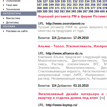
Психология
326
327
328
329
330
331
332
333
334
335
336
33
347
348
349
350
351
352
353
354
355
356
357
35
Твоё имя
368
369
370
371
372
373
374
375
376
377
378
37
Технологии
389
390
391
392
393
394
395
396
397
398
399
400
Хороший ротаметр РМ в фирме Ротаме
Фантастика
Детективы
URL:
http://www.ooorotametr.ru
Лучший ротаметр РМФ по ценам прошлого год
качества на продукцию от года.
Реклама на сайте
Визитов:
114
Добавлен:
17.09.2010
Альянс - Тосол, Этиленгликоль, Изопр
URL:
http://www.alliance-dz.ru
Компания Альянс предлагает следующий вид 
Моноэтиленгликоль, Диэтиленгликоль, Три
смесь, Раствор этиленгликоля, ВГС, 
Этиленгликоль, Моноэтиленгликоль, Диэт
Стеклоомывающая жидкость, Автостеклоочис
изопропиловый спирт, АИПС, Изопропанол, 
раствор, Незамерзающая жидкость, Автошампу
Визитов:
114
Добавлен:
03.10.2010
Эксклюзивный дизайн интерьера и 
квартир и отделка домов под ключ
[
ru
]
URL:
http://www.keytop.ru/