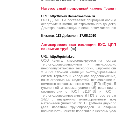
Натуральный природный камень.Гранит
URL:
http://www.demetra-stone.ru
ООО ДЕМЕТРА поставляет природный облицов
ассортимент камня, от строительного до деко
Деметра, включающих в себя, в том числе, э
Визитов:
113
Добавлен:
17.08.2010
Антикоррозионная изоляция ВУС, ЦПП
покрытие труб
[
ru
]
URL:
http://quintal.ru
ООО Квинтал специализируется на поста
теплогидроизоляционным и антикорро
пенополиуретановых технологий, широкого спе
х и 3-х слойной изоляции экструдированны
систем горячего и холодного водоснабжения,
иных агрессивных жидкостей, включающие в 
цементно-песчаным покрытием (ЦПП);oТрубы 57
(усиленной и весьма усиленной) изоляции 
соответствии с ГОСТ 51164-98 и ГОСТ 9
теплогидроизолированные (ППУ) в соответст
1420 с внутренним антикоррозийным пок
материалов (Amercoat 391 PC);oЛента двухсл
(для изоляции трубопроводов и сварных
возможность нанести изоляцию в цеховых усл