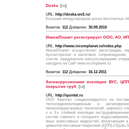
Doska
[
ru
]
URL:
http://doska.wv2.ru/
Большая международная доска бесплатных о
Визитов:
112
Добавлен:
30.09.2010
ИнкомПланет регистрирует ООО, АО, ИП
URL:
http://www.incomplanet.ru/index.php
ИнкомПланет осуществляет регистрацию, пе
бухгалтерское и налоговое сопровождение,
счетов, юридическое консультирование отправ
заходите на Сайт www.incomplanet.ru.
Визитов:
112
Добавлен:
16.12.2011
Антикоррозионная изоляция ВУС, ЦПП
покрытие труб
[
ru
]
URL:
http://quintal.ru
ООО Квинтал специализируется на поста
теплогидроизоляционным и антикорро
пенополиуретановых технологий, широкого спе
х и 3-х слойной изоляции экструдированны
систем горячего и холодного водоснабжения,
иных агрессивных жидкостей, включающие в 
цементно-песчаным покрытием (ЦПП);oТрубы 57