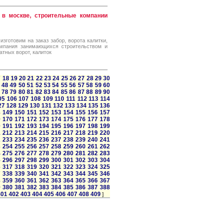
 в москве, строительные компании
зготовим на заказ забор, ворота калитки,
мпания занимающихся строительством и
атных ворот, калиток
7
18
19
20
21
22
23
24
25
26
27
28
29
30
48
49
50
51
52
53
54
55
56
57
58
59
60
78
79
80
81
82
83
84
85
86
87
88
89
90
05
106
107
108
109
110
111
112
113
114
27
128
129
130
131
132
133
134
135
136
8
149
150
151
152
153
154
155
156
157
9
170
171
172
173
174
175
176
177
178
0
191
192
193
194
195
196
197
198
199
1
212
213
214
215
216
217
218
219
220
2
233
234
235
236
237
238
239
240
241
3
254
255
256
257
258
259
260
261
262
4
275
276
277
278
279
280
281
282
283
5
296
297
298
299
300
301
302
303
304
6
317
318
319
320
321
322
323
324
325
7
338
339
340
341
342
343
344
345
346
8
359
360
361
362
363
364
365
366
367
9
380
381
382
383
384
385
386
387
388
401
402
403
404
405
406
407
408
409
]