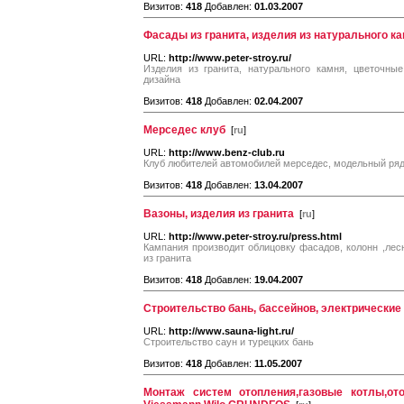
Визитов:
418
Добавлен:
01.03.2007
Фасады из гранита, изделия из натурального к
URL:
http://www.peter-stroy.ru/
Изделия из гранита, натурального камня, цветочны
дизайна
Визитов:
418
Добавлен:
02.04.2007
Мерседес клуб
[
ru
]
URL:
http://www.benz-club.ru
Клуб любителей автомобилей мерседес, модельный ряд
Визитов:
418
Добавлен:
13.04.2007
Вазоны, изделия из гранита
[
ru
]
URL:
http://www.peter-stroy.ru/press.html
Кампания производит облицовку фасадов, колонн ,ле
из гранита
Визитов:
418
Добавлен:
19.04.2007
Строительство бань, бассейнов, электрические
URL:
http://www.sauna-light.ru/
Строительство саун и турецких бань
Визитов:
418
Добавлен:
11.05.2007
Монтаж систем отопления,газовые котлы,от