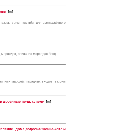
амня
[
ru
]
е вазы, урны, клумбы для ландшафтного
 мерседес, описание мерседес бенц.
сничных маршей, парадных входов, вазоны
 и дровяные печи, купели
[
ru
]
опление дома,водоснабжение-котлы