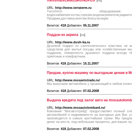
Viessmann,Wilo,GRUNDFOS
[
ru
]
URL:
http://www.terraterm.ru
ТerraTerm - оборудован
водоснабжения:котлы,горелки,водонагреватели,радиат
Продажа,доставка,монтаж.Консультации.
Визитов:
418
Добавлен:
05.11.2007
Поддон из акрила
[
ru
]
URL:
http://www.dush-ka.ru
Душевой поддон из сантехнического пластика не в
средством для мытья посуды или хозяйственным мыл
поддонов, поверхность душевого поддона всегда т
приятным и комфортным.
Визитов:
418
Добавлен:
15.11.2007
Продам, куплю машину по выгодным ценам в М
URL:
http://www.mosavtotrade.ru/
Мы выкупаем автомобиль у организаций в любом колич
Визитов:
418
Добавлен:
07.02.2008
Выдача кредита под залог авто на mosautolomb
URL:
http://www.mosautolombard.ru/
Компания “Мосавтотрейд” предоставляет полный спе
автомобилей и недвижимости на выгодных для Вас ус
производятся в самые кротчайшие сроки. Мы предл
денег на месте, под небольшие проценты, для ваших ну
Визитов:
418
Добавлен:
07.02.2008