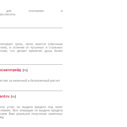
ия для отопления и
оры,насосы.
питывает грязь, легко моется (обычным
ом), в отличии от чугунных и стальных
ёплая, что делает принятие душа более
осавтотрейд
[
ru
]
естве за наличный и безналичный расчет
ard.ru
[
ru
]
ктр услуг по выдаче кредита под залог
ловиях. Все операции по выдаче кредита
агаем Вам реальное получение наличных
жд.