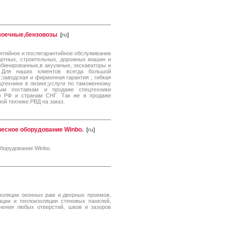
моечные,бензовозы
[
ru
]
нтийное и послегарантийное обслуживание
ортных, строительных, дорожных машин и
мбинированные,в акуумные, экскаваторы и
а. Для наших клиентов всегда большой
;заводская и фирменная гарантия ; гибкая
цтехники в лизинг;услуги по таможенному
ым поставкам и продаже спецтехники
м РФ и странам СНГ. Так же в продаже
ой технике.РВД на заказ.
авесное оборудование Winbo.
[
ru
]
 оборудование Winbo.
изоляции оконных рам и дверных проемов,
ации и теплоизоляции стеновых панелей,
нения любых отверстий, швов и зазоров