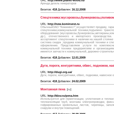
URL:
http://www.planet-wood.ru/
Аренда дизель генераторов
Визитов:
418
Добавлен:
16.12.2008
Спецтехника:мусоровозы,бункеровозы,поливо
URL:
http://new.kominvest.ru
ОбычныйЗАО "Коминвест" осуществляет продажу, гара
спецтехники,коммунальной техники,подъемно- трансп
оборудования (мусоровозы,бункеровозы,автокраны,ко
др.), отечественного и импортного производств
ассортимент спецтехники в наличии на нашей стоянке 
система скидок ;продажа коммунальной техники и спе
оформлению. Представляем услуги по комплексн
коммунальной техники предприятиям и организация
имеются запчасти к коммунальной, дорожно-строительн
Визитов:
418
Добавлен:
12.01.2009
Дуги, пороги, кенгурятники, обвес, подножки, н
URL:
http://dugi.org.ua/
Дуги, пороги, кенгурятники, обвес, подножки, навесное
Визитов:
418
Добавлен:
24.02.2009
Монтажная пена
[
ru
]
URL:
http://kbsr.ru/pena.htm
Используется для герметизации, уплотнения и тепло
теплоизоляции труб, монтажа электропроводки, фикс
гофрированных кровельных листов, черепицы, запол
снаружи и внутри помещений.