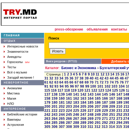
press-обозрение
объявления
контакты
Интересные новости
Знаменитости
Анекдоты
Всего ресурсов : (97722)
Добавить с
Гороскопы
new
Тесты
Каталог
Бизнес и Экономика
Бухгалтерский у
:
>
Всё о музыке
1
2
3
4
5
6
7
8
9
10
11
12
13
14
15
16
1
Страница: [
Загадай желание !
31
32
33
34
35
36
37
38
39
40
41
42
43
44
45
46
47
61
62
63
64
65
66
67
68
69
70
71
72
73
74
75
76
77
91
92
93
94
95
96
97
98
99
100
101
102
103
104
1
Аномалии
115
116
117
118
119
120
121
122
123
124
125
126
1
Мистика
137
138
139
140
141
142
143
144
145
146
147
14
158
159
160
161
162
163
164
165
166
167
168
16
Магия
179
180
181
182
183
184
185
186
187
188
189
19
НЛО
200
201
202
203
204
205
206
207
208
209
210
21
221
222
223
224
225
226
227
228
229
230
231
23
Библейские истории
242
243
244
245
246
247
248
249
250
251
252
25
263
264
265
266
267
268
269
270
271
272
273
27
Вампиры
284
285
286
287
288
289
290
291
292
293
294
29
Астрология
305
306
307
308
309
310
311
312
313
314
315
31