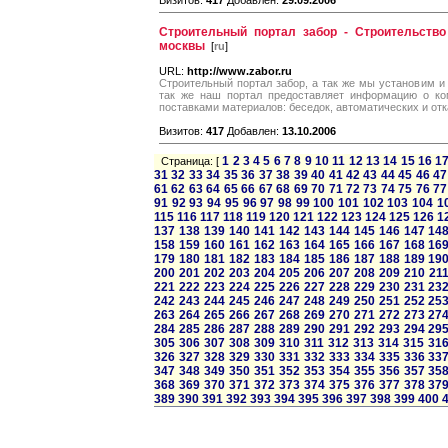
Визитов:
417
Добавлен:
29.09.2006
Строительный портал забор - Строительство
москвы
[
ru
]
URL:
http://www.zabor.ru
Строительный портал забор, а так же мы установим и и
так же наш портал предоставляет информацию о ко
поставками материалов: беседок, автоматических и отк
Визитов:
417
Добавлен:
13.10.2006
1
2
3
4
5
6
7
8
9
10
11
12
13
14
15
16
1
Страница: [
31
32
33
34
35
36
37
38
39
40
41
42
43
44
45
46
47
61
62
63
64
65
66
67
68
69
70
71
72
73
74
75
76
77
91
92
93
94
95
96
97
98
99
100
101
102
103
104
1
115
116
117
118
119
120
121
122
123
124
125
126
1
137
138
139
140
141
142
143
144
145
146
147
14
158
159
160
161
162
163
164
165
166
167
168
16
179
180
181
182
183
184
185
186
187
188
189
19
200
201
202
203
204
205
206
207
208
209
210
21
221
222
223
224
225
226
227
228
229
230
231
23
242
243
244
245
246
247
248
249
250
251
252
25
263
264
265
266
267
268
269
270
271
272
273
27
284
285
286
287
288
289
290
291
292
293
294
29
305
306
307
308
309
310
311
312
313
314
315
31
326
327
328
329
330
331
332
333
334
335
336
33
347
348
349
350
351
352
353
354
355
356
357
35
368
369
370
371
372
373
374
375
376
377
378
37
389
390
391
392
393
394
395
396
397
398
399
400