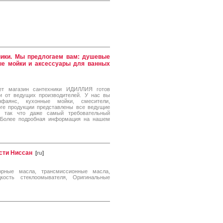
ники. Мы предлогаем вам: душевые
ные мойки и аксессуары для ванных
ет магазин сантехники ИДИЛЛИЯ готов
и от ведущих производителей. У нас вы
фаянс, кухонные мойки, смесители,
оге продукции представлены все ведущие
в, так что даже самый требовательный
.Более подробная информация на нашем
асти Ниссан
[
ru
]
орные масла, трансмиссионные масла,
кость стеклоомывателя, Оригинальные