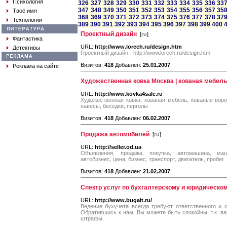
Психология
326
327
328
329
330
331
332
333
334
335
336
33
347
348
349
350
351
352
353
354
355
356
357
35
Твоё имя
368
369
370
371
372
373
374
375
376
377
378
37
Технологии
389
390
391
392
393
394
395
396
397
398
399
400
Проектный дизайн
[
ru
]
Фантастика
URL:
http://www.lorech.ru/design.htm
Детективы
Проектный дизайн - http://www.lorech.ru/design.htm
Визитов:
418
Добавлен:
25.01.2007
Реклама на сайте
Художественная ковка Москва | кованая мебель 
URL:
http://www.kovka4sale.ru
Художественная ковка, кованая мебель, кованые воро
навесы, беседки, перголы
Визитов:
418
Добавлен:
06.02.2007
Продажа автомобилей
[
ru
]
URL:
http://seller.od.ua
Объявления, продажа, покупка, автомашина, маш
автобизнес, цена, бизнес, транспорт, двигатель, пробег
Визитов:
418
Добавлен:
21.02.2007
Спектр услуг по бухгалтерскому и юридическо
URL:
http://www.bugalt.ru/
Ведение бухучета всегда требуют ответственного и 
Обратившись к нам, Вы можете быть спокойны, т.к. в
штрафы.