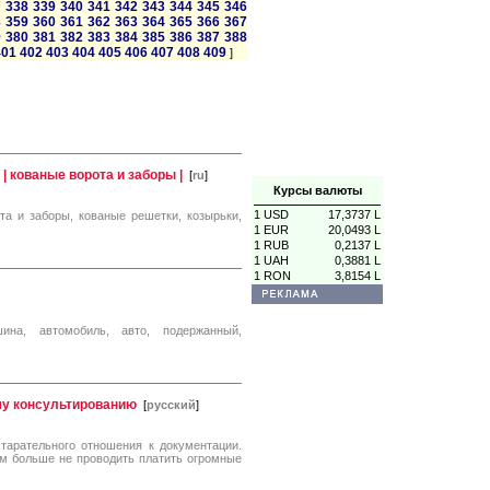
7
338
339
340
341
342
343
344
345
346
8
359
360
361
362
363
364
365
366
367
9
380
381
382
383
384
385
386
387
388
401
402
403
404
405
406
407
408
409
]
| кованые ворота и заборы |
[
ru
]
Курсы валюты
1 USD
17,3737 L
та и заборы, кованые решетки, козырьки,
1 EUR
20,0493 L
1 RUB
0,2137 L
1 UAH
0,3881 L
1 RON
3,8154 L
ина, автомобиль, авто, подержанный,
му консультированию
[
русский
]
старательного отношения к документации.
ам больше не проводить платить огромные