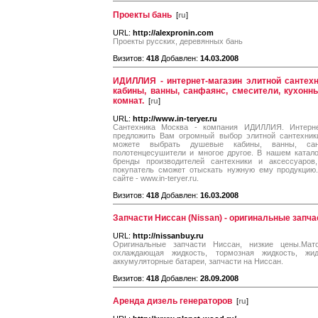
Проекты бань
[
ru
]
URL:
http://alexpronin.com
Проекты русских, деревянных бань
Визитов:
418
Добавлен:
14.03.2008
ИДИЛЛИЯ - интернет-магазин элитной сантех
кабины, ванны, cанфаянс, смесители, кухон
комнат.
[
ru
]
URL:
http://www.in-teryer.ru
Сантехника Москва - компания ИДИЛЛИЯ. Интерн
предложить Вам огромный выбор элитной сантехник
можете выбрать душевые кабины, ванны, сан
полотенцесушители и многое другое. В нашем катал
бренды производителей сантехники и аксессуаро
покупатель сможет отыскать нужную ему продукцию
сайте - www.in-teryer.ru.
Визитов:
418
Добавлен:
16.03.2008
Запчасти Ниссан (Nissan) - оригинальные запч
URL:
http://nissanbuy.ru
Оригинальные запчасти Ниссан, низкие цены.Мат
охлаждающая жидкость, тормозная жидкость, жид
аккумуляторные батареи, запчасти на Ниссан.
Визитов:
418
Добавлен:
28.09.2008
Аренда дизель генераторов
[
ru
]