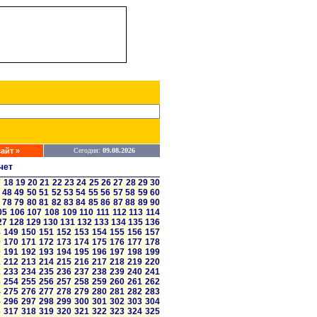
айт »
Сегодня:
09.08.2026
чет
7
18
19
20
21
22
23
24
25
26
27
28
29
30
48
49
50
51
52
53
54
55
56
57
58
59
60
78
79
80
81
82
83
84
85
86
87
88
89
90
05
106
107
108
109
110
111
112
113
114
27
128
129
130
131
132
133
134
135
136
8
149
150
151
152
153
154
155
156
157
9
170
171
172
173
174
175
176
177
178
0
191
192
193
194
195
196
197
198
199
1
212
213
214
215
216
217
218
219
220
2
233
234
235
236
237
238
239
240
241
3
254
255
256
257
258
259
260
261
262
4
275
276
277
278
279
280
281
282
283
5
296
297
298
299
300
301
302
303
304
6
317
318
319
320
321
322
323
324
325