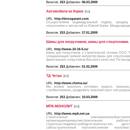
Визитов:
253
Добавлен:
06.03.2009
Автомобили из Кореи
[
ru
]
URL:
http://donsgarant.com
Осуществляем индивидуальный подбор, продажу 
спецтехники и запчастей из Южной Кореи. Международна
Визитов:
253
Добавлен:
27.01.2009
Шины для погрузчиков, шины для спецтехники.
URL:
http://www.10-16-5.ru/
Шины для погрузчиков и строительной техники ООО "
специализация прямой импортёр.Шины для спецтехники
фронтальных погрузчиков.Высокого качества! По выгодн
Визитов:
253
Добавлен:
01.02.2009
ТД Четра
[
ru
]
URL:
http://www.chetra.su/
Мы можем выкопать котлован, вырыть траншею,
стройматериалы, раздробить мерзлый грунт или разруш
Визитов:
253
Добавлен:
10.03.2009
МПК-МОНОЛИТ
[
ru
]
URL:
http://www.mpk.net.ua
Строительные компанииопалубкастро
организацииперекрытиястроительные работыс
строительствадомостройлдспстроительство дачс
сайтыстроительный порталнесъемная опалубкаст