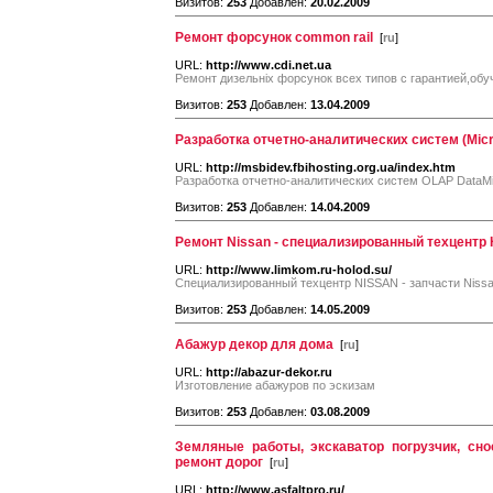
Визитов:
253
Добавлен:
20.02.2009
Ремонт форсунок common rail
[
ru
]
URL:
http://www.cdi.net.ua
Ремонт дизельніх форсунок всех типов с гарантией,обу
Визитов:
253
Добавлен:
13.04.2009
Разработка отчетно-аналитических систем (Micro
URL:
http://msbidev.fbihosting.org.ua/index.htm
Разработка отчетно-аналитических систем OLAP DataMin
Визитов:
253
Добавлен:
14.04.2009
Ремонт Nissan - специализированный техцентр
URL:
http://www.limkom.ru-holod.su/
Специализированный техцентр NISSAN - запчасти Nissa
Визитов:
253
Добавлен:
14.05.2009
Абажур декор для дома
[
ru
]
URL:
http://abazur-dekor.ru
Изготовление абажуров по эскизам
Визитов:
253
Добавлен:
03.08.2009
Земляные работы, экскаватор погрузчик, сно
ремонт дорог
[
ru
]
URL:
http://www.asfaltpro.ru/