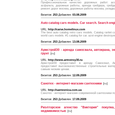
Профессиональное качество дорожных работ: асф
асфальта, дорожные работы, аренда грейдера, грейд
ремонт дорог москва, дорожные работы москва, укладк
Визитов:
253
Добавлен:
03.08.2009
Auto catalog cars models. Car search. Search engi
URL:
http://carse.homelinux.com
The best auto catalog retro cars models. Catalog raritet c
world cars models. #1 catalog for car. azot engine destroye
Визитов:
253
Добавлен:
13.08.2009
Армстрой30 - аренда самосвала, автокрана, эк
грунт
[
ru
]
URL:
http://www.armstroy30.ru
Армстрой30 предоставит в аренду Самосвал, Авт
предоставит высококачественные строительные матер
самым низким ценам.
Визитов:
253
Добавлен:
12.09.2009
Санотех - интернет-магазин сантехники
[
ru
]
URL:
http://santexnica.com.ua
Санотех - интернет-магазин современной сантехники 
Визитов:
253
Добавлен:
17.09.2009
Риэлторское агенство "Виктория" покуп
недвижимостью
[
ru
]