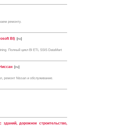
чаем ремонту.
soft BI)
[
ru
]
ing. Полный цикл BI ETL SSIS DataMart
 Ниссан
[
ru
]
n, ремонт Nissan и обслуживание.
с зданий, дорожное строительство,