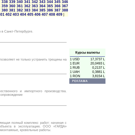
7
338
339
340
341
342
343
344
345
346
8
359
360
361
362
363
364
365
366
367
9
380
381
382
383
384
385
386
387
388
401
402
403
404
405
406
407
408
409
]
 в Санкт-Петербурге.
Курсы валюты
1 USD
17,3737 L
позволяет не только устранить трещины на
1 EUR
20,0493 L
1 RUB
0,2137 L
1 UAH
0,3881 L
1 RON
3,8154 L
ственного и импортного производства.
сопровождение
яющая полный комплекс работ: начиная с
 объекта в эксплуатацию. ООО «ГАРДА»
омонтажные, кровельные работы.