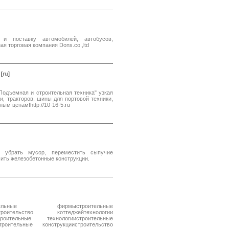
и поставку автомобилей, автобусов,
я торговая компания Dons.co.,ltd
[
ru
]
Подъемная и строительная техника" узкая
, тракторов, шины для портовой техники,
ым ценам!http://10-16-5.ru
 убрать мусор, переместить сыпучие
ить железобетонные конструкции.
ительные фирмыстроительные
троительство коттеджейтехнологии
троительные технологиистроительные
роительные конструкциистроительство