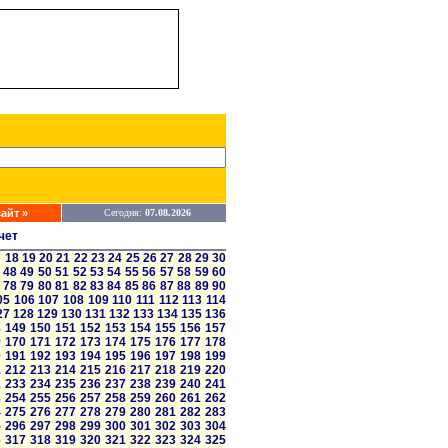
айт »
Сегодня:
07.08.2026
чет
7
18
19
20
21
22
23
24
25
26
27
28
29
30
48
49
50
51
52
53
54
55
56
57
58
59
60
78
79
80
81
82
83
84
85
86
87
88
89
90
05
106
107
108
109
110
111
112
113
114
27
128
129
130
131
132
133
134
135
136
8
149
150
151
152
153
154
155
156
157
9
170
171
172
173
174
175
176
177
178
0
191
192
193
194
195
196
197
198
199
1
212
213
214
215
216
217
218
219
220
2
233
234
235
236
237
238
239
240
241
3
254
255
256
257
258
259
260
261
262
4
275
276
277
278
279
280
281
282
283
5
296
297
298
299
300
301
302
303
304
6
317
318
319
320
321
322
323
324
325