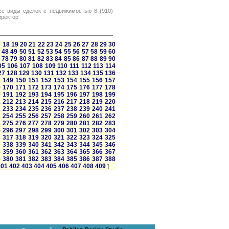
все виды сделок с недвижимостью 8 (910)
иректор
7
18
19
20
21
22
23
24
25
26
27
28
29
30
48
49
50
51
52
53
54
55
56
57
58
59
60
78
79
80
81
82
83
84
85
86
87
88
89
90
05
106
107
108
109
110
111
112
113
114
27
128
129
130
131
132
133
134
135
136
8
149
150
151
152
153
154
155
156
157
9
170
171
172
173
174
175
176
177
178
0
191
192
193
194
195
196
197
198
199
1
212
213
214
215
216
217
218
219
220
2
233
234
235
236
237
238
239
240
241
3
254
255
256
257
258
259
260
261
262
4
275
276
277
278
279
280
281
282
283
5
296
297
298
299
300
301
302
303
304
6
317
318
319
320
321
322
323
324
325
7
338
339
340
341
342
343
344
345
346
8
359
360
361
362
363
364
365
366
367
9
380
381
382
383
384
385
386
387
388
401
402
403
404
405
406
407
408
409
]