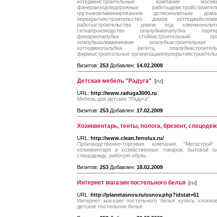
котеджейстроительные компании москвы
фанераизодомдорожные работыдомстройстроит
грузчиковламинированное дспмонолитные дома
перекрытиястроительство домов коттеджейсломв
работыстроительство домов под ключмонолит
сеткапроизводство опалубкиопалубка перек
фонариопалубка стойкистроительный про
опалубкаалюминиевая опалубкастроительная
коттеджиопалубка periнтц опалубкастроител
фирмыстроительные организацииперекрытиястроительн
Визитов:
253
Добавлен:
14.02.2009
Детская мебель "Радуга"
[
ru
]
URL:
http://www.raduga3000.ru
Мебель для детских "Радуга"
Визитов:
253
Добавлен:
17.02.2009
Хозинвентарь, тенты, полога, брезент, спецоде
URL:
http://www.clean.ferrolux.ru/
Производственно-торговая компания "Мегастрой
хозинвентаря и хозяйственных товаров, бытовой хи
спецодежду, рабочую обувь.
Визитов:
253
Добавлен:
18.02.2009
Интернет магазин постельного белья
[
ru
]
URL:
http://planetasnov.ru/osnov.php?idstat=51
Интернет магазин постельного белья купить хлопков
детское постельное белье