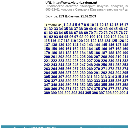
URL:
http://www.victoriya-dom.ru/
Риэлторское агенство "Виктория" покупка, продажа, 
863-72-61 Колосова Светлана Юрьевна -генеральный д
Визитов:
253
Добавлен:
21.09.2009
1
2
3
4
5
6
7
8
9
10
11
12
13
14
15
16
1
Страница: [
31
32
33
34
35
36
37
38
39
40
41
42
43
44
45
46
47
61
62
63
64
65
66
67
68
69
70
71
72
73
74
75
76
77
91
92
93
94
95
96
97
98
99
100
101
102
103
104
1
115
116
117
118
119
120
121
122
123
124
125
126
1
137
138
139
140
141
142
143
144
145
146
147
14
158
159
160
161
162
163
164
165
166
167
168
16
179
180
181
182
183
184
185
186
187
188
189
19
200
201
202
203
204
205
206
207
208
209
210
21
221
222
223
224
225
226
227
228
229
230
231
23
242
243
244
245
246
247
248
249
250
251
252
25
263
264
265
266
267
268
269
270
271
272
273
27
284
285
286
287
288
289
290
291
292
293
294
29
305
306
307
308
309
310
311
312
313
314
315
31
326
327
328
329
330
331
332
333
334
335
336
33
347
348
349
350
351
352
353
354
355
356
357
35
368
369
370
371
372
373
374
375
376
377
378
37
389
390
391
392
393
394
395
396
397
398
399
400