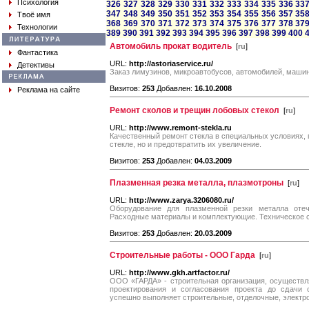
Психология
326
327
328
329
330
331
332
333
334
335
336
33
347
348
349
350
351
352
353
354
355
356
357
35
Твоё имя
368
369
370
371
372
373
374
375
376
377
378
37
Технологии
389
390
391
392
393
394
395
396
397
398
399
400
Автомобиль прокат водитель
[
ru
]
Фантастика
URL:
http://astoriaservice.ru/
Детективы
Заказ лимузинов, микроавтобусов, автомобилей, машин
Визитов:
253
Добавлен:
16.10.2008
Реклама на сайте
Ремонт сколов и трещин лобовых стекол
[
ru
]
URL:
http://www.remont-stekla.ru
Качественный ремонт стекла в специальных условиях, 
стекле, но и предотвратить их увеличение.
Визитов:
253
Добавлен:
04.03.2009
Плазменная резка металла, плазмотроны
[
ru
]
URL:
http://www.zarya.3206080.ru/
Оборудование для плазменной резки металла отече
Расходные материалы и комплектующие. Техническое 
Визитов:
253
Добавлен:
20.03.2009
Строительные работы - ООО Гарда
[
ru
]
URL:
http://www.gkh.artfactor.ru/
ООО «ГАРДА» - строительная организация, осуществл
проектирования и согласования проекта до сдачи
успешно выполняет строительные, отделочные, электр