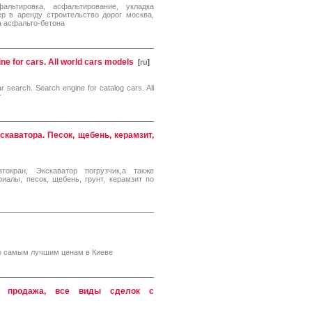
альтировка, асфальтирование, укладка
ер в аренду строительство дорог москва,
а асфальто-бетона
ne for cars. All world cars models
[
ru
]
ar search. Search engine for catalog cars. All
r
скаватора. Песок, щебень, керамзит,
окран, Экскаватор погрузчик,а также
иалы, песок, щебень, грунт, керамзит по
по самым лучшим ценам в Киеве
ка, продажа, все виды сделок с