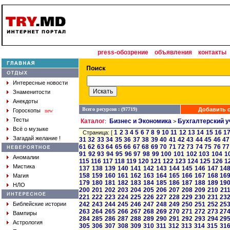
press-обозрение
объявления
контакты
Интересные новости
Знаменитости
Анекдоты
Всего ресурсов : (97719)
Добавить с
Гороскопы
new
Тесты
Каталог
Бизнес и Экономика
Бухгалтерский у
:
>
Всё о музыке
1
2
3
4
5
6
7
8
9
10
11
12
13
14
15
16
1
Страница: [
Загадай желание !
31
32
33
34
35
36
37
38
39
40
41
42
43
44
45
46
47
61
62
63
64
65
66
67
68
69
70
71
72
73
74
75
76
77
91
92
93
94
95
96
97
98
99
100
101
102
103
104
1
Аномалии
115
116
117
118
119
120
121
122
123
124
125
126
1
Мистика
137
138
139
140
141
142
143
144
145
146
147
14
158
159
160
161
162
163
164
165
166
167
168
16
Магия
179
180
181
182
183
184
185
186
187
188
189
19
НЛО
200
201
202
203
204
205
206
207
208
209
210
21
221
222
223
224
225
226
227
228
229
230
231
23
Библейские истории
242
243
244
245
246
247
248
249
250
251
252
25
263
264
265
266
267
268
269
270
271
272
273
27
Вампиры
284
285
286
287
288
289
290
291
292
293
294
29
Астрология
305
306
307
308
309
310
311
312
313
314
315
31