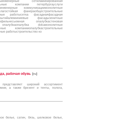
инженерные сетиламинированная
ельные компании петербургауслуги
инженерные коммуникациимонолитные
лагостойкая фанераобщестроительные
ные работысетка фасаднаяфасадная
рытийалюминиевые фасадызенитные
фильнесьемная опалубкастеновая
 опалубкаопалубка dokaмонолитные
ьные компанииопалубкастроительные
ые работыстроительство ко
жда, рабочая обувь
[
ru
]
" представляет широкий ассортимент
мии, а также брезент и тенты, полога,
ое белье, сатин, бязь, шелковое белье,