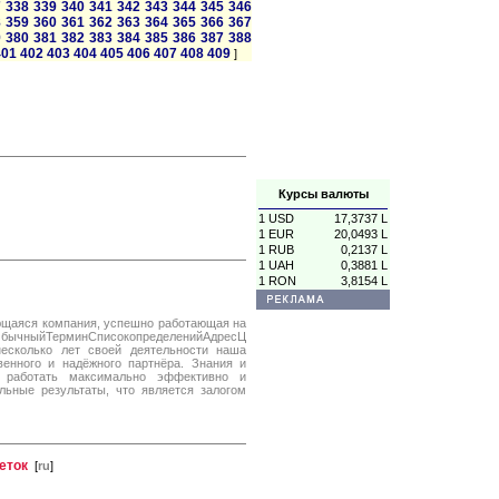
7
338
339
340
341
342
343
344
345
346
8
359
360
361
362
363
364
365
366
367
9
380
381
382
383
384
385
386
387
388
401
402
403
404
405
406
407
408
409
]
Курсы валюты
1 USD
17,3737 L
1 EUR
20,0493 L
1 RUB
0,2137 L
1 UAH
0,3881 L
1 RON
3,8154 L
ющаяся компания, успешно работающая на
инСписокопределенийАдресЦ
есколько лет своей деятельности наша
венного и надёжного партнёра. Знания и
т работать максимально эффективно и
льные результаты, что является залогом
еток
[
ru
]