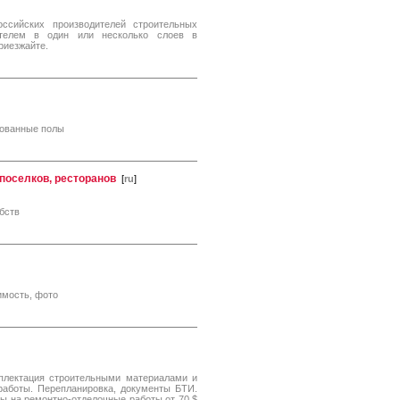
ссийских производителей строительных
ателем в один или несколько слоев в
риезжайте.
рованные полы
поселков, ресторанов
[
ru
]
бств
имость, фото
мплектация строительными материалами и
работы. Перепланировка, документы БТИ.
ы на ремонтно-отделочные работы от 70 $