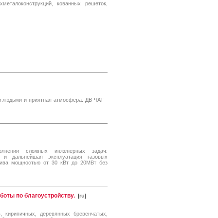
металоконструкций, кованных решеток,
и людьми и приятная атмосфера. ДВ ЧАТ -
олнении сложных инженерных задач:
ы и дальнейшая эксплуатация газовых
лива мощностью от 30 кВт до 20МВт без
боты по благоустройству.
[
ru
]
, кирипичных, деревянных бревенчатых,