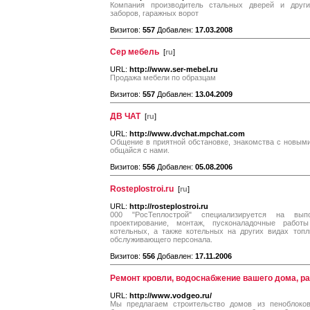
Компания производитель стальных дверей и других
заборов, гаражных ворот
Визитов:
557
Добавлен:
17.03.2008
Сер мебель
[
ru
]
URL:
http://www.ser-mebel.ru
Продажа мебели по образцам
Визитов:
557
Добавлен:
13.04.2009
ДВ ЧАТ
[
ru
]
URL:
http://www.dvchat.mpchat.com
Общение в приятной обстановке, знакомства с новым
общайся с нами.
Визитов:
556
Добавлен:
05.08.2006
Rosteplostroi.ru
[
ru
]
URL:
http://rosteplostroi.ru
000 "РосТеплострой" специализируется на вып
проектирование, монтаж, пусконаладочные работ
котельных, а также котельных на других видах топ
обслуживающего персонала.
Визитов:
556
Добавлен:
17.11.2006
Ремонт кровли, водоснабжение вашего дома, ра
URL:
http://www.vodgeo.ru/
Мы предлагаем строительство домов из пеноблоков