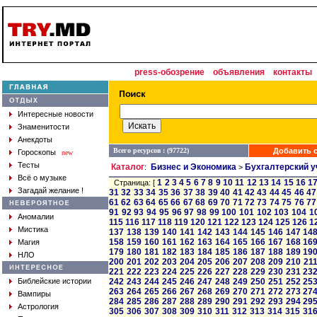
press-обозрение
объявления
контакты
Интересные новости
Знаменитости
Анекдоты
Всего ресурсов : (97722)
Добавить с
Гороскопы
new
Тесты
Каталог
Бизнес и Экономика
Бухгалтерский у
:
>
Всё о музыке
1
2
3
4
5
6
7
8
9
10
11
12
13
14
15
16
1
Страница: [
Загадай желание !
31
32
33
34
35
36
37
38
39
40
41
42
43
44
45
46
47
61
62
63
64
65
66
67
68
69
70
71
72
73
74
75
76
77
91
92
93
94
95
96
97
98
99
100
101
102
103
104
1
Аномалии
115
116
117
118
119
120
121
122
123
124
125
126
1
Мистика
137
138
139
140
141
142
143
144
145
146
147
14
158
159
160
161
162
163
164
165
166
167
168
16
Магия
179
180
181
182
183
184
185
186
187
188
189
19
НЛО
200
201
202
203
204
205
206
207
208
209
210
21
221
222
223
224
225
226
227
228
229
230
231
23
Библейские истории
242
243
244
245
246
247
248
249
250
251
252
25
263
264
265
266
267
268
269
270
271
272
273
27
Вампиры
284
285
286
287
288
289
290
291
292
293
294
29
Астрология
305
306
307
308
309
310
311
312
313
314
315
31