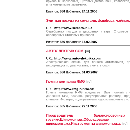
брусовых, каркасных, щитовых домов, бань, хозблоков,
и из материалов заказчика.
Визитов:
556
Добавлен:
24.11.2006
Элитная посуда из хрусталя, фарфора, чайные
URL:
http://www.serebro.in.ua
Серебряная посуда и церковная утварь. Столовое 
серебряных столовых приборов.
Визитов:
556
Добавлен:
17.02.2007
АВТОЭЛЕКТРИК.COM
[
ru
]
URL:
http://www.auto-elektrika.com
Электрические схемы для вашего автомобиля, п
информация по диагностике, скачать софт.
Визитов:
556
Добавлен:
01.03.2007
Группа компаний RMG
[
ru
]
URL:
http://www.rmg-russia.ru/
Группа компаний RMG предлагает Вам полный спе
давления газа, клапаны регулирования расхода, пр
клапаны. Фильтры, подогреватели, одоризационные сис
Визитов:
555
Добавлен:
22.11.2006
Производитель балансировочных 
грузики.Шиномонтаж.Оборудовани
шиномонтажа.Инструменты шиномонтажа.
[
ru
]