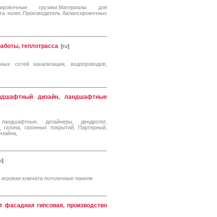
нсировочные грузики.Материалы для
а колес.Производитель балансировочных
работы, теплотрасса
[
ru
]
ных сетей канализации, водопроводов,
андшафтный дизайн, ландшафтные
ландшафтные, дизайнеры, дендролог,
 газона, газонных покрытий, Партерный,
изайна,
u
]
 игровая комната потолочные панели
 фасадная гипсовая, производство