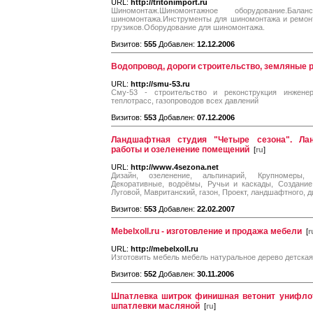
URL:
http://tritonimport.ru
Шиномонтаж.Шиномонтажное оборудование.Бала
шиномонтажа.Инструменты для шиномонтажа и ремонт
грузиков.Оборудование для шиномонтажа.
Визитов:
555
Добавлен:
12.12.2006
Водопровод, дороги строительство, земляные 
URL:
http://smu-53.ru
Сму-53 - строительство и реконструкция инженер
теплотрасс, газопроводов всех давлений
Визитов:
553
Добавлен:
07.12.2006
Ландшафтная студия "Четыре сезона". Л
работы и озеленение помещений
[
ru
]
URL:
http://www.4sezona.net
Дизайн, озеленение, альпинарий, Крупномеры, 
Декоративные, водоёмы, Ручьи и каскады, Создание,
Луговой, Мавританский, газон, Проект, ландшафтного, д
Визитов:
553
Добавлен:
22.02.2007
Mebelxoll.ru - изготовление и продажа мебели
[
r
URL:
http://mebelxoll.ru
Изготовить мебель мебель натуральное дерево детская
Визитов:
552
Добавлен:
30.11.2006
Шпатлевка шитрок финишная ветонит унифлот
шпатлевки масляной
[
ru
]