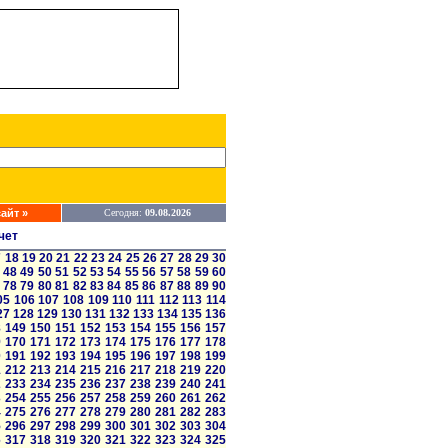
айт »
Сегодня:
09.08.2026
чет
7
18
19
20
21
22
23
24
25
26
27
28
29
30
48
49
50
51
52
53
54
55
56
57
58
59
60
78
79
80
81
82
83
84
85
86
87
88
89
90
05
106
107
108
109
110
111
112
113
114
27
128
129
130
131
132
133
134
135
136
8
149
150
151
152
153
154
155
156
157
9
170
171
172
173
174
175
176
177
178
0
191
192
193
194
195
196
197
198
199
1
212
213
214
215
216
217
218
219
220
2
233
234
235
236
237
238
239
240
241
3
254
255
256
257
258
259
260
261
262
4
275
276
277
278
279
280
281
282
283
5
296
297
298
299
300
301
302
303
304
6
317
318
319
320
321
322
323
324
325