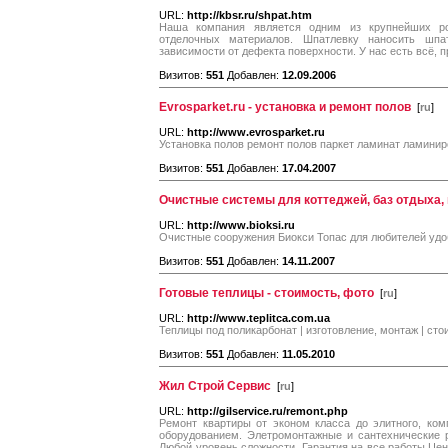
URL:
http://kbsr.ru/shpat.htm
Наша компания является одним из крупнейших ро
отделочных материалов. Шпатлевку наносить шп
зависимости от дефекта поверхности. У нас есть всё, п
Визитов:
551
Добавлен:
12.09.2006
Evrosparket.ru - установка и ремонт полов
[
ru
]
URL:
http://www.evrosparket.ru
Установка полов ремонт полов паркет ламинат ламини
Визитов:
551
Добавлен:
17.04.2007
Очистные системы для коттеджей, баз отдыха, 
URL:
http://www.bioksi.ru
Очистные сооружения Биокси Топас для любителей удо
Визитов:
551
Добавлен:
14.11.2007
Готовые теплицы - стоимость, фото
[
ru
]
URL:
http://www.teplitca.com.ua
Теплицы под поликарбонат | изготовление, монтаж | сто
Визитов:
551
Добавлен:
11.05.2010
Жил Строй Сервис
[
ru
]
URL:
http://gilservice.ru/remont.php
Ремонт квартиры от эконом класса до элитного, ко
оборудованием. Элетромонтажные и сантехнические 
Любой уровень сложности. Гарантия на все работы.Цен