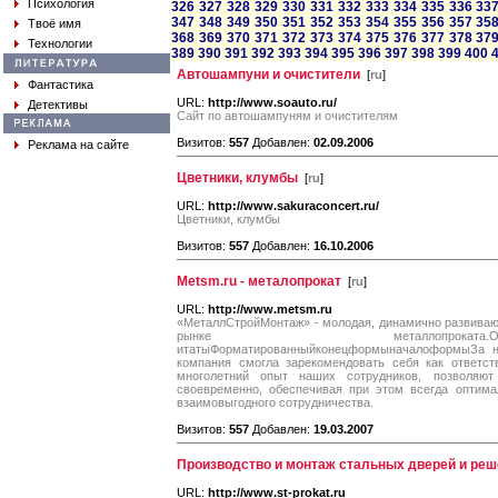
Психология
326
327
328
329
330
331
332
333
334
335
336
33
347
348
349
350
351
352
353
354
355
356
357
35
Твоё имя
368
369
370
371
372
373
374
375
376
377
378
37
Технологии
389
390
391
392
393
394
395
396
397
398
399
400
Автошампуни и очистители
[
ru
]
Фантастика
URL:
http://www.soauto.ru/
Детективы
Сайт по автошампуням и очистителям
Визитов:
557
Добавлен:
02.09.2006
Реклама на сайте
Цветники, клумбы
[
ru
]
URL:
http://www.sakuraconcert.ru/
Цветники, клумбы
Визитов:
557
Добавлен:
16.10.2006
Metsm.ru - металопрокат
[
ru
]
URL:
http://www.metsm.ru
«МеталлСтройМонтаж» - молодая, динамично развива
рынке металлопроката.ОбычныйТерм
итатыФорматированныйконецформыначалоформыЗа н
компания смогла зарекомендовать себя как ответст
многолетний опыт наших сотрудников, позволяю
своевременно, обеспечивая при этом всегда оптима
взаимовыгодного сотрудничества.
Визитов:
557
Добавлен:
19.03.2007
Производство и монтаж стальных дверей и реш
URL:
http://www.st-prokat.ru