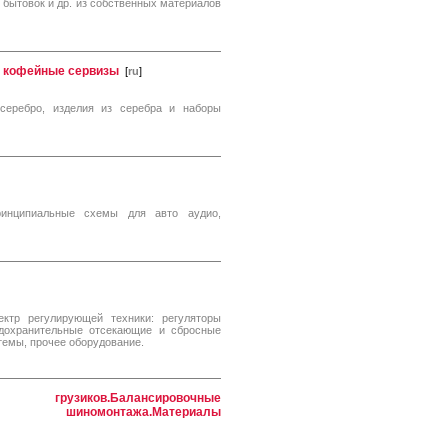
 бытовок и др. из собственных материалов
, кофейные сервизы
[
ru
]
серебро, изделия из серебра и наборы
ринципиальные схемы для авто аудио,
ктр регулирующей техники: регуляторы
едохранительные отсекающие и сбросные
темы, прочее оборудование.
грузиков.Балансировочные
е шиномонтажа.Материалы