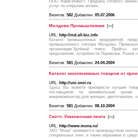
ООО Фарм-Инвест. Продажа готового бизнес
услуг по открытию аптеки.
Визитов:
582
Добавлен:
05.07.2006
Молдова Промышленная
[
ru
]
URL:
http://md.all-biz.info
Каталог промышленных предприятий, пред
промышленного сектора Молдовы. Промышл
организации.Удобный поиск. Прайсы, ката
предложение, потребности.Перевозки. Рынок г
Визитов:
581
Добавлен:
24.04.2004
Каталог эксклюзивных товаров от про
URL:
http://uni.snoi.ru
Здесь Вы можете приобрести лучшие това
поставщиков по минимальным ценам..
микрокомпьютер для женщин, цветотерапия, элект
Визитов:
581
Добавлен:
08.10.2004
Скотч. Упаковочная лента
[
ru
]
URL:
http://www.mona.ru/
ЗАО "Мона" занимается производством скотча,
специальных лент, а также абразивов и сред