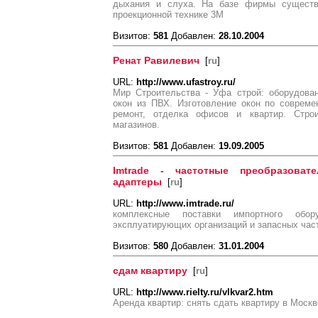
дыхания и слуха. На базе фирмы существу
проекционной технике 3М
Визитов:
581
Добавлен:
28.10.2004
Ренат Равилевич
[
ru
]
URL:
http://www.ufastroy.ru/
Мир Строительства - Уфа строй: оборудова
окон из ПВХ. Изготовление окон по совреме
ремонт, отделка офисов и квартир. Строи
магазинов.
Визитов:
581
Добавлен:
19.09.2005
Imtrade - частотные преобразоват
адаптеры
[
ru
]
URL:
http://www.imtrade.ru/
комплексные поставки импортного обо
эксплуатирующих организаций и запасных час
Визитов:
580
Добавлен:
31.01.2004
сдам квартиру
[
ru
]
URL:
http://www.rielty.ru/vlkvar2.htm
Аренда квартир: снять сдать квартиру в Москв