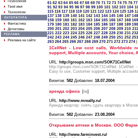
Психология
61
62
63
64
65
66
67
68
69
70
71
72
73
74
75
76
77
Твоё имя
91
92
93
94
95
96
97
98
99
100
101
102
103
104
1
115
116
117
118
119
120
121
122
123
124
125
126
1
Технологии
137
138
139
140
141
142
143
144
145
146
147
14
158
159
160
161
162
163
164
165
166
167
168
16
Фантастика
179
180
181
182
183
184
185
186
187
188
189
19
200
201
202
203
204
205
206
207
208
209
210
21
Детективы
221
222
223
224
225
226
227
228
229
230
231
23
242
243
244
245
246
247
248
249
250
251
252
25
Реклама на сайте
263
264
265
266
267
268
269
270
271
272
273
274
]
1CellNet - Low cost calls, Worldwide 
support, Multiple accounts, Your choice, Af
URL:
http://groups.msn.com/SOK71CellNet
http://groups.msn.com/SOK71CellNet 1CellNet -
Easy to use, Customer support, Multiple accounts,
Визитов:
582
Добавлен:
18.07.2004
аренда офиса
[
ru
]
URL:
http://www.mrealty.ru/
Аренда квартир: снять сдать квартиру в Москв
Визитов:
582
Добавлен:
23.08.2004
Открываем аптеки в Москве. ООО Фарм
URL:
http://www.farminvest.ru/