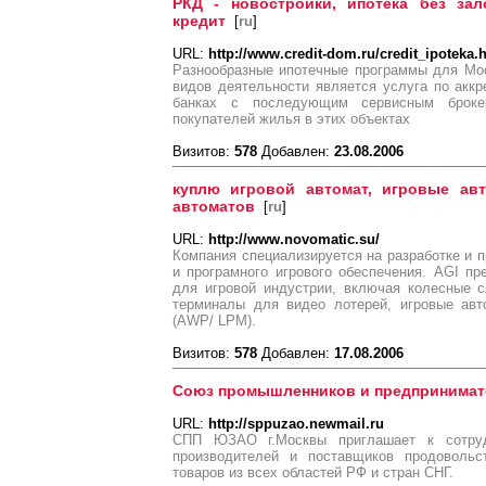
РКД - новостройки, ипотека без зал
кредит
[
ru
]
URL:
http://www.credit-dom.ru/credit_ipoteka.
Разнообразные ипотечные программы для Мо
видов деятельности является услуга по акк
банках с последующим сервисным броке
покупателей жилья в этих объектах
Визитов:
578
Добавлен:
23.08.2006
куплю игровой автомат, игровые авт
автоматов
[
ru
]
URL:
http://www.novomatic.su/
Компания специализируется на разработке и п
и програмного игрового обеспечения. AGI п
для игровой индустрии, включая колесные с
терминалы для видео лотерей, игровые ав
(AWP/ LPM).
Визитов:
578
Добавлен:
17.08.2006
Союз промышленников и предпринимат
URL:
http://sppuzao.newmail.ru
CПП ЮЗАО г.Москвы приглашает к сотруд
производителей и поставщиков продовольс
товаров из всех областей РФ и стран СНГ.