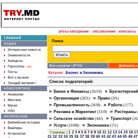
press-обозрение
объявления
контакты
Интересные новости
Знаменитости
Анекдоты
Всего ресурсов : (97722)
Добавить с
Гороскопы
new
Тесты
Каталог
Бизнес и Экономика
:
Всё о музыке
Список подкатегорий:
Загадай желание !
»
»
Банки и Финансы
Бухгалтерский
(10219)
Аномалии
»
»
Организации
Право
(2831)
(261)
Мистика
»
»
Промышленность
Работа
(3638)
(1177)
Магия
»
»
НЛО
Реклама и Маркетинг
Рестораны
(3319)
»
»
Сельское хозяйство
Транспорт
(442)
(26
Библейские истории
»
»
Услуги
Экономика
(10398)
(151)
Вампиры
1
2
3
4
5
6
7
8
9
10
11
12
13
14
15
16
1
Страница: [
Астрология
31
32
33
34
35
36
37
38
39
40
41
42
43
44
45
46
47