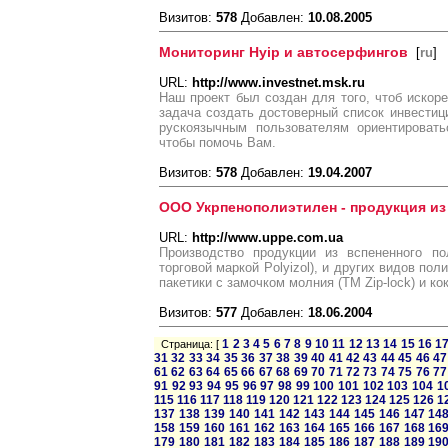
Визитов:
578
Добавлен:
10.08.2005
Мониторинг Hyip и автосерфингов
[
ru
]
URL:
http://www.investnet.msk.ru
Наш проект был создан для того, чтоб искор
задача создать достоверный список инвестиц
рускоязычным пользователям ориентироват
чтобы помочь Вам.
Визитов:
578
Добавлен:
19.04.2007
ООО Укрпенополиэтилен - продукция из
URL:
http://www.uppe.com.ua
Производство продукции из вспененного по
торговой маркой Polyizol), и других видов по
пакетики с замочком молния (ТМ Zip-lock) и ко
Визитов:
577
Добавлен:
18.06.2004
1
2
3
4
5
6
7
8
9
10
11
12
13
14
15
16
1
Страница: [
31
32
33
34
35
36
37
38
39
40
41
42
43
44
45
46
47
61
62
63
64
65
66
67
68
69
70
71
72
73
74
75
76
77
91
92
93
94
95
96
97
98
99
100
101
102
103
104
1
115
116
117
118
119
120
121
122
123
124
125
126
1
137
138
139
140
141
142
143
144
145
146
147
14
158
159
160
161
162
163
164
165
166
167
168
16
179
180
181
182
183
184
185
186
187
188
189
19