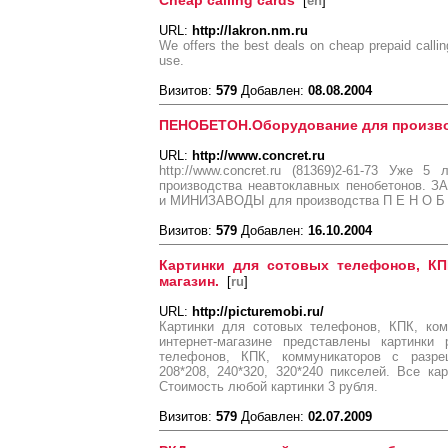
Cheap calling cards
[
en
]
URL:
http://lakron.nm.ru
We offers the best deals on cheap prepaid callin
use.
Визитов:
579
Добавлен:
08.08.2004
ПЕНОБЕТОН.Оборудование для производс
URL:
http://www.concret.ru
http://www.concret.ru (81369)2-61-73 Уже 
производства неавтоклавных пенобетонов. З
и МИНИЗАВОДЫ для производства П Е Н О Б Е
Визитов:
579
Добавлен:
16.10.2004
Картинки для сотовых телефонов, КПК
магазин.
[
ru
]
URL:
http://picturemobi.ru/
Картинки для сотовых телефонов, КПК, ком
интернет-магазине представлены картинки
телефонов, КПК, коммуникаторов с разреш
208*208, 240*320, 320*240 пикселей. Все к
Стоимость любой картинки 3 рубля.
Визитов:
579
Добавлен:
02.07.2009