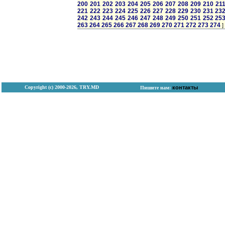
200
201
202
203
204
205
206
207
208
209
210
21
221
222
223
224
225
226
227
228
229
230
231
23
242
243
244
245
246
247
248
249
250
251
252
25
263
264
265
266
267
268
269
270
271
272
273
274
]
Copyright (с) 2000-2026, TRY.MD
контакты
Пишите нам: