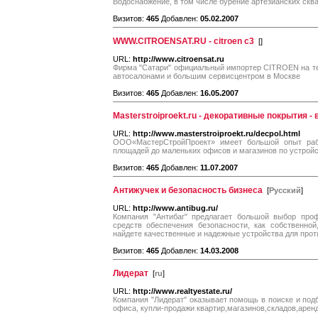
Водоснабжение, в том числе бурение артезианских сква
Визитов:
465
Добавлен:
05.02.2007
WWW.CITROENSAT.RU - citroen c3
[
]
URL:
http://www.citroensat.ru
Фирма "Сатари" официальный импортер CITROEN на тер
автосалонами и большим сервисцентром в Москве
Визитов:
465
Добавлен:
16.05.2007
Masterstroiproekt.ru - декоративные покрытия -
URL:
http://www.masterstroiproekt.ru/decpol.html
ООО«МастерСтройПроект» имеет большой опыт раб
площадей до маленьких офисов и магазинов по устрой
Визитов:
465
Добавлен:
11.07.2007
Антижучек и безопасность бизнеса
[
Русский
]
URL:
http://www.antibug.ru/
Компания "Антибаг" предлагает большой выбор про
средств обеспечения безопасности, как собственной
найдете качественные и надежные устройства для про
Визитов:
465
Добавлен:
14.03.2008
Лидерат
[
ru
]
URL:
http://www.realtyestate.ru/
Компания "Лидерат" оказывает помощь в поиске и по
офиса, купли-продажи квартир,магазинов,складов,арен