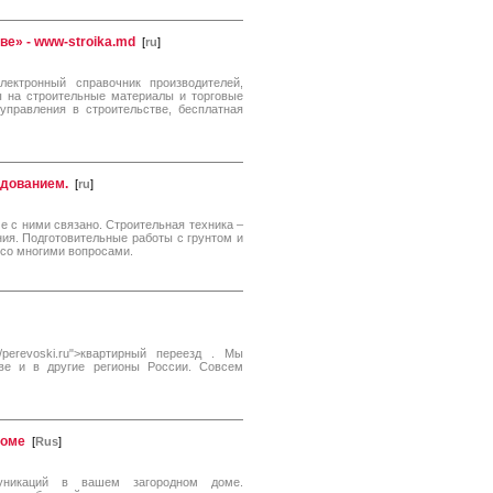
ве» - www-stroika.md
[
ru
]
ектронный справочник производителей,
ы на строительные материалы и торговые
управления в строительстве, бесплатная
удованием.
[
ru
]
че с ними связано. Строительная техника –
ия. Подготовительные работы с грунтом и
со многими вопросами.
/perevoski.ru">квартирный переезд . Мы
ве и в другие регионы России. Совсем
доме
[
Rus
]
уникаций в вашем загородном доме.