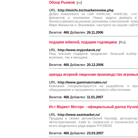
Обзор Рынков
[
ru
]
URL:
http://iminfo.biz/marketreview.php
Добро пожаловать на сайт Iminfo.biz. Iminfo.biz -
финансов и экономики. Наша задача держать в 
бизнеса,финансов,рынков,экономики,электронной ком
Мире Финансов и Экономики. смотрите на нашем сайте!
Визитов:
466
Добавлен:
26.11.2006
подарки юбилей, подарки годовщина
[
Ru
]
URL:
http://www.mypodarok.ru/
Наш магазин подарков предлагает большой выбор 
мужчине, так и женщине.
Визитов:
466
Добавлен:
20.12.2006
аренда игорной лицензии производство игровы
URL:
http://www.gaminatorsales.ru/
Компания специализируется на разработке и про
оборудования и програмного игрового обеспечения.
Визитов:
466
Добавлен:
11.01.2007
Ист Маркет Моторс - официальный дилер Hyund
URL:
http://www.eastmarket.ru/
Продажа и лизинг автомобилей Hyundai, автозапчас
автострахование, trade in, сервисное и техническое
всего модельного ряда марки HYUNDAI
Визитов:
466
Добавлен:
23.03.2007