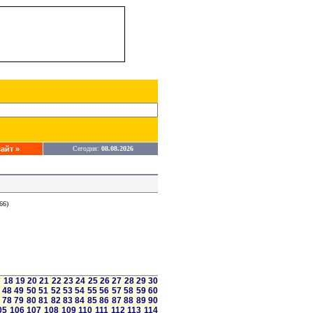
айт »
Сегодня:
08.08.2026
66)
7
18
19
20
21
22
23
24
25
26
27
28
29
30
48
49
50
51
52
53
54
55
56
57
58
59
60
78
79
80
81
82
83
84
85
86
87
88
89
90
05
106
107
108
109
110
111
112
113
114