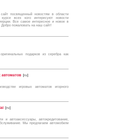
это сайт посвященный новостям в области
курсе всех кого интересуют новости
мерции. Все самое интересное и новое в
 Добро пожаловать на наш сайт!
оригинальных подарков из серебра как
х автоматов
[
ru
]
изводстве игровых автоматов игорного
ai
[
ru
]
ти и автоаксессуары, автокредитование,
 обслуживание. Мы предлагаем автомобили