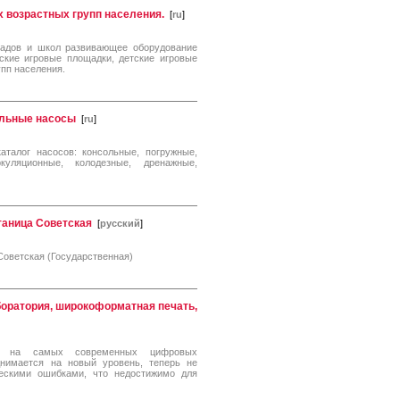
х возрастных групп населения.
[
ru
]
садов и школ развивающее оборудование
тские игровые площадки, детские игровые
упп населения.
альные насосы
[
ru
]
аталог насосов: консольные, погружные,
куляционные, колодезные, дренажные,
таница Советская
[
русский
]
оветская (Государственная)
оратория, широкоформатная печать,
ко на самых современных цифровых
днимается на новый уровень, теперь не
ескими ошибками, что недостижимо для