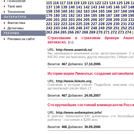
Психология
115
116
117
118
119
120
121
122
123
124
125
126
1
Твоё имя
137
138
139
140
141
142
143
144
145
146
147
14
158
159
160
161
162
163
164
165
166
167
168
16
Технологии
179
180
181
182
183
184
185
186
187
188
189
19
200
201
202
203
204
205
206
207
208
209
210
21
Фантастика
221
222
223
224
225
226
227
228
229
230
231
23
242
243
244
245
246
247
248
249
250
251
252
25
Детективы
263
264
265
266
267
268
269
270
271
272
273
274
]
Страхование в страховом брокере Авант.
Реклама на сайте
автокаско.
[
ru
]
URL:
http://www.avantsb.ru/
Мы занимаемся оказанием услуг автострахования. У 
КАСКО или застраховать другое имущество. Гибкая сист
Визитов:
467
Добавлен:
17.10.2006
Истории марки Линкольн: создания автомобиля 
URL:
http://www.linkoln.org
Описание и история Linkoln. Подробное описание соз
автомобилей Linkoln Mark LT
Визитов:
467
Добавлен:
24.05.2007
Сто крупнейших состояний коммерсантов Росс
URL:
http://www.webempires.info/
В рейтинг Webempires.info добавлены сто богатейш
рейтинга - состояние в $280 млн.
Визитов:
466
Добавлен:
30.09.2006