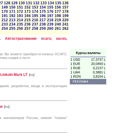
27
128
129
130
131
132
133
134
135
136
8
149
150
151
152
153
154
155
156
157
9
170
171
172
173
174
175
176
177
178
0
191
192
193
194
195
196
197
198
199
1
212
213
214
215
216
217
218
219
220
2
233
234
235
236
237
238
239
240
241
3
254
255
256
257
258
259
260
261
262
 Автострахование осаго, каско,
Курсы валюты
нас Вы можете приобрести полисы ОСАГО,
ема скидок и льгот.
1 USD
17,3737 L
1 EUR
20,0493 L
1 RUB
0,2137 L
1 UAH
0,3881 L
Linkoln Mark LT
[
ru
]
1 RON
3,8154 L
дания, разработки, ввода в эксплуатацию
ии
[
ru
]
их миллионеров России, нижняя "планка"