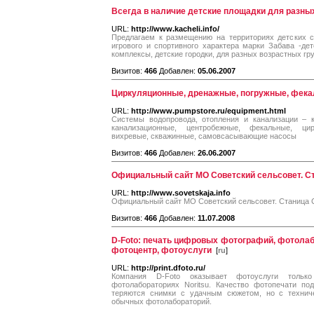
Всегда в наличие детские площадки для разны
URL:
http://www.kacheli.info/
Предлагаем к размещению на территориях детских 
игрового и спортивного характера марки Забава -де
комплексы, детские городки, для разных возрастных гр
Визитов:
466
Добавлен:
05.06.2007
Циркуляционные, дренажные, погружные, фек
URL:
http://www.pumpstore.ru/equipment.html
Системы водопровода, отопления и канализации – к
канализационные, центробежные, фекальные, цир
вихревые, скважинные, самовсасывающие насосы
Визитов:
466
Добавлен:
26.06.2007
Официальный сайт МО Советский сельсовет. С
URL:
http://www.sovetskaja.info
Официальный сайт МО Советский сельсовет. Станица С
Визитов:
466
Добавлен:
11.07.2008
D-Foto: печать цифровых фотографий, фотолаб
фотоцентр, фотоуслуги
[
ru
]
URL:
http://print.dfoto.ru/
Компания D-Foto оказывает фотоуслуги толь
фотолабораториях Noritsu. Качество фотопечати по
теряются снимки с удачным сюжетом, но с технич
обычных фотолабораторий.