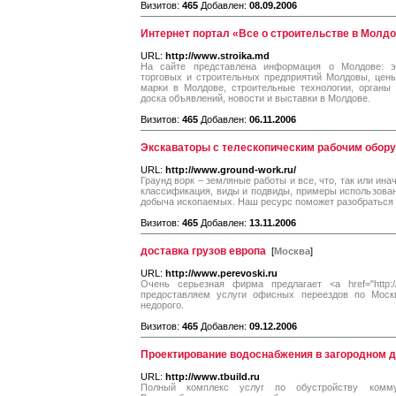
Визитов:
465
Добавлен:
08.09.2006
Интернет портал «Все о строительстве в Молдо
URL:
http://www.stroika.md
На сайте представлена информация о Молдове: эл
торговых и строительных предприятий Молдовы, цен
марки в Молдове, строительные технологии, органы 
доска объявлений, новости и выставки в Молдове.
Визитов:
465
Добавлен:
06.11.2006
Экскаваторы с телескопическим рабочим обор
URL:
http://www.ground-work.ru/
Граунд ворк – земляные работы и все, что, так или ина
классификация, виды и подвиды, примеры использован
добыча ископаемых. Наш ресурс поможет разобраться 
Визитов:
465
Добавлен:
13.11.2006
доставка грузов европа
[
Москва
]
URL:
http://www.perevoski.ru
Очень серьезная фирма предлагает <a href="http:/
предоставляем услуги офисных переездов по Моск
недорого.
Визитов:
465
Добавлен:
09.12.2006
Проектирование водоснабжения в загородном 
URL:
http://www.tbuild.ru
Полный комплекс услуг по обустройству комм