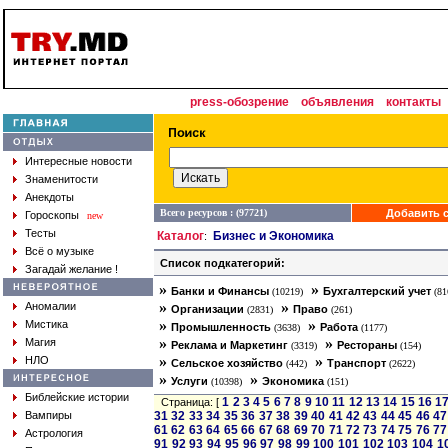
press-обозрение
объявления
контакты
Интересные новости
Знаменитости
Анекдоты
Всего ресурсов : (97721)
Добавить с
Гороскопы
new
Тесты
Каталог
Бизнес и Экономика
:
Всё о музыке
Список подкатегорий:
Загадай желание !
»
»
Банки и Финансы
Бухгалтерский учет
(10219)
(81
»
»
Аномалии
Организации
Право
(2831)
(261)
»
»
Мистика
Промышленность
Работа
(3638)
(1177)
»
»
Магия
Реклама и Маркетинг
Рестораны
(3319)
(154)
»
»
НЛО
Сельское хозяйство
Транспорт
(442)
(2622)
»
»
Услуги
Экономика
(10398)
(151)
Библейские истории
1
2
3
4
5
6
7
8
9
10
11
12
13
14
15
16
1
Страница: [
Вампиры
31
32
33
34
35
36
37
38
39
40
41
42
43
44
45
46
47
61
62
63
64
65
66
67
68
69
70
71
72
73
74
75
76
77
Астрология
91
92
93
94
95
96
97
98
99
100
101
102
103
104
1