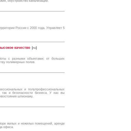
жин, обустройство канализации.
ритории России с 2000 года. Управляет 5
 высокое качество
[
ru
]
оты с разными объектами: от больших
ству полимерных полов.
фессиональных и полупрофессиональных
, так и безопасности бизнеса. У нас вы
тивостояния шпионажу.
дборе жилых и нежилых помещений, аренде
да офиса.