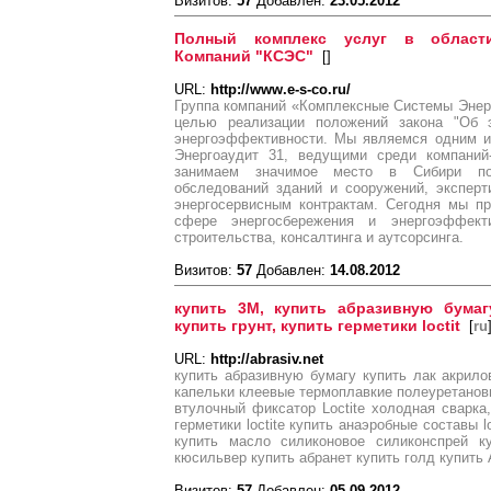
Визитов:
57
Добавлен:
23.05.2012
Полный комплекс услуг в области
Компаний "КСЭС"
[
]
URL:
http://www.e-s-co.ru/
Группа компаний «Комплексные Системы Энер
целью реализации положений закона "Об 
энергоэффективности. Мы являемся одним 
Энергоаудит 31, ведущими среди компаний-
занимаем значимое место в Сибири по 
обследований зданий и сооружений, эксперт
энергосервисным контрактам. Сегодня мы п
сфере энергосбережения и энергоэффектив
строительства, консалтинга и аутсорсинга.
Визитов:
57
Добавлен:
14.08.2012
купить 3M, купить абразивную бумаг
купить грунт, купить герметики loctit
[
ru
URL:
http://abrasiv.net
купить абразивную бумагу купить лак акрило
капельки клеевые термоплавкие полеуретановый
втулочный фиксатор Loctite холодная сварка,
герметики loctite купить анаэробные составы 
купить масло силиконовое силиконспрей ку
кюсильвер купить абранет купить голд купить 
Визитов:
57
Добавлен:
05.09.2012