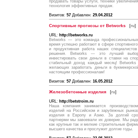
продавать товары услуги, техники увеличени
технология эффективных продаж.
Визитов:
57
Добавлен:
29.04.2012
Спортивные прогнозы от Betworks
[
ru
]
URL:
http://betworks.ru
Betworks — это команда профессиональных
время успешно работают в сфере спортивного 
и продуктивная работа наших специалистов
решения. Betworks — это лучший выбо
инвестировать свои деньги в ставки на спо
стабильный доход каждый месяц! Betworks
желающих заработать деньги в букмекерско
настоящим профессионалам!
Визитов:
57
Добавлен:
16.05.2012
Железобетонные изделия
[
ru
]
URL:
http://betstroim.ru
Наша компания занимается производство
изделий на Российском и зарубежных рынка
изделия в Европу и Азию. За долгий сро
партнерми мы завоевали их доверие. Мы рад
как крупные так и мелкие строительные фир
высшего качества и прослужит долгие годы.