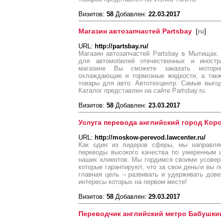
Визитов:
58
Добавлен:
22.03.2017
Магазин автозапчастей Partsbay
[
ru
]
URL:
http://partsbay.ru/
Магазин автозапчастей Partsbay в Мытищах
для автомобилей отечественных и иност
магазине Вы сможете заказать моторн
охлаждающие и тормозные жидкости, а такж
товары для авто. Автотехцентр. Самые выго
Каталог представлен на сайте Partsbay.ru.
Визитов:
58
Добавлен:
23.03.2017
Услуга перевода английский город Кор
URL:
http://moskow-perevod.lawcenter.ru/
Как один из лидеров сферы, мы направля
переводы высокого качества по умеренным 
наших клиентов. Мы гордимся своими усове
которые гарантируют, что за свои деньги вы 
главная цель – развивать и удерживать дов
интересы которых на первом месте!
Визитов:
58
Добавлен:
29.03.2017
Переводчик английский метро Бабушки