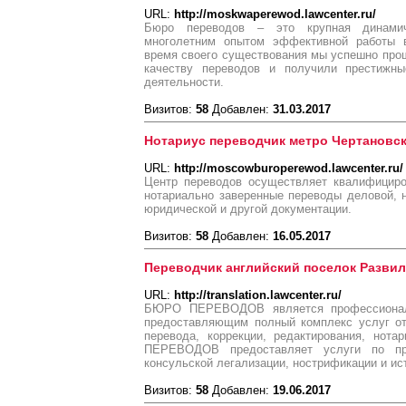
URL:
http://moskwaperewod.lawcenter.ru/
Бюро переводов – это крупная динами
многолетним опытом эффективной работы в
время своего существования мы успешно про
качеству переводов и получили престижны
деятельности.
Визитов:
58
Добавлен:
31.03.2017
Нотариус переводчик метро Чертановс
URL:
http://moscowburoperewod.lawcenter.ru/
Центр переводов осуществляет квалифициро
нотариально заверенные переводы деловой, н
юридической и другой документации.
Визитов:
58
Добавлен:
16.05.2017
Переводчик английский поселок Развил
URL:
http://translation.lawcenter.ru/
БЮРО ПЕРЕВОДОВ является профессиональ
предоставляющим полный комплекс услуг от
перевода, коррекции, редактирования, нот
ПЕРЕВОДОВ предоставляет услуги по пр
консульской легализации, нострификации и и
Визитов:
58
Добавлен:
19.06.2017