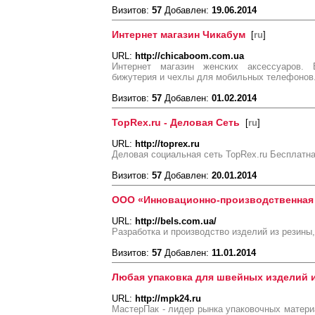
Визитов:
57
Добавлен:
19.06.2014
Интернет магазин Чикабум
[
ru
]
URL:
http://chicaboom.com.ua
Интернет магазин женских аксессуаров.
бижутерия и чехлы для мобильных телефонов.
Визитов:
57
Добавлен:
01.02.2014
TopRex.ru - Деловая Сеть
[
ru
]
URL:
http://toprex.ru
Деловая социальная сеть TopRex.ru Бесплатна
Визитов:
57
Добавлен:
20.01.2014
ООО «Инновационно-производственная
URL:
http://bels.com.ua/
Разработка и производство изделий из резины
Визитов:
57
Добавлен:
11.01.2014
Любая упаковка для швейных изделий и
URL:
http://mpk24.ru
МастерПак - лидер рынка упаковочных материа