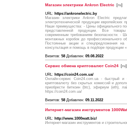
Магазин электрики Ankron Electric
[
ru
]
URL:
https://ankronelectric.by
Магазин электрики Ankron Electric предл
электротехнической продукции европейских 
Наши преимущества: - Цены официального пос
представленной продукции. Все товар
современным требованиям безопасности. - Ш
монтажных коробок до профессионального об
Постоянные акции и спецпредложения на 
консультация и помощь в подборе продукции «
Визитов:
58
Добавлен:
09.08.2022
Сервис обмена криптовалют Coin24
[
ru
]
URL:
https://coin24.com.ua/
Онлайн-сервис Coin24.com.ua - быстрый и
криптовалюту без скрытых комиссий и допол
приобрести биткоин (btc), эфириум (eth), ла
https://coin24.com.ua/
Визитов:
58
Добавлен:
09.11.2022
Интернет-магазин инструментов 1000Wat
URL:
http://www.1000watt.biz/
Интернет-магазин инструментов и строительно