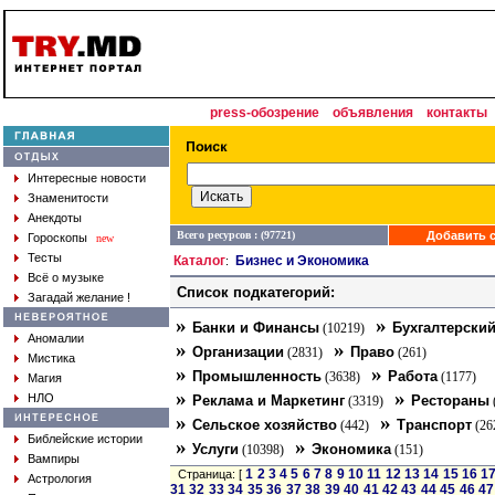
press-обозрение
объявления
контакты
Интересные новости
Знаменитости
Анекдоты
Всего ресурсов : (97721)
Добавить с
Гороскопы
new
Тесты
Каталог
Бизнес и Экономика
:
Всё о музыке
Список подкатегорий:
Загадай желание !
»
»
Банки и Финансы
Бухгалтерский
(10219)
Аномалии
»
»
Организации
Право
(2831)
(261)
Мистика
»
»
Промышленность
Работа
(3638)
(1177)
Магия
»
»
НЛО
Реклама и Маркетинг
Рестораны
(3319)
»
»
Сельское хозяйство
Транспорт
(442)
(26
Библейские истории
»
»
Услуги
Экономика
(10398)
(151)
Вампиры
1
2
3
4
5
6
7
8
9
10
11
12
13
14
15
16
1
Страница: [
Астрология
31
32
33
34
35
36
37
38
39
40
41
42
43
44
45
46
47