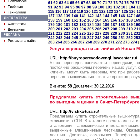
Психология
61
62
63
64
65
66
67
68
69
70
71
72
73
74
75
76
77
Твоё имя
91
92
93
94
95
96
97
98
99
100
101
102
103
104
1
115
116
117
118
119
120
121
122
123
124
125
126
1
Технологии
137
138
139
140
141
142
143
144
145
146
147
14
158
159
160
161
162
163
164
165
166
167
168
16
Фантастика
179
180
181
182
183
184
185
186
187
188
189
19
200
201
202
203
204
205
206
207
208
209
210
21
Детективы
221
222
223
224
225
226
227
228
229
230
231
23
242
243
244
245
246
247
248
249
250
251
252
25
Реклама на сайте
263
264
265
266
267
268
269
270
271
272
273
274
]
Услуга перевода на английский Новая 
URL:
http://buyroperevodovengl.lawcenter.ru/
Бюро переводов занимается переводами, ап
постоянно расширяем перечень наших услуг, 
клиенты могут быть уверены, что при работ
перевод в максимально сжатые сроки по разум
Визитов:
58
Добавлен:
30.12.2016
Предлагаем купить строительные вышк
по выгодным ценам в Санкт-Петербурге
URL:
http://vishka-tura.ru/
Предлагаем купить строительные вышки-тура
стоимости в СПб. В каталоге представлены: с
и алюминия, алюминиевые и металлические 
выдвижные алюминиевые лестницы. Оказы
лестниц. Доставка, самовывоз. Телефон для
товаров представлен на Vishka-Tura.ru.