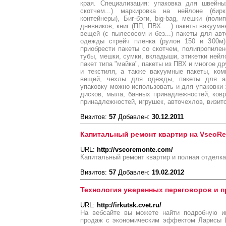
края. Специализация: упаковка для швейны
скотчем...) маркировка на нейлоне (бирк
контейнеры), Биг-бэги, big-bag, мешки (поли
дневников, книг (ПП, ПВХ.....) пакеты вакуу
вещей (с пылесосом и без...) пакеты для авт
одежды стрейч пленка (рулон 150 и 300м
приобрести пакеты со скотчем, полипропилен
тубы, мешки, сумки, вкладыши, этикетки нейл
пакет типа "майка", пакеты из ПВХ и многое д
и текстиля, а также вакуумные пакеты, ко
вещей, чехлы для одежды, пакеты для а
упаковку можно использовать и для упаковки 
дисков, мыла, банных принадлежностей, ковр
принадлежностей, игрушек, авточехлов, визит
Визитов:
57
Добавлен:
30.12.2011
Капитальный ремонт квартир на VseoR
URL:
http://vseoremonte.com/
Капитальный ремонт квартир и полная отделк
Визитов:
57
Добавлен:
19.02.2012
Технология уверенных переговоров и п
URL:
http://irkutsk.cvet.ru/
На вебсайте вы можете найти подробную и
продаж с экономическим эффектом Ларисы Ц