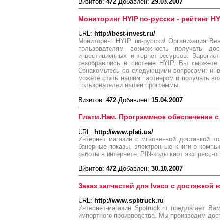
Визитов:
472
Добавлен:
29.03.2007
Мониторинг HYIP по-русски - рейтинг HY
URL:
http://best-invest.ru/
Мониторинг HYIP по-русски! Организация Bes
пользователям возможность получать до
инвестиционных интернет-ресурсов. Зареги
разобравшись в системе HYIP, Вы сможете 
Ознакомьтесь со следующими вопросами: инв
можете стать нашим партнером и получать во
пользователей нашей программы.
Визитов:
472
Добавлен:
15.04.2007
Плати.Нам. Программное обеспечение с
URL:
http://www.plati.us/
Интернет магазин с мгновенной доставкой т
банерные показы, электронные книги о компь
работы в интернете, PIN-коды карт экспресс-оп
Визитов:
472
Добавлен:
30.10.2007
Заказ запчастей для Iveco с доставкой 
URL:
http://www.spbtruck.ru
Интернет-магазин Spbtruck.ru предлагает Ва
импортного производства. Мы производим дост