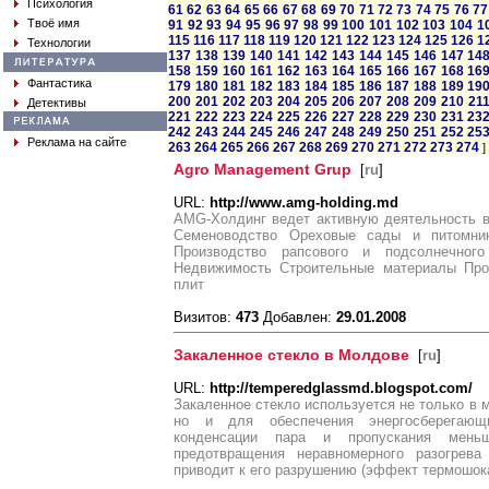
Психология
61
62
63
64
65
66
67
68
69
70
71
72
73
74
75
76
77
Твоё имя
91
92
93
94
95
96
97
98
99
100
101
102
103
104
1
115
116
117
118
119
120
121
122
123
124
125
126
1
Технологии
137
138
139
140
141
142
143
144
145
146
147
14
158
159
160
161
162
163
164
165
166
167
168
16
Фантастика
179
180
181
182
183
184
185
186
187
188
189
19
200
201
202
203
204
205
206
207
208
209
210
21
Детективы
221
222
223
224
225
226
227
228
229
230
231
23
242
243
244
245
246
247
248
249
250
251
252
25
Реклама на сайте
263
264
265
266
267
268
269
270
271
272
273
274
]
Agro Management Grup
[
ru
]
URL:
http://www.amg-holding.md
AMG-Холдинг ведет активную деятельность в
Семеноводство Ореховые сады и питомни
Производство рапсового и подсолнечног
Недвижимость Строительные материалы Про
плит
Визитов:
473
Добавлен:
29.01.2008
Закаленное стекло в Молдове
[
ru
]
URL:
http://temperedglassmd.blogspot.com/
Закаленное стекло используется не только в м
но и для обеспечения энергосберегающ
конденсации пара и пропускания меньш
предотвращения неравномерного разогрева
приводит к его разрушению (эффект термошока