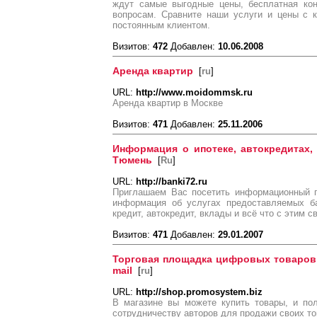
ждут самые выгодные цены, бесплатная ко
вопросам. Сравните наши услуги и цены с 
постоянным клиентом.
Визитов:
472
Добавлен:
10.06.2008
Аренда квартир
[
ru
]
URL:
http://www.moidommsk.ru
Аренда квартир в Москве
Визитов:
471
Добавлен:
25.11.2006
Информация о ипотеке, автокредитах, 
Тюмень
[
Ru
]
URL:
http://banki72.ru
Приглашаем Вас посетить информационный п
информация об услугах предоставляемых ба
кредит, автокредит, вклады и всё что с этим с
Визитов:
471
Добавлен:
29.01.2007
Торговая площадка цифровых товаров 
mail
[
ru
]
URL:
http://shop.promosystem.biz
В магазине вы можете купить товары, и пол
сотрудничеству авторов для продажи своих то