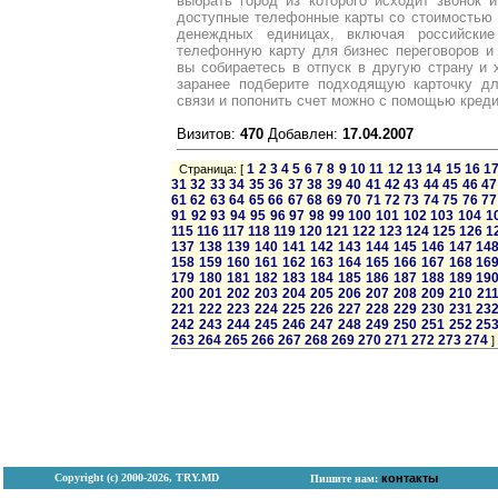
выбрать город из которого исходит звонок 
доступные телефонные карты со стоимостью 
денеждных единицах, включая российские
телефонную карту для бизнес переговоров и
вы собираетесь в отпуск в другую страну и х
заранее подберите подходящую карточку дл
связи и попонить счет можно с помощью креди
Визитов:
470
Добавлен:
17.04.2007
1
2
3
4
5
6
7
8
9
10
11
12
13
14
15
16
1
Страница: [
31
32
33
34
35
36
37
38
39
40
41
42
43
44
45
46
47
61
62
63
64
65
66
67
68
69
70
71
72
73
74
75
76
77
91
92
93
94
95
96
97
98
99
100
101
102
103
104
1
115
116
117
118
119
120
121
122
123
124
125
126
1
137
138
139
140
141
142
143
144
145
146
147
14
158
159
160
161
162
163
164
165
166
167
168
16
179
180
181
182
183
184
185
186
187
188
189
19
200
201
202
203
204
205
206
207
208
209
210
21
221
222
223
224
225
226
227
228
229
230
231
23
242
243
244
245
246
247
248
249
250
251
252
25
263
264
265
266
267
268
269
270
271
272
273
274
]
Copyright (с) 2000-2026, TRY.MD
контакты
Пишите нам: