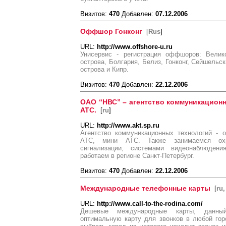
Визитов:
470
Добавлен:
07.12.2006
Оффшор Гонконг
[
Rus
]
URL:
http://www.offshore-u.ru
Унисервис - регистрация оффшоров: Велико
острова, Болгария, Белиз, Гонконг, Сейшельс
острова и Кипр.
Визитов:
470
Добавлен:
22.12.2006
ОАО “НВС” – агентство коммуникацион
АТС.
[
ru
]
URL:
http://www.akt.sp.ru
Агентство коммуникационных технологий - 
АТС, мини АТС. Также занимаемся охр
сигнализации, системами видеонаблюдени
работаем в регионе Санкт-Петербург.
Визитов:
470
Добавлен:
22.12.2006
Международные телефонные карты
[
ru,
URL:
http://www.call-to-the-rodina.com/
Дешевые международные карты, данный
оптимальную карту для звонков в любой го