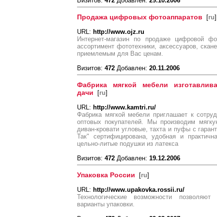
Визитов:
472
Добавлен:
29.10.2006
Продажа цифровых фотоаппаратов
[
ru
]
URL:
http://www.ojz.ru
Интернет-магазин по продаже цифровой фо
ассортимент фототехники, аксессуаров, скане
приемлемым для Вас ценам.
Визитов:
472
Добавлен:
20.11.2006
Фабрика мягкой мебели изготавлив
дачи
[
ru
]
URL:
http://www.kamtri.ru/
Фабрика мягкой мебели приглашает к сотруд
оптовых покупателей. Мы производим мягкую
диван-кровати угловые, тахта и пуфы с гаран
Так" сертифицирована, удобная и практич
цельно-литые подушки из латекса
Визитов:
472
Добавлен:
19.12.2006
Упаковка России
[
ru
]
URL:
http://www.upakovka.rossii.ru/
Технологические возможности позволяют
варианты упаковки.