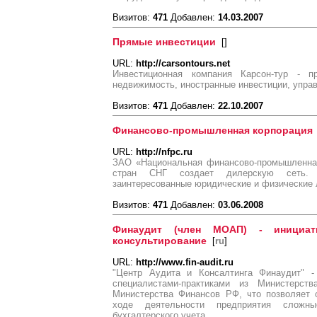
Визитов:
471
Добавлен:
14.03.2007
Прямые инвестиции
[
]
URL:
http://carsontours.net
Инвестиционная компания Карсон-тур - п
недвижимость, иностранные инвестиции, упра
Визитов:
471
Добавлен:
22.10.2007
Финансово-промышленная корпорация
URL:
http://nfpc.ru
ЗАО «Национальная финансово-промышленная
стран СНГ создает дилерскую сеть. 
заинтересованные юридические и физические 
Визитов:
471
Добавлен:
03.06.2008
Финаудит (член МОАП) - инициат
консультирование
[
ru
]
URL:
http://www.fin-audit.ru
"Центр Аудита и Консалтинга Финаудит" 
специалистами-практиками из Министер
Министерства Финансов РФ, что позволяет 
ходе деятельности предприятия сложн
бухгалтерского учета.