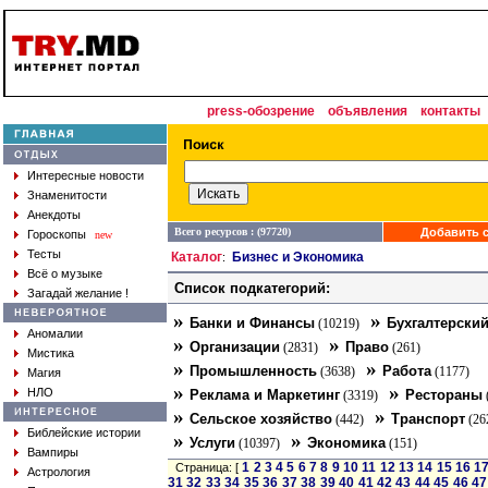
press-обозрение
объявления
контакты
Интересные новости
Знаменитости
Анекдоты
Всего ресурсов : (97720)
Добавить с
Гороскопы
new
Тесты
Каталог
Бизнес и Экономика
:
Всё о музыке
Список подкатегорий:
Загадай желание !
»
»
Банки и Финансы
Бухгалтерский
(10219)
Аномалии
»
»
Организации
Право
(2831)
(261)
Мистика
»
»
Промышленность
Работа
(3638)
(1177)
Магия
»
»
НЛО
Реклама и Маркетинг
Рестораны
(3319)
»
»
Сельское хозяйство
Транспорт
(442)
(26
Библейские истории
»
»
Услуги
Экономика
(10397)
(151)
Вампиры
1
2
3
4
5
6
7
8
9
10
11
12
13
14
15
16
1
Страница: [
Астрология
31
32
33
34
35
36
37
38
39
40
41
42
43
44
45
46
47