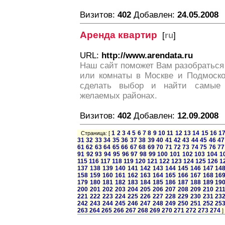
Визитов:
402
Добавлен:
24.05.2008
Аренда квартир
[
ru
]
URL:
http://www.arendata.ru
Наш сайт поможет Вам разобраться
или комнаты в Москве и Подмосков
сделать выбор и найти самые
желаемых районах.
Визитов:
402
Добавлен:
12.09.2008
1
2
3
4
5
6
7
8
9
10
11
12
13
14
15
16
1
Страница: [
31
32
33
34
35
36
37
38
39
40
41
42
43
44
45
46
47
61
62
63
64
65
66
67
68
69
70
71
72
73
74
75
76
77
91
92
93
94
95
96
97
98
99
100
101
102
103
104
1
115
116
117
118
119
120
121
122
123
124
125
126
1
137
138
139
140
141
142
143
144
145
146
147
14
158
159
160
161
162
163
164
165
166
167
168
16
179
180
181
182
183
184
185
186
187
188
189
19
200
201
202
203
204
205
206
207
208
209
210
21
221
222
223
224
225
226
227
228
229
230
231
23
242
243
244
245
246
247
248
249
250
251
252
25
263
264
265
266
267
268
269
270
271
272
273
274
]