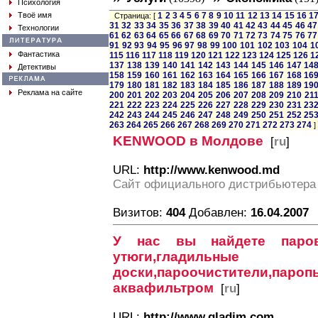
Психология
Твоё имя
1
2
3
4
5
6
7
8
9
10
11
12
13
14
15
16
1
Страница: [
31
32
33
34
35
36
37
38
39
40
41
42
43
44
45
46
47
Технологии
61
62
63
64
65
66
67
68
69
70
71
72
73
74
75
76
77
91
92
93
94
95
96
97
98
99
100
101
102
103
104
1
Фантастика
115
116
117
118
119
120
121
122
123
124
125
126
1
137
138
139
140
141
142
143
144
145
146
147
14
Детективы
158
159
160
161
162
163
164
165
166
167
168
16
179
180
181
182
183
184
185
186
187
188
189
19
Реклама на сайте
200
201
202
203
204
205
206
207
208
209
210
21
221
222
223
224
225
226
227
228
229
230
231
23
242
243
244
245
246
247
248
249
250
251
252
25
263
264
265
266
267
268
269
270
271
272
273
274
]
KENWOOD в Молдове
[
ru
]
URL:
http://www.kenwood.md
Сайт официального дистрибьютер
Визитов:
404
Добавлен:
16.04.2007
У нас вы найдете паров
утюги,гладильные
доски,пароочистители,пар
аквафильтром
[
ru
]
URL:
http://www.gladim.com