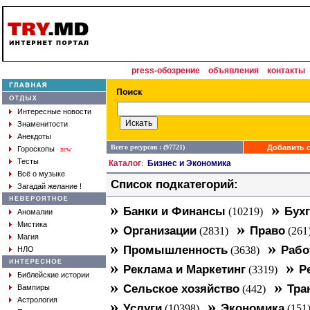
press-обозрение
объявления
контакты
Интересные новости
Знаменитости
Анекдоты
Всего ресурсов : (97721)
Добавить с
Гороскопы
new
Тесты
Каталог
Бизнес и Экономика
:
Всё о музыке
Список подкатегорий:
Загадай желание !
»
»
Банки и Финансы
Бухг
(10219)
Аномалии
»
»
Мистика
Организации
Право
(2831)
(261
Магия
»
»
Промышленность
Рабо
(3638)
НЛО
»
»
Реклама и Маркетинг
Р
(3319)
Библейские истории
»
»
Сельское хозяйство
Тра
Вампиры
(442)
Астрология
»
»
Услуги
Экономика
(10398)
(151