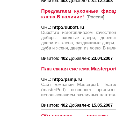
Визитов:
403
Добавлен:
31.12.2008
Предлагаем кухонные фаса
клена.В наличие!
[
Россия
]
URL:
http://duboff.ru
Duboff.ru изготавливаем качеств
доборы, входные двери, деревя
двери из клена, раздвижные двери,
дуба и ясеня, двери из ясеня.В нали
Визитов:
402
Добавлен:
23.04.2007
Платежная система Masterpor
URL:
http://psmp.ru
Сайт компании Masterport. Плат
(masterPort) позволяет органи
использованием различных платежн
Визитов:
402
Добавлен:
15.05.2007
Объявления продажа