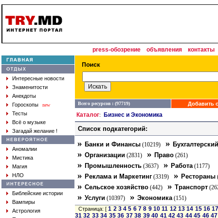
press-обозрение
объявления
контакты
Интересные новости
Знаменитости
Анекдоты
Всего ресурсов : (97719)
Добавить с
Гороскопы
new
Тесты
Каталог
Бизнес и Экономика
:
Всё о музыке
Список подкатегорий:
Загадай желание !
»
»
Банки и Финансы
Бухгалтерский
(10219)
Аномалии
»
»
Организации
Право
(2831)
(261)
Мистика
»
»
Промышленность
Работа
(3637)
(1177)
Магия
»
»
НЛО
Реклама и Маркетинг
Рестораны
(3319)
»
»
Сельское хозяйство
Транспорт
(442)
(26
Библейские истории
»
»
Услуги
Экономика
(10397)
(151)
Вампиры
1
2
3
4
5
6
7
8
9
10
11
12
13
14
15
16
1
Страница: [
Астрология
31
32
33
34
35
36
37
38
39
40
41
42
43
44
45
46
47