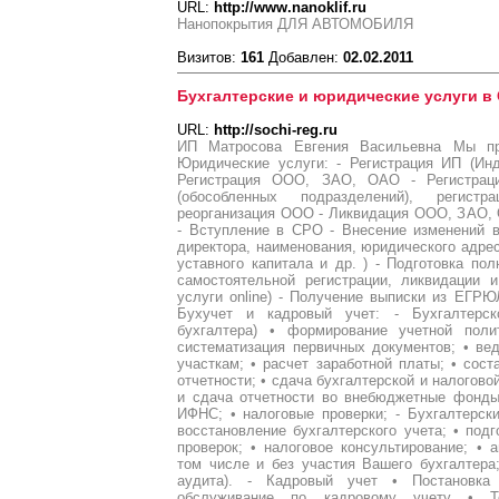
URL:
http://www.nanoklif.ru
Нанопокрытия ДЛЯ АВТОМОБИЛЯ
Визитов:
161
Добавлен:
02.02.2011
Бухгалтерские и юридические услуги в
URL:
http://sochi-reg.ru
ИП Матросова Евгения Васильевна Мы пр
Юридические услуги: - Регистрация ИП (Ин
Регистрация ООО, ЗАО, ОАО - Регистрац
(обособленных подразделений), регист
реорганизация ООО - Ликвидация ООО, ЗАО, 
- Вступление в СРО - Внесение изменений 
директора, наименования, юридического адр
уставного капитала и др. ) - Подготовка по
самостоятельной регистрации, ликвидации 
услуги online) - Получение выписки из ЕГР
Бухучет и кадровый учет: - Бухгалтерс
бухгалтера) • формирование учетной поли
систематизация первичных документов; • ве
участкам; • расчет заработной платы; • сост
отчетности; • сдача бухгалтерской и налогово
и сдача отчетности во внебюджетные фонды
ИФНС; • налоговые проверки; - Бухгалтерск
восстановление бухгалтерского учета; • под
проверок; • налоговое консультирование; • а
том числе и без участия Вашего бухгалтера;
аудита). - Кадровый учет • Постановка
обслуживание по кадровому учету • Те