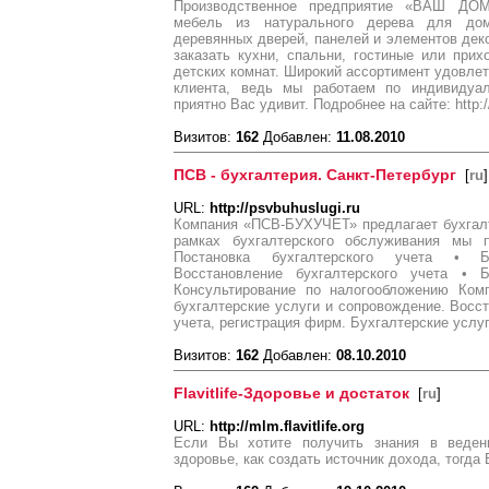
Производственное предприятие «ВАШ ДО
мебель из натурального дерева для до
деревянных дверей, панелей и элементов дек
заказать кухни, спальни, гостиные или при
детских комнат. Широкий ассортимент удовлет
клиента, ведь мы работаем по индивидуал
приятно Вас удивит. Подробнее на сайте: http
Визитов:
162
Добавлен:
11.08.2010
ПСВ - бухгалтерия. Санкт-Петербург
[
ru
]
URL:
http://psvbuhuslugi.ru
Компания «ПСВ-БУХУЧЕТ» предлагает бухгалт
рамках бухгалтерского обслуживания мы 
Постановка бухгалтерского учета • Б
Восстановление бухгалтерского учета • Б
Консультирование по налогообложению Ком
бухгалтерские услуги и сопровождение. Восст
учета, регистрация фирм. Бухгалтерские услуг
Визитов:
162
Добавлен:
08.10.2010
Flavitlife-Здоровье и достаток
[
ru
]
URL:
http://mlm.flavitlife.org
Если Вы хотите получить знания в ведени
здоровье, как создать источник дохода, тогда