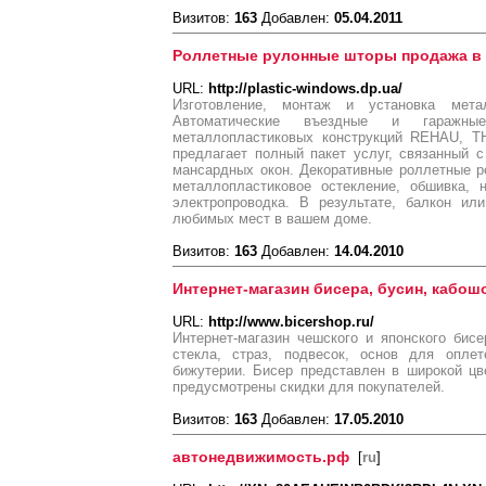
Визитов:
163
Добавлен:
05.04.2011
Роллетные рулонные шторы продажа в 
URL:
http://plastic-windows.dp.ua/
Изготовление, монтаж и установка мета
Автоматические въездные и гаражны
металлопластиковых конструкций REHAU, T
предлагает полный пакет услуг, связанный 
мансардных окон. Декоративные роллетные р
металлопластиковое остекление, обшивка, 
электропроводка. В результате, балкон и
любимых мест в вашем доме.
Визитов:
163
Добавлен:
14.04.2010
Интернет-магазин бисера, бусин, кабо
URL:
http://www.bicershop.ru/
Интернет-магазин чешского и японского бисе
стекла, страз, подвесок, основ для опле
бижутерии. Бисер представлен в широкой цв
предусмотрены скидки для покупателей.
Визитов:
163
Добавлен:
17.05.2010
автонедвижимость.рф
[
ru
]