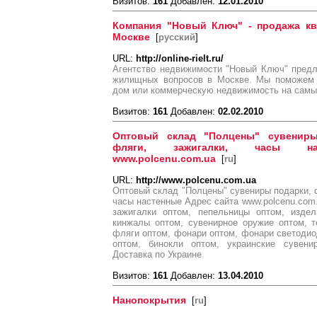
Визитов:
161
Добавлен:
12.01.2010
Компания "Новый Ключ" - продажа кв
Москве
[
русский
]
URL:
http://online-rielt.ru/
Агентство недвижимости "Новый Ключ" предл
жилищных вопросов в Москве. Мы поможем в
дом или коммерческую недвижимость на самы
Визитов:
161
Добавлен:
02.02.2010
Оптовый склад "Полцены" сувениры
фляги, зажигалки, часы н
www.polcenu.com.ua
[
ru
]
URL:
http://www.polcenu.com.ua
Оптовый склад "Полцены" сувениры подарки, ф
часы настенные Адрес сайта www.polcenu.com.
зажигалки оптом, пепельницы оптом, издел
кинжалы оптом, сувенирное оружие оптом, т
фляги оптом, фонари оптом, фонари светоди
оптом, бинокли оптом, украинские сувени
Доставка по Украине
Визитов:
161
Добавлен:
13.04.2010
Нанопокрытия
[
ru
]