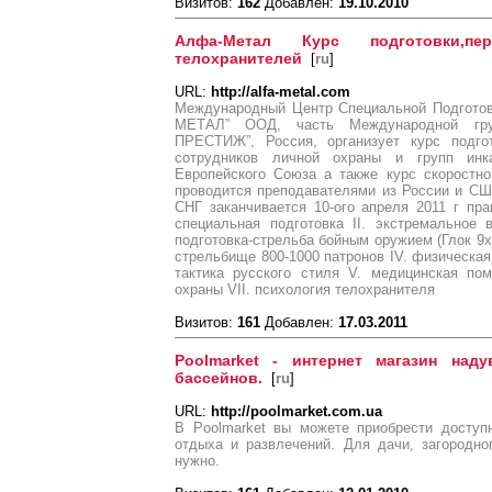
Визитов:
162
Добавлен:
19.10.2010
Алфа-Метал Курс подготовки,пе
телохранителей
[
ru
]
URL:
http://alfa-metal.com
Международный Центр Специальной Подготов
МЕТАЛ” ООД, часть Международной гру
ПРЕСТИЖ”, Россия, организует курс подгот
сотрудников личной охраны и групп инк
Европейского Союза а также курс скоростно
проводится преподавателями из России и СШ
СНГ заканчивается 10-ого апреля 2011 г прак
специальная подготовка II. экстремальное 
подготовка-стрельба бойным оружием (Глок 9x
стрельбище 800-1000 патронов IV. физическая
тактика русского стиля V. медицинская по
охраны VII. психология телохранителя
Визитов:
161
Добавлен:
17.03.2011
Poolmarket - интернет магазин над
бассейнов.
[
ru
]
URL:
http://poolmarket.com.ua
В Poolmarket вы можете приобрести доступ
отдыха и развлечений. Для дачи, загородно
нужно.