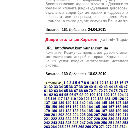
Восстановление кадрового учета • Дополните
желанию клиента (индивидуальная договорен
отдельных видов бухгалтерских и кадровых 
вопросам или вопросам, касающимся бухга
штампов, а также другие услуги по Вашему ж
Визитов:
161
Добавлен:
24.04.2011
Двери стальные Харьков
[
<a href="http
URL:
http://www.kommunar.com.ua
Компания Коммунар предлагает двери стальн
металлических дверей в городе Харьков по
наших услуг входит изготовление металлок
систем.
Визитов:
160
Добавлен:
18.02.2010
1
2
3
4
5
6
7
8
9
10
11
12
13
14
15
16
1
Страница: [
31
32
33
34
35
36
37
38
39
40
41
42
43
44
45
46
47
61
62
63
64
65
66
67
68
69
70
71
72
73
74
75
76
77
91
92
93
94
95
96
97
98
99
100
101
102
103
104
1
115
116
117
118
119
120
121
122
123
124
125
126
1
137
138
139
140
141
142
143
144
145
146
147
14
158
159
160
161
162
163
164
165
166
167
168
16
179
180
181
182
183
184
185
186
187
188
189
19
200
201
202
203
204
205
206
207
208
209
210
21
221
222
223
224
225
226
227
228
229
230
231
23
242
243
244
245
246
247
248
249
250
251
252
25
263
264
265
266
267
268
269
270
271
272
273
274
]