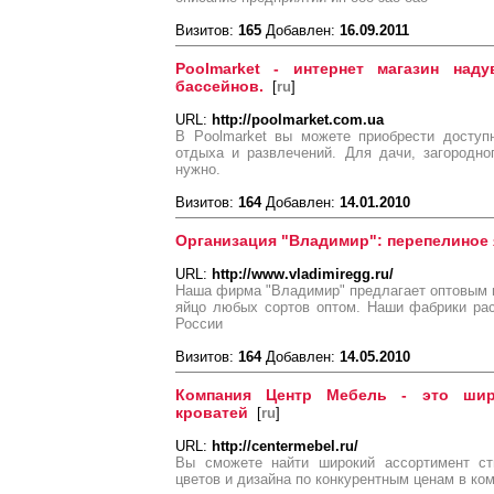
Визитов:
165
Добавлен:
16.09.2011
Poolmarket - интернет магазин над
бассейнов.
[
ru
]
URL:
http://poolmarket.com.ua
В Poolmarket вы можете приобрести доступ
отдыха и развлечений. Для дачи, загородно
нужно.
Визитов:
164
Добавлен:
14.01.2010
Организация "Владимир": перепелиное 
URL:
http://www.vladimiregg.ru/
Наша фирма "Владимир" предлагает оптовым 
яйцо любых сортов оптом. Наши фабрики рас
России
Визитов:
164
Добавлен:
14.05.2010
Компания Центр Мебель - это шир
кроватей
[
ru
]
URL:
http://centermebel.ru/
Вы сможете найти широкий ассортимент ст
цветов и дизайна по конкурентным ценам в ко