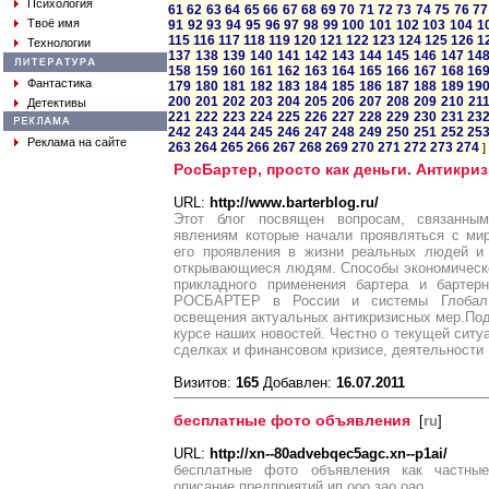
Психология
61
62
63
64
65
66
67
68
69
70
71
72
73
74
75
76
77
Твоё имя
91
92
93
94
95
96
97
98
99
100
101
102
103
104
1
115
116
117
118
119
120
121
122
123
124
125
126
1
Технологии
137
138
139
140
141
142
143
144
145
146
147
14
158
159
160
161
162
163
164
165
166
167
168
16
Фантастика
179
180
181
182
183
184
185
186
187
188
189
19
200
201
202
203
204
205
206
207
208
209
210
21
Детективы
221
222
223
224
225
226
227
228
229
230
231
23
242
243
244
245
246
247
248
249
250
251
252
25
Реклама на сайте
263
264
265
266
267
268
269
270
271
272
273
274
]
РосБартер, просто как деньги. Антикри
URL:
http://www.barterblog.ru/
Этот блог посвящен вопросам, связанны
явлениям которые начали проявляться с мир
его проявления в жизни реальных людей и 
открывающиеся людям. Способы экономическо
прикладного применения бартера и бартер
РОСБАРТЕР в России и системы ГлобалБ
освещения актуальных антикризисных мер.Под
курсе наших новостей. Честно о текущей ситу
сделках и финансовом кризисе, деятельности 
Визитов:
165
Добавлен:
16.07.2011
бесплатные фото объявления
[
ru
]
URL:
http://xn--80advebqec5agc.xn--p1ai/
бесплатные фото объявления как частны
описание предприятий ип ооо зао оао