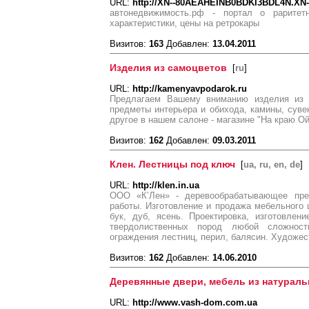
URL:
http://XN--80AEAHEINB0BDKI3BDL4N.XN-
автонедвижимость.рф - портал о раритет
характеристики, цены на ретрокары
Визитов:
163
Добавлен:
13.04.2011
Изделия из самоцветов
[
ru
]
URL:
http://kamenyavpodarok.ru
Предлагаем Вашему вниманию изделия из н
предметы интерьера и обихода, камины, суве
другое в нашем салоне - магазине "На краю О
Визитов:
162
Добавлен:
09.03.2011
Клен. Лестницы под ключ
[
ua, ru, en, de
]
URL:
http://klen.in.ua
ООО «К’Лен» - деревообрабатывающее пре
работы. Изготовление и продажа мебельного
бук, дуб, ясень. Проектировка, изготовле
твердолиственных пород любой сложност
ограждения лестниц, перил, балясин. Художес
Визитов:
162
Добавлен:
14.06.2010
Деревянные двери, мебель из натураль
URL:
http://www.vash-dom.com.ua