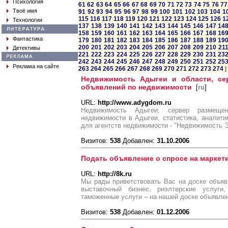
Психология
61
62
63
64
65
66
67
68
69
70
71
72
73
74
75
76
77
Твоё имя
91
92
93
94
95
96
97
98
99
100
101
102
103
104
1
115
116
117
118
119
120
121
122
123
124
125
126
1
Технологии
137
138
139
140
141
142
143
144
145
146
147
14
158
159
160
161
162
163
164
165
166
167
168
16
Фантастика
179
180
181
182
183
184
185
186
187
188
189
19
200
201
202
203
204
205
206
207
208
209
210
21
Детективы
221
222
223
224
225
226
227
228
229
230
231
23
242
243
244
245
246
247
248
249
250
251
252
25
Реклама на сайте
263
264
265
266
267
268
269
270
271
272
273
274
]
Недвижимость Адыгеи и области, се
объявлений по недвижимости
[
ru
]
URL:
http://www.adygdom.ru
Недвижимость Адыгеи, сервер размеще
недвижимости в Адыгеи, статистика, аналит
для агентств недвижимости - "Недвижимость 
Визитов:
538
Добавлен:
31.10.2006
Подать объявление о спросе на маркет
URL:
http://8k.ru
Мы рады приветствовать Вас на доске объяв
выставочный бизнес, риэлтерские услуги,
таможенные услуги – на нашей доске объявле
Визитов:
538
Добавлен:
01.12.2006