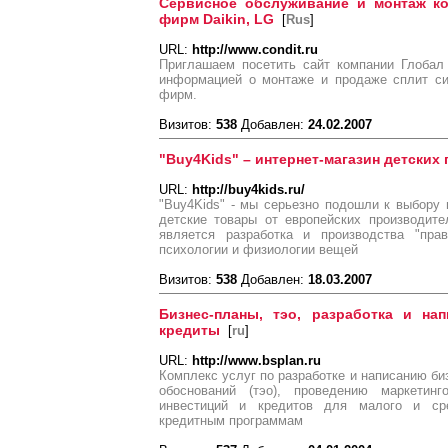
Сервисное обслуживание и монтаж ко
фирм Daikin, LG
[
Rus
]
URL:
http://www.condit.ru
Приглашаем посетить сайт компании Глобал
информацией о монтаже и продаже сплит си
фирм.
Визитов:
538
Добавлен:
24.02.2007
"Buy4Kids" – интернет-магазин детских
URL:
http://buy4kids.ru/
"Buy4Kids" - мы серьезно подошли к выбору
детские товары от европейских производите
является разработка и производства "пра
психологии и физиологии вещей
Визитов:
538
Добавлен:
18.03.2007
Бизнес-планы, тэо, разработка и нап
кредиты
[
ru
]
URL:
http://www.bsplan.ru
Комплекс услуг по разработке и написанию би
обоснований (тэо), проведению маркетинг
инвестиций и кредитов для малого и сре
кредитным программам