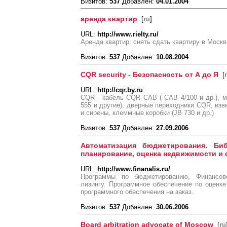
Визитов:
537
Добавлен:
04.01.2004
аренда квартир
[
ru
]
URL:
http://www.rielty.ru/
Аренда квартир: снять сдать квартиру в Москв
Визитов:
537
Добавлен:
10.08.2004
CQR security - Безопасность от А до Я
[
URL:
http://cqr.by.ru
CQR - кабель CQR CAB ( CAB 4/100 и др.), 
555 и другие), дверные переходники CQR, изв
и сирены, клеммные коробки (JB 730 и др.)
Визитов:
537
Добавлен:
27.09.2006
Автоматизация бюджетирования. Биб
планирование, оценка недвижимости и
URL:
http://www.finanalis.ru/
Программы по бюджетированию, Финансов
лизингу. Программное обеспечение по оценке
программного обеспечения на заказ.
Визитов:
537
Добавлен:
30.06.2006
Board arbitration advocate of Moscow
[
ru