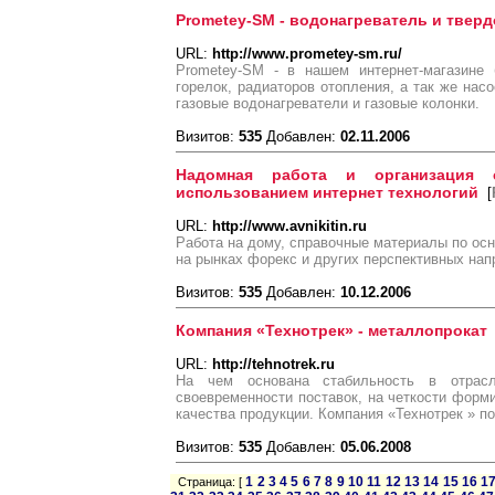
Prometey-SM - водонагреватель и твер
URL:
http://www.prometey-sm.ru/
Prometey-SM - в нашем интернет-магазине 
горелок, радиаторов отопления, а так же нас
газовые водонагреватели и газовые колонки.
Визитов:
535
Добавлен:
02.11.2006
Надомная работа и организация 
использованием интернет технологий
[
URL:
http://www.avnikitin.ru
Работа на дому, справочные материалы по осн
на рынках форекс и других перспективных на
Визитов:
535
Добавлен:
10.12.2006
Компания «Технотрек» - металлопрокат
URL:
http://tehnotrek.ru
На чем основана стабильность в отрас
своевременности поставок, на четкости форми
качества продукции. Компания «Технотрек » п
Визитов:
535
Добавлен:
05.06.2008
1
2
3
4
5
6
7
8
9
10
11
12
13
14
15
16
1
Страница: [