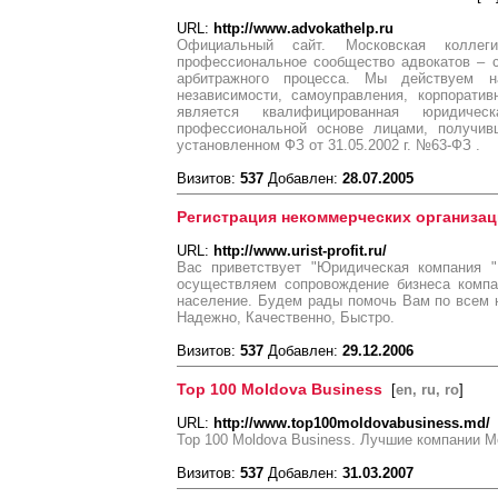
URL:
http://www.advokathelp.ru
Официальный сайт. Московская коллег
профессиональное сообщество адвокатов – с
арбитражного процесса. Мы действуем н
независимости, самоуправления, корпоратив
является квалифицированная юридиче
профессиональной основе лицами, получив
установленном ФЗ от 31.05.2002 г. №63-ФЗ .
Визитов:
537
Добавлен:
28.07.2005
Регистрация некоммерческих организа
URL:
http://www.urist-profit.ru/
Вас приветствует "Юридическая компания 
осуществляем сопровождение бизнеса компа
население. Будем рады помочь Вам по всем 
Надежно, Качественно, Быстро.
Визитов:
537
Добавлен:
29.12.2006
Top 100 Moldova Business
[
en, ru, ro
]
URL:
http://www.top100moldovabusiness.md/
Top 100 Moldova Business. Лучшие компании М
Визитов:
537
Добавлен:
31.03.2007