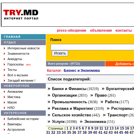
press-обозрение
объявления
контакты
Интересные новости
Знаменитости
Анекдоты
Всего ресурсов : (97722)
Добавить с
Гороскопы
new
Тесты
Каталог
Бизнес и Экономика
:
Всё о музыке
Список подкатегорий:
Загадай желание !
»
»
Банки и Финансы
Бухгалтерский
(10219)
Аномалии
»
»
Организации
Право
(2831)
(261)
Мистика
»
»
Промышленность
Работа
(3638)
(1177)
Магия
»
»
НЛО
Реклама и Маркетинг
Рестораны
(3319)
»
»
Сельское хозяйство
Транспорт
(442)
(26
Библейские истории
»
»
Услуги
Экономика
(10398)
(151)
Вампиры
1
2
3
4
5
6
7
8
9
10
11
12
13
14
15
16
1
Страница: [
Астрология
31
32
33
34
35
36
37
38
39
40
41
42
43
44
45
46
47