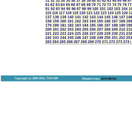
31
32
33
34
35
36
37
38
39
40
41
42
43
44
45
46
47
61
62
63
64
65
66
67
68
69
70
71
72
73
74
75
76
77
91
92
93
94
95
96
97
98
99
100
101
102
103
104
1
115
116
117
118
119
120
121
122
123
124
125
126
1
137
138
139
140
141
142
143
144
145
146
147
14
158
159
160
161
162
163
164
165
166
167
168
16
179
180
181
182
183
184
185
186
187
188
189
19
200
201
202
203
204
205
206
207
208
209
210
21
221
222
223
224
225
226
227
228
229
230
231
23
242
243
244
245
246
247
248
249
250
251
252
25
263
264
265
266
267
268
269
270
271
272
273
274
]
Copyright (с) 2000-2026, TRY.MD
контакты
Пишите нам: