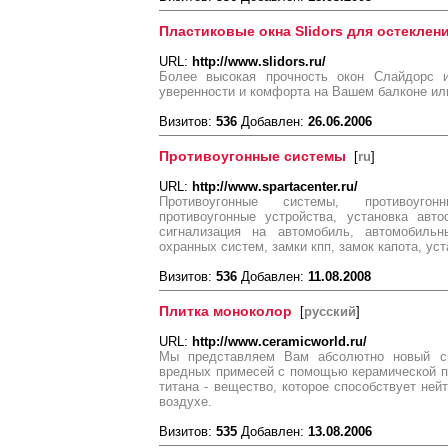
Пластиковые окна Slidors для остеклен
URL:
http://www.slidors.ru/
Более высокая прочность окон Слайдорс и
уверенности и комфорта на Вашем балконе ил
Визитов:
536
Добавлен:
26.06.2006
Противоугонные системы
[
ru
]
URL:
http://www.spartacenter.ru/
Противоугонные системы, противоугон
противоугонные устройства, установка авто
сигнализация на автомобиль, автомобильн
охранных систем, замки кпп, замок капота, уст
Визитов:
536
Добавлен:
11.08.2008
Плитка моноколор
[
русский
]
URL:
http://www.ceramicworld.ru/
Мы представляем Вам абсолютно новый сп
вредных примесей с помощью керамической п
титана - вещество, которое способствует ней
воздухе.
Визитов:
535
Добавлен:
13.08.2006