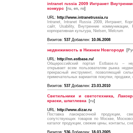
intranet russia 2009 Интранет Внутренни
конкурс
[
ru, en, ro
]
URL:
http://www.intranetrussia.ru
Intranet, Intranet Russia 2009, Интранет, К
сайт, Usability, Внутренние коммуникации
корпоративная культура, Nielsen, Melcrum
Визитов:
537
Добавлен:
10.06.2008
недвижимость в Нижнем Новгороде
[
Ру
URL:
http://nn.estbase.ru/
Общероссийский портал Estbase.ru – не
открывает всем пользователям рынка недви
прекрасный инструмент, позволяющий силь
примечательных вариантов покупки, продажи,
Визитов:
537
Добавлен:
23.03.2010
Светильники и светотехника, Лакок
краски, шпатлевка
[
ru
]
URL:
http://www.dizar.ru
Поставка лакокрасочной продукции, све
сопутствующих товаров по Москве, Московск
каталог продукции, свежие цены, контакты, схе
Визитов:
536
Добавлен:
18.03.2005