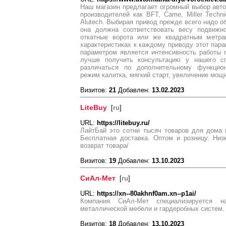
Наш магазин предлагает огромный выбор авто
производителей как BFT, Came, Miller Techn
Alutech. Выбирая привод прежде всего надо о
она должна соответствовать весу подвижн
откатные ворота или же квадратным метра
характеристиках к каждому приводу этот пара
параметром является интенсивность работы 
лучше получить консультацию у нашего сп
различаться по дополнительному функцион
режим калитка, мягкий старт, увеличение мощно
Визитов:
21
Добавлен:
13.02.2023
LiteBuy
[
ru
]
URL:
https://litebuy.ru/
ЛайтБай это сотни тысяч товаров для дома 
Бесплатная доставка. Оптом и розницу. Низ
возврат товара/
Визитов:
19
Добавлен:
13.10.2023
СиАл-Мет
[
ru
]
URL:
https://xn--80akhnf0am.xn--p1ai/
Компания СиАл-Мет специализируется н
металлической мебели и гардеробных систем.
Визитов:
18
Добавлен:
13.10.2023