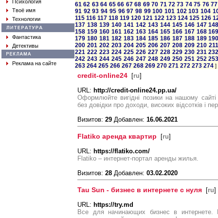
Психология
61
62
63
64
65
66
67
68
69
70
71
72
73
74
75
76
77
Твоё имя
91
92
93
94
95
96
97
98
99
100
101
102
103
104
1
115
116
117
118
119
120
121
122
123
124
125
126
1
Технологии
137
138
139
140
141
142
143
144
145
146
147
14
158
159
160
161
162
163
164
165
166
167
168
16
Фантастика
179
180
181
182
183
184
185
186
187
188
189
19
200
201
202
203
204
205
206
207
208
209
210
21
Детективы
221
222
223
224
225
226
227
228
229
230
231
23
242
243
244
245
246
247
248
249
250
251
252
25
Реклама на сайте
263
264
265
266
267
268
269
270
271
272
273
274
]
credit-online24
[
ru
]
URL:
http://credit-online24.pp.ua/
Оформлюйте вигідні позики на нашому сайті
без довідки про доходи, високих відсотків і пе
Визитов:
29
Добавлен:
16.06.2021
Flatiko аренда квартир
[
ru
]
URL:
https://flatiko.com/
Flatiko – интернет-портал аренды жилья.
Визитов:
28
Добавлен:
03.02.2020
Tau Sun - бизнес в интернете с нуля
[
ru
]
URL:
https://try.md
Все для начинающих бизнес в интернете. П