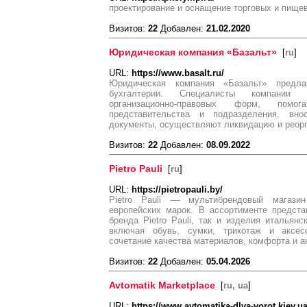
проектирование и оснащение торговых и пище
Визитов:
22
Добавлен:
21.02.2020
Юридическая компания «Базальт»
[
ru
]
URL:
https://www.basalt.ru/
Юридическая компания «Базальт» предл
бухгалтерии. Специалисты компании
организационно-правовых форм, помог
представительства и подразделения, вн
документы, осуществляют ликвидацию и реор
Визитов:
22
Добавлен:
08.09.2022
Pietro Pauli
[
ru
]
URL:
https://pietropauli.by/
Pietro Pauli — мультибрендовый магази
европейских марок. В ассортименте предста
бренда Pietro Pauli, так и изделия итальянс
включая обувь, сумки, трикотаж и аксес
сочетание качества материалов, комфорта и а
Визитов:
22
Добавлен:
05.04.2026
Avtomatik Marketplace
[
ru, ua
]
URL:
https://www.avtomatika-dlya-vorot.kiev.u