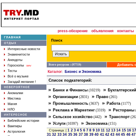
press-обозрение
объявления
контакты
Интересные новости
Знаменитости
Анекдоты
Всего ресурсов : (97719)
Добавить с
Гороскопы
new
Тесты
Каталог
Бизнес и Экономика
:
Всё о музыке
Список подкатегорий:
Загадай желание !
»
»
Банки и Финансы
Бухгалтерский
(10219)
Аномалии
»
»
Организации
Право
(2831)
(261)
Мистика
»
»
Промышленность
Работа
(3637)
(1177)
Магия
»
»
НЛО
Реклама и Маркетинг
Рестораны
(3319)
»
»
Сельское хозяйство
Транспорт
(442)
(26
Библейские истории
»
»
Услуги
Экономика
(10397)
(151)
Вампиры
1
2
3
4
5
6
7
8
9
10
11
12
13
14
15
16
1
Страница: [
Астрология
31
32
33
34
35
36
37
38
39
40
41
42
43
44
45
46
47