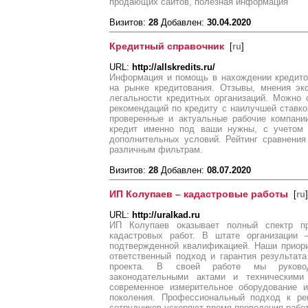
продающих сайтов, полезная информация
Визитов:
28
Добавлен:
30.04.2020
Кредитный справочник
[
ru
]
URL:
http://allskredits.ru/
Информация и помощь в нахождении кредито
на рынке кредитования. Отзывы, мнения эк
легальности кредитных организаций. Можно 
рекомендаций по кредиту с наилучшей ставко
проверенные и актуальные рабочие компани
кредит именно под ваши нужны, с учетом 
дополнительных условий. Рейтинг сравнения
различным фильтрам.
Визитов:
28
Добавлен:
08.07.2020
ИП Колупаев – кадастровые работы
[
ru
]
URL:
http://uralkad.ru
ИП Колупаев оказывает полный спектр п
кадастровых работ. В штате организации 
подтвержденной квалификацией. Наши приори
ответственный подход и гарантия результат
проекта. В своей работе мы руковод
законодательными актами и техническими
современное измерительное оборудование и
поколения. Профессиональный подход к ре
сотрудников ускоряют время проведения работ