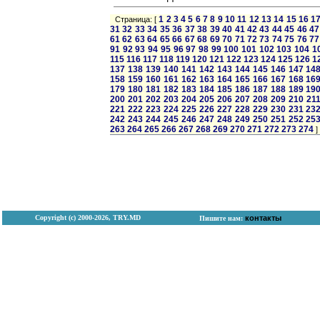
1
2
3
4
5
6
7
8
9
10
11
12
13
14
15
16
1
Страница: [
31
32
33
34
35
36
37
38
39
40
41
42
43
44
45
46
47
61
62
63
64
65
66
67
68
69
70
71
72
73
74
75
76
77
91
92
93
94
95
96
97
98
99
100
101
102
103
104
1
115
116
117
118
119
120
121
122
123
124
125
126
1
137
138
139
140
141
142
143
144
145
146
147
14
158
159
160
161
162
163
164
165
166
167
168
16
179
180
181
182
183
184
185
186
187
188
189
19
200
201
202
203
204
205
206
207
208
209
210
21
221
222
223
224
225
226
227
228
229
230
231
23
242
243
244
245
246
247
248
249
250
251
252
25
263
264
265
266
267
268
269
270
271
272
273
274
]
Copyright (с) 2000-2026, TRY.MD
контакты
Пишите нам: