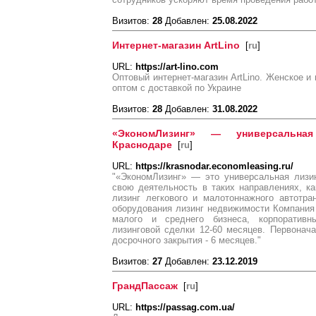
Визитов:
28
Добавлен:
25.08.2022
Интернет-магазин ArtLino
[
ru
]
URL:
https://art-lino.com
Оптовый интернет-магазин ArtLino. Женское и 
оптом с доставкой по Украине
Визитов:
28
Добавлен:
31.08.2022
«ЭкономЛизинг» — универсальна
Краснодаре
[
ru
]
URL:
https://krasnodar.economleasing.ru/
"«ЭкономЛизинг» — это универсальная лизи
свою деятельность в таких направлениях, как
лизинг легкового и малотоннажного автотра
оборудования лизинг недвижимости Компания
малого и среднего бизнеса, корпоративн
лизинговой сделки 12-60 месяцев. Первонач
досрочного закрытия - 6 месяцев."
Визитов:
27
Добавлен:
23.12.2019
ГрандПассаж
[
ru
]
URL:
https://passag.com.ua/