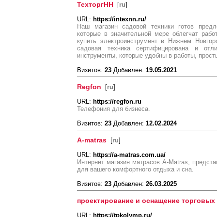
ТехторгНН
[
ru
]
URL:
https://intexnn.ru/
Наш магазин садовой техники готов предл
которые в значительной мере облегчат рабо
купить электроинструмент в Нижнем Новгор
садовая техника сертифицирована и отл
инструменты, которые удобны в работы, прост
Визитов:
23
Добавлен:
19.05.2021
Regfon
[
ru
]
URL:
https://regfon.ru
Телефония для бизнеса.
Визитов:
23
Добавлен:
12.02.2024
A-matras
[
ru
]
URL:
https://a-matras.com.ua/
Интернет магазин матрасов A-Мatras, предст
для вашего комфортного отдыха и сна.
Визитов:
23
Добавлен:
26.03.2025
проектирование и оснащение торговых
URL:
https://tpkolymp.ru/