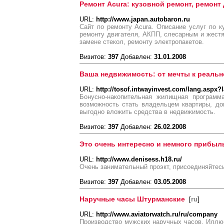
Ремонт Acura: кузовной ремонт, ремонт
URL:
http://www.japan.autobaron.ru
Сайт по ремонту Acura. Описание услуг по ку
ремонту двигателя, АКПП, слесарным и жестя
замене стекол, ремонту электропакетов.
Визитов:
397
Добавлен:
31.01.2008
Ваша недвижимость: от мечты к реальн
URL:
http://tosof.intwayinvest.com/lang.aspx?
Бонусно-накопительная жилищная программа
возможность стать владельцем квартиры, до
выгодно вложить средства в недвижимость.
Визитов:
397
Добавлен:
26.02.2008
Это очень интересно и немного прибыл
URL:
http://www.denisess.h18.ru/
Очень занимательный проэкт, присоединяйтесь
Визитов:
397
Добавлен:
03.05.2008
Наручные часы Штурманские
[
ru
]
URL:
http://www.aviatorwatch.ru/ru/company
Производство мужских наручных часов. Иллю