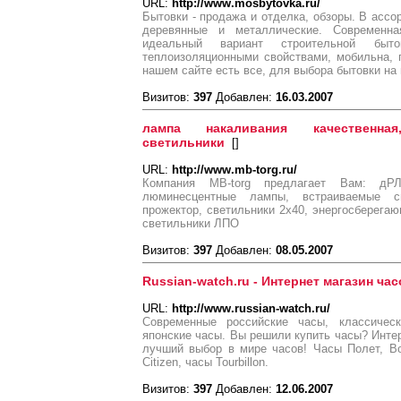
URL:
http://www.mosbytovka.ru/
Бытовки - продажа и отделка, обзоры. В ассо
деревянные и металлические. Современн
идеальный вариант строительной быт
теплоизоляционными свойствами, мобильна, 
нашем сайте есть все, для выбора бытовки на 
Визитов:
397
Добавлен:
16.03.2007
лампа накаливания качественна
светильники
[
]
URL:
http://www.mb-torg.ru/
Компания MB-torg предлагает Вам: дРЛ
люминесцентные лампы, встраиваемые св
прожектор, светильники 2х40, энергосберега
светильники ЛПО
Визитов:
397
Добавлен:
08.05.2007
Russian-watch.ru - Интернет магазин ча
URL:
http://www.russian-watch.ru/
Современные российские часы, классичес
японские часы. Вы решили купить часы? Интер
лучший выбор в мире часов! Часы Полет, Вост
Citizen, часы Tourbillon.
Визитов:
397
Добавлен:
12.06.2007