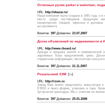
Отличные ручки parker и waterman, по
URL:
http://ebazar.ru/
Наша компания была создана в 1991 году, и в
место среди поставщиков продукции ми
канцелярских товаров, офисных и деловых 
ассортимента
Визитов:
397
Добавлен:
23.07.2007
Доска объявлений по недвижимости в 
URL:
http://www.rboard.ru/
Аренда и продажа жилой и коммерческой н
зарубежье. База предложений, цены. Доски
справочная информация, бесплатная консульта
Визитов:
397
Добавлен:
21.11.2007
Рошальский ЗЭМ
[
ru
]
URL:
http://rzem.ru
Завод Вам может предложить макулатура и 
Е3810 и пресс-форма, упаковка и тара. Кром
бугорчатая прокладка. Мы с ответим на звонок
Визитов:
397
Добавлен:
25.01.2008