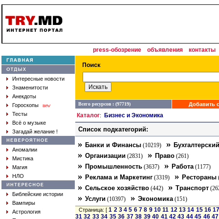
press-обозрение
объявления
контакты
Интересные новости
Знаменитости
Анекдоты
Всего ресурсов : (97719)
Добавить с
Гороскопы
new
Тесты
Каталог
Бизнес и Экономика
:
Всё о музыке
Список подкатегорий:
Загадай желание !
»
»
Банки и Финансы
Бухгалтерский
(10219)
Аномалии
»
»
Организации
Право
(2831)
(261)
Мистика
»
»
Промышленность
Работа
(3637)
(1177)
Магия
»
»
НЛО
Реклама и Маркетинг
Рестораны
(3319)
»
»
Сельское хозяйство
Транспорт
(442)
(26
Библейские истории
»
»
Услуги
Экономика
(10397)
(151)
Вампиры
1
2
3
4
5
6
7
8
9
10
11
12
13
14
15
16
1
Страница: [
Астрология
31
32
33
34
35
36
37
38
39
40
41
42
43
44
45
46
47