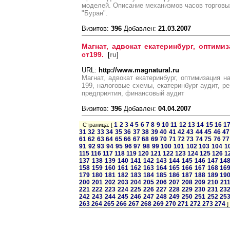
моделей. Описание механизмов часов торговых
"Буран".
Визитов:
396
Добавлен:
21.03.2007
Магнат, адвокат екатеринбург, оптими
ст199.
[
ru
]
URL:
http://www.magnatural.ru
Магнат, адвокат екатеринбург, оптимизация н
199, налоговые схемы, екатеринбург аудит, р
предприятия, финансовый аудит
Визитов:
396
Добавлен:
04.04.2007
1
2
3
4
5
6
7
8
9
10
11
12
13
14
15
16
1
Страница: [
31
32
33
34
35
36
37
38
39
40
41
42
43
44
45
46
47
61
62
63
64
65
66
67
68
69
70
71
72
73
74
75
76
77
91
92
93
94
95
96
97
98
99
100
101
102
103
104
1
115
116
117
118
119
120
121
122
123
124
125
126
1
137
138
139
140
141
142
143
144
145
146
147
14
158
159
160
161
162
163
164
165
166
167
168
16
179
180
181
182
183
184
185
186
187
188
189
19
200
201
202
203
204
205
206
207
208
209
210
21
221
222
223
224
225
226
227
228
229
230
231
23
242
243
244
245
246
247
248
249
250
251
252
25
263
264
265
266
267
268
269
270
271
272
273
274
]