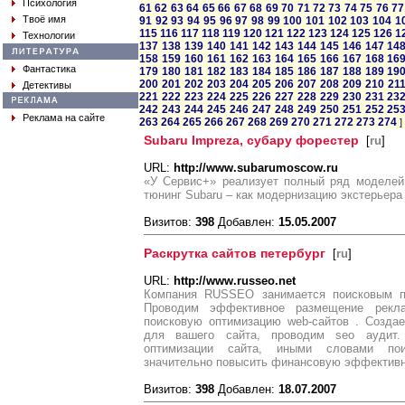
Психология
61
62
63
64
65
66
67
68
69
70
71
72
73
74
75
76
77
Твоё имя
91
92
93
94
95
96
97
98
99
100
101
102
103
104
1
115
116
117
118
119
120
121
122
123
124
125
126
1
Технологии
137
138
139
140
141
142
143
144
145
146
147
14
158
159
160
161
162
163
164
165
166
167
168
16
Фантастика
179
180
181
182
183
184
185
186
187
188
189
19
200
201
202
203
204
205
206
207
208
209
210
21
Детективы
221
222
223
224
225
226
227
228
229
230
231
23
242
243
244
245
246
247
248
249
250
251
252
25
Реклама на сайте
263
264
265
266
267
268
269
270
271
272
273
274
]
Subaru Impreza, субару форестер
[
ru
]
URL:
http://www.subarumoscow.ru
«У Сервис+» реализует полный ряд моделей
тюнинг Subaru – как модернизацию экстерьера 
Визитов:
398
Добавлен:
15.05.2007
Раскрутка сайтов петербург
[
ru
]
URL:
http://www.russeo.net
Компания RUSSEO занимается поисковым пр
Проводим эффективное размещение рекл
поисковую оптимизацию web-сайтов . Созда
для вашего сайта, проводим seo аудит
оптимизации сайта, иными словами пои
значительно повысить финансовую эффективно
Визитов:
398
Добавлен:
18.07.2007