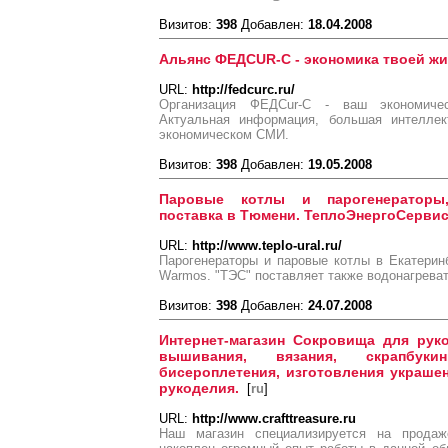
Визитов:
398
Добавлен:
18.04.2008
Альянс ФЕДCUR-C - экономика твоей жи
URL:
http://fedcurc.ru/
Организация ФЕДCur-C - ваш экономиче
Актуальная информация, большая интеллек
экономическом СМИ.
Визитов:
398
Добавлен:
19.05.2008
Паровые котлы и парогенераторы
поставка в Тюмени. ТеплоЭнергоСерви
URL:
http://www.teplo-ural.ru/
Парогенераторы и паровые котлы в Екатерин
Warmos. "ТЭС" поставляет также водонагрева
Визитов:
398
Добавлен:
24.07.2008
Интернет-магазин Сокровища для рук
вышивания, вязания, скрапбукин
бисероплетения, изготовления украшен
рукоделия.
[
ru
]
URL:
http://www.crafttreasure.ru
Наш магазин специализируется на прода