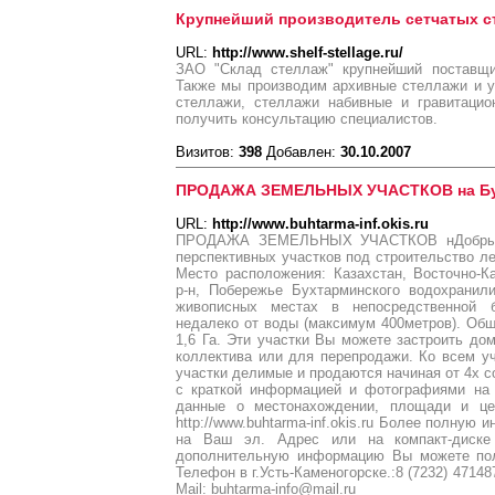
Крупнейший производитель сетчатых с
URL:
http://www.shelf-stellage.ru/
ЗАО "Склад стеллаж" крупнейший поставщи
Также мы производим архивные стеллажи и 
стеллажи, стеллажи набивные и гравитаци
получить консультацию специалистов.
Визитов:
398
Добавлен:
30.10.2007
ПРОДАЖА ЗЕМЕЛЬНЫХ УЧАСТКОВ на Бу
URL:
http://www.buhtarma-inf.okis.ru
ПРОДАЖА ЗЕМЕЛЬНЫХ УЧАСТКОВ нДобрый 
перспективных участков под строительство ле
Место расположения: Казахстан, Восточно-К
р-н, Побережье Бухтарминского водохранил
живописных местах в непосредственной б
недалеко от воды (максимум 400метров). Общ
1,6 Га. Эти участки Вы можете застроить до
коллектива или для перепродажи. Ко всем у
участки делимые и продаются начиная от 4х с
с краткой информацией и фотографиями на 
данные о местонахождении, площади и це
http://www.buhtarma-inf.okis.ru Более полну
на Ваш эл. Адрес или на компакт-диске
дополнительную информацию Вы можете по
Телефон в г.Усть-Каменогорске.:8 (7232) 47148
Mail: buhtarma-info@mail.ru