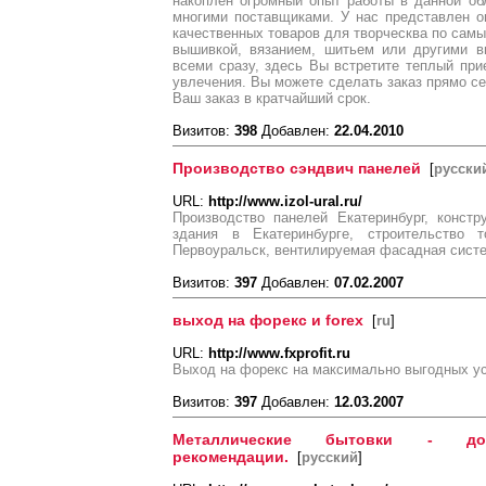
накоплен огромный опыт работы в данной об
многими поставщиками. У нас представлен 
качественных товаров для творческва по самы
вышивкой, вязанием, шитьем или другими в
всеми сразу, здесь Вы встретите теплый пр
увлечения. Вы можете сделать заказ прямо се
Ваш заказ в кратчайший срок.
Визитов:
398
Добавлен:
22.04.2010
Производство сэндвич панелей
[
русски
URL:
http://www.izol-ural.ru/
Производство панелей Екатеринбург, констр
здания в Екатеринбурге, строительство т
Первоуральск, вентилируемая фасадная систе
Визитов:
397
Добавлен:
07.02.2007
выход на форекс и forex
[
ru
]
URL:
http://www.fxprofit.ru
Выход на форекс на максимально выгодных ус
Визитов:
397
Добавлен:
12.03.2007
Металлические бытовки - дос
рекомендации.
[
русский
]