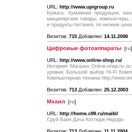
URL:
http://www.upigroup.ru
Бумага, бумажная продукция, канц
канцелярские товары, компьютеры,
и продукты питания, по низким цена
Визитов:
715
Добавлен:
14.11.2006
Цифровые фотоаппараты
[
ru
URL:
http://www.online-shop.ru/
Интернет Магазин Online-shop.ru о
уровня; Большой выбор Hi-Fi Комп
Компьютерная техника http://www.onl
Визитов:
713
Добавлен:
25.12.2003
Мхаил
[
ru
]
URL:
http://home.c99.ru/maikl/
Сруб Баня Дача Коттедж Недоро
Визитов:
713
Добавлен:
11.11.2004