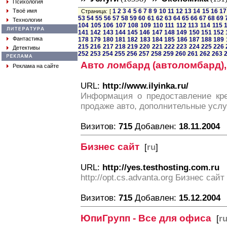
Психология
Твоё имя
1
2
3
4
5
6
7
8
9
10
11
12
13
14
15
16
17
Страница: [
53
54
55
56
57
58
59
60
61
62
63
64
65
66
67
68
69
Технологии
104
105
106
107
108
109
110
111
112
113
114
115
141
142
143
144
145
146
147
148
149
150
151
152
Фантастика
178
179
180
181
182
183
184
185
186
187
188
189
215
216
217
218
219
220
221
222
223
224
225
226
Детективы
252
253
254
255
256
257
258
259
260
261
262
263
Авто ломбард (автоломбард)
Реклама на сайте
URL:
http://www.ilyinka.ru/
Информация о предоставление кре
продаже авто, дополнительные усл
Визитов:
715
Добавлен:
18.11.2004
Бизнес сайт
[
ru
]
URL:
http://yes.testhosting.com.ru
http://opt.cs.advanta.org Бизнес сайт
Визитов:
715
Добавлен:
15.12.2004
ЮпиГрупп - Все для офиса
[
r