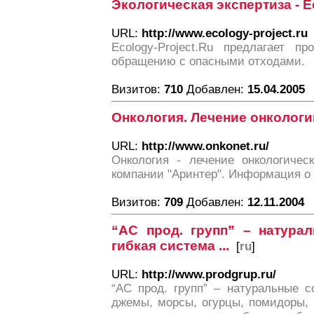
Экологическая экспертиза - E
URL:
http://www.ecology-project.ru
Ecology-Project.Ru предлагает п
обращению с опасными отходами.
Визитов:
710
Добавлен:
15.04.2005
Онкология. Лечение онкологи
URL:
http://www.onkonet.ru/
Онкология - лечение онкологичес
компании "Аринтер". Информация о 
Визитов:
709
Добавлен:
12.11.2004
“АС прод. групп” – натурал
гибкая система ...
[
ru
]
URL:
http://www.prodgrup.ru/
“АС прод. групп” – натуральные со
джемы, морсы, огурцы, помидоры, 