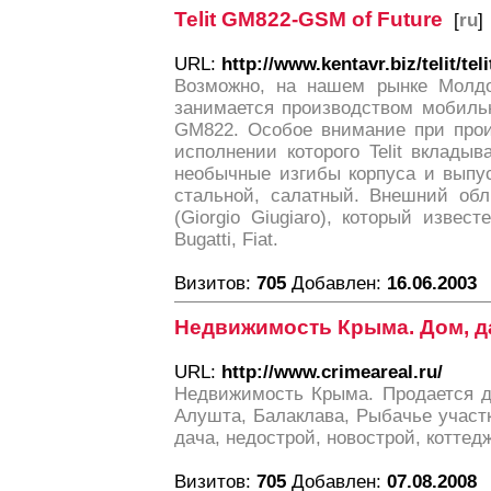
Telit GM822-GSM of Future
[
ru
]
URL:
http://www.kentavr.biz/telit/tel
Возможно, на нашем рынке Молдов
занимается производством мобиль
GM822. Особое внимание при прои
исполнении которого Telit вклады
необычные изгибы корпуса и выпус
стальной, салатный. Внешний обл
(Giorgio Giugiaro), который изве
Bugatti, Fiat.
Визитов:
705
Добавлен:
16.06.2003
Недвижимость Крыма. Дом, да
URL:
http://www.crimeareal.ru/
Недвижимость Крыма. Продается д
Алушта, Балаклава, Рыбачье участк
дача, недострой, новострой, коттед
Визитов:
705
Добавлен:
07.08.2008