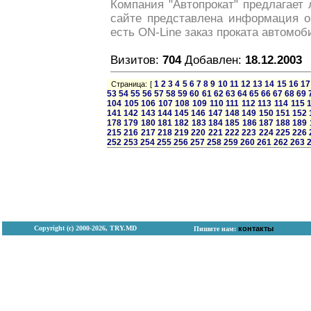
Компания "Автопрокат" предлагает
сайте представлена информация о 
есть ON-Line заказ проката автомоб
Визитов:
704
Добавлен:
18.12.2003
1
2
3
4
5
6
7
8
9
10
11
12
13
14
15
16
17
Страница: [
53
54
55
56
57
58
59
60
61
62
63
64
65
66
67
68
69
104
105
106
107
108
109
110
111
112
113
114
115
141
142
143
144
145
146
147
148
149
150
151
152
178
179
180
181
182
183
184
185
186
187
188
189
215
216
217
218
219
220
221
222
223
224
225
226
252
253
254
255
256
257
258
259
260
261
262
263
Copyright (с) 2000-2026, TRY.MD
контакты
Пишите нам: