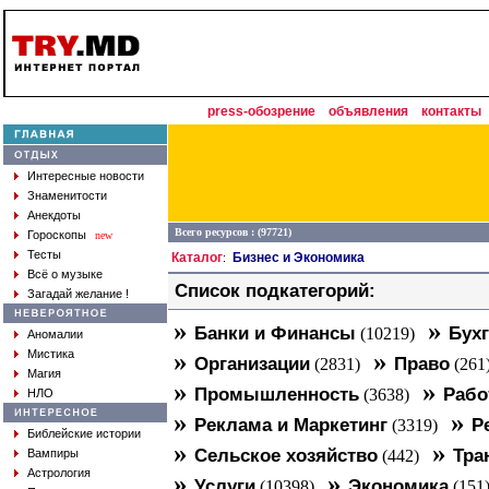
press-обозрение
объявления
контакты
Интересные новости
Знаменитости
Анекдоты
Всего ресурсов : (97721)
Гороскопы
new
Тесты
Каталог
Бизнес и Экономика
:
Всё о музыке
Список подкатегорий:
Загадай желание !
»
»
Банки и Финансы
Бухг
(10219)
Аномалии
»
»
Мистика
Организации
Право
(2831)
(261
Магия
»
»
Промышленность
Рабо
(3638)
НЛО
»
»
Реклама и Маркетинг
Р
(3319)
Библейские истории
»
»
Сельское хозяйство
Тра
Вампиры
(442)
Астрология
»
»
Услуги
Экономика
(10398)
(151