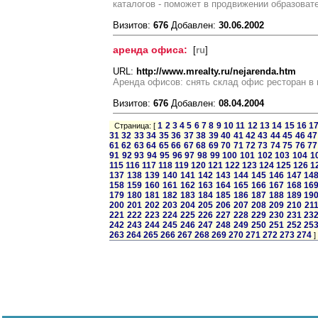
каталогов - поможет в продвижении образоват
Визитов:
676
Добавлен:
30.06.2002
аренда офиса:
[
ru
]
URL:
http://www.mrealty.ru/nejarenda.htm
Аренда офисов: снять склад офис ресторан в мо
Визитов:
676
Добавлен:
08.04.2004
1
2
3
4
5
6
7
8
9
10
11
12
13
14
15
16
1
Страница: [
31
32
33
34
35
36
37
38
39
40
41
42
43
44
45
46
47
61
62
63
64
65
66
67
68
69
70
71
72
73
74
75
76
77
91
92
93
94
95
96
97
98
99
100
101
102
103
104
1
115
116
117
118
119
120
121
122
123
124
125
126
1
137
138
139
140
141
142
143
144
145
146
147
14
158
159
160
161
162
163
164
165
166
167
168
16
179
180
181
182
183
184
185
186
187
188
189
19
200
201
202
203
204
205
206
207
208
209
210
21
221
222
223
224
225
226
227
228
229
230
231
23
242
243
244
245
246
247
248
249
250
251
252
25
263
264
265
266
267
268
269
270
271
272
273
274
]