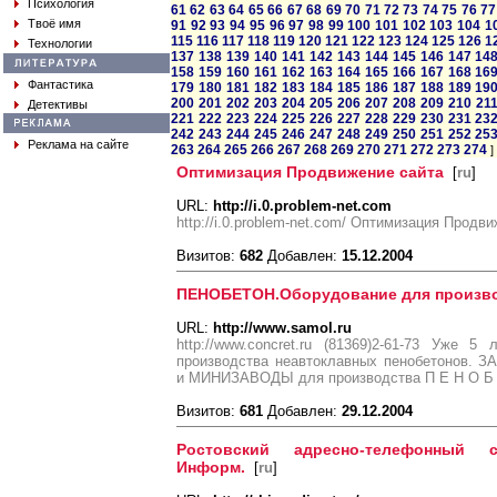
Психология
61
62
63
64
65
66
67
68
69
70
71
72
73
74
75
76
77
Твоё имя
91
92
93
94
95
96
97
98
99
100
101
102
103
104
1
115
116
117
118
119
120
121
122
123
124
125
126
1
Технологии
137
138
139
140
141
142
143
144
145
146
147
14
158
159
160
161
162
163
164
165
166
167
168
16
Фантастика
179
180
181
182
183
184
185
186
187
188
189
19
200
201
202
203
204
205
206
207
208
209
210
21
Детективы
221
222
223
224
225
226
227
228
229
230
231
23
242
243
244
245
246
247
248
249
250
251
252
25
Реклама на сайте
263
264
265
266
267
268
269
270
271
272
273
274
]
Оптимизация Продвижение сайта
[
ru
]
URL:
http://i.0.problem-net.com
http://i.0.problem-net.com/ Оптимизация Продв
Визитов:
682
Добавлен:
15.12.2004
ПЕНОБЕТОН.Оборудование для производс
URL:
http://www.samol.ru
http://www.concret.ru (81369)2-61-73 Уже 
производства неавтоклавных пенобетонов. З
и МИНИЗАВОДЫ для производства П Е Н О Б Е
Визитов:
681
Добавлен:
29.12.2004
Ростовский адресно-телефонный 
Информ.
[
ru
]