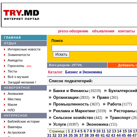
press-обозрение
объявления
контакты
Интересные новости
Знаменитости
Анекдоты
Всего ресурсов : (97719)
Добавить с
Гороскопы
new
Тесты
Каталог
Бизнес и Экономика
:
Всё о музыке
Список подкатегорий:
Загадай желание !
»
»
Банки и Финансы
Бухгалтерский
(10219)
Аномалии
»
»
Организации
Право
(2831)
(261)
Мистика
»
»
Промышленность
Работа
(3637)
(1177)
Магия
»
»
НЛО
Реклама и Маркетинг
Рестораны
(3319)
»
»
Сельское хозяйство
Транспорт
(442)
(26
Библейские истории
»
»
Услуги
Экономика
(10397)
(151)
Вампиры
1
2
3
4
5
6
7
8
9
10
11
12
13
14
15
16
1
Страница: [
Астрология
31
32
33
34
35
36
37
38
39
40
41
42
43
44
45
46
47