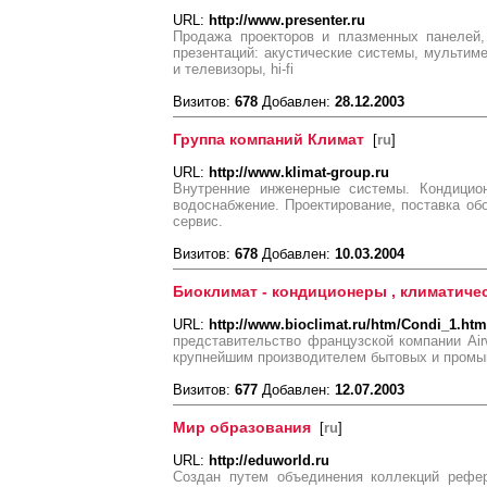
URL:
http://www.presenter.ru
Продажа проекторов и плазменных панелей,
презентаций: акустические системы, мультим
и телевизоры, hi-fi
Визитов:
678
Добавлен:
28.12.2003
Группа компаний Климат
[
ru
]
URL:
http://www.klimat-group.ru
Внутренние инженерные системы. Кондицион
водоснабжение. Проектирование, поставка обо
сервис.
Визитов:
678
Добавлен:
10.03.2004
Биоклимат - кондиционеры , климатичес
URL:
http://www.bioclimat.ru/htm/Сondi_1.htm
представительство французской компании Air
крупнейшим производителем бытовых и промы
Визитов:
677
Добавлен:
12.07.2003
Мир образования
[
ru
]
URL:
http://eduworld.ru
Создан путем объединения коллекций рефер