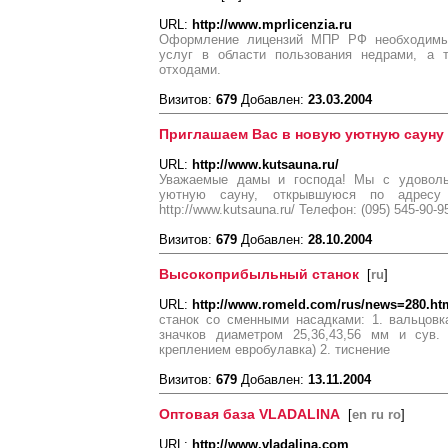
URL:
http://www.mprlicenzia.ru
Оформление лицензий МПР РФ необходимы
услуг в области пользования недрами, а 
отходами.
Визитов:
679
Добавлен:
23.03.2004
Приглашаем Вас в новую уютную сауну
URL:
http://www.kutsauna.ru/
Уважаемые дамы и господа! Мы с удовол
уютную сауну, открывшуюся по адресу 
http://www.kutsauna.ru/ Телефон: (095) 545-90-9
Визитов:
679
Добавлен:
28.10.2004
Высокоприбыльный станок
[
ru
]
URL:
http://www.romeld.com/rus/news=280.ht
станок со сменными насадками: 1. вальцовк
значков диаметром 25,36,43,56 мм и сув.
креплением евробулавка) 2. тиснение
Визитов:
679
Добавлен:
13.11.2004
Оптовая база VLADALINA
[
en ru ro
]
URL:
http://www.vladalina.com