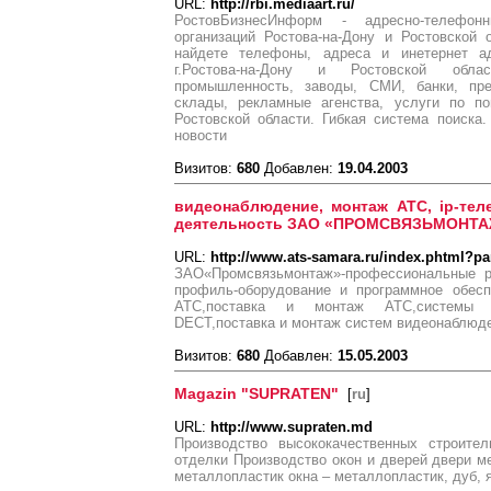
URL:
http://rbi.mediaart.ru/
РостовБизнесИнформ - адресно-телефон
организаций Ростова-на-Дону и Ростовской
найдете телефоны, адреса и инетернет ад
г.Ростова-на-Дону и Ростовской облас
промышленность, заводы, СМИ, банки, пре
склады, рекламные агенства, услуги по по
Ростовской области. Гибкая система поиска
новости
Визитов:
680
Добавлен:
19.04.2003
видеонаблюдение, монтаж АТС, ip-тел
деятельность ЗАО «ПРОМСВЯЗЬМОНТ
URL:
http://www.ats-samara.ru/index.phtml?pa
ЗАО«Промсвязьмонтаж»-профессиональные р
профиль-оборудование и программное обесп
АТС,поставка и монтаж АТС,системы м
DECT,поставка и монтаж систем видеонаблюд
Визитов:
680
Добавлен:
15.05.2003
Magazin "SUPRATEN"
[
ru
]
URL:
http://www.supraten.md
Производство высококачественных строите
отделки Производство окон и дверей двери 
металлопластик окна – металлопластик, дуб, 