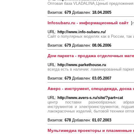
Оптовая база VLADALINA,Ценыб предложения
Визитов:
679
Добавлен:
18.04.2005
Infosubaru.ru - информационный сайт
[
URL:
http://www.info-subaru.ru/
Сайт о популярных моделях как в России, так 
Визитов:
679
Добавлен:
08.06.2006
Дом паркета - продажа отделочных мат
URL:
http://www.parkethouse.ru
всегда есть в наличии: ламинированный парке
Визитов:
679
Добавлен:
03.05.2007
Аверс - инструмент, спецодежда, доска
URL:
http://www.avers-s.ru/site/?part=cat
центр поставки разнообразных абрази
инструментов и электроинструментов, подши
лакокрасочных изделий, бытовой техники опто
Визитов:
678
Добавлен:
01.07.2003
Мультимедиа проекторы и плазменные 