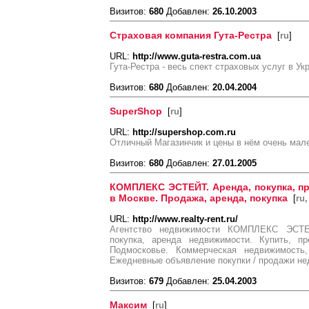
Визитов:
680
Добавлен:
26.10.2003
Страховая компания Гута-Рестра
[
ru
]
URL:
http://www.guta-restra.com.ua
Гута-Рестра - весь спект страховых услуг в Ук
Визитов:
680
Добавлен:
20.04.2004
SuperShop
[
ru
]
URL:
http://supershop.com.ru
Отличный Магазинчик и цены в нём очень мал
Визитов:
680
Добавлен:
27.01.2005
КОМПЛЕКС ЭСТЕЙТ. Аренда, покупка, п
в Москве. Продажа, аренда, покупка
[
ru,
URL:
http://www.realty-rent.ru/
Агентство недвижимости КОМПЛЕКС ЭСТЕЙТ 
покупка, аренда недвижимости. Купить, п
Подмосковье. Коммерческая недвижимость,
Ежедневные объявление покупки / продажи не
Визитов:
679
Добавлен:
25.04.2003
Максим
[
ru
]