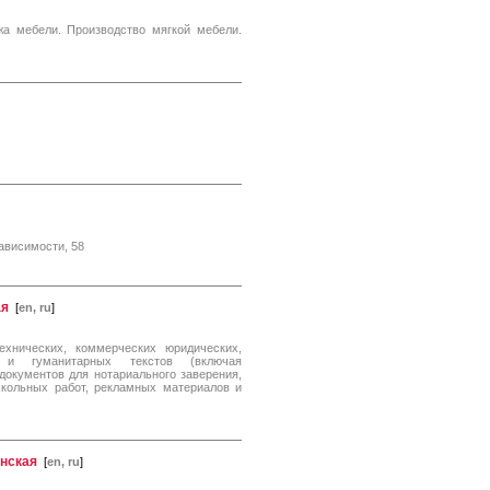
жа мебели. Производство мягкой мебели.
зависимости, 58
ая
[
en, ru
]
ехнических, коммерческих юридических,
х и гуманитарных текстов (включая
документов для нотариального заверения,
школьных работ, рекламных материалов и
енская
[
en, ru
]