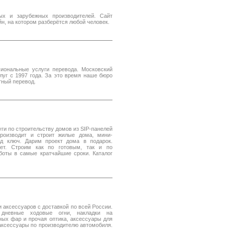
ных и зарубежных производителей. Сайт
н, на котором разберётся любой человек.
иональные услуги перевода. Московский
луг с 1997 года. За это время наше бюро
тный перевод.
ги по строительству домов из SIP-панелей
роизводит и строит жилые дома, мини-
од ключ. Дарим проект дома в подарок.
лет. Строим как по готовым, так и по
боты в самые кратчайшие сроки. Каталог
 аксессуаров с доставкой по всей России.
 дневные ходовые огни, накладки на
ных фар и прочая оптика, аксессуары для
аксессуары по производителю автомобиля.