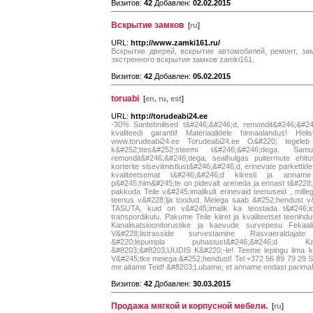
Визитов:
42
Добавлен:
02.02.2015
Вскрытие замков
[
ru
]
URL:
http://www.zamki161.ru/
Вскрытие дверей, вскрытие автомобилей, ремонт, з
экстренного вскрытия замков zamki161.
Визитов:
42
Добавлен:
05.02.2015
toruabi
[
en, ru, est
]
URL:
http://torudeabi24.ee
-30% Santehnilised t&#246;&#246;d, remondit&#246;&#246
kvaliteedi garantii! Materiaalidele hinnaalandus! He
www.torudeabi24.ee Torudeabi24.ee O&#220; tegeleb p&#2
k&#252;ttes&#252;steemi t&#246;&#246;dega. Sa
remondit&#246;&#246;dega, sealhulgas puitermute ehitus
korterite siseviimistlust&#246;&#246;d, erinevate parketti
kvaliteetsemat t&#246;&#246;d kiiresti ja anname
p&#245;him&#245;te on pidevalt areneda ja ennast t&#228
pakkuda Teile v&#245;imalikult erinevaid teenuseid , mill
teenus v&#228;lja toodud. Meiega saab &#252;hendust v&#
TASUTA, kuid on v&#245;imalik ka teostada t&#246;id v
transpordikulu. Pakume Teile kiiret ja kvaliteetset teeni
Kanalisatsioonitorustike ja kaevude survepesu Fek
V&#228;listrasside survestamine Rasvaeraldajat
&#220;lepumpla puhastust&#246;&#246;d Kanali
&#8203;&#8203;UUDIS K&#220;-le! Teeme lepingu ilma k
V&#245;tke meiega &#252;hendust! Tel +372 56 89 79 29 Sa
me aitame Teid! &#8203;Lubame, et anname endast parima
Визитов:
42
Добавлен:
30.03.2015
Продажа мягкой и корпусной мебели.
[
ru
]