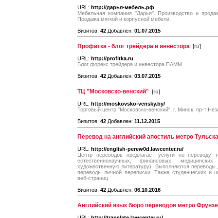
URL:
http://дарья-мебель.рф
Мебельная компания "Дарья". Производство и прода
Продажа мягкой и корпусной мебели.
Визитов:
42
Добавлен:
01.07.2015
Профитка - блог трейдера и инвестора
[
ru
]
URL:
http://profitka.ru
Блог форекс трейдера и инвестора ПАММ
Визитов:
42
Добавлен:
03.07.2015
ТЦ "Московско-венский"
[
ru
]
URL:
http://moskovsko-vensky.by/
Торговый центр "Московско-венский", г. Минск, пр-т Не
Визитов:
42
Добавлен:
11.12.2015
Перевод на английский апостиль метро Тульск
URL:
http://english-perew0d.lawcenter.ru/
Центр переводов предлагает услуги по переводу т
естественнонаучных, финансовых, медицински
художественную литературу). Выполняются переводы 
переводы личной переписки. Также студенческих и 
веб-страниц.
Визитов:
42
Добавлен:
06.10.2016
Английский язык бюро переводов метро Фрунз
URL:
http://translate.lawcenter.ru/