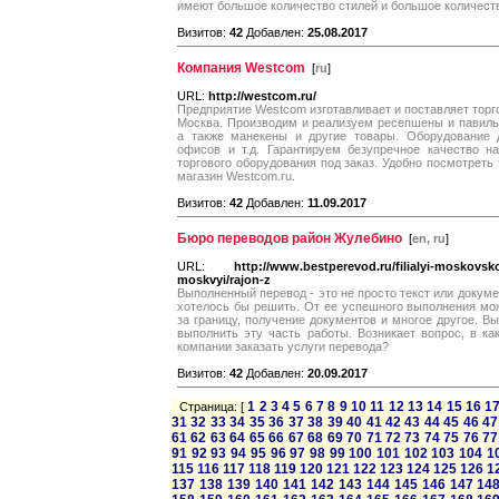
имеют большое количество стилей и большое количеств
Визитов:
42
Добавлен:
25.08.2017
Компания Westcom
[
ru
]
URL:
http://westcom.ru/
Предприятие Westcom изготавливает и поставляет торг
Москва. Производим и реализуем ресепшены и павиль
а также манекены и другие товары. Оборудование д
офисов и т.д. Гарантируем безупречное качество н
торгового оборудования под заказ. Удобно посмотреть
магазин Westcom.ru.
Визитов:
42
Добавлен:
11.09.2017
Бюро переводов район Жулебино
[
en, ru
]
URL:
http://www.bestperevod.ru/filialyi-moskovsko
moskvyi/rajon-z
Выполненный перевод - это не просто текст или докумен
хотелось бы решить. От ее успешного выполнения мож
за границу, получение документов и многое другое. В
выполнить эту часть работы. Возникает вопрос, в ка
компании заказать услуги перевода?
Визитов:
42
Добавлен:
20.09.2017
1
2
3
4
5
6
7
8
9
10
11
12
13
14
15
16
1
Страница: [
31
32
33
34
35
36
37
38
39
40
41
42
43
44
45
46
47
61
62
63
64
65
66
67
68
69
70
71
72
73
74
75
76
77
91
92
93
94
95
96
97
98
99
100
101
102
103
104
1
115
116
117
118
119
120
121
122
123
124
125
126
1
137
138
139
140
141
142
143
144
145
146
147
14