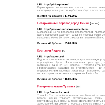
URL:
http://plitka-piter.ru/
Керамогранит, керамическая плитка от отечествен
сконструирован с учетом удобства выбора плитки онлай
Визитов:
42
Добавлен:
17.01.2017
Нотариальный перевод город Химки
[
en, ru,
]
URL:
http://perevod-moscow.lawcenter.ru/
Московский центр переводов предоставляет професс
центр переводов работает на рынке переводческих ус
выполнило более 30 тысяч заказов на письменный и ус
Визитов:
42
Добавлен:
25.01.2017
Компания Радом
[
ru
]
URL:
http://radom.su/
Радом - строительная компания, предоставляющая услу
в республике Крым. Наша компания проектирует, п
гостиницы, бани из СИП-панелей. Строительство п
Предоставляем гарантию на строительство - 10 
индивидуальным проектам заказчиков. Выполняем ра
готовых проектов можно посмотреть на Radom.Su.
Визитов:
42
Добавлен:
16.03.2017
Интернет-магазин Туманка
[
ru
]
URL:
http://tumanka.com/
Tumanka.Com - онлайн-магазин автомобильной оптики и
Каталог наших товаров: автомобильные лампы,
противотуманные фары, а также стекла противотуман
автомобилей. Вы сможете подобрать нужную оптику и 