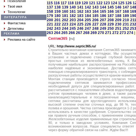
Психология
115
116
117
118
119
120
121
122
123
124
125
126
1
Твоё имя
137
138
139
140
141
142
143
144
145
146
147
14
158
159
160
161
162
163
164
165
166
167
168
16
Технологии
179
180
181
182
183
184
185
186
187
188
189
19
200
201
202
203
204
205
206
207
208
209
210
21
Фантастика
221
222
223
224
225
226
227
228
229
230
231
23
242
243
244
245
246
247
248
249
250
251
252
25
Детективы
263
264
265
266
267
268
269
270
271
272
273
274
]
Септик365
[
ru
]
Реклама на сайте
URL:
http://www.septic365.ru/
Строительно-монтажная компания Септик365 занимает
в Ваших частных домах и коттеджах. Мы осуществл
установке и подключению станций глубокой биологи
простых септиков из железобетонных колец. К В
получившие наибольшее распространение на Российс
наиболее надёжные и экономичные. Доставка септ
помощью специализированного транспорта, с соблюден
разгрузочные работы осуществляется краном-манипуля
Монтаж станции производится строго согласно техно
подключением септиков занимаются профессион
необходимый допуск для специализированных работ. 
рассчитываются с показателями объёмов водоотведения
учётом проживающих человек в доме, а также разл
канализации(стиральные и посудомоечные машины,
септики рассчитаны для круглогодичного использов
высокой степени очистки сточных вод, до 98 %, те
полива и орошения. Чистка септика производится 1-2 р
использовать в качестве удобрения. Строительство се
как правило ручным способом, с применением специа
Железобетонные изделия применяемые при строительс
90, и только в заводских условиях. Компания Сеп
возникновения вопросов. Наши специалисты ответят 
через форму обратной связи на сайте. Ждём Вас!!!