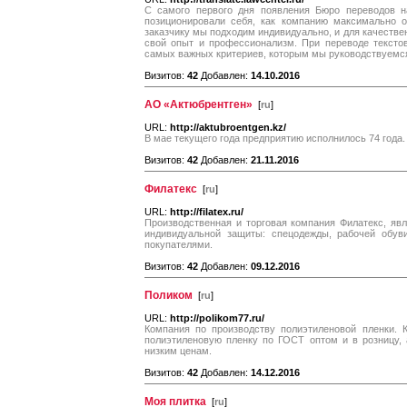
С самого первого дня появления Бюро переводов н
позиционировали себя, как компанию максимально о
заказчику мы подходим индивидуально, и для качестве
свой опыт и профессионализм. При переводе текстов
самых важных критериев, которым мы руководствуемс
Визитов:
42
Добавлен:
14.10.2016
АО «Актюбрентген»
[
ru
]
URL:
http://aktubroentgen.kz/
В мае текущего года предприятию исполнилось 74 года.
Визитов:
42
Добавлен:
21.11.2016
Филатекс
[
ru
]
URL:
http://filatex.ru/
Производственная и торговая компания Филатекс, яв
индивидуальной защиты: спецодежды, рабочей обув
покупателями.
Визитов:
42
Добавлен:
09.12.2016
Поликом
[
ru
]
URL:
http://polikom77.ru/
Компания по производству полиэтиленовой пленки. 
полиэтиленовую пленку по ГОСТ оптом и в розницу, 
низким ценам.
Визитов:
42
Добавлен:
14.12.2016
Моя плитка
[
ru
]