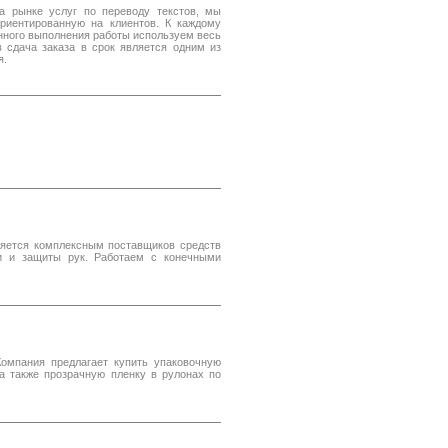
а рынке услуг по переводу текстов, мы
риентированную на клиентов. К каждому
нного выполнения работы используем весь
 сдача заказа в срок является одним из
я.
ляется комплексным поставщиков средств
и и защиты рук. Работаем с конечными
Компания предлагает купить упаковочную
а также прозрачную пленку в рулонах по