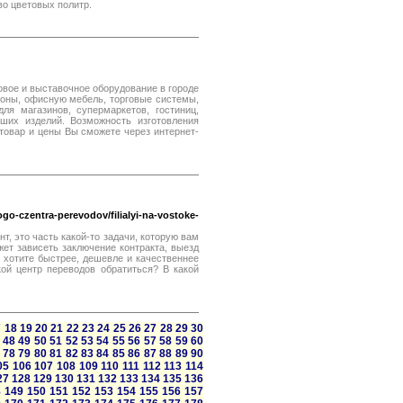
о цветовых политр.
овое и выставочное оборудование в городе
оны, офисную мебель, торговые системы,
ля магазинов, супермаркетов, гостиниц,
аших изделий. Возможность изготовления
 товар и цены Вы сможете через интернет-
go-czentra-perevodov/filialyi-na-vostoke-
т, это часть какой-то задачи, которую вам
ет зависеть заключение контракта, выезд
ы хотите быстрее, дешевле и качественнее
кой центр переводов обратиться? В какой
7
18
19
20
21
22
23
24
25
26
27
28
29
30
48
49
50
51
52
53
54
55
56
57
58
59
60
78
79
80
81
82
83
84
85
86
87
88
89
90
05
106
107
108
109
110
111
112
113
114
27
128
129
130
131
132
133
134
135
136
8
149
150
151
152
153
154
155
156
157