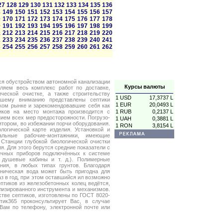
27
128
129
130
131
132
133
134
135
136
8
149
150
151
152
153
154
155
156
157
9
170
171
172
173
174
175
176
177
178
0
191
192
193
194
195
196
197
198
199
1
212
213
214
215
216
217
218
219
220
2
233
234
235
236
237
238
239
240
241
3
254
255
256
257
258
259
260
261
262
ся обустройством автономной канализации
Курсы валюты
яем весь комплекс работ по доставке,
ческой очистке, а также строительству
1 USD
17,3737 L
ашему вниманию представлены септики
1 EUR
20,0493 L
ком рынке и зарекомендовавшие себя как
иков на место монтажа производится с
1 RUB
0,2137 L
ием всех мер предосторожности. Погрузо-
1 UAH
0,3881 L
тором, во избежании порчи оборудования.
1 RON
3,8154 L
логической карте изделия. Установкой и
альные рабочие-монтажники, имеющие
Станции глубокой биологической очистки
. Для этого берутся средние показатели с
ичных приборов подключённых к системе
 душевые кабины и т. д.). Полимерные
ания, в любых типах грунтов. Благодаря
хническая вода может быть пригодна для
аз в год, при этом оставшийся ил возможно
птиков из железобетонных колец ведётся,
лизированного инструмента и механизмов.
тве септиков, изготовлены по ГОСТ 8020-
тик365 проконсультирует Вас, в случае
Вам по телефону, электронной почте или