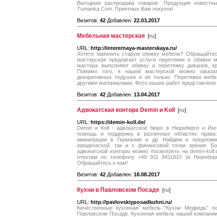
Выгодная распродажа товаров. Продукция известны
Tumanka.Com. Приятных Вам покупок!
Визитов:
42
Добавлен:
22.03.2017
Мебельная мастерская
[
ru
]
URL:
http://interernaya-masterskaya.ru/
Хотите заменить старую обивку мебели? Обращайтес
мастерская предлагает услуги перетяжки и обивки 
мастера выполняют обивку и перетяжку диванов, кр
Помимо того, в нашей мастерской можно заказат
декоративных подушек и не только. Перетяжка мебе
другими материалами. Фото наших работ представлено н
Визитов:
42
Добавлен:
13.04.2017
Адвокатская контора Demin и Koll
[
ru
]
URL:
https://demin-koll.de/
Demin и Koll - адвокатское бюро в Нюрнберге и Ин
помощь и поддержку в различных областях права: 
иммиграции в Германию и др. Найдем и предложи
юридической, так и с финансовой точки зрения. Б
адвокатской конторы можно посмотреть на demin-kol
ответим по телефону +49 911 9411810 (в Нюрнберг
Обращайтесь к нам!
Визитов:
42
Добавлен:
18.08.2017
Кухни в Павловском Посаде
[
ru
]
URL:
http://pavlovskiyposadkuhni.ru/
Качественные кухонная мебель "Кухни Медведь" 
Павловском Посаде. Кухонная мебель нашей компании