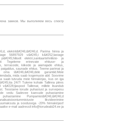
амена замков. Мы выполняем весь спектр
;d, elektrit&#246;&#246;d. Parima hinna ja
listage 56897929 v&#245;i k&#252;lastage
45;hiliselt elektri,sanitaartehniliste- ja
muti Tegeleme erinevate ehituse- ja
, terrasside, kiikede ja aiamajade ehitus,
de paigaldus, saunade ehitus. Teeme parimat ja
 oma t&#246;&#246;dele garantiid.Meie
;iendada, mida saab kogemuste abil. Soovime
ega saab tutvuda meie hinnakirjas, kus on iga
245;tta 24/7! Tuleme kohale Tallinna piires
&#228;ljaspool Tallinnat, millele lisandub
ndust. Teostame torude puhastust ja survepesu
aalide vedu Sadevee kaevude puhastamine
e puhastamine Pumpamist&#246;&#246;d
satsiooniummistuste likvideerimine
uumaksuta ja soodusega -20% hinnakirjast!
atke e-mail aadressil info@torudeabi24.ee ja
!