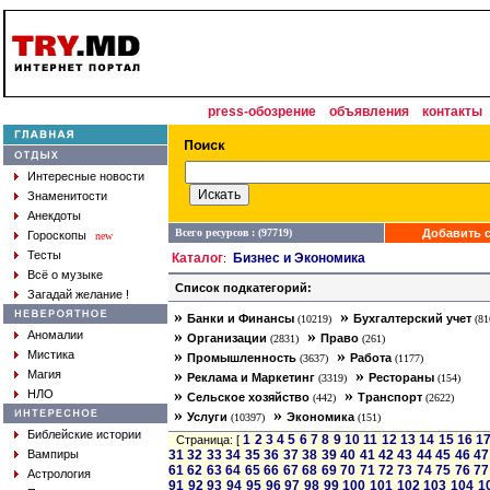
press-обозрение
объявления
контакты
Интересные новости
Знаменитости
Анекдоты
Всего ресурсов : (97719)
Добавить с
Гороскопы
new
Тесты
Каталог
Бизнес и Экономика
:
Всё о музыке
Список подкатегорий:
Загадай желание !
»
»
Банки и Финансы
Бухгалтерский учет
(10219)
(81
»
»
Аномалии
Организации
Право
(2831)
(261)
»
»
Мистика
Промышленность
Работа
(3637)
(1177)
»
»
Магия
Реклама и Маркетинг
Рестораны
(3319)
(154)
»
»
НЛО
Сельское хозяйство
Транспорт
(442)
(2622)
»
»
Услуги
Экономика
(10397)
(151)
Библейские истории
1
2
3
4
5
6
7
8
9
10
11
12
13
14
15
16
1
Страница: [
Вампиры
31
32
33
34
35
36
37
38
39
40
41
42
43
44
45
46
47
61
62
63
64
65
66
67
68
69
70
71
72
73
74
75
76
77
Астрология
91
92
93
94
95
96
97
98
99
100
101
102
103
104
1