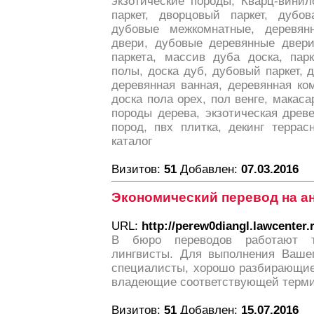
экзотические породы, Кварц-вини
паркет, дворцовый паркет, дубо
дубовые межкомнатные, деревян
двери, дубовые деревянные двери
паркета, массив дуба доска, пар
полы, доска дуб, дубовый паркет, 
деревянная ванная, деревянная ко
доска пола орех, пол венге, макасар
породы дерева, экзотическая древ
пород, пвх плитка, декинг террас
каталог
Визитов:
51
Добавлен:
07.03.2016
Экономический перевод на а
URL:
http://perew0diangl.lawcenter.
В бюро переводов работают т
лингвисты. Для выполнения Вашег
специалисты, хорошо разбирающие
владеющие соответствующей терми
Визитов:
51
Добавлен:
15.07.2016