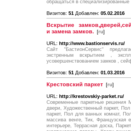
обращаться в специализированные 
Визитов:
51
Добавлен:
05.02.2016
Вскрытие замков,дверей,сей
и замена замков.
[
ru
]
URL:
http://www.bastionservis.ru/
Сайт "БастионСервис" предлаг
экстренным вскрытием , эксп
усовершенствованием замков , сейф
Визитов:
51
Добавлен:
01.03.2016
Крестовский паркет
[
ru
]
URL:
http://krestovskiy-parket.ru/
Современные паркетные решения М
двери, Художественный паркет, По
паркет, Пол для ванных комнат, По
массива венге, Тик, Французская 
интерьере, Террасная доска, Парке