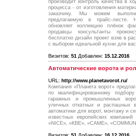
производит контроль качества в хо
процесса - от изготовления матери
заказчику. Мы можем выполн
предлагаемую в прайс-листе. 
обновляет коллекцию плёнок ф
продавцы консультанты прокон
бесплатно дизайн проект взяв в ра
с выбором идеальной кухни для вас
Визитов:
51
Добавлен:
15.12.2016
Автоматические ворота и ро
URL:
http://www.planetavorot.ru/
Компания «Планета ворот» предлаг
по квалифицированному подбору
гаражных и промышленных воро
уличных откатных и распашных во
автоматики для ворот, монтажу и 
известных европейских компани
«NICE», «КBЕ», «CAME», «COMMUN
Визитов:
51
Добавлен:
16.12.2016