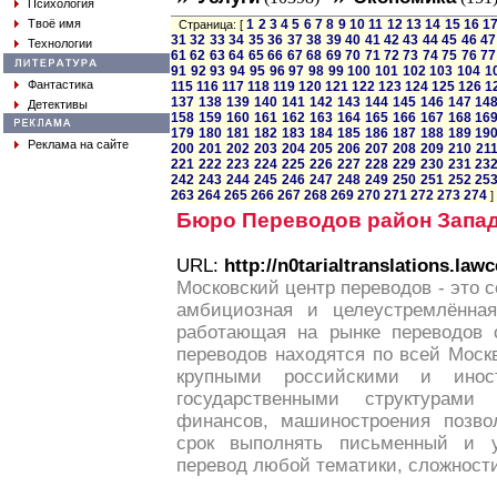
Психология
Твоё имя
1
2
3
4
5
6
7
8
9
10
11
12
13
14
15
16
1
Страница: [
31
32
33
34
35
36
37
38
39
40
41
42
43
44
45
46
47
Технологии
61
62
63
64
65
66
67
68
69
70
71
72
73
74
75
76
77
91
92
93
94
95
96
97
98
99
100
101
102
103
104
1
Фантастика
115
116
117
118
119
120
121
122
123
124
125
126
1
137
138
139
140
141
142
143
144
145
146
147
14
Детективы
158
159
160
161
162
163
164
165
166
167
168
16
179
180
181
182
183
184
185
186
187
188
189
19
Реклама на сайте
200
201
202
203
204
205
206
207
208
209
210
21
221
222
223
224
225
226
227
228
229
230
231
23
242
243
244
245
246
247
248
249
250
251
252
25
263
264
265
266
267
268
269
270
271
272
273
274
]
Бюро Переводов район Запад
URL:
http://n0tarialtranslations.lawc
Московский центр переводов - это с
амбициозная и целеустремлённая
работающая на рынке переводов 
переводов находятся по всей Моск
крупными российскими и инос
государственными структурами
финансов, машиностроения позво
срок выполнять письменный и 
перевод любой тематики, сложност