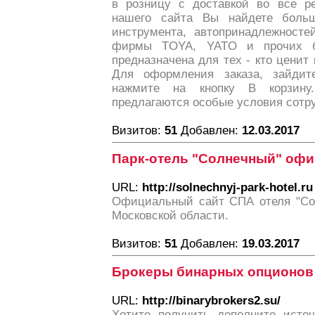
в розницу с доставкой во все ре
нашего сайта Вы найдете больш
инструмента, автопринадлежносте
фирмы TOYA, YATO и прочих б
предназначена для тех - кто ценит 
Для оформления заказа, зайдите
нажмите на кнопку В корзину
предлагаются особые условия сотр
Визитов:
51
Добавлен:
12.03.2017
Парк-отель "Солнечный" оф
URL:
http://solnechnyj-park-hotel.ru
Официальный сайт СПА отеля "Сол
Московской области.
Визитов:
51
Добавлен:
19.03.2017
Брокеры бинарных опционов
URL:
http://binarybrokers2.su/
Хотите получить дополните исто