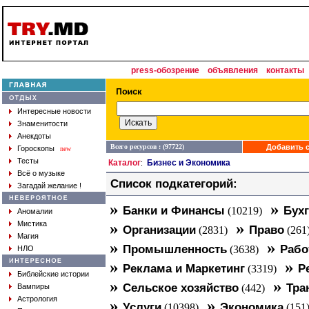
press-обозрение
объявления
контакты
Интересные новости
Знаменитости
Анекдоты
Всего ресурсов : (97722)
Добавить с
Гороскопы
new
Тесты
Каталог
Бизнес и Экономика
:
Всё о музыке
Список подкатегорий:
Загадай желание !
»
»
Банки и Финансы
Бухг
(10219)
Аномалии
»
»
Мистика
Организации
Право
(2831)
(261
Магия
»
»
Промышленность
Рабо
(3638)
НЛО
»
»
Реклама и Маркетинг
Р
(3319)
Библейские истории
»
»
Сельское хозяйство
Тра
Вампиры
(442)
Астрология
»
»
Услуги
Экономика
(10398)
(151