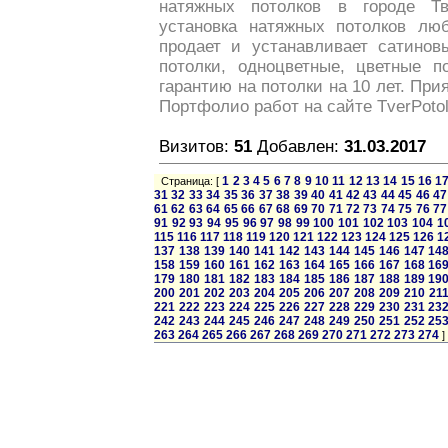
натяжных потолков в городе Т
установка натяжных потолков лю
продает и устанавливает сатино
потолки, одноцветные, цветные п
гарантию на потолки на 10 лет. При
Портфолио работ на сайте TverPotolk
Визитов:
51
Добавлен:
31.03.2017
1
2
3
4
5
6
7
8
9
10
11
12
13
14
15
16
1
Страница: [
31
32
33
34
35
36
37
38
39
40
41
42
43
44
45
46
47
61
62
63
64
65
66
67
68
69
70
71
72
73
74
75
76
77
91
92
93
94
95
96
97
98
99
100
101
102
103
104
1
115
116
117
118
119
120
121
122
123
124
125
126
1
137
138
139
140
141
142
143
144
145
146
147
14
158
159
160
161
162
163
164
165
166
167
168
16
179
180
181
182
183
184
185
186
187
188
189
19
200
201
202
203
204
205
206
207
208
209
210
21
221
222
223
224
225
226
227
228
229
230
231
23
242
243
244
245
246
247
248
249
250
251
252
25
263
264
265
266
267
268
269
270
271
272
273
274
]