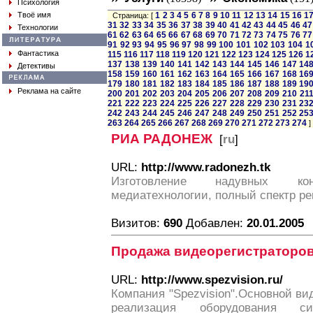
Психология
Твоё имя
1
2
3
4
5
6
7
8
9
10
11
12
13
14
15
16
1
Страница: [
31
32
33
34
35
36
37
38
39
40
41
42
43
44
45
46
47
Технологии
61
62
63
64
65
66
67
68
69
70
71
72
73
74
75
76
77
91
92
93
94
95
96
97
98
99
100
101
102
103
104
1
Фантастика
115
116
117
118
119
120
121
122
123
124
125
126
1
137
138
139
140
141
142
143
144
145
146
147
14
Детективы
158
159
160
161
162
163
164
165
166
167
168
16
179
180
181
182
183
184
185
186
187
188
189
19
Реклама на сайте
200
201
202
203
204
205
206
207
208
209
210
21
221
222
223
224
225
226
227
228
229
230
231
23
242
243
244
245
246
247
248
249
250
251
252
25
263
264
265
266
267
268
269
270
271
272
273
274
]
РИА РАДОНЕЖ
[
ru
]
URL:
http://www.radonezh.tk
Изготовление надувных конс
медиатехнологии, полный спектр р
Визитов:
690
Добавлен:
20.01.2005
Продажа видеорегистраторо
URL:
http://www.spezvision.ru/
Компания "Spezvision".Основной в
реализация оборудования си