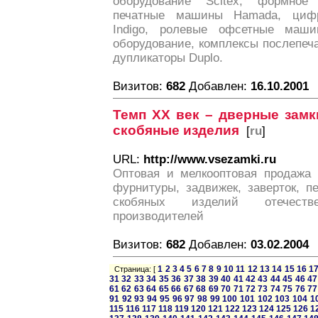
оборудование Scitex, формное
печатные машины Hamada, циф
Indigo, ролевые офсетные маш
оборудование, комплексы послепеч
дупликаторы Duplo.
Визитов:
682
Добавлен:
16.10.2001
Темп ХХ век – дверные замк
скобяные изделия
[
ru
]
URL:
http://www.vsezamki.ru
Оптовая и мелкооптовая продажа 
фурнитуры, задвижек, заверток, п
скобяных изделий отечест
производителей
Визитов:
682
Добавлен:
03.02.2004
1
2
3
4
5
6
7
8
9
10
11
12
13
14
15
16
1
Страница: [
31
32
33
34
35
36
37
38
39
40
41
42
43
44
45
46
47
61
62
63
64
65
66
67
68
69
70
71
72
73
74
75
76
77
91
92
93
94
95
96
97
98
99
100
101
102
103
104
1
115
116
117
118
119
120
121
122
123
124
125
126
1