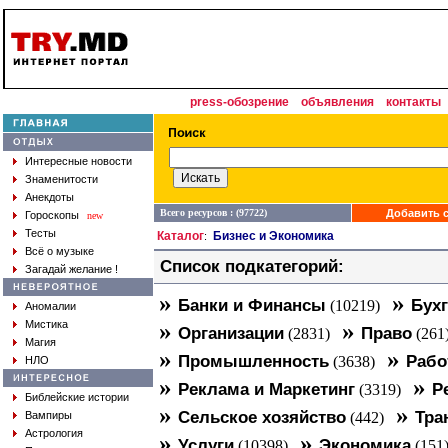
press-обозрение
объявления
контакты
Интересные новости
Знаменитости
Анекдоты
Всего ресурсов : (97722)
Добавить с
Гороскопы
new
Тесты
Каталог
Бизнес и Экономика
:
Всё о музыке
Список подкатегорий:
Загадай желание !
»
»
Банки и Финансы
Бухг
(10219)
Аномалии
»
»
Мистика
Организации
Право
(2831)
(261
Магия
»
»
Промышленность
Рабо
(3638)
НЛО
»
»
Реклама и Маркетинг
Р
(3319)
Библейские истории
»
»
Сельское хозяйство
Тра
Вампиры
(442)
Астрология
»
»
Услуги
Экономика
(10398)
(151