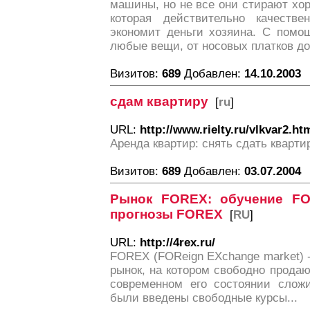
машины, но не все они стирают хор
которая действительно качеств
экономит деньги хозяина. С помо
любые вещи, от носовых платков до
Визитов:
689
Добавлен:
14.10.2003
сдам квартиру
[
ru
]
URL:
http://www.rielty.ru/vlkvar2.ht
Аренда квартир: снять сдать кварти
Визитов:
689
Добавлен:
03.07.2004
Рынок FOREX: обучение FO
прогнозы FOREX
[
RU
]
URL:
http://4rex.ru/
FOREX (FOReign EХchange market)
рынок, на котором свободно продаю
современном его состоянии сложи
были введены свободные курсы...