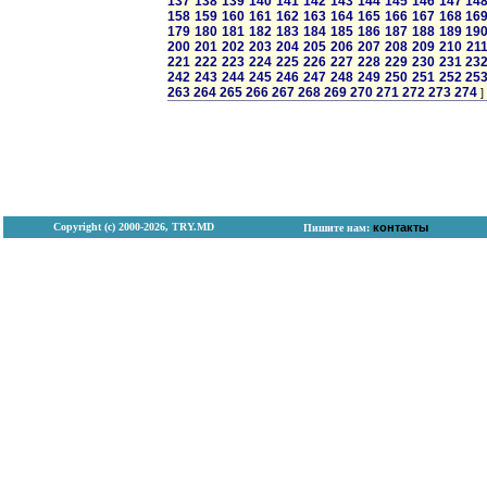
137
138
139
140
141
142
143
144
145
146
147
14
158
159
160
161
162
163
164
165
166
167
168
16
179
180
181
182
183
184
185
186
187
188
189
19
200
201
202
203
204
205
206
207
208
209
210
21
221
222
223
224
225
226
227
228
229
230
231
23
242
243
244
245
246
247
248
249
250
251
252
25
263
264
265
266
267
268
269
270
271
272
273
274
]
Copyright (с) 2000-2026, TRY.MD
контакты
Пишите нам: