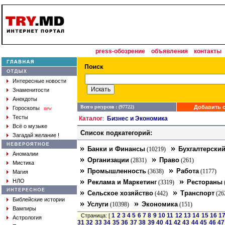
press-обозрение
объявления
контакты
Интересные новости
Знаменитости
Анекдоты
Всего ресурсов : (97722)
Добавить с
Гороскопы
new
Тесты
Каталог
Бизнес и Экономика
:
Всё о музыке
Список подкатегорий:
Загадай желание !
»
»
Банки и Финансы
Бухгалтерский
(10219)
Аномалии
»
»
Организации
Право
(2831)
(261)
Мистика
»
»
Промышленность
Работа
(3638)
(1177)
Магия
»
»
НЛО
Реклама и Маркетинг
Рестораны
(3319)
»
»
Сельское хозяйство
Транспорт
(442)
(26
Библейские истории
»
»
Услуги
Экономика
(10398)
(151)
Вампиры
1
2
3
4
5
6
7
8
9
10
11
12
13
14
15
16
1
Страница: [
Астрология
31
32
33
34
35
36
37
38
39
40
41
42
43
44
45
46
47