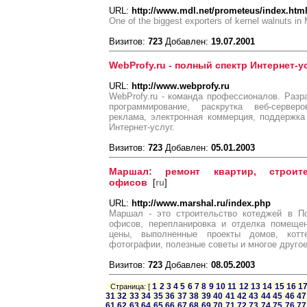
URL:
http://www.mdl.net/prometeus/index.htm
One of the biggest exporters of kernel walnuts in
Визитов:
723
Добавлен:
19.07.2001
WebProfy.ru - полный спектр Интернет-ус
URL:
http://www.webprofy.ru
WebProfy.ru - команда профессионалов. Разра
программирование, раскрутка веб-серверо
реклама, электронная коммерция, поддержка 
Интернет-услуг.
Визитов:
723
Добавлен:
05.01.2003
Маршал: ремонт квартир, строите
офисов
[
ru
]
URL:
http://www.marshal.ru/index.php
Маршал - это строительство котеджей в По
офисов, перепланировка и отделка помещен
цены, выполненные проекты домов, котт
фотографии, полезные советы и многое друго
Визитов:
723
Добавлен:
08.05.2003
1
2
3
4
5
6
7
8
9
10
11
12
13
14
15
16
1
Страница: [
31
32
33
34
35
36
37
38
39
40
41
42
43
44
45
46
47
61
62
63
64
65
66
67
68
69
70
71
72
73
74
75
76
77