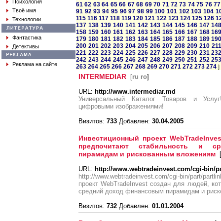
Психология
61
62
63
64
65
66
67
68
69
70
71
72
73
74
75
76
77
Твоё имя
91
92
93
94
95
96
97
98
99
100
101
102
103
104
1
115
116
117
118
119
120
121
122
123
124
125
126
1
Технологии
137
138
139
140
141
142
143
144
145
146
147
14
158
159
160
161
162
163
164
165
166
167
168
16
Фантастика
179
180
181
182
183
184
185
186
187
188
189
19
200
201
202
203
204
205
206
207
208
209
210
21
Детективы
221
222
223
224
225
226
227
228
229
230
231
23
242
243
244
245
246
247
248
249
250
251
252
25
Реклама на сайте
263
264
265
266
267
268
269
270
271
272
273
274
]
INTERMEDIAR
[
ru ro
]
URL:
http://www.intermediar.md
Универсальный Каталог Товаров и Услу
цифровыми изображениями!
Визитов:
733
Добавлен:
30.04.2005
Инвестиционный проект WebTradeInves
предпочитают стабильность и с
пирамидам и рискованным вложениям
URL:
http://www.webtradeinvest.com/cgi-bin/p
http://www.webtradeinvest.com/cgi-bin/part/
проект WebTradeInvest создан для людей, ко
средний доход финансовым пирамидам и рис
Визитов:
732
Добавлен:
01.01.2004