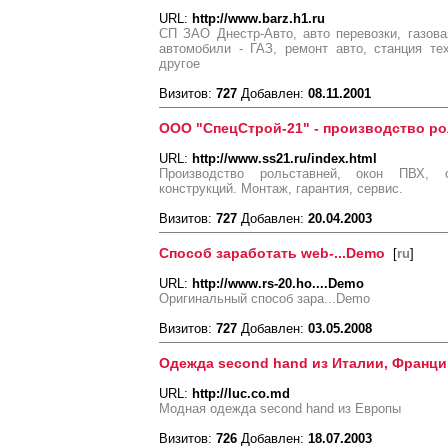
URL:
http://www.barz.h1.ru
СП ЗАО Днестр-Авто, авто перевозки, газовая
автомобили - ГАЗ, ремонт авто, станция те
другое
Визитов:
727
Добавлен:
08.11.2001
ООО "СпецСтрой-21" - производство р
URL:
http://www.ss21.ru/index.html
Производство рольставней, окон ПВХ, 
конструкций. Монтаж, гарантия, сервис.
Визитов:
727
Добавлен:
20.04.2003
Способ заработать web-...Demo
[
ru
]
URL:
http://www.rs-20.ho....Demo
Оригинальный способ зара...Demo
Визитов:
727
Добавлен:
03.05.2008
Одежда second hand из Италии, Франци
URL:
http://luc.co.md
Модная одежда second hand из Европы
Визитов:
726
Добавлен:
18.07.2003