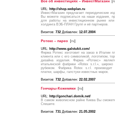
Все об инвестициях – ИнвестМагазин
[
r
URL:
http://shop.webplan.ru
ИнвестМагазин предлагает периодические из
Вы можете подписаться на наши издания, п
для работы на инвестиционном рынке или 
холдинга ВЭБ-ПЛАН Групп и её партнеров.
Визитов:
732
Добавлен:
12.07.2004
Ротекс – парео
[
ru
]
URL:
http://www.galstukit.com/
Фирма Ротекс изготовит на заказ в Италии п
клиента или с его символикой, логотипом, тор
дизайна изделия. Фирма «Ротекс» являе
итальянской фабрики «Rotex s.r.l.», широко
рубежом. Фабрика Rotex s.r.l. производит
платки, шарфы, галстуки известных марок.
Визитов:
732
Добавлен:
22.02.2007
Гончары-Кожемяки
[
ru
]
URL:
http://gonchari.domik.net/
В самом живописном райне Киева Вы сможете
Спешите.
Визитов:
731
Добавлен:
21.05.2002