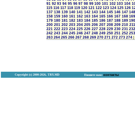
91
92
93
94
95
96
97
98
99
100
101
102
103
104
1
115
116
117
118
119
120
121
122
123
124
125
126
1
137
138
139
140
141
142
143
144
145
146
147
14
158
159
160
161
162
163
164
165
166
167
168
16
179
180
181
182
183
184
185
186
187
188
189
19
200
201
202
203
204
205
206
207
208
209
210
21
221
222
223
224
225
226
227
228
229
230
231
23
242
243
244
245
246
247
248
249
250
251
252
25
263
264
265
266
267
268
269
270
271
272
273
274
]
Copyright (с) 2000-2026, TRY.MD
контакты
Пишите нам: