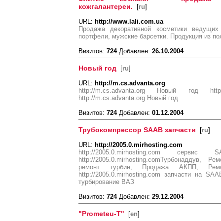
кожгалантереи.
[
ru
]
URL:
http://www.lali.com.ua
Продажа декоративной косметики ведущих
портфели, мужские барсетки. Продукция из по
Визитов:
724
Добавлен:
26.10.2004
Новый год
[
ru
]
URL:
http://m.cs.advanta.org
http://m.cs.advanta.org Новый год htt
http://m.cs.advanta.org Новый год
Визитов:
724
Добавлен:
01.12.2004
Трубокомпрессор SAAB запчасти
[
ru
]
URL:
http://2005.0.mirhosting.com
http://2005.0.mirhosting.com серви
http://2005.0.mirhosting.comТурбонаддув, 
ремонт турбин, Продажа АКПП, Рем
http://2005.0.mirhosting.com запчасти на S
турбирование ВАЗ
Визитов:
724
Добавлен:
29.12.2004
"Prometeu-T"
[
en
]