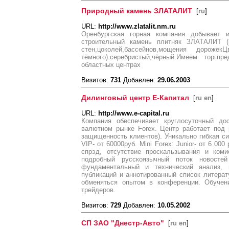
Природный камень ЗЛАТАЛИТ
[
ru
]
URL:
http://www.zlatalit.nm.ru
Оренбургская горная компания добывает 
строительный камень плитняк ЗЛАТАЛИТ (к
стен,цоколей,бассейнов,мощения дороже
тёмного).серебристый,чёрный.Имеем торгпр
областных центрах
Визитов:
731
Добавлен:
29.06.2003
Дилинговый центр Е-Капитал
[
ru en
]
URL:
http://www.e-capital.ru
Компания обеспечивает круглосуточный до
валютном рынке Forex. Центр работает под 
защищенность клиентов). Уникально гибкая сис
VIP- от 60000руб. Mini Forex: Junior- от 6 000 
спрэд, отсутствие проскальзывания и коми
подробный русскоязычный поток новосте
фундаментальный и технический анализ, 
публикаций и аннотированный список литерат
обменяться опытом в конференции. Обучени
трейдеров.
Визитов:
729
Добавлен:
10.05.2002
СП ЗАО "Днестр-Авто"
[
ru en
]