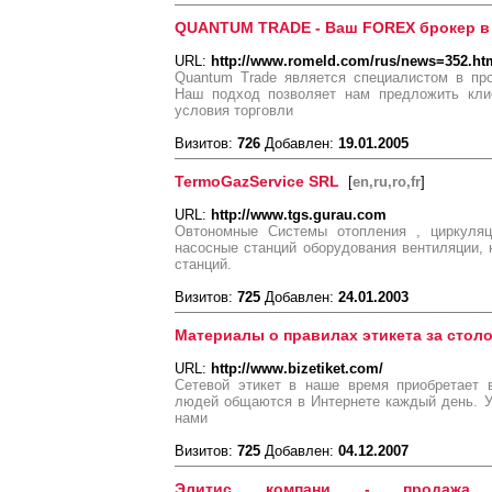
QUANTUM TRADE - Ваш FOREX брокер в
URL:
http://www.romeld.com/rus/news=352.ht
Quantum Trade является специалистом в пр
Наш подход позволяет нам предложить кли
условия торговли
Визитов:
726
Добавлен:
19.01.2005
TermoGazService SRL
[
en,ru,ro,fr
]
URL:
http://www.tgs.gurau.com
Овтономные Системы отопления , циркуляц
насосные станций оборудования вентиляции,
станций.
Визитов:
725
Добавлен:
24.01.2003
Материалы о правилах этикета за стол
URL:
http://www.bizetiket.com/
Сетевой этикет в наше время приобретает
людей общаются в Интернете каждый день. У
нами
Визитов:
725
Добавлен:
04.12.2007
Элитис компани - продажа де