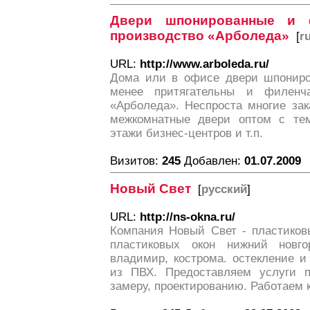
Двери шпонированные и 
производство «Арболеда»
[
r
URL:
http://www.arboleda.ru/
Дома или в офисе двери шпониро
менее притягательны и филенч
«Арболеда». Неспроста многие зак
межкомнатные двери оптом с тем
этажи бизнес-центров и т.п.
Визитов:
245
Добавлен:
01.07.2009
Новый Свет
[
русский
]
URL:
http://ns-okna.ru/
Компания Новый Свет - пластиков
пластиковых окон нижний новгор
владимир, кострома. остекление и
из ПВХ. Предоставляем услуги п
замеру, проектированию. Работаем к