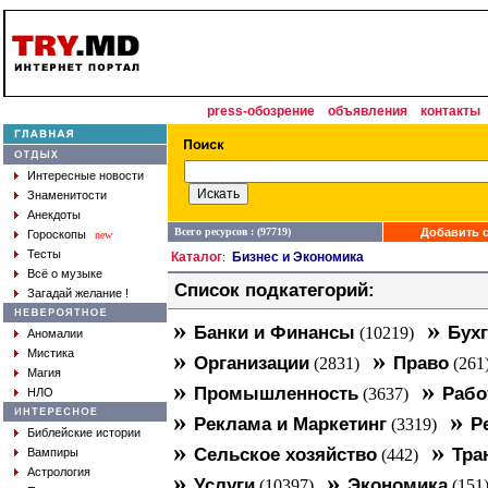
press-обозрение
объявления
контакты
Интересные новости
Знаменитости
Анекдоты
Всего ресурсов : (97719)
Добавить с
Гороскопы
new
Тесты
Каталог
Бизнес и Экономика
:
Всё о музыке
Список подкатегорий:
Загадай желание !
»
»
Банки и Финансы
Бухг
(10219)
Аномалии
»
»
Мистика
Организации
Право
(2831)
(261
Магия
»
»
Промышленность
Рабо
(3637)
НЛО
»
»
Реклама и Маркетинг
Р
(3319)
Библейские истории
»
»
Сельское хозяйство
Тра
Вампиры
(442)
Астрология
»
»
Услуги
Экономика
(10397)
(151