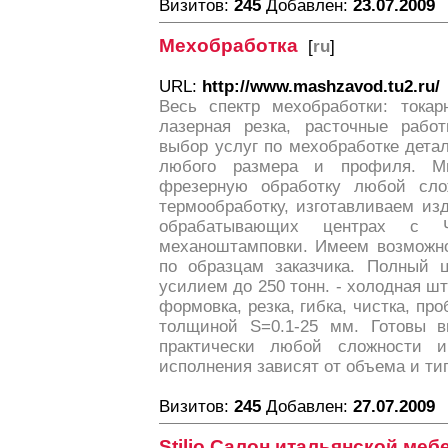
Визитов:
245
Добавлен:
23.07.2009
Мехобработка
[
ru
]
URL:
http://www.mashzavod.tu2.ru/
Весь спектр мехобработки: токар
лазерная резка, расточные рабо
выбор услуг по мехобработке детал
любого размера и профиля. Мы
фрезерную обработку любой слож
термообработку, изготавливаем из
обрабатывающих центрах с Ч
механоштамповки. Имеем возможно
по образцам заказчика. Полный ц
усилием до 250 тонн. - холодная шт
формовка, резка, гибка, чистка, пр
толщиной S=0.1-25 мм. Готовы в
практически любой сложности 
исполнения зависят от объема и тип
Визитов:
245
Добавлен:
27.07.2009
Stilio Салон итальянской меб