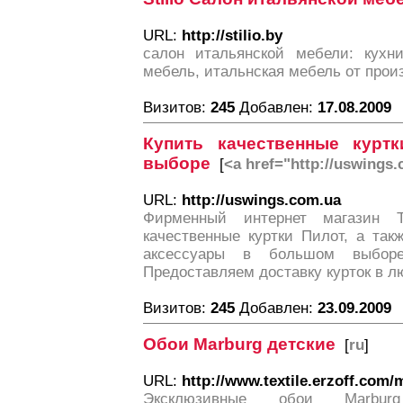
URL:
http://stilio.by
салон итальянской мебели: кухни
мебель, итальнская мебель от прои
Визитов:
245
Добавлен:
17.08.2009
Купить качественные курт
выборе
[
<a href="http://uswings
URL:
http://uswings.com.ua
Фирменный интернет магазин Т
качественные куртки Пилот, а та
аксессуары в большом выбор
Предоставляем доставку курток в л
Визитов:
245
Добавлен:
23.09.2009
Обои Marburg детские
[
ru
]
URL:
http://www.textile.erzoff.com
Эксклюзивные обои Marburg