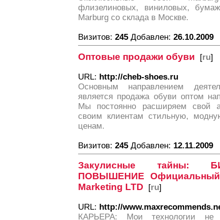
флизелиновых, виниловых, бумаж
Marburg со склада в Москве.
Визитов:
245
Добавлен:
26.10.2009
Оптовые продажи обуви
[
ru
]
URL:
http://cheb-shoes.ru
Основным направлением деяте
является продажа обуви оптом на
Мы постоянно расширяем свой а
своим клиентам стильную, модну
ценам.
Визитов:
245
Добавлен:
12.11.2009
Закулисные тайны: Б
ПОВЫШЕНИЕ Официальный 
Marketing LTD
[
ru
]
URL:
http://www.maxrecommends.n
КАРЬЕРА: Мои технологии не 