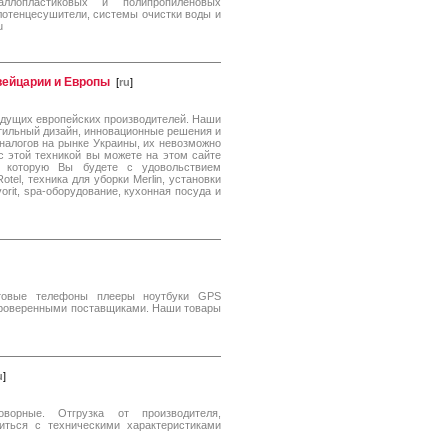
ллопластиковых и полипропиленовых
лотенцесушители, системы очистки воды и
u
вейцарии и Европы
[
ru
]
ведущих европейских производителей. Наши
 стильный дизайн, инновационные решения и
налогов на рынке Украины, их невозможно
с этой техникой вы можете на этом сайте
, которую Вы будете с удовольствием
tel, техника для уборки Merlin, установки
orit, spa-оборудование, кухонная посуда и
товые телефоны плееры ноутбуки GPS
 проверенными поставщиками. Наши товары
u
]
ворные. Отгрузка от производителя,
иться с техническими характеристиками