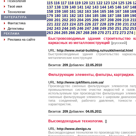
Психология
115
116
117
118
119
120
121
122
123
124
125
126
1
Твоё имя
137
138
139
140
141
142
143
144
145
146
147
14
158
159
160
161
162
163
164
165
166
167
168
16
Технологии
179
180
181
182
183
184
185
186
187
188
189
19
200
201
202
203
204
205
206
207
208
209
210
21
Фантастика
221
222
223
224
225
226
227
228
229
230
231
23
242
243
244
245
246
247
248
249
250
251
252
25
Детективы
263
264
265
266
267
268
269
270
271
272
273
274
]
Быстровозводимые здания строительство к
Реклама на сайте
каркасных из металлокнструкций
[
русский
]
URL:
http://www.metal-building.ru/ruukki/vental.html
Быстровозводимые здания строительство каркас
металлические конструкции
Визитов:
209
Добавлен:
22.05.2010
Фильтрующие элементы, фильтры, картриджи.
URL:
http://www.tpkfilters.com.ua/
Производство сменных фильтрующих элементов патро
промышленных систем очистки жидкостей и газов.
используемым при производстве фильтрующих элемен
сменные фильтрующие элементы с широким диапазоном
типа соединений, рабочего давления, тонкости 
характеристик.
Визитов:
209
Добавлен:
04.05.2011
Высокодоходные технологии.
[
]
URL:
http://www.denigo.ru
Высокодоходные технологии по производству самосветя