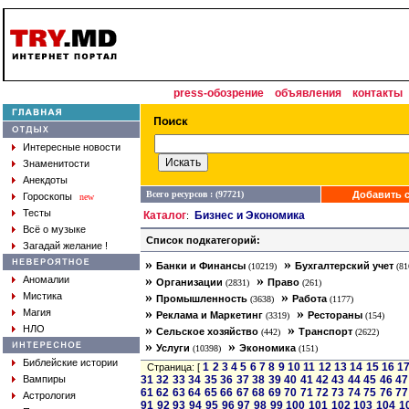
press-обозрение
объявления
контакты
Интересные новости
Знаменитости
Анекдоты
Всего ресурсов : (97721)
Добавить с
Гороскопы
new
Тесты
Каталог
Бизнес и Экономика
:
Всё о музыке
Список подкатегорий:
Загадай желание !
»
»
Банки и Финансы
Бухгалтерский учет
(10219)
(81
»
»
Аномалии
Организации
Право
(2831)
(261)
»
»
Мистика
Промышленность
Работа
(3638)
(1177)
»
»
Магия
Реклама и Маркетинг
Рестораны
(3319)
(154)
»
»
НЛО
Сельское хозяйство
Транспорт
(442)
(2622)
»
»
Услуги
Экономика
(10398)
(151)
Библейские истории
1
2
3
4
5
6
7
8
9
10
11
12
13
14
15
16
1
Страница: [
Вампиры
31
32
33
34
35
36
37
38
39
40
41
42
43
44
45
46
47
61
62
63
64
65
66
67
68
69
70
71
72
73
74
75
76
77
Астрология
91
92
93
94
95
96
97
98
99
100
101
102
103
104
1