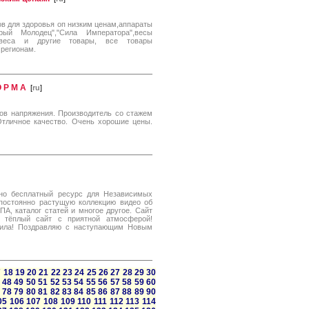
в для здоровья оп низким ценам,аппараты
й Молодец","Сила Императора",весы
 веса и другие товары, все товары
регионам.
 Р М А
[
ru
]
ов напряжения. Производитель со стажем
Отличное качество. Очень хорошие цены.
тно бесплатный ресурс для Независимых
постоянно растущую коллекцию видео об
А, каталог статей и многое другое. Сайт
о тёплый сайт с приятной атмосферой!
сила! Поздравляю с наступающим Новым
7
18
19
20
21
22
23
24
25
26
27
28
29
30
48
49
50
51
52
53
54
55
56
57
58
59
60
78
79
80
81
82
83
84
85
86
87
88
89
90
05
106
107
108
109
110
111
112
113
114