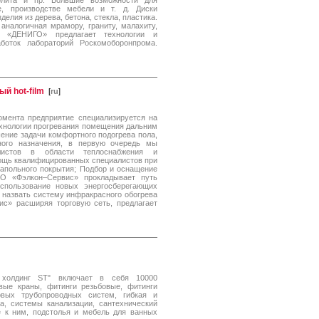
шолита и пр. Большие возможности для
е, производстве мебели и т. д. Диски
лия из дерева, бетона, стекла, пластика.
аналогичная мрамору, граниту, малахиту,
о «ДЕНИГО» предлагает технологии и
боток лабораторий Роскомоборонпрома.
й hot-film
[
ru
]
мента предприятие специализируется на
ехнологии прогревания помещения дальним
ение задачи комфортного подогрева пола,
ного назначения, в первую очередь мы
листов в области теплоснабжения и
мощь квалифицированных специалистов при
напольного покрытия; Подбор и оснащение
О «Фэлкон–Сервис» прокладывает путь
спользование новых энергосберегающих
 назвать систему инфракрасного обогрева
ис» расширяя торговую сеть, предлагает
 холдинг ST" включает в себя 10000
вые краны, фитинги резьбовые, фитинги
овых трубопроводных систем, гибкая и
а, системы канализации, сантехнический
 к ним, подстолья и мебель для ванных