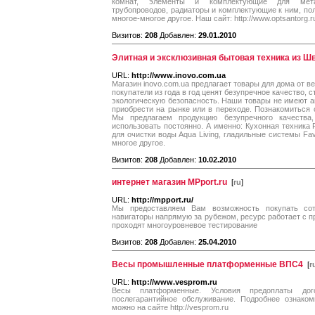
комнат, элементы и комплектующие для мета
трубопроводов, радиаторы и комплектующие к ним, по
многое-многое другое. Наш сайт: http://www.optsantorg.r
Визитов:
208
Добавлен:
29.01.2010
Элитная и эксклюзивная бытовая техника из Ш
URL:
http://www.inovo.com.ua
Магазин inovo.com.ua предлагает товары для дома от 
покупатели из года в год ценят безупречное качество,
экологическую безопасность. Наши товары не имеют а
приобрести на рынке или в переходе. Познакомиться 
Мы предлагаем продукцию безупречного качества
использовать постоянно. А именно: Кухонная техника Ro
для очистки воды Aqua Living, гладильные системы Fav
многое другое.
Визитов:
208
Добавлен:
10.02.2010
интернет магазин MPport.ru
[
ru
]
URL:
http://mpport.ru/
Мы предоставляем Вам возможность покупать со
навигаторы напрямую за рубежом, ресурс работает с
проходят многоуровневое тестирование
Визитов:
208
Добавлен:
25.04.2010
Весы промышленные платформенные ВПС4
[
r
URL:
http://www.vesprom.ru
Весы платформенные. Условия предоплаты дого
послегарантийное обслуживание. Подробнее ознаком
можно на сайте http://vesprom.ru