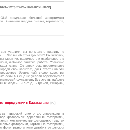
 href="http://www.luol.ru">Смазк
]
OKS предлагает большой ассортимент
й. В наличии твердая смазка, термопаста,
вас уволили, вы не можете платить по
.. . Что вы об этом думаете? Вы человек,
ны гарантии, надежность и стабильность в
изни, любимое занятие, работа. Уважение
 ваша жизнь! Остановитесь, пересмотрите
ороди свой капитал", даст ответы на эти
Просмотрев бесплатный видео курс, вы
даже если вы еще не успели обремениться
инансовый фундамент. Все это вы найдете
ных людей: Б.Гейтца, Б.Трейси, Р.Шармы,
фотопродукции в Казахстане
[
ru
]
агает широкий спектр фотопродукции в
бор фоторамок: деревянные фоторамки,
амки, металлические фоторамки, пластик
юшевые фоторамки, картонные фоторамки,
 фото, разнотипного дизайна от детских