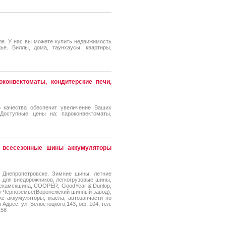
е. У нас вы можете купить недвижимость
е. Виллы, дома, таунхаусы, квартиры,
оконвектоматы, кондитерские печи,
 качества обеспечит увеличение Ваших
Доступные цены на: пароконвектоматы,
 всесезонные шины аккумуляторы
 Днепропетровске. Зимние шины, летние
для внедорожников, легкогрузовые шины,
екамскшина, COOPER, GoodYear & Dunlop,
мтел-Черноземье(Воронежский шинный завод),
е аккумуляторы, масла, автозапчасти по
 Адрес: ул. Белостоцкого,143, оф. 104, тел:
158