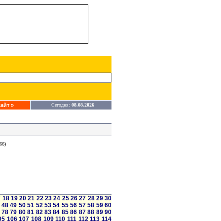
айт »
Сегодня:
08.08.2026
66)
7
18
19
20
21
22
23
24
25
26
27
28
29
30
48
49
50
51
52
53
54
55
56
57
58
59
60
78
79
80
81
82
83
84
85
86
87
88
89
90
05
106
107
108
109
110
111
112
113
114