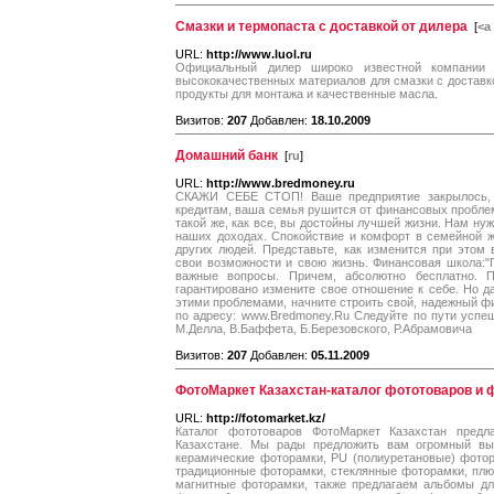
Смазки и термопаста с доставкой от дилера
[
<a
URL:
http://www.luol.ru
Официальный дилер широко известной компании 
высококачественных материалов для смазки с доставко
продукты для монтажа и качественные масла.
Визитов:
207
Добавлен:
18.10.2009
Домашний банк
[
ru
]
URL:
http://www.bredmoney.ru
СКАЖИ СЕБЕ СТОП! Ваше предприятие закрылось, 
кредитам, ваша семья рушится от финансовых проблем.
такой же, как все, вы достойны лучшей жизни. Нам нуж
наших доходах. Спокойствие и комфорт в семейной ж
других людей. Представьте, как изменится при этом
свои возможности и свою жизнь. Финансовая школа:"П
важные вопросы. Причем, абсолютно бесплатно. 
гарантировано измените свое отношение к себе. Но 
этими проблемами, начните строить свой, надежный ф
по адресу: www.Bredmoney.Ru Следуйте по пути успеш
М.Делла, В.Баффета, Б.Березовского, Р.Абрамовича
Визитов:
207
Добавлен:
05.11.2009
ФотоМаркет Казахстан-каталог фототоваров и 
URL:
http://fotomarket.kz/
Каталог фототоваров ФотоМаркет Казахстан предл
Казахстане. Мы рады предложить вам огромный вы
керамические фоторамки, PU (полиуретановые) фотор
традиционные фоторамки, стеклянные фоторамки, пл
магнитные фоторамки, также предлагаем альбомы для