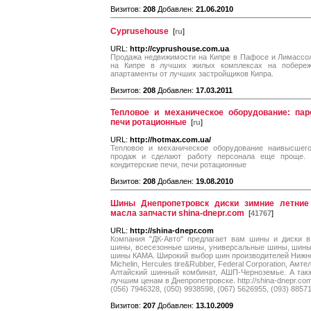
Визитов:
208
Добавлен:
21.06.2010
Cyprusehouse
[
ru
]
URL:
http://cyprushouse.com.ua
Продажа недвижимости на Кипре в Пафосе и Лимассол
на Кипре в лучших жилых комплексах на побережь
апартаменты от лучших застройщиков Кипра.
Визитов:
208
Добавлен:
17.03.2011
Тепловое и механическое оборудование: пар
печи ротационные
[
ru
]
URL:
http://hotmax.com.ua/
Тепловое и механическое оборудование наивысшего
продаж и сделают работу персонала еще проще. 
кондитерские печи, печи ротационные
Визитов:
208
Добавлен:
19.08.2010
Шины Днепропетровск диски зимние летние
масла запчасти shina-dnepr.com
[
41767
]
URL:
http://shina-dnepr.com
Компания "ДК-Авто" предлагает вам шины и диски в
шины, всесезонные шины, универсальные шины, шины 
шины КАМА. Широкий выбор шин производителей Нижн
Michelin, Hercules tire&Rubber, Federal Corporation, А
Алтайский шинный комбинат, АШП-Черноземье. А такж
лучшим ценам в Днепропетровске. http://shina-dnepr.com
(056) 7946328, (050) 9938598, (067) 5626955, (093) 8857
Визитов:
207
Добавлен:
13.10.2009