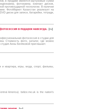
ов, в продаже имеются каучуковые сумки
видеокамер, фотокамер, компакт дисков,
вой противоударной технологии. В наличии
амм. ФотоМаркет Казахстан реализует на
VD диски для записи, батарейки, тетради,
фотосессия в подарок навсегда.
[
ru
]
рофессиональная фотосессия в студии для
ка. Стоимость фото, каталог, где можно
 студия Анны Беляковой приглашает.
 и квартира, игры, мода, спорт, фильмы,
tral America). belize.me.uk is the nation's
зким ценам.
[
ru
]