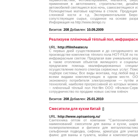
Керамопластики, Фотоматирования, Малахита, Би
применения в автотюнинге, строительстве, дизайн
автомобилей светящиеся всю ночь, самосветящиеся изде
Полноцветные матовые картины в стекле. Продукция 
слоновой кости и т.д. Экспериментальное Бюр
сопутствующее сырье, созданное на основе разра
Информация на http://www.denigo.ru
Визитов:
208
Добавлен:
10.09.2009
Реализуем плёночный тёплый пол, инфракрасны
URL:
http://filmheater.ru
С первых дней существования и до сегодняшнего мо
производстве комплектов тёплого пола HOT-FILM по т
инфракрасным светом. Предлагая вам уникальное реш
а также отопления объектов жилищного и социаль
предлагаем помощь квалифицированных специа
осуществление полного спектра сервисных услуг: По
подборе системы; Все виды монтажа, под любой вид 
всеми видами комплектующих в одном месте. ОО
экономного потребителя электроэнергии — путём и
технологий, наиболее прогрессивной из которых можно
– плёночный тёплый пол Hot-film ООО «Фэлкон-Серв
сотрудничество по продаже новых систем плёноч
Визитов:
208
Добавлен:
25.01.2010
Смесители для кухни Китай
[
]
URL:
http://www.optsantorg.ru/
Сантехника оптом от компании "Сантехнический
наименований: смесители для ванны и кухни, шаро
полипропиленовые и фитинги для металлопластик
сильфонная подводка, сифоны, арматура для унитаз
фаянс для ванны и туалета, мойки и комплектующие