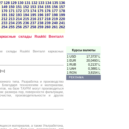
27
128
129
130
131
132
133
134
135
136
8
149
150
151
152
153
154
155
156
157
9
170
171
172
173
174
175
176
177
178
0
191
192
193
194
195
196
197
198
199
1
212
213
214
215
216
217
218
219
220
2
233
234
235
236
237
238
239
240
241
3
254
255
256
257
258
259
260
261
262
аркасные склады Ruukki Венталл
Курсы валюты
ные склады Ruukki Венталл каркасных
1 USD
17,3737 L
1 EUR
20,0493 L
1 RUB
0,2137 L
1 UAH
0,3881 L
[
ru
]
1 RON
3,8154 L
нного типа. Разработка и производство
 Благодаря технологиям и материалам,
тов, на базе ТАУРИ могут производиться
: размера пор, поверхности фильтрации,
очистки, производительности и других
щихся материалов, а также Ультрабетона,