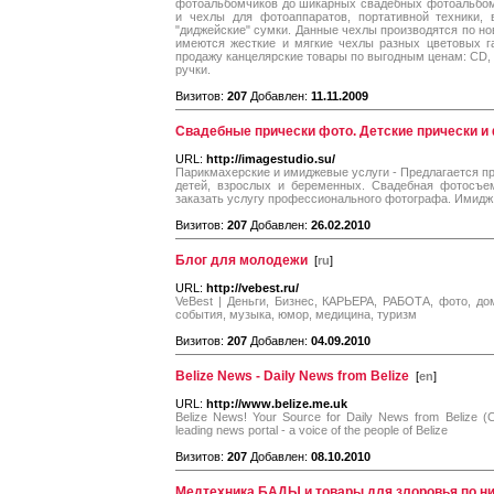
фотоальбомчиков до шикарных свадебных фотоальбом
и чехлы для фотоаппаратов, портативной техники, 
"диджейские" сумки. Данные чехлы производятся по но
имеются жесткие и мягкие чехлы разных цветовых г
продажу канцелярские товары по выгодным ценам: CD, D
ручки.
Визитов:
207
Добавлен:
11.11.2009
Свадебные прически фото. Детские прически и 
URL:
http://imagestudio.su/
Парикмахерские и имиджевые услуги - Предлагается п
детей, взрослых и беременных. Свадебная фотосъем
заказать услугу профессионального фотографа. Имидж
Визитов:
207
Добавлен:
26.02.2010
Блог для молодежи
[
ru
]
URL:
http://vebest.ru/
VeBest | Деньги, Бизнес, КАРЬЕРА, РАБОТА, фото, дом
события, музыка, юмор, медицина, туризм
Визитов:
207
Добавлен:
04.09.2010
Belize News - Daily News from Belize
[
en
]
URL:
http://www.belize.me.uk
Belize News! Your Source for Daily News from Belize (Cen
leading news portal - a voice of the people of Belize
Визитов:
207
Добавлен:
08.10.2010
Медтехника,БАДЫ и товары для злоровья по ни