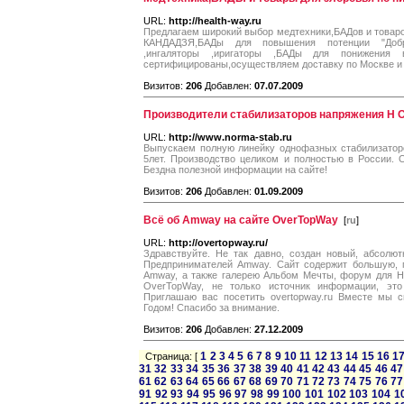
URL:
http://health-way.ru
Предлагаем широкий выбор медтехники,БАДов и товаро
КАНДАДЗЯ,БАДы для повышения потенции "Добры
,ингаляторы ,иригаторы ,БАДы для понижения
сертифицированы,осуществляем доставку по Москве и 
Визитов:
206
Добавлен:
07.07.2009
Производители стабилизаторов напряжения Н О
URL:
http://www.norma-stab.ru
Выпускаем полную линейку однофазных стабилизатор
5лет. Производство целиком и полностью в России. 
Бездна полезной информации на сайте!
Визитов:
206
Добавлен:
01.09.2009
Всё об Amway на сайте OverTopWay
[
ru
]
URL:
http://overtopway.ru/
Здравствуйте. Не так давно, создан новый, абсолю
Предпринимателей Amway. Сайт содержит большую, 
Amway, а также галерею Альбом Мечты, форум для НП
OverTopWay, не только источник информации, эт
Приглашаю вас посетить overtopway.ru Вместе мы 
Годом! Спасибо за внимание.
Визитов:
206
Добавлен:
27.12.2009
1
2
3
4
5
6
7
8
9
10
11
12
13
14
15
16
1
Страница: [
31
32
33
34
35
36
37
38
39
40
41
42
43
44
45
46
47
61
62
63
64
65
66
67
68
69
70
71
72
73
74
75
76
77
91
92
93
94
95
96
97
98
99
100
101
102
103
104
1