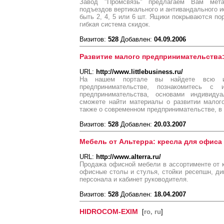
Завод "Промсвязь" предлагаем Вам мет
подъездов вертикального и антивандального и
быть 2, 4, 5 или 6 шт. Ящики покрываются по
гибкая система скидок.
Визитов:
528
Добавлен:
04.09.2006
Развитие малого предпринимательства:
URL:
http://www.littlebusiness.ru/
На нашем портале вы найдете всю и
предпринимательстве, познакомитесь с 
предпринимательства, основами индивидуа
сможете найти материалы о развитии малого
также о современном предпринимательстве, в 
Визитов:
528
Добавлен:
20.03.2007
Мебель от Альтерра: кресла для офиса
URL:
http://www.alterra.ru/
Продажа офисной мебели в ассортименте от 
офисные столы и стулья, стойки ресепшн, д
персонала и кабинет руководителя.
Визитов:
528
Добавлен:
18.04.2007
HIDROCOM-EXIM
[
ro, ru
]