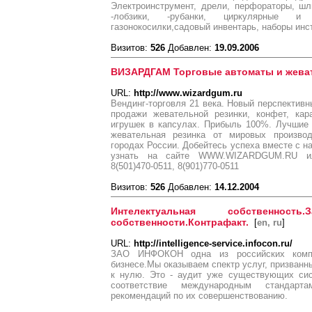
Электроинструмент, дрели, перфораторы, шл
-лобзики, -рубанки, циркулярные и
газонокосилки,садовый инвентарь, наборы инс
Визитов:
526
Добавлен:
19.09.2006
ВИЗАРДГАМ Торговые автоматы и жеват
URL:
http://www.wizardgum.ru
Вендинг-торговля 21 века. Новый перспективн
продажи жевательной резинки, конфет, кар
игрушек в капсулах. Прибыль 100%. Лучшие 
жевательная резинка от мировых произво
городах России. Добейтесь успеха вместе с
узнать на сайте WWW.WIZARDGUM.RU или
8(501)470-0511, 8(901)770-0511
Визитов:
526
Добавлен:
14.12.2004
Интелектуальная собственность.
собственности.Контрафакт.
[
en, ru
]
URL:
http://intelligence-service.infocon.ru/
ЗАО ИНФОКОН одна из российских комп
бизнесе.Мы оказываем спектр услуг, призванн
к нулю. Это - аудит уже существующих сис
соответствие международным стандарт
рекомендаций по их совершенствованию.