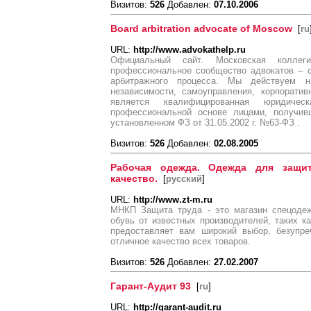
Визитов:
526
Добавлен:
07.10.2006
Board arbitration advocate of Moscow
[
ru
URL:
http://www.advokathelp.ru
Официальный сайт. Московская коллег
профессиональное сообщество адвокатов – с
арбитражного процесса. Мы действуем н
независимости, самоуправления, корпоратив
является квалифицированная юридиче
профессиональной основе лицами, получив
установленном ФЗ от 31.05.2002 г. №63-ФЗ .
Визитов:
526
Добавлен:
02.08.2005
Рабочая одежда. Одежда для защи
качество.
[
русский
]
URL:
http://www.zt-m.ru
МНКП Защита труда - это магазин спецоде
обувь от известных производителей, таких ка
предоставляет вам широкий выбор, безупр
отличное качество всех товаров.
Визитов:
526
Добавлен:
27.02.2007
Гарант-Аудит 93
[
ru
]
URL:
http://garant-audit.ru