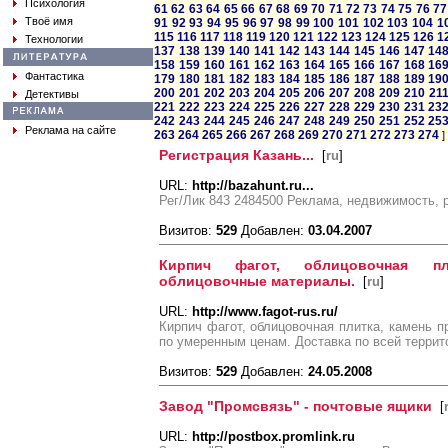
Психология
61
62
63
64
65
66
67
68
69
70
71
72
73
74
75
76
77
Твоё имя
91
92
93
94
95
96
97
98
99
100
101
102
103
104
1
115
116
117
118
119
120
121
122
123
124
125
126
1
Технологии
137
138
139
140
141
142
143
144
145
146
147
14
158
159
160
161
162
163
164
165
166
167
168
16
Фантастика
179
180
181
182
183
184
185
186
187
188
189
19
200
201
202
203
204
205
206
207
208
209
210
21
Детективы
221
222
223
224
225
226
227
228
229
230
231
23
242
243
244
245
246
247
248
249
250
251
252
25
Реклама на сайте
263
264
265
266
267
268
269
270
271
272
273
274
]
Регистрация Казань...
[
ru
]
URL:
http://bazahunt.ru...
Рег/Лик 843 2484500 Реклама, недвижимость, 
Визитов:
529
Добавлен:
03.04.2007
Кирпич фагот, облицовочная пл
облицовочные материалы.
[
ru
]
URL:
http://www.fagot-rus.ru/
Кирпич фагот, облицовочная плитка, камень 
по умеренным ценам. Доставка по всей террит
Визитов:
529
Добавлен:
24.05.2008
Завод "Промсвязь" - почтовые ящики
[
URL:
http://postbox.promlink.ru