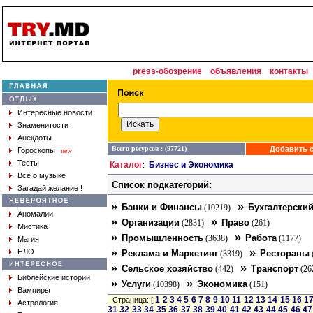
press-обозрение
объявления
контакты
Интересные новости
Знаменитости
Анекдоты
Всего ресурсов : (97721)
Добавить с
Гороскопы
new
Тесты
Каталог
Бизнес и Экономика
:
Всё о музыке
Список подкатегорий:
Загадай желание !
»
»
Банки и Финансы
Бухгалтерский
(10219)
Аномалии
»
»
Организации
Право
(2831)
(261)
Мистика
»
»
Промышленность
Работа
(3638)
(1177)
Магия
»
»
НЛО
Реклама и Маркетинг
Рестораны
(3319)
»
»
Сельское хозяйство
Транспорт
(442)
(26
Библейские истории
»
»
Услуги
Экономика
(10398)
(151)
Вампиры
1
2
3
4
5
6
7
8
9
10
11
12
13
14
15
16
1
Страница: [
Астрология
31
32
33
34
35
36
37
38
39
40
41
42
43
44
45
46
47