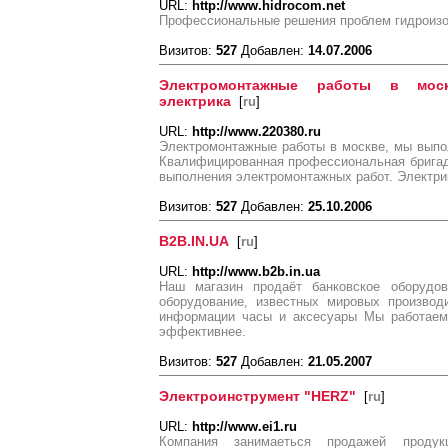
URL:
http://www.hidrocom.net
Профессиональные решения проблем гидроиз
Визитов:
527
Добавлен:
14.07.2006
Электромонтажные работы в моск
электрика
[
ru
]
URL:
http://www.220380.ru
Электромонтажные работы в москве, мы выпо
Квалифицированная профессиональная бригад
выполнения электромонтажных работ. Электри
Визитов:
527
Добавлен:
25.10.2006
B2B.IN.UA
[
ru
]
URL:
http://www.b2b.in.ua
Наш магазин продаёт банковское оборудов
оборудование, известных мировых производ
информации часы и аксесуары Мы работаем
эффективнее.
Визитов:
527
Добавлен:
21.05.2007
Электроинструмент "HERZ"
[
ru
]
URL:
http://www.ei1.ru
Компания занимаеться продажей проду