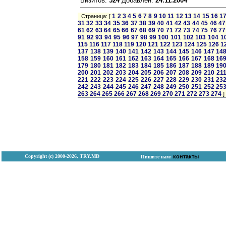
Визитов:
524
Добавлен:
24.11.2004
1
2
3
4
5
6
7
8
9
10
11
12
13
14
15
16
1
Страница: [
31
32
33
34
35
36
37
38
39
40
41
42
43
44
45
46
47
61
62
63
64
65
66
67
68
69
70
71
72
73
74
75
76
77
91
92
93
94
95
96
97
98
99
100
101
102
103
104
1
115
116
117
118
119
120
121
122
123
124
125
126
1
137
138
139
140
141
142
143
144
145
146
147
14
158
159
160
161
162
163
164
165
166
167
168
16
179
180
181
182
183
184
185
186
187
188
189
19
200
201
202
203
204
205
206
207
208
209
210
21
221
222
223
224
225
226
227
228
229
230
231
23
242
243
244
245
246
247
248
249
250
251
252
25
263
264
265
266
267
268
269
270
271
272
273
274
]
Copyright (с) 2000-2026, TRY.MD
контакты
Пишите нам: