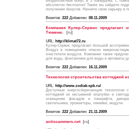
Бездепозитный бонус в 3 покеррума. С помо
абсолютно бесплатно! Также вы найдете подр
получению бонусов. Начните свою карьеру в п
Визитов:
222
Добавлен:
08.11.2009
Компания Кулер-Сервис предлагает о
Тюмени.
[
ru
]
URL:
http://klimat72.ru
Кулер-Сервис предлагает большой ассотриме
Воздух в помещениях опасен микрочастицам
очистители воздуха. Компания также предла
для воды, фонтанчики для воды и автоматы дл
Визитов:
222
Добавлен:
16.11.2009
Технология строительства коттеджей и
URL:
http://www.zodiak-spb.ru/
Доступные энергосберегающие технологии с
коттеджей из несъемной опалубки и светод
освещение фасадов и ланшафта, декорат
светильники, прожекторы, линейки, модули.
Визитов:
222
Добавлен:
21.11.2009
antiscammers.net
[
ru
]