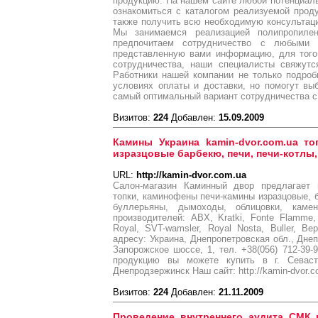
продукцию. На нашем сайте любой потенциал
ознакомиться с каталогом реализуемой прод
также получить всю необходимую консультац
Мы занимаемся реализацией полипропиле
предпочитаем сотрудничество с любыми 
представленную вами информацию, для того,
сотрудничества, наши специалисты свяжут
Работники нашей компании не только подро
условиях оплаты и доставки, но помогут в
самый оптимальный вариант сотрудничества с
Визитов:
224
Добавлен:
15.09.2009
Камины Украина kamin-dvor.com.ua т
изразцовые барбекю, печи, печи-котлы,
URL:
http://kamin-dvor.com.ua
Салон-магазин Каминный двор предлагает 
топки, каминофены печи-камины изразцовые, б
буллерьяны, дымоходы, облицовки, каме
производителей: ABX, Kratki, Fonte Flamme, 
Royal, SVT-wamsler, Royal Nosta, Buller, В
адресу: Украина, Днепропетровская обл., Днеп
Запорожское шоссе, 1, тел. +38(056) 712-39-9
продукцию вы можете купить в г. Севастоп
Днепродзержинск Наш сайт: http://kamin-dvor.c
Визитов:
224
Добавлен:
21.11.2009
Проведение внутреннего аудита СМК 