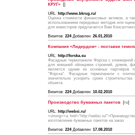
КРУГ»
[
]
URL:
http://www.bkrug.ru/
Оценка стоимости финансовых активов, а та
использованием передовых методик или оцен
для инвесторов предлагается Вам Консалтинг
Визитов:
224
Добавлен:
26.01.2010
Компания «Лидердом» - поставки темо
URL:
http://forska.su
Фасадные термопанели Форска с клинкерной 
для внешней облицовки строений, домов, ф
является одним из основных партнёров 
"Форска". Фасадные термопанели с плитк
значительно ускорить сроки строительства
объекта.
Визитов:
224
Добавлен:
10.02.2010
Производство бумажных пакетов
[
ru
]
URL:
http://websi.ru/
<strong><a href="http://websi.ru/">Производс
изготовление бумажных пакетов на заказ
Визитов:
224
Добавлен:
17.08.2010