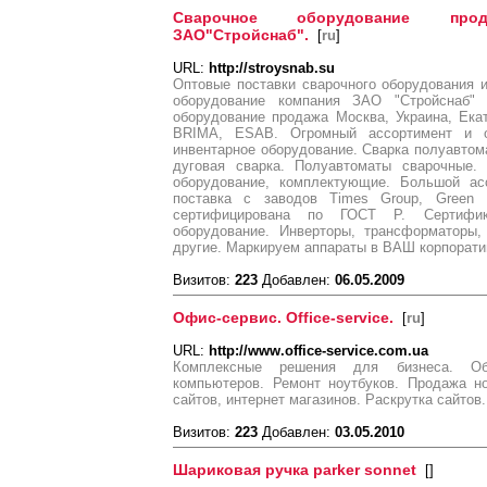
Сварочное оборудование про
ЗАО"Стройснаб".
[
ru
]
URL:
http://stroysnab.su
Оптовые поставки сварочного оборудования
оборудование компания ЗАО "Стройснаб"
оборудование продажа Москва, Украина, Ека
BRIMA, ESAB. Огромный ассортимент и о
инвентарное оборудование. Сварка полуавтом
дуговая сварка. Полуавтоматы сварочные.
оборудование, комплектующие. Большой ас
поставка с заводов Times Group, Green Bi
сертифицирована по ГОСТ Р. Сертифик
оборудование. Инверторы, трансформаторы,
другие. Маркируем аппараты в ВАШ корпоратив
Визитов:
223
Добавлен:
06.05.2009
Офис-сервис. Office-service.
[
ru
]
URL:
http://www.office-service.com.ua
Комплексные решения для бизнеса. Обс
компьютеров. Ремонт ноутбуков. Продажа н
сайтов, интернет магазинов. Раскрутка сайтов
Визитов:
223
Добавлен:
03.05.2010
Шариковая ручка parker sonnet
[
]