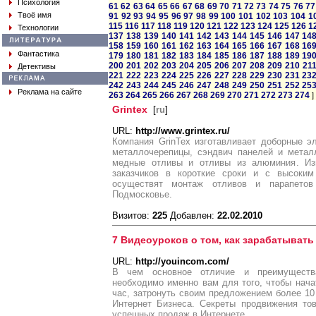
Психология
61
62
63
64
65
66
67
68
69
70
71
72
73
74
75
76
77
Твоё имя
91
92
93
94
95
96
97
98
99
100
101
102
103
104
1
115
116
117
118
119
120
121
122
123
124
125
126
1
Технологии
137
138
139
140
141
142
143
144
145
146
147
14
158
159
160
161
162
163
164
165
166
167
168
16
Фантастика
179
180
181
182
183
184
185
186
187
188
189
19
200
201
202
203
204
205
206
207
208
209
210
21
Детективы
221
222
223
224
225
226
227
228
229
230
231
23
242
243
244
245
246
247
248
249
250
251
252
25
Реклама на сайте
263
264
265
266
267
268
269
270
271
272
273
274
]
Grintex
[
ru
]
URL:
http://www.grintex.ru/
Компания GrinTex изготавливает доборные э
металлочерепицы, сэндвич панелей и метал
медные отливы и отливы из алюминия. Изг
заказчиков в короткие сроки и с высоким
осуществят монтаж отливов и парапето
Подмосковье.
Визитов:
225
Добавлен:
22.02.2010
7 Видеоуроков о том, как зарабатывать
URL:
http://youincom.com/
В чем основное отличие и преимуществ
необходимо именно вам для того, чтобы начат
час, затронуть своим предложением более 10
Интернет Бизнеса. Секреты продвижения тов
успешных продаж в Интернете.