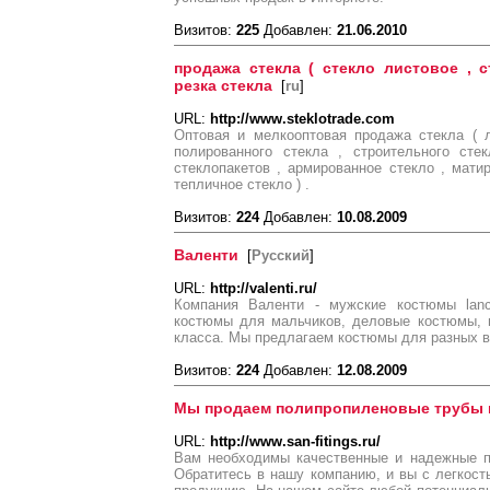
Визитов:
225
Добавлен:
21.06.2010
продажа стекла ( стекло листовое , с
резка стекла
[
ru
]
URL:
http://www.steklotrade.com
Оптовая и мелкооптовая продажа стекла ( л
полированного стекла , строительного сте
стеклопакетов , армированное стекло , матир
тепличное стекло ) .
Визитов:
224
Добавлен:
10.08.2009
Валенти
[
Русский
]
URL:
http://valenti.ru/
Компания Валенти - мужские костюмы lance
костюмы для мальчиков, деловые костюмы, 
класса. Мы предлагаем костюмы для разных в
Визитов:
224
Добавлен:
12.08.2009
Мы продаем полипропиленовые трубы 
URL:
http://www.san-fitings.ru/
Вам необходимы качественные и надежные п
Обратитесь в нашу компанию, и вы с легкос