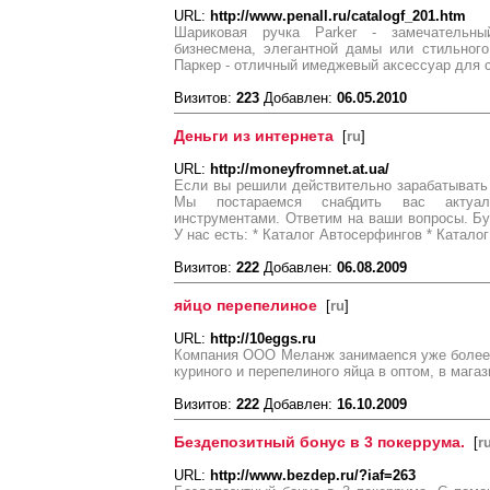
URL:
http://www.penall.ru/catalogf_201.htm
Шариковая ручка Parker - замечательн
бизнесмена, элегантной дамы или стильного
Паркер - отличный имеджевый аксессуар для 
Визитов:
223
Добавлен:
06.05.2010
Деньги из интернета
[
ru
]
URL:
http://moneyfromnet.at.ua/
Если вы решили действительно зарабатывать в
Мы постараемся снабдить вас актуал
инструментами. Ответим на ваши вопросы. Бу
У нас есть: * Каталог Автосерфингов * Катало
Визитов:
222
Добавлен:
06.08.2009
яйцо перепелиное
[
ru
]
URL:
http://10eggs.ru
Компания ООО Меланж занимаеnся уже более 
куриного и перепелиного яйца в оптом, в мага
Визитов:
222
Добавлен:
16.10.2009
Бездепозитный бонус в 3 покеррума.
[
r
URL:
http://www.bezdep.ru/?iaf=263