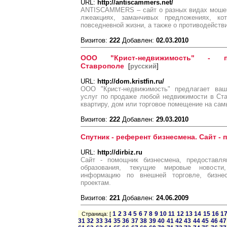
URL:
http://antiscammers.net/
ANTISCAMMERS – сайт о разных видах мошен
лжеакциях, заманчивых предложениях, к
повседневной жизни, а также о противодейст
Визитов:
222
Добавлен:
02.03.2010
ООО "Крист-недвижимость" - 
Ставрополе
[
русский
]
URL:
http://dom.kristfin.ru/
ООО "Крист-недвижимость" предлагает ва
услуг по продаже любой недвижимости в Ста
квартиру, дом или торговое помещение на сам
Визитов:
222
Добавлен:
29.03.2010
Спутник - референт бизнесмена. Сайт -
URL:
http://dirbiz.ru
Сайт - помощник бизнесмена, предоставля
образования, текущие мировые новости
информацию по внешней торговле, бизнес
проектам.
Визитов:
221
Добавлен:
24.06.2009
1
2
3
4
5
6
7
8
9
10
11
12
13
14
15
16
1
Страница: [
31
32
33
34
35
36
37
38
39
40
41
42
43
44
45
46
47