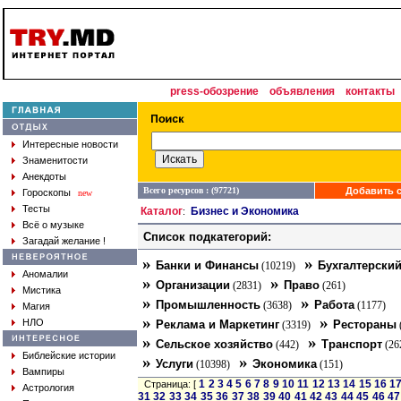
press-обозрение
объявления
контакты
Интересные новости
Знаменитости
Анекдоты
Всего ресурсов : (97721)
Добавить с
Гороскопы
new
Тесты
Каталог
Бизнес и Экономика
:
Всё о музыке
Список подкатегорий:
Загадай желание !
»
»
Банки и Финансы
Бухгалтерский
(10219)
Аномалии
»
»
Организации
Право
(2831)
(261)
Мистика
»
»
Промышленность
Работа
(3638)
(1177)
Магия
»
»
НЛО
Реклама и Маркетинг
Рестораны
(3319)
»
»
Сельское хозяйство
Транспорт
(442)
(26
Библейские истории
»
»
Услуги
Экономика
(10398)
(151)
Вампиры
1
2
3
4
5
6
7
8
9
10
11
12
13
14
15
16
1
Страница: [
Астрология
31
32
33
34
35
36
37
38
39
40
41
42
43
44
45
46
47