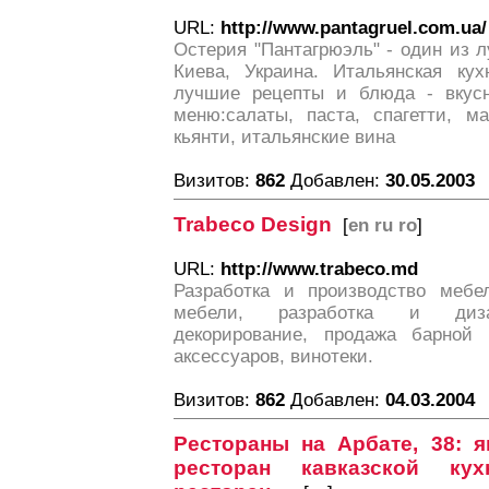
URL:
http://www.pantagruel.com.ua/
Остерия "Пантагрюэль" - один из 
Киева, Украина. Итальянская кух
лучшие рецепты и блюда - вкусн
меню:салаты, паста, спагетти, ма
кьянти, итальянские вина
Визитов:
862
Добавлен:
30.05.2003
Trabeco Design
[
en ru ro
]
URL:
http://www.trabeco.md
Разработка и производство мебе
мебели, разработка и дизай
декорирование, продажа барной
аксессуаров, винотеки.
Визитов:
862
Добавлен:
04.03.2004
Рестораны на Арбате, 38: я
ресторан кавказской ку