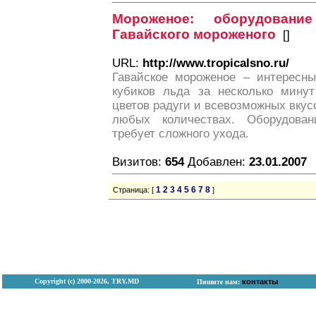
Мороженое: оборудовани
Гавайского мороженого
[
]
URL:
http://www.tropicalsno.ru/
Гавайское мороженое – интересны
кубиков льда за несколько мину
цветов радуги и всевозможных вкус
любых количествах. Оборудова
требует сложного ухода.
Визитов:
654
Добавлен:
23.01.2007
1
2
3
4
5
6
7
8
Страница: [
]
Copyright (с) 2000-2026, TRY.MD
контакты
Пишите нам: