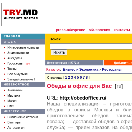
press-обозрение
объявления
контакты
Интересные новости
Знаменитости
Анекдоты
Всего ресурсов : (97721)
Добавить с
Гороскопы
new
Тесты
Каталог
Бизнес и Экономика
Рестораны
:
>
Всё о музыке
1
2
3
4
5
6
7
8
Страница: [
]
Загадай желание !
Обеды в офис для Вас
[
ru
]
Аномалии
Мистика
URL:
http://obedoffice.ru/
Магия
Наша специализация – приготовл
НЛО
обедов в офисы Москвы и бли
приготовлением обедов заним
Библейские истории
повара; — доставкой обедов в офи
Вампиры
служба; — прием заказов на обе
Астрология