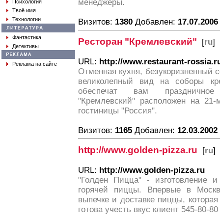
менеджеры.
Психология
Твоё имя
Технологии
Визитов:
1380
Добавлен:
17.07.2006
Фантастика
Ресторан "Кремлевский"
[
ru
]
Детективы
URL:
http://www.restaurant-rossia.r
Реклама на сайте
Отменная кухня, безукоризненный 
великолепный вид на соборы к
обеспечат вам праздничное 
"Кремлевский" расположен на 21-
гостиницы "Россия".
Визитов:
1165
Добавлен:
12.03.2002
http://www.golden-pizza.ru
[
ru
]
URL:
http://www.golden-pizza.ru
"Голден Пицца" - изготовление и
горячей пиццы. Впервые в Москв
выпечке и доставке пиццы, которая 
готова учесть вкус клиент 545-80-80