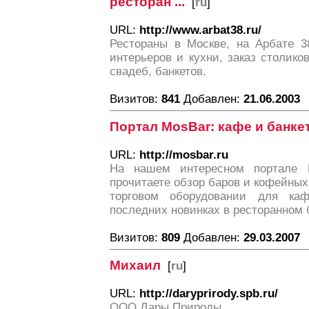
ресторан ...
[
ru
]
URL:
http://www.arbat38.ru/
Рестораны в Москве, на Арбате 3
интерьеров и кухни, заказ столико
свадеб, банкетов.
Визитов:
841
Добавлен:
21.06.2003
Портал MosBar: кафе и банк
URL:
http://mosbar.ru
На нашем интересном портале 
прочитаете обзор баров и кофейных 
торговом оборудовании для ка
последних новинках в ресторанном 
Визитов:
809
Добавлен:
29.03.2007
Михаил
[
ru
]
URL:
http://daryprirody.spb.ru/
ООО Дары Природы