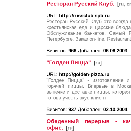
Ресторан Русский Клуб.
[
ru, e
URL:
http://russclub.spb.ru
Ресторан Русский Клуб это всегда в
крестьянская еда и царские блюда
Обслуживание банкетов. Самый Р
Петербурге. Заказ on-line. Restaurant
Визитов:
966
Добавлен:
06.06.2003
"Голден Пицца"
[
ru
]
URL:
http://golden-pizza.ru
"Голден Пицца" - изготовление и
горячей пиццы. Впервые в Москв
выпечке и доставке пиццы, которая 
готова учесть вкус клиент
Визитов:
937
Добавлен:
02.10.2004
Обеденный перерыв - ка
офис.
[
ru
]