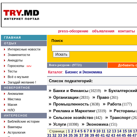
press-обозрение
объявления
контакты
Интересные новости
Знаменитости
Анекдоты
Всего ресурсов : (97721)
Добавить с
Гороскопы
new
Тесты
Каталог
Бизнес и Экономика
:
Всё о музыке
Список подкатегорий:
Загадай желание !
»
»
Банки и Финансы
Бухгалтерский
(10219)
Аномалии
»
»
Организации
Право
(2831)
(261)
Мистика
»
»
Промышленность
Работа
(3638)
(1177)
Магия
»
»
НЛО
Реклама и Маркетинг
Рестораны
(3319)
»
»
Сельское хозяйство
Транспорт
(442)
(26
Библейские истории
»
»
Услуги
Экономика
(10398)
(151)
Вампиры
1
2
3
4
5
6
7
8
9
10
11
12
13
14
15
16
1
Страница: [
Астрология
31
32
33
34
35
36
37
38
39
40
41
42
43
44
45
46
47