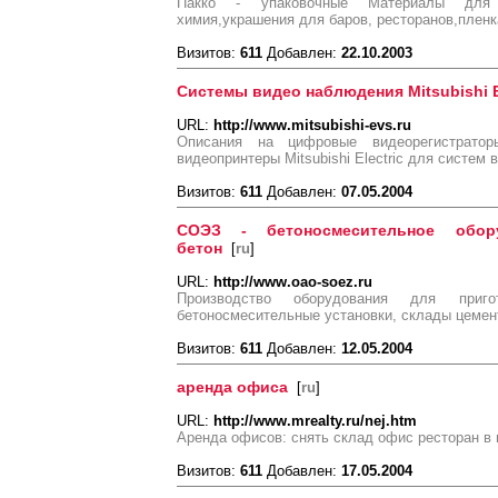
Пакко - упаковочные Материалы для 
химия,украшения для баров, ресторанов,плен
Визитов:
611
Добавлен:
22.10.2003
Системы видео наблюдения Mitsubishi E
URL:
http://www.mitsubishi-evs.ru
Описания на цифровые видеорегистратор
видеопринтеры Mitsubishi Electric для систем
Визитов:
611
Добавлен:
07.05.2004
СОЭЗ - бетоносмесительное обору
бетон
[
ru
]
URL:
http://www.oao-soez.ru
Производство оборудования для приго
бетоносмесительные установки, склады цемен
Визитов:
611
Добавлен:
12.05.2004
аренда офиса
[
ru
]
URL:
http://www.mrealty.ru/nej.htm
Аренда офисов: снять склад офис ресторан в мо
Визитов:
611
Добавлен:
17.05.2004