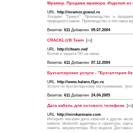
Мрамор. Продажа мрамора. Изделия из
URL:
http://mramor.granul.ru
Холдинг "Гранул". Производство и продаж
природного камня. Производство и поставка мр
Визитов:
611
Добавлен:
09.07.2004
CRACKL@B Team
[
ru
]
URL:
http://clteam.net/
Взлом и защита ПО на заказ
Визитов:
611
Добавлен:
07.12.2004
Бухгалтерские услуги - "Бухгалтерия б
URL:
http://www.balans.f1pc.ru
Услуги по бухгалтерскому обслуживанию, бухга
Визитов:
611
Добавлен:
24.04.2005
Дата кабель для сотового телефона
[
ru
]
URL:
http://mirvkarmane.com
Интернет магазин дата кабелей и других аксе
кабели, bluetooth адаптеры и гарнитуры, карт
память, аккумуляторы. Все модели. Доставка 