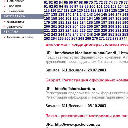
Психология
61
62
63
64
65
66
67
68
69
70
71
72
73
74
75
76
77
Твоё имя
91
92
93
94
95
96
97
98
99
100
101
102
103
104
1
115
116
117
118
119
120
121
122
123
124
125
126
1
Технологии
137
138
139
140
141
142
143
144
145
146
147
14
158
159
160
161
162
163
164
165
166
167
168
16
Фантастика
179
180
181
182
183
184
185
186
187
188
189
19
200
201
202
203
204
205
206
207
208
209
210
21
Детективы
221
222
223
224
225
226
227
228
229
230
231
23
242
243
244
245
246
247
248
249
250
251
252
25
Реклама на сайте
263
264
265
266
267
268
269
270
271
272
273
274
]
Биоклимат - кондиционеры , климатичес
URL:
http://www.bioclimat.ru/htm/Condi_1.htm
представительство французской компании Air
крупнейшим производителем бытовых и промы
Визитов:
611
Добавлен:
28.07.2003
Баррит. Регистрация оффшорных комп
URL:
http://offshore.barrit.ru
Регистрация предприятий всех форм собствен
Регистрация оффшоров и аккредитация иностр
Визитов:
611
Добавлен:
05.10.2003
Пакко - упаковочные материалы для п
URL:
http://www.packo.com.ua