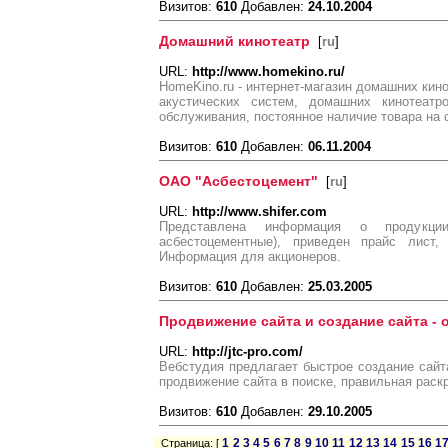
Визитов:
610
Добавлен:
24.10.2004
Домашний кинотеатр
[
ru
]
URL:
http://www.homekino.ru/
HomeKino.ru - интернет-магазин домашних кин
акустических систем, домашних кинотеатр
обслуживания, постоянное наличие товара на 
Визитов:
610
Добавлен:
06.11.2004
ОАО "Асбестоцемент"
[
ru
]
URL:
http://www.shifer.com
Представлена информация о продукци
асбестоцементные), приведен прайс лист,
Информация для акционеров.
Визитов:
610
Добавлен:
25.03.2005
Продвижение сайта и создание сайта - 
URL:
http://jtc-pro.com/
Вебстудия предлагает быстрое создание сайта
продвижение сайта в поиске, правильная раскрут
Визитов:
610
Добавлен:
29.10.2005
1
2
3
4
5
6
7
8
9
10
11
12
13
14
15
16
1
Страница: [