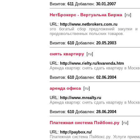
Визитов:
611
Добавлен:
30.01.2007
НетБрокерс - Вертуальнa Биржa
[
ru
]
URL:
http://www.netbrokers.com.ru
это богатый сбор предложений закупки и 
продовольственных польских товаров.
Визитов:
610
Добавлен:
20.05.2003
снять квартиру
[
ru
]
URL:
http://www.rielty.ru/kvarenda.htm
Аренда квартир: снять сдать квартиру в Москв
Визитов:
610
Добавлен:
02.06.2004
аренда офиса
[
ru
]
URL:
http://www.mrealty.ru
Аренда квартир: снять сдать квартиру в Москв
Визитов:
610
Добавлен:
28.06.2004
Платежная система Пэйбокс.ру
[
ru
]
URL:
http://paybox.ru/
Платежная система Пэйбокс.ру. Услуги приема