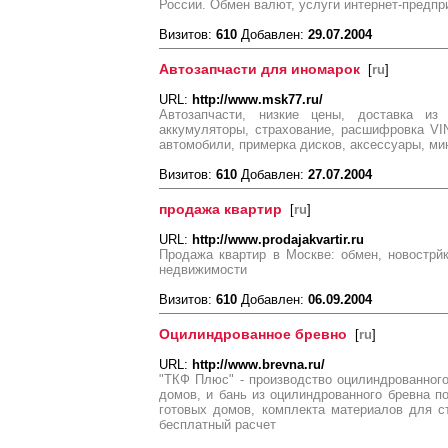
России. Обмен валют, услуги интернет-предп
Визитов:
610
Добавлен:
29.07.2004
Автозапчасти для иномарок
[
ru
]
URL:
http://www.msk77.ru/
Автозапчасти, низкие цены, доставка из 
аккумуляторы, страхование, расшифровка VI
автомобили, примерка дисков, аксессуары, мин
Визитов:
610
Добавлен:
27.07.2004
продажа квартир
[
ru
]
URL:
http://www.prodajakvartir.ru
Продажа квартир в Москве: обмен, новострйк
недвижимости
Визитов:
610
Добавлен:
06.09.2004
Оцилиндрованное бревно
[
ru
]
URL:
http://www.brevna.ru/
"ТКФ Плюс" - производство оцилиндрованного
домов, и бань из оцилиндрованного бревна п
готовых домов, комплекта материалов для ст
бесплатный расчет