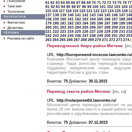
Психология
61
62
63
64
65
66
67
68
69
70
71
72
73
74
75
76
77
Твоё имя
91
92
93
94
95
96
97
98
99
100
101
102
103
104
1
115
116
117
118
119
120
121
122
123
124
125
126
1
Технологии
137
138
139
140
141
142
143
144
145
146
147
14
158
159
160
161
162
163
164
165
166
167
168
16
Фантастика
179
180
181
182
183
184
185
186
187
188
189
19
200
201
202
203
204
205
206
207
208
209
210
21
Детективы
221
222
223
224
225
226
227
228
229
230
231
23
242
243
244
245
246
247
248
249
250
251
252
25
Реклама на сайте
263
264
265
266
267
268
269
270
271
272
273
274
]
Переводческое бюро район Митино
[
en,
URL:
http://buroperewod-moscow.lawcenter.ru
Компания Московский центр переводов рада 
странице. Наше агентство переводов оказы
поддержку юридическим лицам, ведущим
территории России и других стран.
Визитов:
75
Добавлен:
30.11.2015
Перевод текста район Митино
[
en, ru
]
URL:
http://notarperew0d.lawcenter.ru/
Московский центр переводов работает на ры
более 10 лет важное место в нашей работе з
российскими и зарубежными промышленными 
Визитов:
75
Добавлен:
07.12.2015