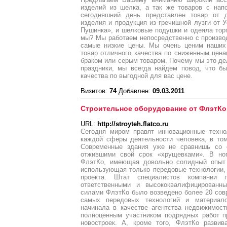
изделий из шелка, а так же товаров с нап
сегодняшний день представлен товар от д
изделия и продукция из гречишной лузги от
Пушинка», и шелковые подушки и одеяла торг
мы? Мы работаем непосредственно с произво
самые низкие цены. Мы очень ценим наших 
товар отличного качества по сниженным цен
браком или серым товаром. Почему мы это де
праздники, мы всегда найдем повод, что б
качества по выгодной для вас цене.
Визитов:
74
Добавлен:
09.03.2011
Строительное оборудование от ФлэтКо
URL:
http://stroyteh.flatco.ru
Сегодня миром правят инновационные техно
каждой сферы деятельности человека, в том
Современные здания уже не сравнишь со
отжившими свой срок «хрущевками». В но
ФлэтКо, имеющая довольно солидный опыт 
использующая только передовые технологии,
проекта. Штат специалистов компании п
ответственными и высококвалифицированн
силами ФлэтКо было возведено более 20 сов
самых передовых технологий и материал
начинала в качестве агентства недвижимост
полноценным участником подрядных работ п
новостроек. А, кроме того, ФлэтКо разви