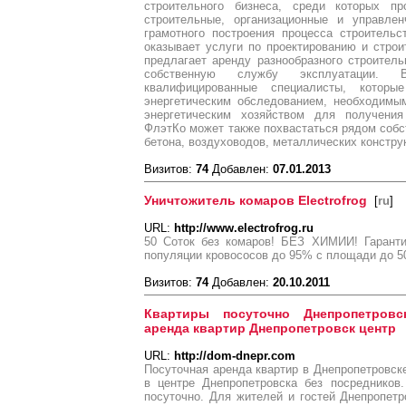
строительного бизнеса, среди которых про
строительные, организационные и управле
грамотного построения процесса строитель
оказывает услуги по проектированию и стро
предлагает аренду разнообразного строител
собственную службу эксплуатации.
квалифицированные специалисты, которы
энергетическим обследованием, необходимы
энергетическим хозяйством для получения
ФлэтКо может также похвастаться рядом собс
бетона, воздуховодов, металлических конструк
Визитов:
74
Добавлен:
07.01.2013
Уничтожитель комаров Electrofrog
[
ru
]
URL:
http://www.electrofrog.ru
50 Соток без комаров! БЕЗ ХИМИИ! Гаранти
популяции кровососов до 95% с площади до 50
Визитов:
74
Добавлен:
20.10.2011
Квартиры посуточно Днепропетровс
аренда квартир Днепропетровск центр
URL:
http://dom-dnepr.com
Посуточная аренда квартир в Днепропетровск
в центре Днепропетровска без посредников
посуточно. Для жителей и гостей Днепропет