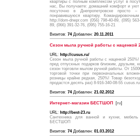
квартиры с полным комплексом услуг в посу
нас, Вы получаете: домашний комфорт и уют 
посуточно в Днепропетровске просто –
понравившуюся квартиру. Командировочным
http://dom-dnepr.com (056) 798-40-89, (095) 563-
89, (066) 391-32-76, (095) 755-16-21
Визитов:
74
Добавлен:
20.11.2011
Сезон мыла ручной работы с наценкой 
URL:
http://cusus.ru/
Сезон мыла ручной работы с наценкой 250%!
пред отпускных подарков близким, друзьям, к
сезон торговли мылом ручной работы. От 15000
торговой точки при первоначальных вложе
розницы крайне редкая, 250%! Товар безотход
продастся десять раз) 8-916-340-08-55 cusus.ru
Визитов:
74
Добавлен:
21.02.2012
Интернет-магазин БЕСТШОП
[
ru
]
URL:
http://best-23.ru
Сантехника для ванной и кухни, мебель
БЕСТШОП
Визитов:
74
Добавлен:
01.03.2012