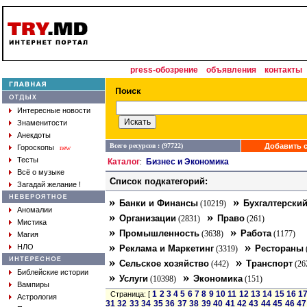
press-обозрение
объявления
контакты
Интересные новости
Знаменитости
Анекдоты
Всего ресурсов : (97722)
Добавить с
Гороскопы
new
Тесты
Каталог
Бизнес и Экономика
:
Всё о музыке
Список подкатегорий:
Загадай желание !
»
»
Банки и Финансы
Бухгалтерский
(10219)
Аномалии
»
»
Организации
Право
(2831)
(261)
Мистика
»
»
Промышленность
Работа
(3638)
(1177)
Магия
»
»
НЛО
Реклама и Маркетинг
Рестораны
(3319)
»
»
Сельское хозяйство
Транспорт
(442)
(26
Библейские истории
»
»
Услуги
Экономика
(10398)
(151)
Вампиры
1
2
3
4
5
6
7
8
9
10
11
12
13
14
15
16
1
Страница: [
Астрология
31
32
33
34
35
36
37
38
39
40
41
42
43
44
45
46
47