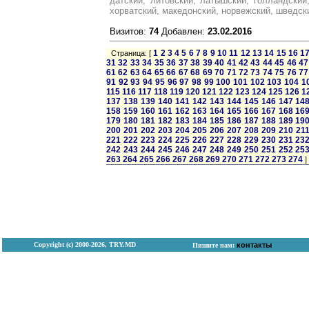
датский, литовский, латышский, голландский,
хорватский, македонский, норвежский, шведски
Визитов:
74
Добавлен:
23.02.2016
1
2
3
4
5
6
7
8
9
10
11
12
13
14
15
16
1
Страница: [
31
32
33
34
35
36
37
38
39
40
41
42
43
44
45
46
47
61
62
63
64
65
66
67
68
69
70
71
72
73
74
75
76
77
91
92
93
94
95
96
97
98
99
100
101
102
103
104
1
115
116
117
118
119
120
121
122
123
124
125
126
1
137
138
139
140
141
142
143
144
145
146
147
14
158
159
160
161
162
163
164
165
166
167
168
16
179
180
181
182
183
184
185
186
187
188
189
19
200
201
202
203
204
205
206
207
208
209
210
21
221
222
223
224
225
226
227
228
229
230
231
23
242
243
244
245
246
247
248
249
250
251
252
25
263
264
265
266
267
268
269
270
271
272
273
274
]
Copyright (с) 2000-2026, TRY.MD
контакты
Пишите нам: