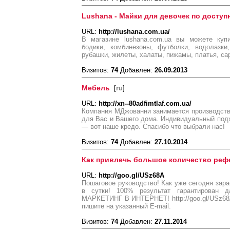
Lushana - Майки для девочек по доступ
URL:
http://lushana.com.ua/
В магазине lushana.com.ua вы можете купи
бодики, комбинезоны, футболки, водолазки
рубашки, жилеты, халаты, пижамы, платья, са
Визитов:
74
Добавлен:
26.09.2013
Мебель
[
ru
]
URL:
http://xn--80adfimtlaf.com.ua/
Компания МДжованни занимается производств
для Вас и Вашего дома. Индивидуальный подх
— вот наше кредо. Спасибо что выбрали нас!
Визитов:
74
Добавлен:
27.10.2014
Как привлечь большое количество реф
URL:
http://goo.gl/USz68A
Пошаговое руководство! Как уже сегодня зара
в сутки! 100% результат гарантирован 
МАРКЕТИНГ В ИНТЕРНЕТ! http://goo.gl/USz6
пишите на указанный E-mail.
Визитов:
74
Добавлен:
27.11.2014