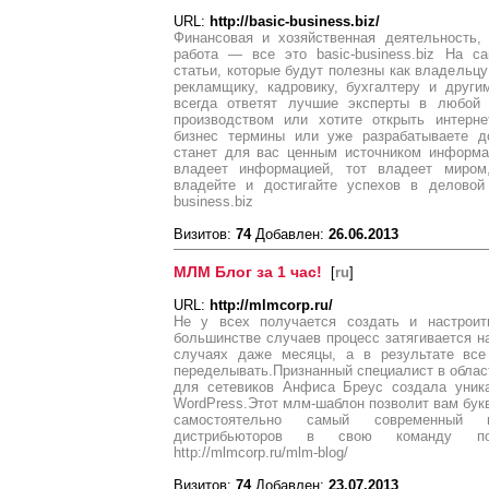
URL:
http://basic-business.biz/
Финансовая и хозяйственная деятельность, 
работа — все это basic-business.biz На с
статьи, которые будут полезны как владельцу 
рекламщику, кадровику, бухгалтеру и друг
всегда ответят лучшие эксперты в любой 
производством или хотите открыть интерне
бизнес термины или уже разрабатываете д
станет для вас ценным источником информац
владеет информацией, тот владеет миром,
владейте и достигайте успехов в деловой
business.biz
Визитов:
74
Добавлен:
26.06.2013
МЛМ Блог за 1 час!
[
ru
]
URL:
http://mlmcorp.ru/
Не у всех получается создать и настрои
большинстве случаев процесс затягивается на
случаях даже месяцы, а в результате все
переделывать.Признанный специалист в област
для сетевиков Анфиса Бреус создала уник
WordPress.Этот млм-шаблон позволит вам букв
самостоятельно самый современный м
дистрибьюторов в свою команду по
http://mlmcorp.ru/mlm-blog/
Визитов:
74
Добавлен:
23.07.2013