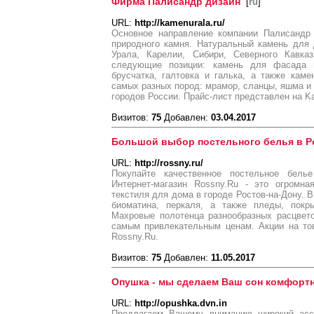
Фирма Палисандр дизайн
[
ru
]
URL:
http://kamenurala.ru/
Основное направление компании Палисандр 
природного камня. Натуральный камень для
Урала, Карелии, Сибири, Северного Кавка
следующие позиции: камень для фасада и
брусчатка, галтовка и галька, а также кам
самых разных пород: мрамор, сланцы, яшма и 
городов России. Прайс-лист представлен на Ka
Визитов:
75
Добавлен:
03.04.2017
Большой выбор постельного белья в Ро
URL:
http://rossny.ru/
Покупайте качественное постельное белье
Интернет-магазин Rossny.Ru - это огромна
текстиля для дома в городе Ростов-на-Дону. В
биоматина, перкаля, а также пледы, покр
Махровые полотенца разнообразных расцвето
самым привлекательным ценам. Акции на то
Rossny.Ru.
Визитов:
75
Добавлен:
11.05.2017
Опушка - мы сделаем Ваш сон комфорт
URL:
http://opushka.dvn.in
Предлагаем Вашему вниманию широкий ассо