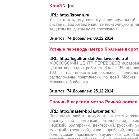
KrovNN
[
ru
]
URL:
http://krovnn.ru
У нас к каждому клиенту индивидуальный 
системы водоотведения, теплоизоляцию и м
защитим вашу крышу от протекания!
Визитов:
74
Добавлен:
09.12.2014
Устные переводы метро Красные ворот
URL:
http://legaltranslati0ns.lawcenter.ru/
МОСКОВСКИЙ ЦЕНТР ПЕРЕВОДОВ образован в 
центра переводов работает более 150 квали
100 - на внештатной основе. Филиалы 
расположены практически по всей Москве 
Московской области.
Визитов:
74
Добавлен:
25.12.2014
Срочный перевод метро Речной вокзал
URL:
http://master-bp.lawcenter.ru/
Переводим любые документы и тексты разли
французский, немецкий, итальянский, испа
чешский, болгарский, венгерский, русский, у
турецкий, греческий, иврит, арабский, перси
белорусский, армянский, грузинский, азербай