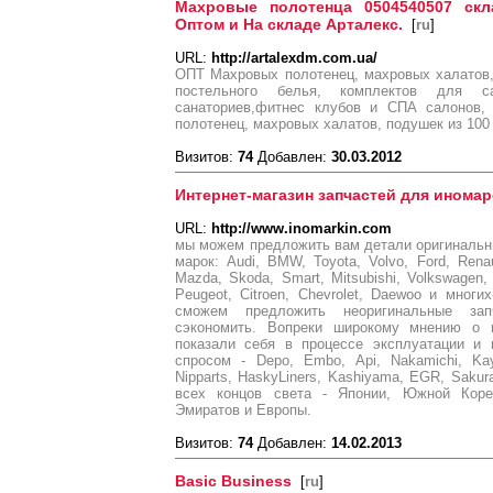
Махровые полотенца 0504540507 скла
Оптом и На складе Арталекс.
[
ru
]
URL:
http://artalexdm.com.ua/
ОПТ Махровых полотенец, махровых халатов,
постельного белья, комплектов для с
санаториев,фитнес клубов и СПА салонов,
полотенец, махровых халатов, подушек из 100
Визитов:
74
Добавлен:
30.03.2012
Интернет-магазин запчастей для иномар
URL:
http://www.inomarkin.com
мы можем предложить вам детали оригиналь
марок: Audi, BMW, Toyota, Volvo, Ford, Renau
Mazda, Skoda, Smart, Mitsubishi, Volkswagen, 
Peugeot, Citroen, Chevrolet, Daewoo и многи
сможем предложить неоригинальные зап
сэкономить. Вопреки широкому мнению о и
показали себя в процессе эксплуатации и
спросом - Depo, Embo, Api, Nakamichi, Ka
Nipparts, HaskyLiners, Kashiyama, EGR, Sakur
всех концов света - Японии, Южной Кореи
Эмиратов и Европы.
Визитов:
74
Добавлен:
14.02.2013
Basic Business
[
ru
]