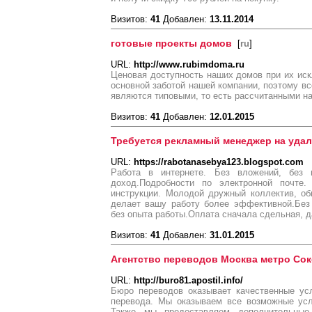
Визитов:
41
Добавлен:
13.11.2014
готовые проекты домов
[
ru
]
URL:
http://www.rubimdoma.ru
Ценовая доступность наших домов при их ис
основной заботой нашей компании, поэтому вс
являются типовыми, то есть рассчитанными н
Визитов:
41
Добавлен:
12.01.2015
Требуется рекламный менеджер на уда
URL:
https://rabotanasebya123.blogspot.com
Работа в интернете. Без вложений, без 
доход.Подробности по электронной почте.
инструкции. Молодой дружный коллектив, об
делает вашу работу более эффективной.Без 
без опыта работы.Оплата сначала сдельная, 
Визитов:
41
Добавлен:
31.01.2015
Агентство переводов Москва метро Со
URL:
http://buro81.apostil.info/
Бюро переводов оказывает качественные ус
перевода. Мы оказываем все возможные усл
Также мы предоставляем дополнительные 