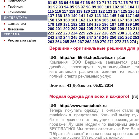
Психология
61
62
63
64
65
66
67
68
69
70
71
72
73
74
75
76
77
Твоё имя
91
92
93
94
95
96
97
98
99
100
101
102
103
104
1
115
116
117
118
119
120
121
122
123
124
125
126
1
Технологии
137
138
139
140
141
142
143
144
145
146
147
14
158
159
160
161
162
163
164
165
166
167
168
16
Фантастика
179
180
181
182
183
184
185
186
187
188
189
19
200
201
202
203
204
205
206
207
208
209
210
21
Детективы
221
222
223
224
225
226
227
228
229
230
231
23
242
243
244
245
246
247
248
249
250
251
252
25
Реклама на сайте
263
264
265
266
267
268
269
270
271
272
273
274
]
Вершина - оригинальные решения для 
URL:
http://xn--66-6kchps9aw6e.xn--p1ai
Компания ООО Вершина занимается разра
дизайна, проектирует мультимедийные с
изготавливает различные изделия из пласти
полный спектр рекламных услуг.
Визитов:
41
Добавлен:
06.05.2014
Модная одежда для всех и каждого!
[
ru
]
URL:
http://www.manialook.ru
Теперь покупать одежду в онлайн стало п
manialook.ru представлен большой выбор пух
брюк и джинсов от ведущих производител
продаже! Лучшие модели по выгодным ценам
БЕСПЛАТНО! Мы готовы ответить на Все Ваш
"Обратный звонок" и наши операторы не застав
и получи скидку 700 рублей на покупку.