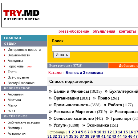
press-обозрение
объявления
контакты
Интересные новости
Знаменитости
Анекдоты
Всего ресурсов : (97721)
Добавить с
Гороскопы
new
Тесты
Каталог
Бизнес и Экономика
:
Всё о музыке
Список подкатегорий:
Загадай желание !
»
»
Банки и Финансы
Бухгалтерский
(10219)
Аномалии
»
»
Организации
Право
(2831)
(261)
Мистика
»
»
Промышленность
Работа
(3638)
(1177)
Магия
»
»
НЛО
Реклама и Маркетинг
Рестораны
(3319)
»
»
Сельское хозяйство
Транспорт
(442)
(26
Библейские истории
»
»
Услуги
Экономика
(10398)
(151)
Вампиры
1
2
3
4
5
6
7
8
9
10
11
12
13
14
15
16
1
Страница: [
Астрология
31
32
33
34
35
36
37
38
39
40
41
42
43
44
45
46
47