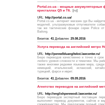
Portal.co.ua - мощные аккумуляторные
кристаллах Q5 и T6.
[
ru
]
URL:
http://portal.co.ua/
Portal.co.ua - интернет магазин где Вы найд
моделей, ультразвуковые отпугиватели соба
так же тактические фонари серии Police о
Bailong.
Визитов:
41
Добавлен:
29.08.2016
Услуга перевода на английский метро 
URL:
http://perew0duangltekst.lawcenter.ru/
Бюро переводов качественно и точно в срок
любого уровня сложности и тематики. Мы раб
также многими редкими языками мира, среди 
немецкий, итальянский, испанский, китайс
турецкий, фарси и иврит.
Визитов:
41
Добавлен:
09.09.2016
Агентство переводов на английский ме
URL:
http://englishperewodi.lawcenter.ru/
Бюро переводов экспертный поставщик пере
выполняет перевод документов, сайтов и в
сроки/качество. Мы предлагаем полный спек