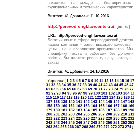
находится на складе в благоприятных
функциональных и технических характеристик.
Визитов:
41
Добавлен:
11.10.2016
http://perevod-engl.lawcenter.ru/
[
en, ru
]
URL:
http://perevod-engl.lawcenter.ru/
Богатый опыт в сфере переводческой деятель
нашей компании – залог высокого качества 
цены – наше абсолютное преимущество. Мы 
специфику текста и работаем без дополни
работы. Вы платите ровно ту цену, которую
заказа
Визитов:
41
Добавлен:
14.10.2016
1
2
3
4
5
6
7
8
9
10
11
12
13
14
15
16
1
Страница: [
31
32
33
34
35
36
37
38
39
40
41
42
43
44
45
46
47
61
62
63
64
65
66
67
68
69
70
71
72
73
74
75
76
77
91
92
93
94
95
96
97
98
99
100
101
102
103
104
1
115
116
117
118
119
120
121
122
123
124
125
126
1
137
138
139
140
141
142
143
144
145
146
147
14
158
159
160
161
162
163
164
165
166
167
168
16
179
180
181
182
183
184
185
186
187
188
189
19
200
201
202
203
204
205
206
207
208
209
210
21
221
222
223
224
225
226
227
228
229
230
231
23
242
243
244
245
246
247
248
249
250
251
252
25
263
264
265
266
267
268
269
270
271
272
273
274
]