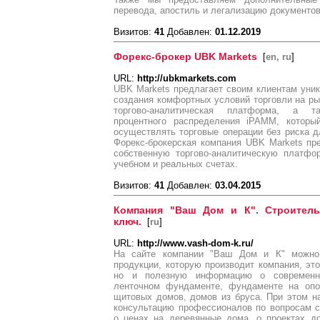
перевода, апостиль и легализацию документов
Визитов:
41
Добавлен:
01.12.2019
Форекс-брокер UBK Markets
[
en, ru
]
URL:
http://ubkmarkets.com
UBK Markets предлагает своим клиентам уни
создания комфортных условий торговли на ры
торгово-аналитическая платформа, а т
процентного распределения iPAMM, которы
осуществлять торговые операции без риска 
Форекс-брокерская компания UBK Markets пр
собственную торгово-аналитическую платфор
учебном и реальных счетах.
Визитов:
41
Добавлен:
03.04.2015
Компания "Ваш Дом и К". Строител
ключ.
[
ru
]
URL:
http://www.vash-dom-k.ru/
На сайте компании "Ваш Дом и К" можно
продукции, которую производит компания, это
но и полезную информацию о современны
ленточном фундаменте, фундаменте на опор
щитовых домов, домов из бруса. При этом н
консультацию профессионалов по вопросам с
о ценах на деревянные дома, о проектах д