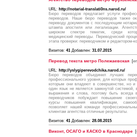
URL:
http://notarial-translati0ns.narod.ru/
Бюро переводов предлагает услуги профес
переводов. Наше бюро переводов также ок
переводу документов с последующим нотари
штампа апостиля или легализации. Агентст
широком спектре тематик, среди котор
медицинский переводы. Переводческий проце
этапа проверки: переводчиком и редактором-к
Визитов:
41
Добавлен:
31.07.2015
Перевод текста метро Полежаевская
[
en
URL:
http://yslygiperevodchika.narod.ru/
Бюро переводов объединил лучших перев
профессионального уровня, для которых проф
которым они владеют в совершенстве, но и 
один язык не является замкнутой системой,
выражения и слова, поэтому быть всегда 
переводчиков побуждает повышение своег
курсы повышения квалификации, самооб
позволяет нашей команде профессиональны
клиентам агентства отличные результаты.
Визитов:
41
Добавлен:
28.08.2015
Виконт, ОСАГО и КАСКО в Краснодаре
[