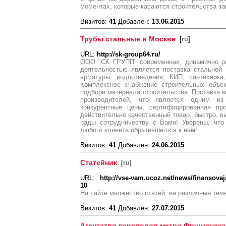
моментах, которые касаются строительства з
Визитов:
41
Добавлен:
13.06.2015
Трубы стальные в Москве
[
ru
]
URL:
http://sk-group64.ru/
ООО "СК ГРУПП" современная, динамично р
деятельностью является поставка стальной 
арматуры, водоотведения, КИП, сантехника
Комплексное снабжение строительных объе
подборе материала строительства. Поставка 
производителей, что является одним из
конкурентные цены, сертифицированная пр
действительно качественный товар, быстро, в
рады сотрудничеству с Вами! Уверены, что
любого клиента обратившегося к нам!
Визитов:
41
Добавлен:
24.06.2015
Статейник
[
ru
]
URL:
http://vse-vam.ucoz.net/news/finansova
10
На сайте множество статей, на различные тем
Визитов:
41
Добавлен:
27.07.2015
Агентство переводов метро Фрунзенска