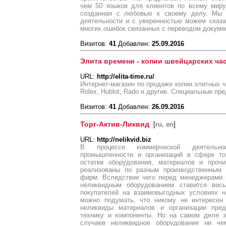
чем 50 языков для клиентов по всему миру
созданная с любовью к своему делу. Мы 
деятельности и с уверенностью можем сказ
многих ошибок связанных с переводом докуме
Визитов:
41
Добавлен:
25.09.2016
Элита времени - копии швейцарских ча
URL:
http://elita-time.ru/
Интернет-магазин по продаже копии элитных ч
Rolex, Hublot, Rado и другие. Специальные пр
Визитов:
41
Добавлен:
26.09.2016
Торг-Актив-Ликвид
[
ru, en
]
URL:
http://nelikvid.biz
В процессе коммерческой деятельнос
промышленности и организаций в сфере то
остатки оборудования, материалов и проч
реализованы по разным производственным 
фирм. Вследствие чего перед менеджерами 
неликвидным оборудованием ставится весь
покупателей на взаимовыгодных условиях н
можно подумать, что никому не интересен
неликвиды материалов и организации пред
технику и компоненты. Но на самом деле э
случаев неликвидное оборудование ни че