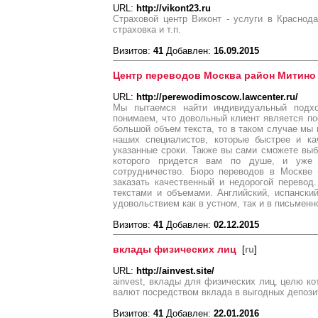
URL:
http://vikont23.ru
Страховой центр Виконт - услуги в Красно
страховка и т.п.
Визитов:
41
Добавлен:
16.09.2015
Центр переводов Москва район Митино
URL:
http://perewodimoscow.lawcenter.ru/
Мы пытаемся найти индивидуальный подхо
понимаем, что довольный клиент является по
большой объем текста, то в таком случае мы 
наших специалистов, которые быстрее и ка
указанные сроки. Также вы сами сможете выб
которого придется вам по душе, и уже
сотрудничество. Бюро переводов в Москве 
заказать качественный и недорогой перево
текстами и объемами. Английский, испански
удовольствием как в устном, так и в письменн
Визитов:
41
Добавлен:
02.12.2015
вклады физических лиц
[
ru
]
URL:
http://ainvest.site/
ainvest, вклады для физических лиц, целю ко
валют посредством вклада в выгодных депози
Визитов:
41
Добавлен:
22.01.2016