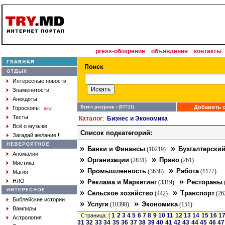
press-обозрение
объявления
контакты
Интересные новости
Знаменитости
Анекдоты
Всего ресурсов : (97721)
Добавить с
Гороскопы
new
Тесты
Каталог
Бизнес и Экономика
:
Всё о музыке
Список подкатегорий:
Загадай желание !
»
»
Банки и Финансы
Бухгалтерский
(10219)
Аномалии
»
»
Организации
Право
(2831)
(261)
Мистика
»
»
Промышленность
Работа
(3638)
(1177)
Магия
»
»
НЛО
Реклама и Маркетинг
Рестораны
(3319)
»
»
Сельское хозяйство
Транспорт
(442)
(26
Библейские истории
»
»
Услуги
Экономика
(10398)
(151)
Вампиры
1
2
3
4
5
6
7
8
9
10
11
12
13
14
15
16
1
Страница: [
Астрология
31
32
33
34
35
36
37
38
39
40
41
42
43
44
45
46
47