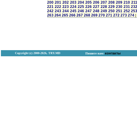
200
201
202
203
204
205
206
207
208
209
210
21
221
222
223
224
225
226
227
228
229
230
231
23
242
243
244
245
246
247
248
249
250
251
252
25
263
264
265
266
267
268
269
270
271
272
273
274
]
Copyright (с) 2000-2026, TRY.MD
контакты
Пишите нам: