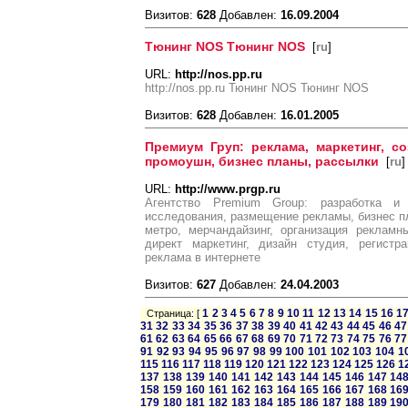
Визитов:
628
Добавлен:
16.09.2004
Тюнинг NOS Тюнинг NOS
[
ru
]
URL:
http://nos.pp.ru
http://nos.pp.ru Тюнинг NOS Тюнинг NOS
Визитов:
628
Добавлен:
16.01.2005
Премиум Груп: реклама, маркетинг, с
промоушн, бизнес планы, рассылки
[
ru
]
URL:
http://www.prgp.ru
Агентство Premium Group: разработка и 
исследования, размещение рекламы, бизнес п
метро, мерчандайзинг, организация рекламн
директ маркетинг, дизайн студия, регистр
реклама в интернете
Визитов:
627
Добавлен:
24.04.2003
1
2
3
4
5
6
7
8
9
10
11
12
13
14
15
16
1
Страница: [
31
32
33
34
35
36
37
38
39
40
41
42
43
44
45
46
47
61
62
63
64
65
66
67
68
69
70
71
72
73
74
75
76
77
91
92
93
94
95
96
97
98
99
100
101
102
103
104
1
115
116
117
118
119
120
121
122
123
124
125
126
1
137
138
139
140
141
142
143
144
145
146
147
14
158
159
160
161
162
163
164
165
166
167
168
16
179
180
181
182
183
184
185
186
187
188
189
19