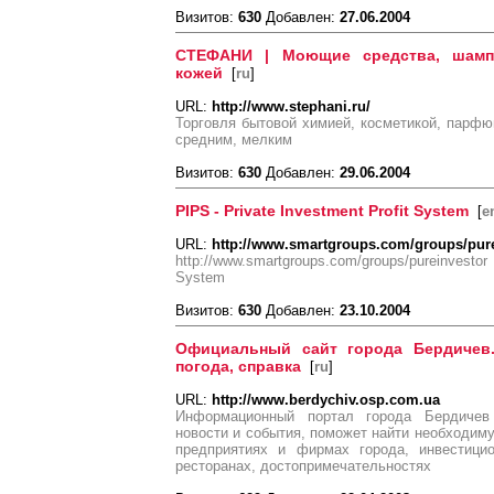
Визитов:
630
Добавлен:
27.06.2004
СТЕФАНИ | Моющие средства, шампу
кожей
[
ru
]
URL:
http://www.stephani.ru/
Торговля бытовой химией, косметикой, парфю
средним, мелким
Визитов:
630
Добавлен:
29.06.2004
PIPS - Private Investment Profit System
[
e
URL:
http://www.smartgroups.com/groups/pur
http://www.smartgroups.com/groups/pureinvest
System
Визитов:
630
Добавлен:
23.10.2004
Официальный сайт города Бердичев. 
погода, справка
[
ru
]
URL:
http://www.berdychiv.osp.com.ua
Информационный портал города Бердичев
новости и события, поможет найти необходим
предприятиях и фирмах города, инвестицио
ресторанах, достопримечательностях