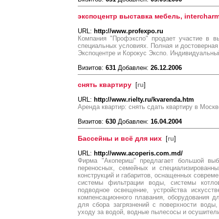
экспоцентр выставка мебель, intercharm
URL:
http://www.profexpo.ru
Компания "Профэкспо" продает участие в в
специальных условиях. Полная и достоверна
Экспоцентре и Корокус Экспо. Индивидуальный
Визитов:
631
Добавлен:
26.12.2006
снять квартиру
[
ru
]
URL:
http://www.rielty.ru/kvarenda.htm
Аренда квартир: снять сдать квартиру в Москв
Визитов:
630
Добавлен:
16.04.2004
Бассейны и всё для них
[
ru
]
URL:
http://www.acoperis.com.md/
Фирма "Акопериш" предлагает большой выб
переносных, семейных и специализированны
конструкций и габаритов, оснащенных совре
системы фильтрации воды, системы котлов
подводное освещение, устройства искусств
компенсационного плавания, оборудования д
для сбора загрязнений с поверхности воды,
уходу за водой, водные пылесосы и осушител