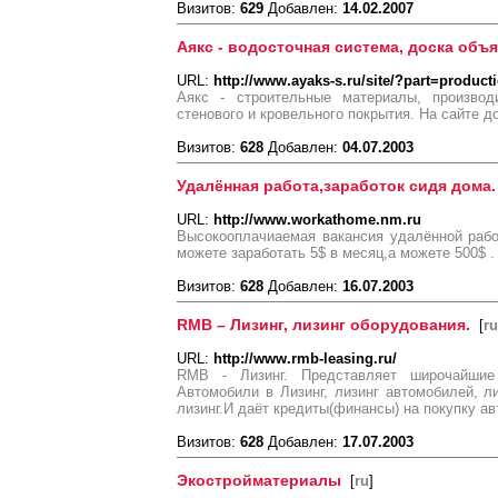
Визитов:
629
Добавлен:
14.02.2007
Аякс - водосточная система, доска объ
URL:
http://www.ayaks-s.ru/site/?part=product
Аякс - строительные материалы, производ
стенового и кровельного покрытия. На сайте д
Визитов:
628
Добавлен:
04.07.2003
Удалённая работа,заработок сидя дома.
URL:
http://www.workathome.nm.ru
Высокооплачиаемая вакансия удалённой рабо
можете заработать 5$ в месяц,а можете 500$ .
Визитов:
628
Добавлен:
16.07.2003
RMB – Лизинг, лизинг оборудования.
[
ru
URL:
http://www.rmb-leasing.ru/
RMB - Лизинг. Представляет широчайшие 
Автомобили в Лизинг, лизинг автомобилей, л
лизинг.И даёт кредиты(финансы) на покупку а
Визитов:
628
Добавлен:
17.07.2003
Экостройматериалы
[
ru
]