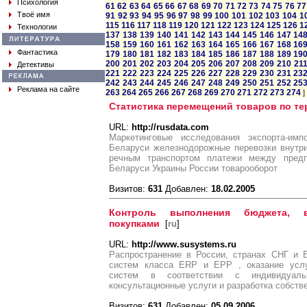
Психология
61
62
63
64
65
66
67
68
69
70
71
72
73
74
75
76
77
Твоё имя
91
92
93
94
95
96
97
98
99
100
101
102
103
104
1
115
116
117
118
119
120
121
122
123
124
125
126
1
Технологии
137
138
139
140
141
142
143
144
145
146
147
14
158
159
160
161
162
163
164
165
166
167
168
16
Фантастика
179
180
181
182
183
184
185
186
187
188
189
19
200
201
202
203
204
205
206
207
208
209
210
21
Детективы
221
222
223
224
225
226
227
228
229
230
231
23
242
243
244
245
246
247
248
249
250
251
252
25
Реклама на сайте
263
264
265
266
267
268
269
270
271
272
273
274
]
Статистика перемещений товаров по т
URL:
http://rusdata.com
Маркетинговые исследования экспорта-им
Беларуси железнодорожные перевозки внутри
речным транспортом платежи между пред
Беларуси Украины России товарооборот
Визитов:
631
Добавлен:
18.02.2005
Контроль выполнения бюджета, в
покупками
[
ru
]
URL:
http://www.susystems.ru
Распространение в России, странах СНГ и 
систем класса ERP и EPP , оказание усл
систем в соответствии с индивидуальн
консультационные услуги и разработка собств
Визитов:
631
Добавлен:
05.09.2006