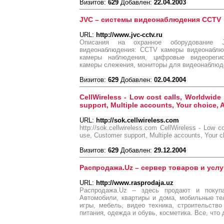
Визитов:
629
Добавлен:
22.04.2003
JVC – системы видеонаблюдения CCTV
URL:
http://www.jvc-cctv.ru
Описания на охранное оборудование J
видеонаблюдения: CCTV камеры видеонаблюд
камеры наблюдения, цифровые видеорегис
камеры слежения, мониторы для видеонаблюд
Визитов:
629
Добавлен:
02.04.2004
CellWireless - Low cost calls, Worldwide
support, Multiple accounts, Your choice, Af
URL:
http://sok.cellwireless.com
http://sok.cellwireless.com CellWireless - Low c
use, Customer support, Multiple accounts, Your cho
Визитов:
629
Добавлен:
29.12.2004
Распродажа.Uz – сервер товаров и услу
URL:
http://www.rasprodaja.uz
Распродажа.Uz – здесь продают и покуп
Автомобили, квартиры и дома, мобильные т
игры, мебель, видео техника, строительство
питания, одежда и обувь, косметика. Все, что 