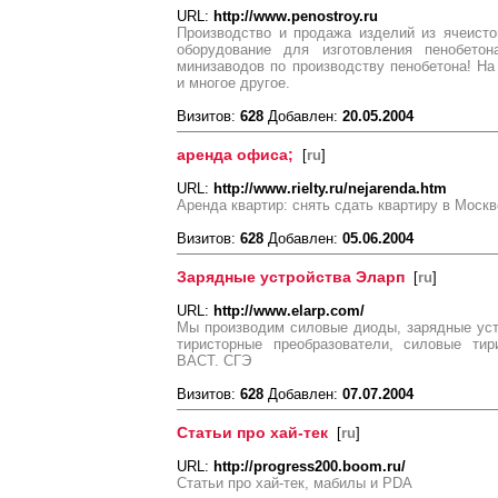
URL:
http://www.penostroy.ru
Производство и продажа изделий из ячеистог
оборудование для изготовления пенобето
минизаводов по производству пенобетона! На 
и многое другое.
Визитов:
628
Добавлен:
20.05.2004
аренда офиса;
[
ru
]
URL:
http://www.rielty.ru/nejarenda.htm
Аренда квартир: снять сдать квартиру в Москв
Визитов:
628
Добавлен:
05.06.2004
Зарядные устройства Эларп
[
ru
]
URL:
http://www.elarp.com/
Мы производим силовые диоды, зарядные уст
тиристорные преобразователи, силовые тир
ВАСТ. СГЭ
Визитов:
628
Добавлен:
07.07.2004
Статьи про хай-тек
[
ru
]
URL:
http://progress200.boom.ru/
Статьи про хай-тек, мабилы и PDA