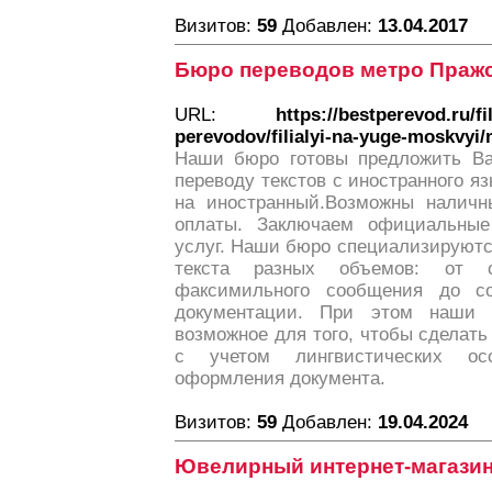
Визитов:
59
Добавлен:
13.04.2017
Бюро переводов метро Праж
URL:
https://bestperevod.ru/f
perevodov/filialyi-na-yuge-moskvyi
Наши бюро готовы предложить Ва
переводу текстов с иностранного яз
на иностранный.Возможны налич
оплаты. Заключаем официальные
услуг. Наши бюро специализируютс
текста разных объемов: от с
факсимильного сообщения до со
документации. При этом наши 
возможное для того, чтобы сделать
с учетом лингвистических ос
оформления документа.
Визитов:
59
Добавлен:
19.04.2024
Ювелирный интернет-магази