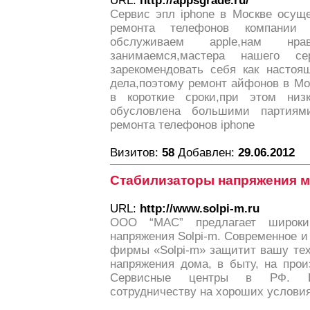
URL:
http://appsgrade.ru/
Сервис эпл iphone в Москве осущ
ремонта телефонов компании
обслуживаем apple,нам 
занимаемся,мастера нашего се
зарекомендовать себя как настоя
дела,поэтому ремонт айфонов в Мо
в короткие сроки,при этом низ
обусловлена большими партиям
ремонта телефонов iphone
Визитов:
58
Добавлен:
29.06.2012
Стабилизаторы напряжения 
URL:
http://www.solpi-m.ru
ООО “МАС” предлагает широки
напряжения Solpi-m. Современное
фирмы «Solpi-m» защитит вашу тех
напряжения дома, в быту, на прои
Сервисные центры в РФ. П
сотрудничеству на хороших условия