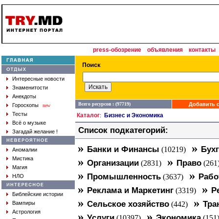
press-обозрение
объявления
контакты
Интересные новости
Знаменитости
Анекдоты
Всего ресурсов : (97719)
Добавить с
Гороскопы
new
Тесты
Каталог
Бизнес и Экономика
:
Всё о музыке
Список подкатегорий:
Загадай желание !
»
»
Банки и Финансы
Бухг
(10219)
Аномалии
»
»
Мистика
Организации
Право
(2831)
(261
Магия
»
»
Промышленность
Рабо
(3637)
НЛО
»
»
Реклама и Маркетинг
Р
(3319)
Библейские истории
»
»
Сельское хозяйство
Тра
Вампиры
(442)
Астрология
»
»
Услуги
Экономика
(10397)
(151