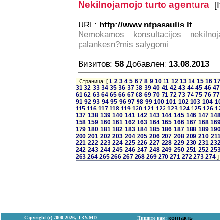
Nekilnojamojo turto agentura
[
l
URL:
http://www.ntpasaulis.lt
Nemokamos konsultacijos nekilnoj
palankesn?mis salygomi
Визитов:
58
Добавлен:
13.08.2013
1
2
3
4
5
6
7
8
9
10
11
12
13
14
15
16
1
Страница: [
31
32
33
34
35
36
37
38
39
40
41
42
43
44
45
46
47
61
62
63
64
65
66
67
68
69
70
71
72
73
74
75
76
77
91
92
93
94
95
96
97
98
99
100
101
102
103
104
1
115
116
117
118
119
120
121
122
123
124
125
126
1
137
138
139
140
141
142
143
144
145
146
147
14
158
159
160
161
162
163
164
165
166
167
168
16
179
180
181
182
183
184
185
186
187
188
189
19
200
201
202
203
204
205
206
207
208
209
210
21
221
222
223
224
225
226
227
228
229
230
231
23
242
243
244
245
246
247
248
249
250
251
252
25
263
264
265
266
267
268
269
270
271
272
273
274
]
Copyright (с) 2000-2026, TRY.MD
контакты
Пишите нам: