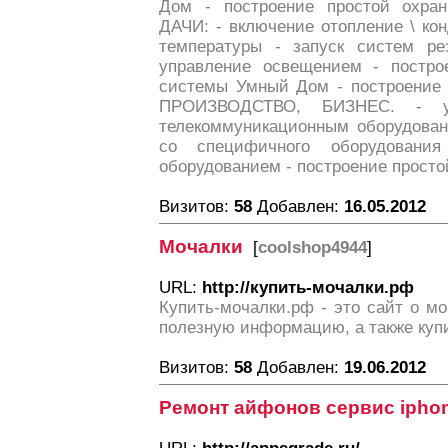
Дом - построение простой охр
ДАЧИ: - включение отопление \ ко
температуры - запуск систем рез
управление освещением - постро
системы Умный Дом - построение 
ПРОИЗВОДСТВО, БИЗНЕС. - уп
телекоммуникационным оборудован
со специфичного оборудовани
оборудованием - построение прост
Визитов:
58
Добавлен:
16.05.2012
Мочалки
[
coolshop4944
]
URL:
http://купить-мочалки.рф
Купить-мочалки.рф - это сайт о м
полезную информацию, а также купи
Визитов:
58
Добавлен:
19.06.2012
Ремонт айфонов сервис ipho