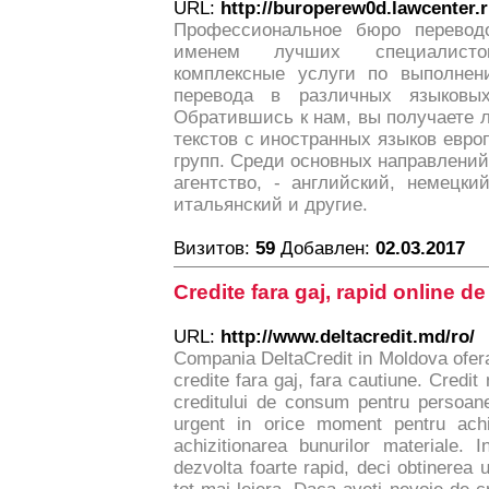
URL:
http://buroperew0d.lawcenter.r
Профессиональное бюро перевод
именем лучших специалист
комплексные услуги по выполнен
перевода в различных языковы
Обратившись к нам, вы получаете 
текстов с иностранных языков европ
групп. Среди основных направлений
агентство, - английский, немецки
итальянский и другие.
Визитов:
59
Добавлен:
02.03.2017
Credite fara gaj, rapid online de
URL:
http://www.deltacredit.md/ro/
Compania DeltaCredit in Moldova ofera 
credite fara gaj, fara cautiune. Credit
creditului de consum pentru persoane f
urgent in orice moment pentru achit
achizitionarea bunurilor materiale. 
dezvolta foarte rapid, deci obtinerea u