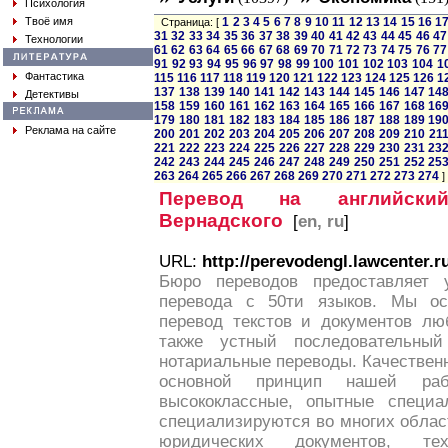
Психология
Твоё имя
1
2
3
4
5
6
7
8
9
10
11
12
13
14
15
16
1
Страница: [
31
32
33
34
35
36
37
38
39
40
41
42
43
44
45
46
47
Технологии
61
62
63
64
65
66
67
68
69
70
71
72
73
74
75
76
77
91
92
93
94
95
96
97
98
99
100
101
102
103
104
1
Фантастика
115
116
117
118
119
120
121
122
123
124
125
126
1
137
138
139
140
141
142
143
144
145
146
147
14
Детективы
158
159
160
161
162
163
164
165
166
167
168
16
179
180
181
182
183
184
185
186
187
188
189
19
Реклама на сайте
200
201
202
203
204
205
206
207
208
209
210
21
221
222
223
224
225
226
227
228
229
230
231
23
242
243
244
245
246
247
248
249
250
251
252
25
263
264
265
266
267
268
269
270
271
272
273
274
]
Перевод на английски
Вернадского
[
en, ru
]
URL:
http://perevodengl.lawcenter.r
Бюро переводов предоставляет у
перевода с 50ти языков. Мы ос
перевод текстов и документов лю
также устный последовательны
нотариальные переводы. Качествен
основной принцип нашей ра
высококлассные, опытные специа
специализируются во многих облас
юридических документов, тех