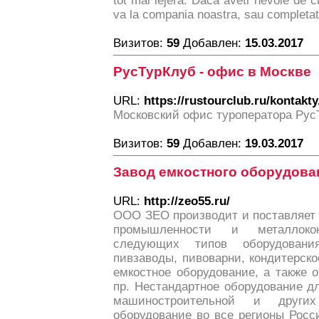
tot mai lejera. Daca aveti nevoie de cr
va la compania noastra, sau completati
Визитов:
59
Добавлен:
15.03.2017
РусТурКлуб - офис в Москве
URL:
https://rustourclub.ru/kontakty
Московский офис туроператора Рус
Визитов:
59
Добавлен:
19.03.2017
Завод емкостного оборудова
URL:
http://zeo55.ru/
ООО ЗЕО производит и поставляет
промышленности и металлокон
следующих типов оборудования
пивзаводы, пивоварни, кондитерск
емкостное оборудование, а также 
пр. Нестандартное оборудование д
машиностроительной и других
оборудование во все регионы Рос