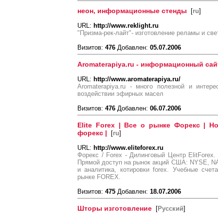
неон, информационные стенды
[
ru
]
URL:
http://www.reklight.ru
"Призма-рек-лайт"- изготовление реламы и св
Визитов:
476
Добавлен:
05.07.2006
Aromaterapiya.ru - информационный сай
URL:
http://www.aromaterapiya.ru/
Aromaterapiya.ru - много полезной и инте
воздействии эфирных масел
Визитов:
476
Добавлен:
06.07.2006
Elite Forex | Все о рынке Форекс | Н
форекс |
[
ru
]
URL:
http://www.eliteforex.ru
Форекс / Forex - Дилинговый Центр ElitForex.
Прямой доступ на рынок акций США: NYSE, 
и аналитика, котировки forex. Учебные сче
рынке FOREX.
Визитов:
475
Добавлен:
18.07.2006
Шторы изготовление
[
Русский
]