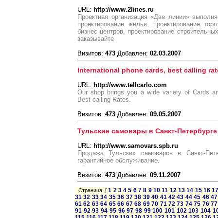
URL:
http://www.2lines.ru
Проектная организация «Две линии» выполня
проектирование жилья, проектирование торг
бизнес центров, проектирование строительных
заказывайте
Визитов:
473
Добавлен:
02.03.2007
International phone cards, best calling ra
URL:
http://www.tellcarlo.com
Our shop brings you a wide variety of Cards a
Best calling Rates.
Визитов:
473
Добавлен:
09.05.2007
Тульские самовары в Санкт-Петербурге
URL:
http://www.samovars.spb.ru
Продажа Тульских самоваров в Санкт-Пете
гарантийное обслуживание.
Визитов:
473
Добавлен:
09.11.2007
1
2
3
4
5
6
7
8
9
10
11
12
13
14
15
16
1
Страница: [
31
32
33
34
35
36
37
38
39
40
41
42
43
44
45
46
47
61
62
63
64
65
66
67
68
69
70
71
72
73
74
75
76
77
91
92
93
94
95
96
97
98
99
100
101
102
103
104
1
115
116
117
118
119
120
121
122
123
124
125
126
1