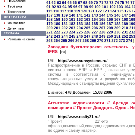
Психология
61
62
63
64
65
66
67
68
69
70
71
72
73
74
75
76
77
Твоё имя
91
92
93
94
95
96
97
98
99
100
101
102
103
104
1
115
116
117
118
119
120
121
122
123
124
125
126
1
Технологии
137
138
139
140
141
142
143
144
145
146
147
14
158
159
160
161
162
163
164
165
166
167
168
16
Фантастика
179
180
181
182
183
184
185
186
187
188
189
19
200
201
202
203
204
205
206
207
208
209
210
21
Детективы
221
222
223
224
225
226
227
228
229
230
231
23
242
243
244
245
246
247
248
249
250
251
252
25
Реклама на сайте
263
264
265
266
267
268
269
270
271
272
273
274
]
Западная бухгалтерская отчетность, 
IFRS
[
ru
]
URL:
http://www.sunsystems.ru/
Распространение в России, странах СНГ и 
систем класса ERP и EPP , оказание усл
систем в соответствии с индивидуальн
консультационные услуги и разработка соб
Международные стандарты ведения бухгалтерс
Визитов:
478
Добавлен:
15.08.2006
Агентство недвижимости // Аренда о
помещения // Проект Двадцать Один - 
URL:
http://www.realty21.ru/
"Проект 21"-это а
офисов,помещений,складов,недвижимости,не
по сдаче и съему квартир.