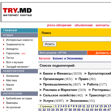
press-обозрение
объявления
контакты
Интересные новости
Знаменитости
Анекдоты
Всего ресурсов : (97719)
Добавить с
Гороскопы
new
Тесты
Каталог
Бизнес и Экономика
:
Всё о музыке
Список подкатегорий:
Загадай желание !
»
»
Банки и Финансы
Бухгалтерский
(10219)
Аномалии
»
»
Организации
Право
(2831)
(261)
Мистика
»
»
Промышленность
Работа
(3637)
(1177)
Магия
»
»
НЛО
Реклама и Маркетинг
Рестораны
(3319)
»
»
Сельское хозяйство
Транспорт
(442)
(26
Библейские истории
»
»
Услуги
Экономика
(10397)
(151)
Вампиры
1
2
3
4
5
6
7
8
9
10
11
12
13
14
15
16
1
Страница: [
Астрология
31
32
33
34
35
36
37
38
39
40
41
42
43
44
45
46
47