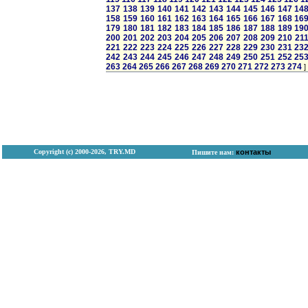
137
138
139
140
141
142
143
144
145
146
147
14
158
159
160
161
162
163
164
165
166
167
168
16
179
180
181
182
183
184
185
186
187
188
189
19
200
201
202
203
204
205
206
207
208
209
210
21
221
222
223
224
225
226
227
228
229
230
231
23
242
243
244
245
246
247
248
249
250
251
252
25
263
264
265
266
267
268
269
270
271
272
273
274
]
Copyright (с) 2000-2026, TRY.MD
контакты
Пишите нам: