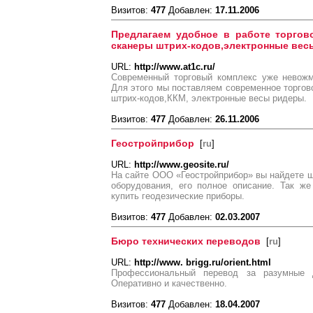
Визитов:
477
Добавлен:
17.11.2006
Предлагаем удобное в работе торгов
сканеры штрих-кодов,электронные вес
URL:
http://www.at1c.ru/
Современный торговый комплекс уже невожм
Для этого мы поставляем современное торгов
штрих-кодов,ККМ, электронные весы ридеры.
Визитов:
477
Добавлен:
26.11.2006
Геостройприбор
[
ru
]
URL:
http://www.geosite.ru/
На сайте ООО «Геостройприбор» вы найдете ш
оборудования, его полное описание. Так же
купить геодезические приборы.
Визитов:
477
Добавлен:
02.03.2007
Бюро технических переводов
[
ru
]
URL:
http://www. brigg.ru/orient.html
Профессиональный перевод за разумные де
Оперативно и качественно.
Визитов:
477
Добавлен:
18.04.2007