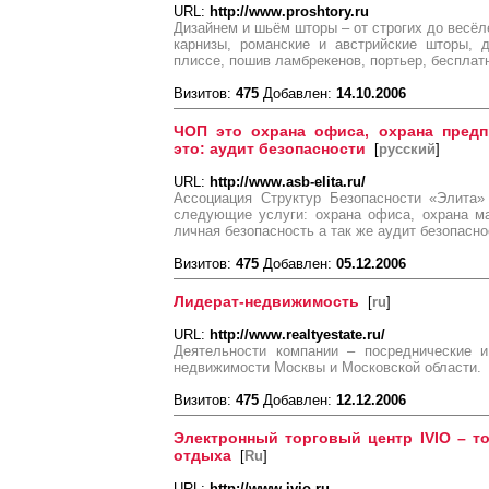
URL:
http://www.proshtory.ru
Дизайнем и шьём шторы – от строгих до весёл
карнизы, романские и австрийские шторы, 
плиссе, пошив ламбрекенов, портьер, бесплат
Визитов:
475
Добавлен:
14.10.2006
ЧОП это охрана офиса, охрана предп
это: аудит безопасности
[
русский
]
URL:
http://www.asb-elita.ru/
Ассоциация Структур Безопасности «Элита
следующие услуги: охрана офиса, охрана ма
личная безопасность а так же аудит безопасно
Визитов:
475
Добавлен:
05.12.2006
Лидерат-недвижимость
[
ru
]
URL:
http://www.realtyestate.ru/
Деятельности компании – посреднические и
недвижимости Москвы и Московской области.
Визитов:
475
Добавлен:
12.12.2006
Электронный торговый центр IVIO – т
отдыха
[
Ru
]
URL:
http://www.ivio.ru