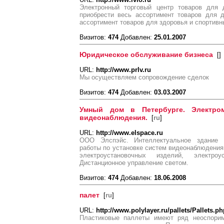
Электронный торговый центр товаров для
приобрести весь ассортимент товаров для 
ассортимент товаров для здоровья и спортивн
Визитов:
474
Добавлен:
25.01.2007
Юридическое обслуживание бизнеса
[
]
URL:
http://www.prlv.ru
Мы осуществляем сопровождение сделок
Визитов:
474
Добавлен:
03.03.2007
Умный дом в Петербурге. Электро
видеонаблюдения.
[
ru
]
URL:
http://www.elspace.ru
ООО Элспэйс. Интеллектуальное здание 
работы по установке систем видеонаблюдени
электроустановочных изделий, электроу
Дистанционное управление светом.
Визитов:
474
Добавлен:
18.06.2008
палет
[
ru
]
URL:
http://www.polylayer.ru/pallets/Pallets.ph
Пластиковые паллеты имеют ряд неоспори