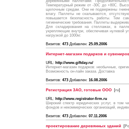
деревянными паллетами. Продолжительност
Температурный режим от -30С до +80С. Высо
щелочным средам. Они не подвержены гниен
влагу. Паллеты не скалываются, отсутствую
повышается безопасность работы. Тем с
гигиенические требования. Паллеты выдержива
Для складирования на стеллажах, в палле
укрепляющие внутри, обеспечивая нулевой у
нагрузкой до 1000кг.
Визитов:
473
Добавлен:
25.09.2006
Интернет-магазин подарков и сувенир
URL:
http://www.giftday.ru/
Интернет-магазин подарков: необычные, ориги
Возможность он-лайн заказа. Доставка
Визитов:
473
Добавлен:
16.08.2006
Регистрация ЗАО, готовые ООО
[
ru
]
URL:
http://www.registrator-firm.ru
Широкий спектр юридических услуг, в том 
фондов и некоммерческих организаций, индив
Визитов:
473
Добавлен:
07.11.2006
проектирование деревянных зданий
[
Р