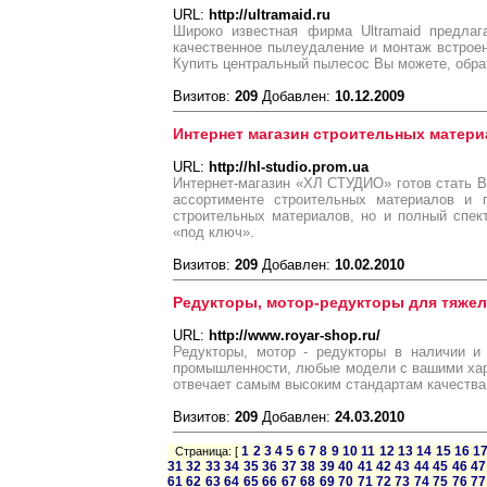
URL:
http://ultramaid.ru
Широко известная фирма Ultramaid предлаг
качественное пылеудаление и монтаж встроен
Купить центральный пылесос Вы можете, обра
Визитов:
209
Добавлен:
10.12.2009
Интернет магазин строительных матер
URL:
http://hl-studio.prom.ua
Интернет-магазин «ХЛ СТУДИО» готов стать 
ассортименте строительных материалов и 
строительных материалов, но и полный спек
«под ключ».
Визитов:
209
Добавлен:
10.02.2010
Редукторы, мотор-редукторы для тяже
URL:
http://www.royar-shop.ru/
Редукторы, мотор - редукторы в наличии и
промышленности, любые модели с вашими хар
отвечает самым высоким стандартам качества
Визитов:
209
Добавлен:
24.03.2010
1
2
3
4
5
6
7
8
9
10
11
12
13
14
15
16
1
Страница: [
31
32
33
34
35
36
37
38
39
40
41
42
43
44
45
46
47
61
62
63
64
65
66
67
68
69
70
71
72
73
74
75
76
77