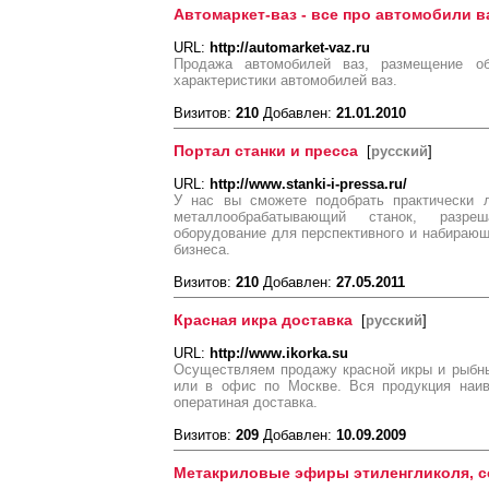
Автомаркет-ваз - все про автомобили в
URL:
http://automarket-vaz.ru
Продажа автомобилей ваз, размещение об
характеристики автомобилей ваз.
Визитов:
210
Добавлен:
21.01.2010
Портал станки и пресса
[
русский
]
URL:
http://www.stanki-i-pressa.ru/
У нас вы сможете подобрать практически 
металлообрабатывающий станок, разр
оборудование для перспективного и набирающ
бизнеса.
Визитов:
210
Добавлен:
27.05.2011
Красная икра доставка
[
русский
]
URL:
http://www.ikorka.su
Осуществляем продажу красной икры и рыбны
или в офис по Москве. Вся продукция наив
оператиная доставка.
Визитов:
209
Добавлен:
10.09.2009
Метакриловые эфиры этиленгликоля, 