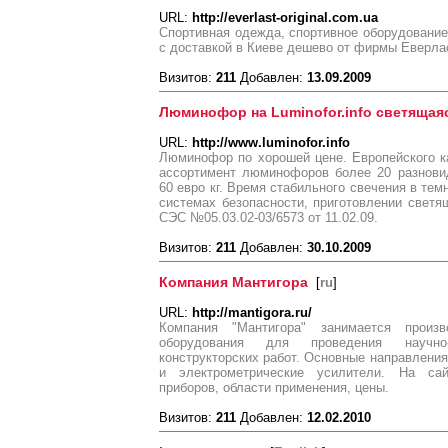
URL:
http://everlast-original.com.ua
Спортивная одежда, спортивное оборудование
с доставкой в Киеве дешево от фирмы Еверла
Визитов:
211
Добавлен:
13.09.2009
Люминофор на Luminofor.info светящая
URL:
http://www.luminofor.info
Люминофор по хорошей цене. Европейского к
ассортимент люминофоров более 20 разнови
60 евро кг. Время стабильного свечения в тем
системах безопасности, приготовлении светя
СЭС №05.03.02-03/6573 от 11.02.09.
Визитов:
211
Добавлен:
30.10.2009
Компания Мантигора
[
ru
]
URL:
http://mantigora.ru/
Компания "Мантигора" занимается произ
оборудования для проведения научно-
конструкторских работ. Основные направления
и электрометрические усилители. На сай
приборов, области применения, цены.
Визитов:
211
Добавлен:
12.02.2010