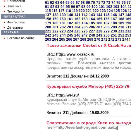
Психология
61
62
63
64
65
66
67
68
69
70
71
72
73
74
75
76
77
Твоё имя
91
92
93
94
95
96
97
98
99
100
101
102
103
104
1
115
116
117
118
119
120
121
122
123
124
125
126
1
Технологии
137
138
139
140
141
142
143
144
145
146
147
14
158
159
160
161
162
163
164
165
166
167
168
16
Фантастика
179
180
181
182
183
184
185
186
187
188
189
19
200
201
202
203
204
205
206
207
208
209
210
21
Детективы
221
222
223
224
225
226
227
228
229
230
231
23
242
243
244
245
246
247
248
249
250
251
252
25
Реклама на сайте
263
264
265
266
267
268
269
270
271
272
273
274
]
Пьезо зажигалки Cricket от X-Crack.Ru
URL:
http://www.x-crack.ru
Продажа: оптом турбо зажигалки. А также 
газовых плит. Возможна быстрая доста
предлагаемым ассортиментом можно на нашем с
Визитов:
212
Добавлен:
24.12.2009
Курьерская служба Метеор (495) 225-76-
URL:
http://wei.ru/
Курьерская служба Метеор СЕГОДНЯ доставит
Москве. Звоните (495) 225-76-71 или (499) 784-
Визитов:
211
Добавлен:
19.08.2009
Спортпитание в городе Киев по выгодн
href="http://everlast-original.com.ua&q
]