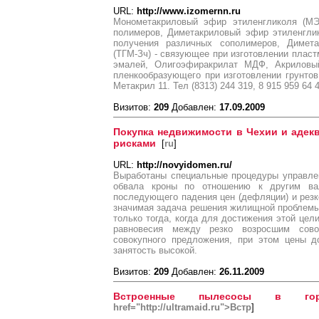
URL:
http://www.izomernn.ru
Монометакриловый эфир этиленгликоля (МЭ
полимеров, Диметакриловый эфир этиленгли
получения различных сополимеров, Димета
(ТГМ-Зч) - связующее при изготовлении пласт
эмалей, Олигоэфиракрилат МДФ, Акриловы
пленкообразующего при изготовлении грунтов
Метакрил 11. Тел (8313) 244 319, 8 915 959 64 
Визитов:
209
Добавлен:
17.09.2009
Покупка недвижимости в Чехии и адек
рисками
[
ru
]
URL:
http://novyidomen.ru/
Выработаны специальные процедуры управлен
обвала кроны по отношению к другим вал
последующего падения цен (дефляции) и резк
значимая задача решения жилищной проблемы
только тогда, когда для достижения этой цел
равновесия между резко возросшим сов
совокупного предложения, при этом цены д
занятость высокой.
Визитов:
209
Добавлен:
26.11.2009
Встроенные пылесосы в гор
href="http://ultramaid.ru">Встр
]