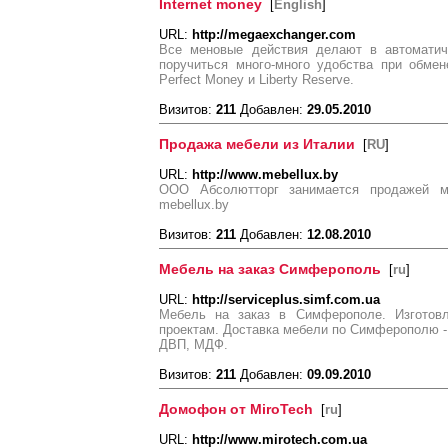
Internet money
[
English
]
URL:
http://megaexchanger.com
Все меновые действия делают в автоматич
поручиться много-много удобства при обме
Perfect Money и Liberty Reserve.
Визитов:
211
Добавлен:
29.05.2010
Продажа мебели из Италии
[
RU
]
URL:
http://www.mebellux.by
ООО Абсолютторг занимается продажей м
mebellux.by
Визитов:
211
Добавлен:
12.08.2010
Мебель на заказ Симферополь
[
ru
]
URL:
http://serviceplus.simf.com.ua
Мебель на заказ в Симферополе. Изготов
проектам. Доставка мебели по Симферополю -
ДВП, МДФ.
Визитов:
211
Добавлен:
09.09.2010
Домофон от MiroTech
[
ru
]
URL:
http://www.mirotech.com.ua