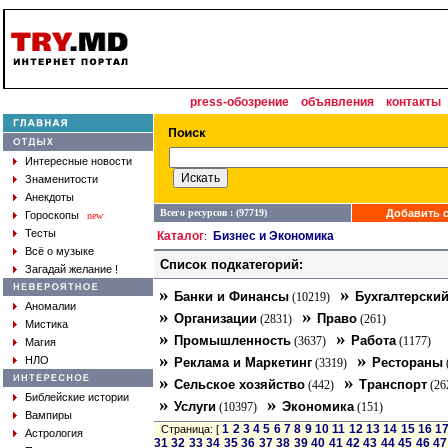
press-обозрение
объявления
контакты
Интересные новости
Знаменитости
Анекдоты
Всего ресурсов : (97719)
Добавить с
Гороскопы
new
Тесты
Каталог
Бизнес и Экономика
:
Всё о музыке
Список подкатегорий:
Загадай желание !
»
»
Банки и Финансы
Бухгалтерский
(10219)
Аномалии
»
»
Организации
Право
(2831)
(261)
Мистика
»
»
Промышленность
Работа
(3637)
(1177)
Магия
»
»
НЛО
Реклама и Маркетинг
Рестораны
(3319)
»
»
Сельское хозяйство
Транспорт
(442)
(26
Библейские истории
»
»
Услуги
Экономика
(10397)
(151)
Вампиры
1
2
3
4
5
6
7
8
9
10
11
12
13
14
15
16
1
Страница: [
Астрология
31
32
33
34
35
36
37
38
39
40
41
42
43
44
45
46
47