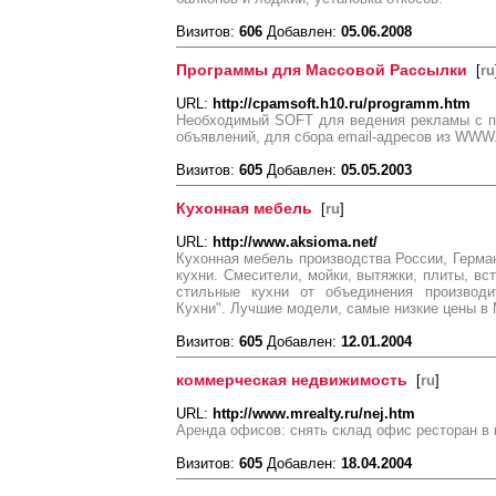
Визитов:
606
Добавлен:
05.06.2008
Программы для Массовой Рассылки
[
ru
URL:
http://cpamsoft.h10.ru/programm.htm
Необходимый SOFT для ведения рекламы с п
объявлений, для сбора email-адресов из WWW
Визитов:
605
Добавлен:
05.05.2003
Кухонная мебель
[
ru
]
URL:
http://www.aksioma.net/
Кухонная мебель производства России, Герман
кухни. Смесители, мойки, вытяжки, плиты, вс
стильные кухни от объединения производи
Кухни". Лучшие модели, самые низкие цены в 
Визитов:
605
Добавлен:
12.01.2004
коммерческая недвижимость
[
ru
]
URL:
http://www.mrealty.ru/nej.htm
Аренда офисов: снять склад офис ресторан в мо
Визитов:
605
Добавлен:
18.04.2004