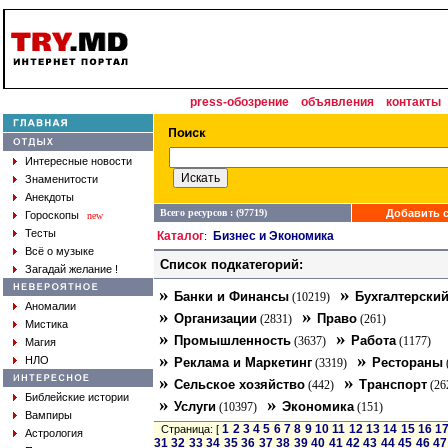
press-обозрение
объявления
контакты
Интересные новости
Знаменитости
Анекдоты
Всего ресурсов : (97719)
Добавить с
Гороскопы
new
Тесты
Каталог
Бизнес и Экономика
:
Всё о музыке
Список подкатегорий:
Загадай желание !
»
»
Банки и Финансы
Бухгалтерский
(10219)
Аномалии
»
»
Организации
Право
(2831)
(261)
Мистика
»
»
Промышленность
Работа
(3637)
(1177)
Магия
»
»
НЛО
Реклама и Маркетинг
Рестораны
(3319)
»
»
Сельское хозяйство
Транспорт
(442)
(26
Библейские истории
»
»
Услуги
Экономика
(10397)
(151)
Вампиры
1
2
3
4
5
6
7
8
9
10
11
12
13
14
15
16
1
Страница: [
Астрология
31
32
33
34
35
36
37
38
39
40
41
42
43
44
45
46
47