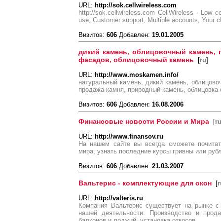
URL:
http://sok.cellwireless.com
http://sok.cellwireless.com CellWireless - Low c
use, Customer support, Multiple accounts, Your cho
Визитов:
606
Добавлен:
19.01.2005
дикий камень, облицовочный камень, 
фасадов, облицовочный камень
[
ru
]
URL:
http://www.moskamen.info/
натуральный камень, дикий камень, облицово
продажа камня, природный камень, облицовка
Визитов:
606
Добавлен:
16.08.2006
Финансовые новости России и Мира
[
r
URL:
http://www.finansov.ru
На нашем сайте вы всегда сможете почитат
мира, узнать последние курсы гривны или рубл
Визитов:
606
Добавлен:
21.03.2007
Вальтерис - комплектующие для окон
[
r
URL:
http://valteris.ru
Компания Вальтерис существует на рынке с
нашей деятельности: Производство и прода
балконов и лоджий, установка откосов.