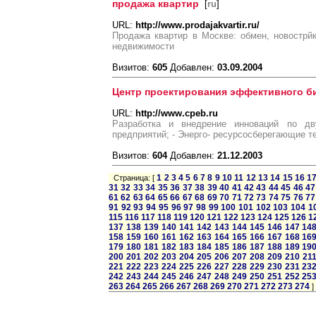
продажа квартир
[
ru
]
URL:
http://www.prodajakvartir.ru/
Продажа квартир в Москве: обмен, новострйк
недвижимости
Визитов:
605
Добавлен:
03.09.2004
Центр проектирования эффективного б
URL:
http://www.cpeb.ru
Разработка и внедрение инноваций по д
предприятий; - Энерго- ресурсосберегающие т
Визитов:
604
Добавлен:
21.12.2003
1
2
3
4
5
6
7
8
9
10
11
12
13
14
15
16
1
Страница: [
31
32
33
34
35
36
37
38
39
40
41
42
43
44
45
46
47
61
62
63
64
65
66
67
68
69
70
71
72
73
74
75
76
77
91
92
93
94
95
96
97
98
99
100
101
102
103
104
1
115
116
117
118
119
120
121
122
123
124
125
126
1
137
138
139
140
141
142
143
144
145
146
147
14
158
159
160
161
162
163
164
165
166
167
168
16
179
180
181
182
183
184
185
186
187
188
189
19
200
201
202
203
204
205
206
207
208
209
210
21
221
222
223
224
225
226
227
228
229
230
231
23
242
243
244
245
246
247
248
249
250
251
252
25
263
264
265
266
267
268
269
270
271
272
273
274
]