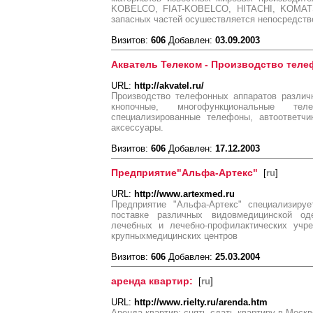
KOBELCO, FIAT-KOBELCO, HITACHI, KOMAT
запасных частей осушествляется непосредстве
Визитов:
606
Добавлен:
03.09.2003
Акватель Телеком - Производство теле
URL:
http://akvatel.ru/
Производство телефонных аппаратов различ
кнопочные, многофункциональные 
специализированные телефоны, автоответч
аксессуары.
Визитов:
606
Добавлен:
17.12.2003
Предприятие"Альфа-Артекс"
[
ru
]
URL:
http://www.artexmed.ru
Предприятие "Альфа-Артекс" специализируе
поставке различных видовмедицинской о
лечебных и лечебно-профилактических учр
крупныхмедицинских центров
Визитов:
606
Добавлен:
25.03.2004
аренда квартир:
[
ru
]
URL:
http://www.rielty.ru/arenda.htm
Аренда квартир: снять сдать квартиру в Москв