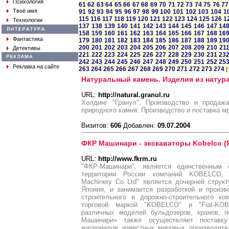
Психология
61
62
63
64
65
66
67
68
69
70
71
72
73
74
75
76
77
Твоё имя
91
92
93
94
95
96
97
98
99
100
101
102
103
104
1
115
116
117
118
119
120
121
122
123
124
125
126
1
Технологии
137
138
139
140
141
142
143
144
145
146
147
14
158
159
160
161
162
163
164
165
166
167
168
16
Фантастика
179
180
181
182
183
184
185
186
187
188
189
19
200
201
202
203
204
205
206
207
208
209
210
21
Детективы
221
222
223
224
225
226
227
228
229
230
231
23
242
243
244
245
246
247
248
249
250
251
252
25
Реклама на сайте
263
264
265
266
267
268
269
270
271
272
273
274
]
Натуральный камень. Изделия из натур
URL:
http://natural.granul.ru
Холдинг "Гранул". Производство и продаж
природного камня. Производство и поставка мр
Визитов:
606
Добавлен:
09.07.2004
ФКР Машинари - экскаваторы Kobelco (
URL:
http://www.fkrm.ru
"ФКР-Машинари", является единственным
территории России компаний KOBELCO, 
Machinery Co Ltd" является дочерней струк
Япония, и занимается разработкой и произ
строительного и дорожно-строительного к
торговой маркой "KOBELCO" и "Fiat-KO
различных моделей бульдозеров, кранов, п
Машинари» также осуществляет поставк
материалов известных мировых производите