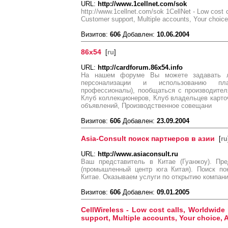
URL:
http://www.1cellnet.com/sok
http://www.1cellnet.com/sok 1CellNet - Low cost 
Customer support, Multiple accounts, Your choice, 
Визитов:
606
Добавлен:
10.06.2004
86x54
[
ru
]
URL:
http://cardforum.86x54.info
На нашем форуме Вы можете задавать л
персонализации и использованию пла
профессионалы), пообщаться с производител
Клуб коллекционеров, Клуб владельцев карто
объявлений, Производственное совещани
Визитов:
606
Добавлен:
23.09.2004
Asia-Consult поиск партнеров в азии
[
ru
URL:
http://www.asiaconsult.ru
Ваш представитель в Китае (Гуанжоу). Пре
(промышленный центр юга Китая). Поиск по
Китае. Оказываем услуги по открытию компаний
Визитов:
606
Добавлен:
09.01.2005
CellWireless - Low cost calls, Worldwide
support, Multiple accounts, Your choice, Af