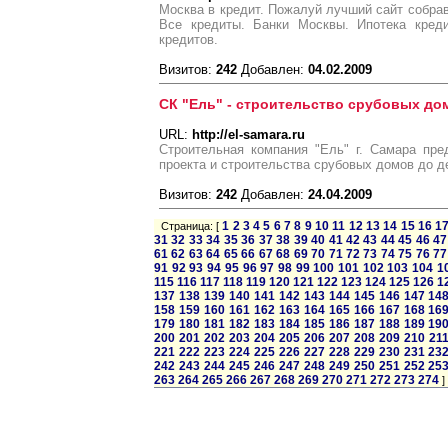
Москва в кредит. Пожалуй лучший сайт собра
Все кредиты. Банки Москвы. Ипотека кред
кредитов.
Визитов:
242
Добавлен:
04.02.2009
СК "Ель" - строительство срубовых до
URL:
http://el-samara.ru
Строительная компания "Ель" г. Самара пре
проекта и строительства срубовых домов до 
Визитов:
242
Добавлен:
24.04.2009
1
2
3
4
5
6
7
8
9
10
11
12
13
14
15
16
1
Страница: [
31
32
33
34
35
36
37
38
39
40
41
42
43
44
45
46
47
61
62
63
64
65
66
67
68
69
70
71
72
73
74
75
76
77
91
92
93
94
95
96
97
98
99
100
101
102
103
104
1
115
116
117
118
119
120
121
122
123
124
125
126
1
137
138
139
140
141
142
143
144
145
146
147
14
158
159
160
161
162
163
164
165
166
167
168
16
179
180
181
182
183
184
185
186
187
188
189
19
200
201
202
203
204
205
206
207
208
209
210
21
221
222
223
224
225
226
227
228
229
230
231
23
242
243
244
245
246
247
248
249
250
251
252
25
263
264
265
266
267
268
269
270
271
272
273
274
]