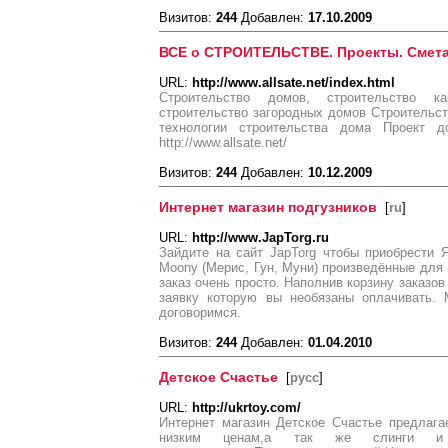
Визитов:
244
Добавлен:
17.10.2009
ВСЕ о СТРОИТЕЛЬСТВЕ. Проекты. Смета. 
URL:
http://www.allsate.net/index.html
Строительство домов, строительство к
строительство загородных домов Строительс
технологии строительства дома Проект 
http://www.allsate.net/
Визитов:
244
Добавлен:
10.12.2009
Интернет магазин подгузников
[
ru
]
URL:
http://www.JapTorg.ru
Зайдите на сайт JapTorg чтобы приобрести Я
Moony (Мерис, Гун, Муни) произведённые для 
заказ очень просто. Наполнив корзину заказо
заявку которую вы необязаны оплачивать.
договоримся.
Визитов:
244
Добавлен:
01.04.2010
Детское Счастье
[
русс
]
URL:
http://ukrtoy.com/
Интернет магазин Детское Счастье предлага
низким ценам,а так же слинги и 