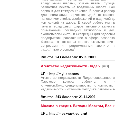
воздушными шарами, живые цветы, сухоцве
рекламная печать на воздушных шарах. Наш
вариант для каждого клиента. В вашем распо
для реализации творческих идей: от красо
нанесением любых изображений и надписей д
композиций из шаров. В своей работе мы п
гаммы воздушных шаров высшего качеств
применением последних технологий и дос
экологически чисты и безвредны для здоровь
предприятия, работающие в сфере развлека
бизнеса, а также агентства оказывающие 
вопросами и предложениями звоните н
.http://miraero.com.ua/
Визитов:
243
Добавлен:
05.09.2009
Агентство недвижимости Лидер
[
rus
]
URL:
http://mylider.com/
Агентство недвижимости Лидер,основанное в
Харькове, которая заботится о по
клиентов.Конфиденциальность, открытость
недвижимости,и отточить методика работы – в
Визитов:
243
Добавлен:
21.11.2009
Москва в кредит. Вклады Москвы, Все
URL:
http://moskvavkredit.ru/