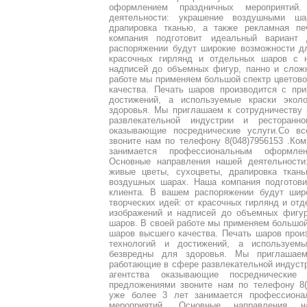
оформлением праздничных мероприятий
деятельности: украшение воздушными ша
драпировка тканью, а также рекламная п
компания подготовит идеальный вариант
распоряжении будут широкие возможности дл
красочных гирлянд и отдельных шаров с 
надписей до объемных фигур, панно и слож
работе мы применяем большой спектр цветов
качества. Печать шаров производится с пр
достижений, а используемые краски экол
здоровья. Мы приглашаем к сотрудничеству
развлекательной индустрии и ресторанн
оказывающие посреднические услуги.Со в
звоните нам по телефону 8(048)7956153 .Ко
занимается профессиональным оформлен
Основные направления нашей деятельности
живые цветы, сухоцветы, драпировка ткан
воздушных шарах. Наша компания подготови
клиента. В вашем распоряжении будут шир
творческих идей: от красочных гирлянд и о
изображений и надписей до объемных фигур
шаров. В своей работе мы применяем большо
шаров высшего качества. Печать шаров прои
технологий и достижений, а используем
безвредны для здоровья. Мы приглашаем
работающие в сфере развлекательной индустри
агентства оказывающие посреднические
предложениями звоните нам по телефону 8(
уже более 3 лет занимается профессион
мероприятий. Основные направления н