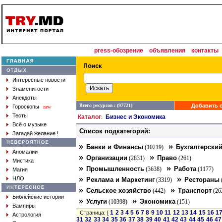
press-обозрение
объявления
контакты
Интересные новости
Знаменитости
Анекдоты
Всего ресурсов : (97721)
Добавить с
Гороскопы
new
Тесты
Каталог
Бизнес и Экономика
:
Всё о музыке
Список подкатегорий:
Загадай желание !
»
»
Банки и Финансы
Бухгалтерский
(10219)
Аномалии
»
»
Организации
Право
(2831)
(261)
Мистика
»
»
Промышленность
Работа
(3638)
(1177)
Магия
»
»
НЛО
Реклама и Маркетинг
Рестораны
(3319)
»
»
Сельское хозяйство
Транспорт
(442)
(26
Библейские истории
»
»
Услуги
Экономика
(10398)
(151)
Вампиры
1
2
3
4
5
6
7
8
9
10
11
12
13
14
15
16
1
Страница: [
Астрология
31
32
33
34
35
36
37
38
39
40
41
42
43
44
45
46
47