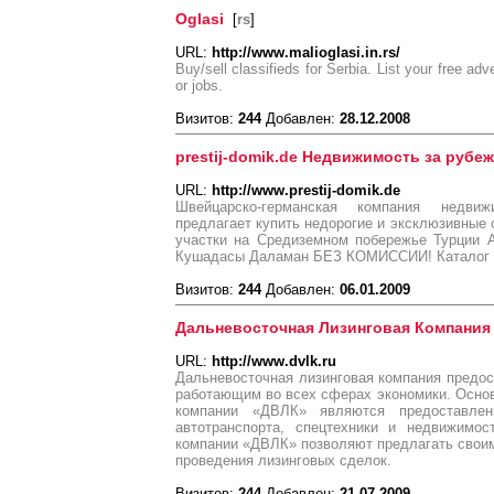
Oglasi
[
rs
]
URL:
http://www.malioglasi.in.rs/
Buy/sell classifieds for Serbia. List your free ad
or jobs.
Визитов:
244
Добавлен:
28.12.2008
prestij-domik.de Недвижимость за рубе
URL:
http://www.prestij-domik.de
Швейцарско-германcкая компания недв
предлагает купить недорогие и эксклюзивные
участки на Средиземном побережье Турции 
Кушадасы Даламан БЕЗ КОМИССИИ! Каталог а
Визитов:
244
Добавлен:
06.01.2009
Дальневосточная Лизинговая Компания
URL:
http://www.dvlk.ru
Дальневосточная лизинговая компания предос
работающим во всех сферах экономики. Осно
компании «ДВЛК» являются предоставлен
автотранспорта, спецтехники и недвижимо
компании «ДВЛК» позволяют предлагать свои
проведения лизинговых сделок.
Визитов:
244
Добавлен:
21.07.2009