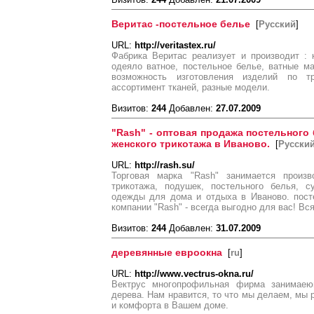
Веритас -постельное белье
[
Русский
]
URL:
http://veritastex.ru/
Фабрика Веритас реализует и производит :
одеяло ватное, постельное белье, ватные м
возможность изготовления изделий по т
ассортимент тканей, разные модели.
Визитов:
244
Добавлен:
27.07.2009
"Rash" - оптовая продажа постельного
женского трикотажа в Иваново.
[
Русски
URL:
http://rash.su/
Торговая марка "Rash" занимается произв
трикотажа, подушек, постельного белья, с
одежды для дома и отдыха в Иваново. пост
компании "Rash" - всегда выгодно для вас! В
Визитов:
244
Добавлен:
31.07.2009
деревянные евроокна
[
ru
]
URL:
http://www.vectrus-okna.ru/
Вектрус многопрофильная фирма занимаею
дерева. Нам нравится, то что мы делаем, мы 
и комфорта в Вашем доме.