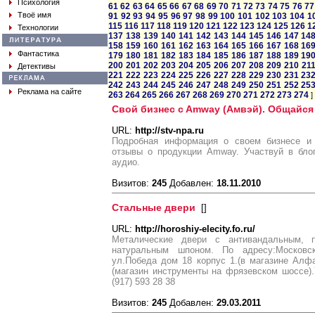
Психология
61
62
63
64
65
66
67
68
69
70
71
72
73
74
75
76
77
Твоё имя
91
92
93
94
95
96
97
98
99
100
101
102
103
104
1
115
116
117
118
119
120
121
122
123
124
125
126
1
Технологии
137
138
139
140
141
142
143
144
145
146
147
14
158
159
160
161
162
163
164
165
166
167
168
16
Фантастика
179
180
181
182
183
184
185
186
187
188
189
19
200
201
202
203
204
205
206
207
208
209
210
21
Детективы
221
222
223
224
225
226
227
228
229
230
231
23
242
243
244
245
246
247
248
249
250
251
252
25
Реклама на сайте
263
264
265
266
267
268
269
270
271
272
273
274
]
Свой бизнес c Amway (Амвэй). Общайся
URL:
http://stv-npa.ru
Подробная информация о своем бизнесе и 
отзывы о продукции Amway. Участвуй в блог
аудио.
Визитов:
245
Добавлен:
18.11.2010
Стальные двери
[
]
URL:
http://horoshiy-elecity.fo.ru/
Металические двери с антивандальным, 
натуральным шпоном. По адресу:Московс
ул.Победа дом 18 корпус 1.(в магазине Алф
(магазин инструменты на фрязевском шоссе).У
(917) 593 28 38
Визитов:
245
Добавлен:
29.03.2011