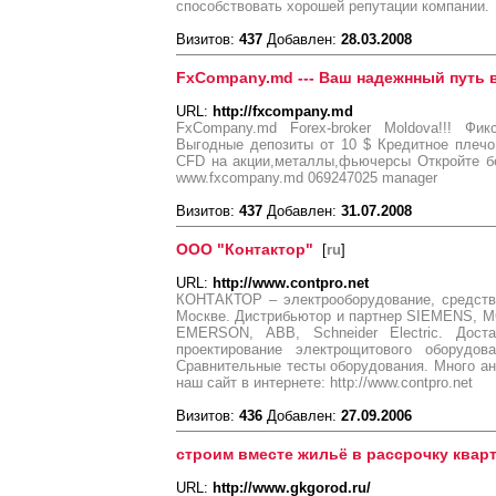
способствовать хорошей репутации компании.
Визитов:
437
Добавлен:
28.03.2008
FxCompany.md --- Ваш надежнный путь 
URL:
http://fxcompany.md
FxCompany.md Forex-broker Moldova!!! Фи
Выгодные депозиты от 10 $ Кредитное плечо
CFD на акции,металлы,фьючерсы Откройте бе
www.fxcompany.md 069247025 manager
Визитов:
437
Добавлен:
31.07.2008
ООО "Контактор"
[
ru
]
URL:
http://www.contpro.net
КОНТАКТОР – электрооборудование, средств
Москве. Дистрибьютор и партнер SIEMENS, MOE
EMERSON, ABB, Schneider Electric. Доста
проектирование электрощитового оборудова
Сравнительные тесты оборудования. Много а
наш сайт в интернете: http://www.contpro.net
Визитов:
436
Добавлен:
27.09.2006
строим вместе жильё в рассрочку квар
URL:
http://www.gkgorod.ru/