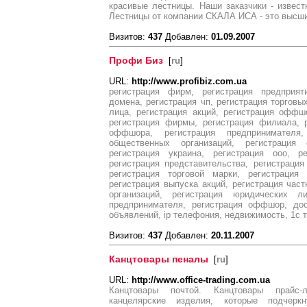
красивые лестницы. Наши заказчики - извест
Лестницы от компании СКАЛА ИСА - это высши
Визитов:
437
Добавлен:
01.09.2007
Профи Биз
[
ru
]
URL:
http://www.profibiz.com.ua
регистрация фирм, регистрация предприяти
домена, регистрация чп, регистрация торговы
лица, регистрация акций, регистрация оффш
регистрация фирмы, регистрация филиала, р
оффшора, регистрация предпринимателя,
общественных организаций, регистрация
регистрация украина, регистрация ооо, ре
регистрация представительства, регистрация
регистрация торговой марки, регистрация 
регистрация выпуска акций, регистрация част
организаций, регистрация юридических ли
предпринимателя, регистрация оффшор, дос
объявлений, ip телефония, недвижимость, 1с 
Визитов:
437
Добавлен:
20.11.2007
Канцтовары пеналы
[
ru
]
URL:
http://www.office-trading.com.ua
Канцтовары почтой. Канцтовары прайс-
канцелярские изделия, которые подчер