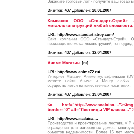
Закажите торговый лот - получите ваш товар 
Визитов:
437
Добавлен:
28.01.2007
Компания ООО «Стандарт-Строй» 
металлоконструкций любой сложности.
URL:
http://www.standart-stroy.com/
Сайт компании ООО «Стандарт-Строй». О
производство металлоконструкций; генподряд 
Визитов:
437
Добавлен:
12.04.2007
Аниме Магазин
[
ru
]
URL:
http://www.anime72.ru/
Интернет Магазин Аниме мультфильмов (DV
можете найти Аниме и Мангу любых ин
осуществляется на качественных носителях.
Визитов:
437
Добавлен:
19.04.2007
<a href="http://www.scalaisa...."><img
border="0" alt="Лестницы VIP класса..." 
URL:
http://www.scalaisa....
Производство и проектирование лестниц VIP 
ограждения для загородных домов, многоур
объектов недвижимости. Более 15 лет мас