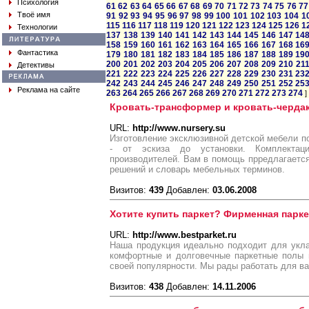
Психология
61
62
63
64
65
66
67
68
69
70
71
72
73
74
75
76
77
Твоё имя
91
92
93
94
95
96
97
98
99
100
101
102
103
104
1
115
116
117
118
119
120
121
122
123
124
125
126
1
Технологии
137
138
139
140
141
142
143
144
145
146
147
14
158
159
160
161
162
163
164
165
166
167
168
16
Фантастика
179
180
181
182
183
184
185
186
187
188
189
19
200
201
202
203
204
205
206
207
208
209
210
21
Детективы
221
222
223
224
225
226
227
228
229
230
231
23
242
243
244
245
246
247
248
249
250
251
252
25
Реклама на сайте
263
264
265
266
267
268
269
270
271
272
273
274
]
Кровать-трансформер и кровать-черда
URL:
http://www.nursery.su
Изготовление эксклюзивной детской мебели по
- от эскиза до установки. Комплектац
производителей. Вам в помощь прредлагается
решений и словарь мебельных терминов.
Визитов:
439
Добавлен:
03.06.2008
Хотите купить паркет? Фирменная парке
URL:
http://www.bestparket.ru
Наша продукция идеально подходит для укла
комфортные и долговечные паркетные полы 
своей популярности. Мы рады работать для ва
Визитов:
438
Добавлен:
14.11.2006