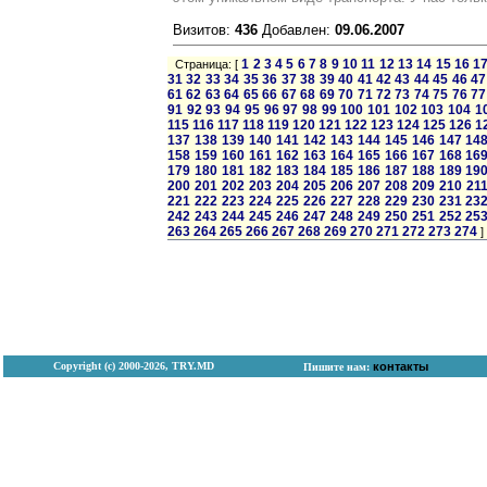
Визитов:
436
Добавлен:
09.06.2007
1
2
3
4
5
6
7
8
9
10
11
12
13
14
15
16
1
Страница: [
31
32
33
34
35
36
37
38
39
40
41
42
43
44
45
46
47
61
62
63
64
65
66
67
68
69
70
71
72
73
74
75
76
77
91
92
93
94
95
96
97
98
99
100
101
102
103
104
1
115
116
117
118
119
120
121
122
123
124
125
126
1
137
138
139
140
141
142
143
144
145
146
147
14
158
159
160
161
162
163
164
165
166
167
168
16
179
180
181
182
183
184
185
186
187
188
189
19
200
201
202
203
204
205
206
207
208
209
210
21
221
222
223
224
225
226
227
228
229
230
231
23
242
243
244
245
246
247
248
249
250
251
252
25
263
264
265
266
267
268
269
270
271
272
273
274
]
Copyright (с) 2000-2026, TRY.MD
контакты
Пишите нам: