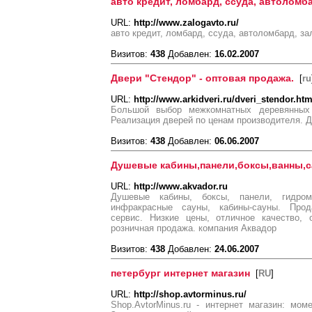
авто кредит, ломбард, ссуда, автоломба
URL:
http://www.zalogavto.ru/
авто кредит, ломбард, ссуда, автоломбард, за
Визитов:
438
Добавлен:
16.02.2007
Двери "Стендор" - оптовая продажа.
[
ru
URL:
http://www.arkidveri.ru/dveri_stendor.ht
Большой выбор межкомнатных деревянных
Реализация дверей по ценам производителя. Д
Визитов:
438
Добавлен:
06.06.2007
Душевые кабины,панели,боксы,ванны,
URL:
http://www.akvador.ru
Душевые кабины, боксы, панели, гидром
инфракрасные сауны, кабины-сауны. Прод
сервис. Низкие цены, отличное качество, 
розничная продажа. компания Аквадор
Визитов:
438
Добавлен:
24.06.2007
петербург интернет магазин
[
RU
]
URL:
http://shop.avtorminus.ru/
Shop.AvtorMinus.ru - интернет магазин: мо