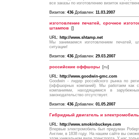
все заказы по изготовлению визиток качествен
Визитов:
436
Добавлен:
11.03.2007
изготовление печатей, срочное изгото
штампов
[
]
URL:
http://www.shtamp.net
Мы занимаемся изготовлением печатей, 
ситуации!
Визитов:
436
Добавлен:
29.03.2007
российские оффшоры
[
ru
]
URL:
http://www.goodwin-gmc.com
Goodwin - лидер российского рынка по ре
(оффшорных компаний). Мы работаем как 
компаниями, находящимися в зарубежны
законодательство отсутствует.
Визитов:
436
Добавлен:
01.05.2007
Гибридный двигатель и электромобиль 
URL:
http://www.smokinbuckeye.com
Впервые электромобиль был придуман Роберт
Англии, в 1838 году. На нашем сайте вы сможе
этом уникальном виде транспорта. У нас толь