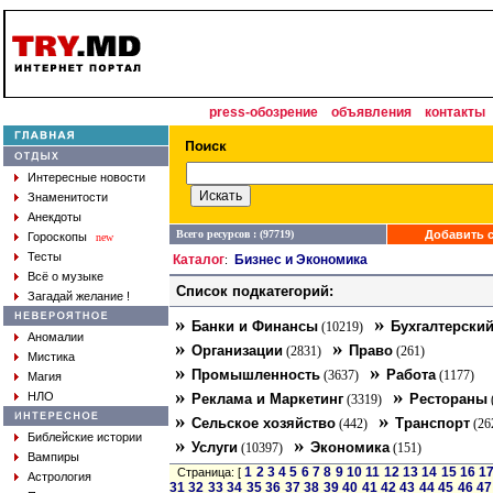
press-обозрение
объявления
контакты
Интересные новости
Знаменитости
Анекдоты
Всего ресурсов : (97719)
Добавить с
Гороскопы
new
Тесты
Каталог
Бизнес и Экономика
:
Всё о музыке
Список подкатегорий:
Загадай желание !
»
»
Банки и Финансы
Бухгалтерский
(10219)
Аномалии
»
»
Организации
Право
(2831)
(261)
Мистика
»
»
Промышленность
Работа
(3637)
(1177)
Магия
»
»
НЛО
Реклама и Маркетинг
Рестораны
(3319)
»
»
Сельское хозяйство
Транспорт
(442)
(26
Библейские истории
»
»
Услуги
Экономика
(10397)
(151)
Вампиры
1
2
3
4
5
6
7
8
9
10
11
12
13
14
15
16
1
Страница: [
Астрология
31
32
33
34
35
36
37
38
39
40
41
42
43
44
45
46
47