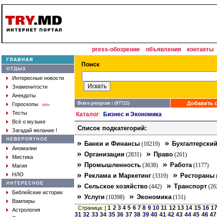
press-обозрение
объявления
контакты
Интересные новости
Знаменитости
Анекдоты
Всего ресурсов : (97722)
Добавить с
Гороскопы
new
Тесты
Каталог
Бизнес и Экономика
:
Всё о музыке
Список подкатегорий:
Загадай желание !
»
»
Банки и Финансы
Бухгалтерский
(10219)
Аномалии
»
»
Организации
Право
(2831)
(261)
Мистика
»
»
Промышленность
Работа
(3638)
(1177)
Магия
»
»
НЛО
Реклама и Маркетинг
Рестораны
(3319)
»
»
Сельское хозяйство
Транспорт
(442)
(26
Библейские истории
»
»
Услуги
Экономика
(10398)
(151)
Вампиры
1
2
3
4
5
6
7
8
9
10
11
12
13
14
15
16
1
Страница: [
Астрология
31
32
33
34
35
36
37
38
39
40
41
42
43
44
45
46
47