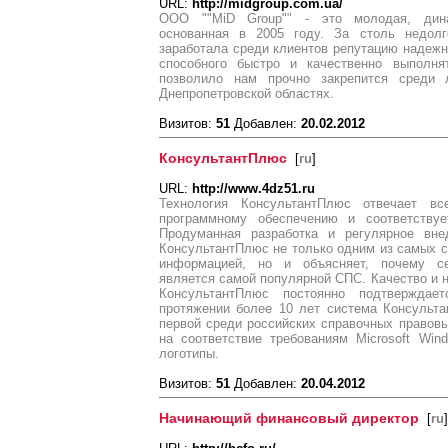
URL:
http://midgroup.com.ua/
ООО ""MiD Group"" - это молодая, дин
основанная в 2005 году. За столь недол
заработала среди клиентов репутацию надежн
способного быстро и качественно выполня
позволило нам прочно закрепится среди
Днепропетровской областях.
Визитов:
51
Добавлен:
20.02.2012
КонсультантПлюс
[
ru
]
URL:
http://www.4dz51.ru
Технология КонсультантПлюс отвечает в
программному обеспечению и соответствуе
Продуманная разработка и регулярное вне
КонсультантПлюс не только одним из самых 
информацией, но и объясняет, почему с
является самой популярной СПС. Качество и 
КонсультантПлюс постоянно подтверждает
протяжении более 10 лет система Консульт
первой среди российских справочных правов
на соответствие требованиям Microsoft Wi
логотипы.
Визитов:
51
Добавлен:
20.04.2012
Начинающий финансовый директор
[
ru
]