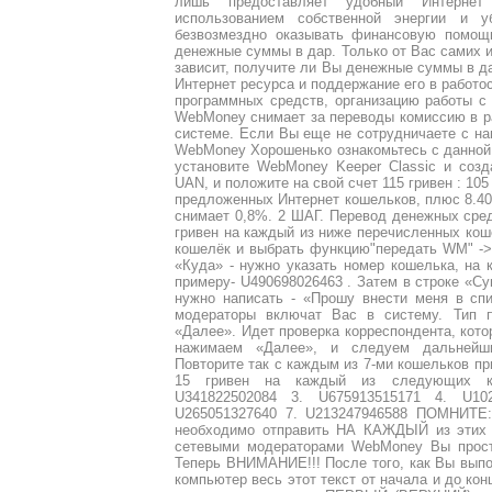
лишь предоставляет удобный Интерне
использованием собственной энергии и у
безвозмездно оказывать финансовую помощ
денежные суммы в дар. Только от Вас самих 
зависит, получите ли Вы денежные суммы в да
Интернет ресурса и поддержание его в работо
программных средств, организацию работы с
WebMoney снимает за переводы комиссию в ра
системе. Если Вы еще не сотрудничаете с нам
WebMoney Хорошенько ознакомьтесь с данной с
установите WebMoney Keeper Classic и соз
UAN, и положите на свой счет 115 гривен : 105
предложенных Интернет кошельков, плюс 8.40 
снимает 0,8%. 2 ШАГ. Перевод денежных сред
гривен на каждый из ниже перечисленных коше
кошелёк и выбрать функцию"передать WM" ->
«Куда» - нужно указать номер кошелька, на 
примеру- U490698026463 . Затем в строке «Су
нужно написать - «Прошу внести меня в сп
модераторы включат Вас в систему. Тип 
«Далее». Идет проверка корреспондента, кото
нажимаем «Далее», и следуем дальнейш
Повторите так с каждым из 7-ми кошельков пр
15 гривен на каждый из следующих ко
U341822502084 3. U675913515171 4. U10
U265051327640 7. U213247946588 ПОМНИТЕ:
необходимо отправить НА КАЖДЫЙ из этих 7
сетевыми модераторами WebMoney Вы прост
Теперь ВНИМАНИЕ!!! После того, как Вы выпо
компьютер весь этот текст от начала и до кон