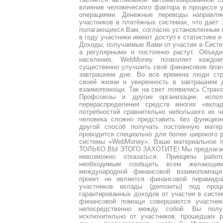
влияние человеческого фактора в процессе 
операциями. Денежные переводы направл
участников в платёжных системах, что даёт
полагающихся Вам, согласно установленным пр
в году участники имеют доступ к статистике 
Доходы, получаемые Вами от участия в Сист
а регулярными и постоянно растут. Объед
населения, WebMoney позволяет каждом
существенно улучшить своё финансовое благ
завтрашнем дне. Во все времена люди стр
своей жизни и уверенность в завтрашнем 
взаимопомощи. Так на свет появились Страх
Профсоюзы и другие организации, испо
перераспределения средств многих «вкла
потребностей сравнительно небольшого их ч
человека сложно представить без функцион
другой способ получать постоянную матер
проводится специально для более широкого 
системы «WebMoney». Ваше материальное п
ТОЛЬКО ВЫ ЭТОГО ЗАХОТИТЕ! Мы предлагаем 
невозможно отказаться. Принципы рабо
необходимым сообщить всем желающим
международной финансовой взаимопомощ
проект не является финансовой пирамидой
участников вклады (депозиты) под про
гарантированных доходов от участия в систем
финансовой помощи совершаются участник
непосредственно между собой. Вы пол
исключительно от участников, прошедших 