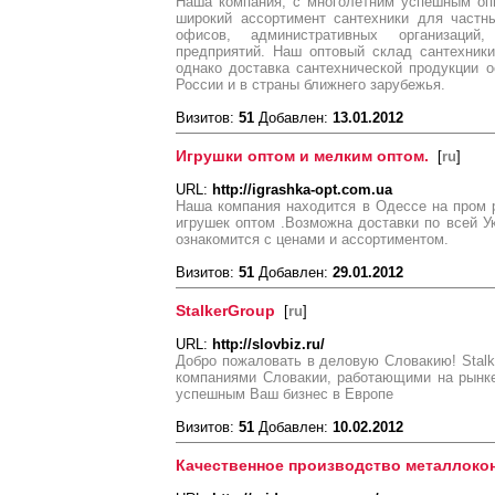
Наша компания, с многолетним успешным оп
широкий ассортимент сантехники для частны
офисов, административных организаций
предприятий. Наш оптовый склад сантехники
однако доставка сантехнической продукции 
России и в страны ближнего зарубежья.
Визитов:
51
Добавлен:
13.01.2012
Игрушки оптом и мелким оптом.
[
ru
]
URL:
http://igrashka-opt.com.ua
Наша компания находится в Одессе на пром 
игрушек оптом .Возможна доставки по всей 
ознакомится с ценами и ассортиментом.
Визитов:
51
Добавлен:
29.01.2012
StalkerGroup
[
ru
]
URL:
http://slovbiz.ru/
Добро пожаловать в деловую Словакию! Stal
компаниями Словакии, работающими на рынк
успешным Ваш бизнес в Европе
Визитов:
51
Добавлен:
10.02.2012
Качественное производство металлоко