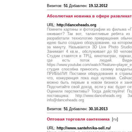
Визитов:
51
Добавлен:
19.12.2012
Абсолютная новинка в сфере развлекат
URL:
http://danceheads.org
Помните картины и фотографии из фильма «Г
оживают? Так вот, талантливые ребята из
разработали технологию превращения обыч
идею было создано оборудование, на которо
за минуту. Называется 3D Live Photo Stud
Занимает 4 кв.м., обслуживает до 60 челове
Студии ставятся в ТРЦ, кинотеатрах, парках,
где есть поток людей. Видео
https://www.youtube.com/watch?feature=pl
студия способна приносить своему владел
ПРИБЫЛИ! Поставки оборудования в страны
что, конкуренция пока ещё нулевая. Сейча
можно быть первым в новом бизнесе и заня
Подсчитайте свой доход, если у вас будет сет
Оценили перспективы? Тогда действуйте! По
поставщика: http://www.danceheads.org
info@danceheads.org
Визитов:
51
Добавлен:
30.10.2013
Оптовая торговля сантехника
[
ru
]
URL:
http://www.santehnika-sell.ru/