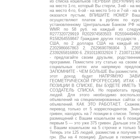
из списка кошельков ПЕРВЫЙ (ВЕРХНИЙ) кош
на место 1-го, который Вы стерли, 3-ий - на мес
на место 4-го, 6-ой - на место 5-го и 7-ой - на
оказался пустым, ВПИШИТЕ НОМЕР Ваше
осуществляют платеж в рублях по ку
установленному Центральным Банком РФ на
WMR по 58 руб. на каждый из следующ
R277320729919 R202974583503 R2559449460
R158264559847 Граждане других государств 
США, по 2 доллара США на каждый из 
Z202986667863 2. Z629690786904 3. Z26
Z339265816800 6. Z910118032924 7. Z10071136
- предлагайте своим друзьям, родственни
программе. Поместите эту статью на своем 
социальных сетях или напрямую предло
ЗАПОМНИТЕ - ЧЕМ БОЛЬШЕ Вы разместите
этот доход будет НАПРЯМУЮ ЗАВ
ГЕОМЕТРИЧЕСКОЙ ПРОГРЕССИИ). ИТАК -
ПОЗИЦИИ В СПИСКЕ, ВЫ БУДЕТЕ ИМЕТЬ 
СОЗДАТЕЛЬ СПИСКА. Но поработать приде
людей. Для этого необходимо воспользо
объявлений на специализированных сайтах о
объявлений. КАК ЭТО РАБОТАЕТ. Скажем,
перевод только от 5 корреспондентов. Зна
гривен, находясь на 7 позиции в списке. Тепе
размещений с Вашим кошельком на 6 позици
первым 5 — это уже 375 гривен. Дальше эти 
с Вашим кошельком на 5 строчке и только 
Теперь эти 125 людей, разместив и получив т
грн. (Вы на 4 позиции). Дальше в геометри