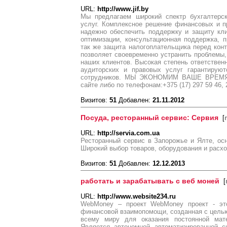
URL:
http://www.jif.by
Мы предлагаем широкий спектр бухгалтерск
услуг. Комплексное решение финансовых и п
надежно обеспечить поддержку и защиту кли
оптимизации, консультационная поддержка, п
так же защита налогоплательщика перед кон
позволяет своевременно устранить проблемы
наших клиентов. Высокая степень ответствен
аудиторских и правовых услуг гарантирую
сотрудников. МЫ ЭКОНОМИМ ВАШЕ ВРЕМЯ
сайте либо по телефонам:+375 (17) 297 59 46, 2
Визитов:
51
Добавлен:
21.11.2012
Посуда, ресторанный сервис: Сервия
[
URL:
http://servia.com.ua
Ресторанный сервис в Запорожье и Ялте, ос
Широкий выбор товаров, оборудования и расх
Визитов:
51
Добавлен:
12.12.2013
работать и зарабатывать с веб моней
[
URL:
http://www.website234.ru
WebMoney – проект WebMoney проект - эт
финансовой взаимопомощи, созданная с цель
всему миру для оказания постоянной мате
Является автономной автоматизированной 