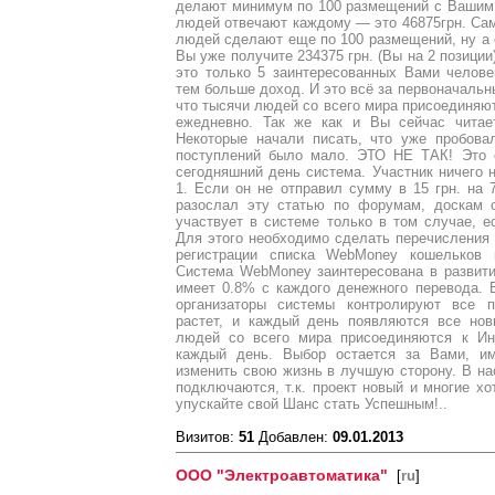
делают минимум по 100 размещений с Вашим 
людей отвечают каждому — это 46875грн. Само
людей сделают еще по 100 размещений, ну а е
Вы уже получите 234375 грн. (Вы на 2 позици
это только 5 заинтересованных Вами челов
тем больше доход. И это всё за первоначальны
что тысячи людей со всего мира присоединяют
ежедневно. Так же как и Вы сейчас читае
Некоторые начали писать, что уже пробова
поступлений было мало. ЭТО НЕ ТАК! Это 
сегодняшний день система. Участник ничего н
1. Если он не отправил сумму в 15 грн. на 
разослал эту статью по форумам, доскам 
участвует в системе только в том случае, 
Для этого необходимо сделать перечисления
регистрации списка WebMoney кошельков 
Система WebMoney заинтересована в развитии 
имеет 0.8% с каждого денежного перевода. 
организаторы системы контролируют все п
растет, и каждый день появляются все нов
людей со всего мира присоединяются к Ин
каждый день. Выбор остается за Вами, и
изменить свою жизнь в лучшую сторону. В н
подключаются, т.к. проект новый и многие хо
упускайте свой Шанс стать Успешным!..
Визитов:
51
Добавлен:
09.01.2013
ООО "Электроавтоматика"
[
ru
]