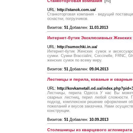
Станкоторговая компания
[
ru
]
URL:
http://stanok.com.ua/
Станкоторговая компания - ведущий поставщик
оснастки, погрузчиков.
Визитов:
51
Добавлен:
11.03.2013
Интернет-бутик Эксклюзивных Женских 
URL:
http://sumochki.in.ua/
Интернет-бутик Женских сумок и аксессуар
сумки. Сумки Braccialini, Coccinelle, FRNC, Gh
женских сумок по всему миру.
Визитов:
51
Добавлен:
09.04.2013
Лестницы и перила, кованые и сварные
URL:
http://kovkametall.od.ua/index.php?pid
Лестницы, перила Одесса У нас Вы можете
сварных лестниц, перил любой сложности. Г
подход, комплексное решение оформления объ
пожеланий и вкусов заказчика. Нами осуществ
конструкции.
Визитов:
51
Добавлен:
10.09.2013
Столешницы из кварцевого агломерата