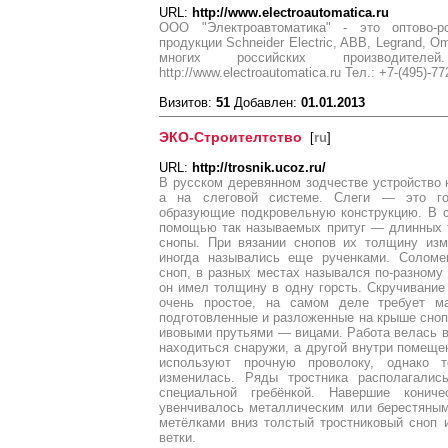
URL:
http://www.electroautomatica.ru
ООО "Электроавтоматика" - это оптово-р
продукции Schneider Electric, ABB, Legrand, Om
многих российских производител
http://www.electroautomatica.ru Тел.: +7-(495)-77
Визитов:
51
Добавлен:
01.01.2013
ЭКО-Строителтство
[
ru
]
URL:
http://trosnik.ucoz.ru/
В русском деревянном зодчестве устройство 
а на слеговой системе. Слеги — это го
образующие подкровельную конструкцию. В с
помощью так называемых притуг — длинных 
снопы. При вязании снопов их толщину изм
иногда назывались еще рученками. Соломе
сноп, в разных местах назывался по-разному
он имел толщину в одну горсть. Скручивание
очень простое, на самом деле требует ма
подготовленные и разложенные на крыше сноп
ивовыми прутьями — вицами. Работа велась 
находиться снаружи, а другой внутри помеще
используют прочную проволоку, однако т
изменилась. Ряды тростника располагалис
специальной гребёнкой. Навершие конич
увенчивалось металлическим или берестяным
метёлками вниз толстый тростниковый сноп 
ветки.