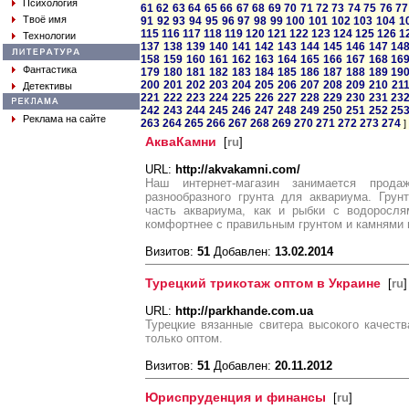
Психология
61
62
63
64
65
66
67
68
69
70
71
72
73
74
75
76
77
Твоё имя
91
92
93
94
95
96
97
98
99
100
101
102
103
104
1
115
116
117
118
119
120
121
122
123
124
125
126
1
Технологии
137
138
139
140
141
142
143
144
145
146
147
14
158
159
160
161
162
163
164
165
166
167
168
16
Фантастика
179
180
181
182
183
184
185
186
187
188
189
19
200
201
202
203
204
205
206
207
208
209
210
21
Детективы
221
222
223
224
225
226
227
228
229
230
231
23
242
243
244
245
246
247
248
249
250
251
252
25
Реклама на сайте
263
264
265
266
267
268
269
270
271
272
273
274
]
АкваКамни
[
ru
]
URL:
http://akvakamni.com/
Наш интернет-магазин занимается прода
разнообразного грунта для аквариума. Гру
часть аквариума, как и рыбки с водоросл
комфортнее с правильным грунтом и камнями 
Визитов:
51
Добавлен:
13.02.2014
Турецкий трикотаж оптом в Украине
[
ru
]
URL:
http://parkhande.com.ua
Турецкие вязанные свитера высокого качест
только оптом.
Визитов:
51
Добавлен:
20.11.2012
Юриспруденция и финансы
[
ru
]