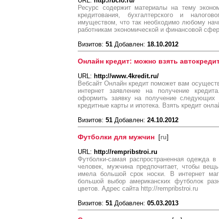
URL:
http://bcfo.ru/
Ресурс содержит материалы на тему эконом
кредитования, бухгалтерского и налого
имуществом, что так необходимо любому на
работникам экономической и финансовой сфе
Визитов:
51
Добавлен:
18.10.2012
Онлайн кредит: можно взять автокреди
URL:
http://www.4kredit.ru/
Вебсайт Онлайн кредит поможет вам осуществи
интернет заявление на получение креди
оформить заявку на получение следующих к
кредитные карты и ипотека. Взять кредит онла
Визитов:
51
Добавлен:
24.10.2012
Футболки для мужчин
[
ru
]
URL:
http://rempribstroi.ru
Футболки-самая распространенная одежда в
человек, мужчина предпочитает, чтобы вещь
имела большой срок носки. В интернет маг
большой выбор американских футболок раз
цветов. Адрес сайта http://rempribstroi.ru
Визитов:
51
Добавлен:
05.03.2013