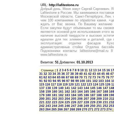
URL:
http://lafitestone.ru
Добрый день. Меня зовут Сергей Сергеевич. 
Lafitestone в России. Мы занимаемся поставка
Московской области, Санкт-Петербурге, Лен.
чем 100 компаниями по обработке камня. +ц
ждать от Вас звонка. По Вашему желанию 
Если закупки будут объемными то мы сможем
являются основой для использования этого ма
наличие высокой твердости и высоких эстет
идеален для тех элементов и деталей, где 
эксплуатация: отделки фасадов Ку
административные стойки Отделка бассей
Подоконники контакты: lafitestone@mail.ru 8
www.lafitestone.ru
Визитов:
51
Добавлен:
01.10.2013
1
2
3
4
5
6
7
8
9
10
11
12
13
14
15
16
1
Страница: [
31
32
33
34
35
36
37
38
39
40
41
42
43
44
45
46
47
61
62
63
64
65
66
67
68
69
70
71
72
73
74
75
76
77
91
92
93
94
95
96
97
98
99
100
101
102
103
104
1
115
116
117
118
119
120
121
122
123
124
125
126
1
137
138
139
140
141
142
143
144
145
146
147
14
158
159
160
161
162
163
164
165
166
167
168
16
179
180
181
182
183
184
185
186
187
188
189
19
200
201
202
203
204
205
206
207
208
209
210
21
221
222
223
224
225
226
227
228
229
230
231
23
242
243
244
245
246
247
248
249
250
251
252
25
263
264
265
266
267
268
269
270
271
272
273
274
]