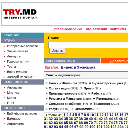
press-обозрение
объявления
контакты
Интересные новости
Знаменитости
Анекдоты
Всего ресурсов : (97719)
Добавить с
Гороскопы
new
Тесты
Каталог
Бизнес и Экономика
:
Всё о музыке
Список подкатегорий:
Загадай желание !
»
»
Банки и Финансы
Бухгалтерский учет
(10219)
(81
»
»
Аномалии
Организации
Право
(2831)
(261)
»
»
Мистика
Промышленность
Работа
(3637)
(1177)
»
»
Магия
Реклама и Маркетинг
Рестораны
(3319)
(154)
»
»
НЛО
Сельское хозяйство
Транспорт
(442)
(2622)
»
»
Услуги
Экономика
(10397)
(151)
Библейские истории
1
2
3
4
5
6
7
8
9
10
11
12
13
14
15
16
1
Страница: [
Вампиры
31
32
33
34
35
36
37
38
39
40
41
42
43
44
45
46
47
61
62
63
64
65
66
67
68
69
70
71
72
73
74
75
76
77
Астрология
91
92
93
94
95
96
97
98
99
100
101
102
103
104
1