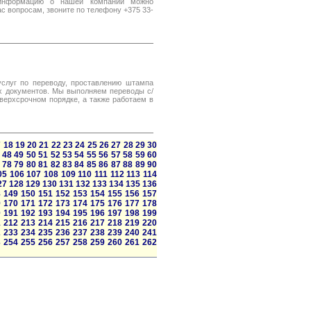
 информацию о нашей компании можно
с вопросам, звоните по телефону +375 33-
слуг по переводу, проставлению штампа
х документов. Мы выполняем переводы с/
верхсрочном порядке, а также работаем в
7
18
19
20
21
22
23
24
25
26
27
28
29
30
48
49
50
51
52
53
54
55
56
57
58
59
60
78
79
80
81
82
83
84
85
86
87
88
89
90
05
106
107
108
109
110
111
112
113
114
27
128
129
130
131
132
133
134
135
136
8
149
150
151
152
153
154
155
156
157
9
170
171
172
173
174
175
176
177
178
0
191
192
193
194
195
196
197
198
199
1
212
213
214
215
216
217
218
219
220
2
233
234
235
236
237
238
239
240
241
3
254
255
256
257
258
259
260
261
262