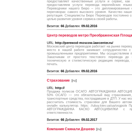
предоставляет качественные услуги и сервис, как
предоставляем услуги перевода европейских язык
Переводчики нашего Бюро – это дипломированные с
переговорах самого высокого уровня. Качество наш
репутация. Специалисты Бюро Переводов постоянно с
целью развития уровня сервиса своей работы.
Визитов:
66
Добавлен:
09.02.2016
Центр переводов метро Преображенская Площ
URL:
http://perewod-moscow.lawcenter.ru/
Московский центр переводов работает на рынке перевод
место в нашей работе занимает сотрудничество 
промышленными предприятиями. Мы осуществляем по
Заказчикам от простого текстового перевода до 
техническую и стилистическую редакцию перевода, 
печать.
Визитов:
66
Добавлен:
09.02.2016
Cтрахование
[
ru
]
URL:
http://
Продажа полисов ОСАГО АВТОГРАЖДАНКА АВТОЦИ
50% ОСАГО — это обязательный вид страхования,
транспортные средства, пострадавшие в ДТП. У нас мо
рассчитать стоимость страховки для Вашего автом
онлайн калькулятор. https: //ubuy.kiev.ua/ua/osgpo
АВТОГРАЖДАНКА КАСКО АВТОЦИВИЛКИ с прям
ответственности.
Визитов:
66
Добавлен:
09.02.2017
Компания Скинали Дешево
[
ru
]