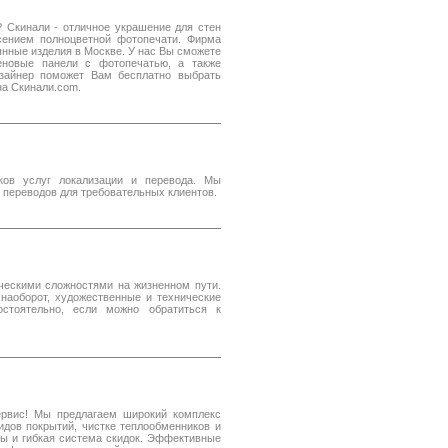
 Скинали - отличное украшение для стен
есением полноцветной фотопечати. Фирма
янные изделия в Москве. У нас Вы сможете
теновые панели с фотопечатью, а также
изайнер поможет Вам бесплатно выбрать
на Скинали.com.
ов услуг локализации и перевода. Мы
переводов для требовательных клиентов.
ческими сложностями на жизненном пути.
 наоборот, художественные и технические
тоятельно, если можно обратиться к
ервис! Мы предлагаем широкий комплекс
идов покрытий, чистке теплообменников и
ны и гибкая система скидок. Эффективные