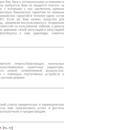
 для Вас банк с оптимальными условиями в
на требуется. Вам не придется платить за
ки, с которыми у нас заключены прямые
алансовую банковскую гарантию по прямым
анковских гарантий в течение одних суток
 ФЗ. Если же Вам нужны средства для
щь, предлагая воспользоваться тендерным
омиссию за пользование займом, и деньги
Мы дорожим своей репутаций и репутацией
братившись к нам единожды, клиенты
овителя энергосберегающих панельных
ккумуляционные шамотные радиаторы.
тся низкой потребляемой мощностью.
но с помощью портативных устройств и
в ручном режиме.
окий спектр юридических и переводческих
мочь вам приумножить успех и достичь
лагополучным и процветающим.
е
[
ru, ro
]