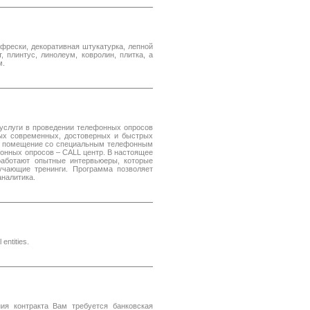
фрески, декоративная штукатурка, лепной
, плинтус, линолеум, ковролин, плитка, а
м.
 услуги в проведении телефонных опросов
ых современных, достоверных и быстрых
но помещение со специальным телефонным
онных опросов – CALL центр. В настоящее
работают опытные интервьюеры, которые
учающие тренинги. Программа позволяет
налитика.
entities.
ия контракта Вам требуется банковская