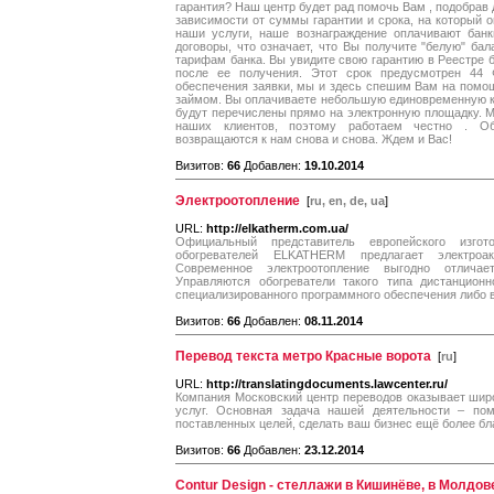
гарантия? Наш центр будет рад помочь Вам , подобрав
зависимости от суммы гарантии и срока, на который о
наши услуги, наше вознаграждение оплачивают бан
договоры, что означает, что Вы получите "белую" б
тарифам банка. Вы увидите свою гарантию в Реестре б
после ее получения. Этот срок предусмотрен 44
обеспечения заявки, мы и здесь спешим Вам на помо
займом. Вы оплачиваете небольшую единовременную к
будут перечислены прямо на электронную площадку. 
наших клиентов, поэтому работаем честно . О
возвращаются к нам снова и снова. Ждем и Вас!
Визитов:
66
Добавлен:
19.10.2014
Электроотопление
[
ru, en, de, ua
]
URL:
http://elkatherm.com.ua/
Официальный представитель европейского изгот
обогревателей ELKATHERM предлагает электроа
Современное электроотопление выгодно отличае
Управляются обогреватели такого типа дистанцион
специализированного программного обеспечения либо 
Визитов:
66
Добавлен:
08.11.2014
Перевод текста метро Красные ворота
[
ru
]
URL:
http://translatingdocuments.lawcenter.ru/
Компания Московский центр переводов оказывает шир
услуг. Основная задача нашей деятельности – по
поставленных целей, сделать ваш бизнес ещё более б
Визитов:
66
Добавлен:
23.12.2014
Contur Design - стеллажи в Кишинёве, в Молдов