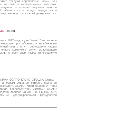
 этого требуют европейские нормы. Мы
ов частным и корпоративным клиентам.
пециалисты, которые получили опыт на
ей работы – это в первую очередь, наша
овершенствуются в своей деятельности с
адь
[
en, ru
]
ов c 1997 года, и уже более 10 лет важное
с ведущими российскими и зарубежными
лный спектр услуг, требующихся нашим
полного комплекса услуг, включающего
вычитку носителем языка, типографскую
ВИЛКА ОСГПО КАСКО ОГОШКА Скидка -
 основным объектом которого являются
жно купить ОСАГО (Киев) дешево. А чтобы
обиля, воспользуйтесь услугами ОСАГО
/в Продажа полисов ОСАГО со скидкой 50%
ым урегулированием Гражданской