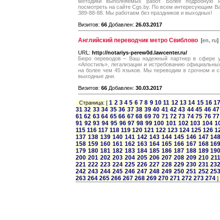
методики выполняемых работ. Более подробную
посмотреть на сайте Cgs.by. По всем интересующим Ва
389-88-88. Мы работаем без праздников и выходных!
Визитов:
66
Добавлен:
26.03.2017
Английский переводчик метро Свиблово
[
en, ru
]
URL:
http://notariys-perew0d.lawcenter.ru/
Бюро переводов – Ваш надежный партнер в сфере у
«Апостиль», легализации и истребованию официальны
на более чем 45 языков. Мы переводим в срочном и с
выходные дни.
Визитов:
66
Добавлен:
30.03.2017
1
2
3
4
5
6
7
8
9
10
11
12
13
14
15
16
1
Страница: [
31
32
33
34
35
36
37
38
39
40
41
42
43
44
45
46
47
61
62
63
64
65
66
67
68
69
70
71
72
73
74
75
76
77
91
92
93
94
95
96
97
98
99
100
101
102
103
104
1
115
116
117
118
119
120
121
122
123
124
125
126
1
137
138
139
140
141
142
143
144
145
146
147
14
158
159
160
161
162
163
164
165
166
167
168
16
179
180
181
182
183
184
185
186
187
188
189
19
200
201
202
203
204
205
206
207
208
209
210
21
221
222
223
224
225
226
227
228
229
230
231
23
242
243
244
245
246
247
248
249
250
251
252
25
263
264
265
266
267
268
269
270
271
272
273
274
]