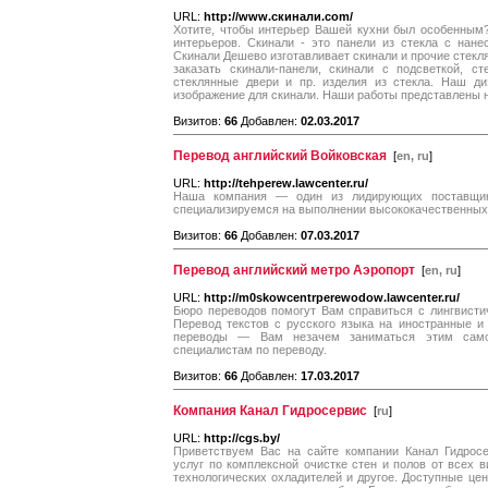
URL:
http://www.скинали.com/
Хотите, чтобы интерьер Вашей кухни был особенным?
интерьеров. Скинали - это панели из стекла с нан
Скинали Дешево изготавливает скинали и прочие стекл
заказать скинали-панели, скинали с подсветкой, с
стеклянные двери и пр. изделия из стекла. Наш д
изображение для скинали. Наши работы представлены 
Визитов:
66
Добавлен:
02.03.2017
Перевод английский Войковская
[
en, ru
]
URL:
http://tehperew.lawcenter.ru/
Наша компания — один из лидирующих поставщик
специализируемся на выполнении высококачественных 
Визитов:
66
Добавлен:
07.03.2017
Перевод английский метро Аэропорт
[
en, ru
]
URL:
http://m0skowcentrperewodow.lawcenter.ru/
Бюро переводов помогут Вам справиться с лингвисти
Перевод текстов с русского языка на иностранные и
переводы — Вам незачем заниматься этим самос
специалистам по переводу.
Визитов:
66
Добавлен:
17.03.2017
Компания Канал Гидросервис
[
ru
]
URL:
http://cgs.by/
Приветствуем Вас на сайте компании Канал Гидрос
услуг по комплексной очистке стен и полов от всех в
технологических охладителей и другое. Доступные це