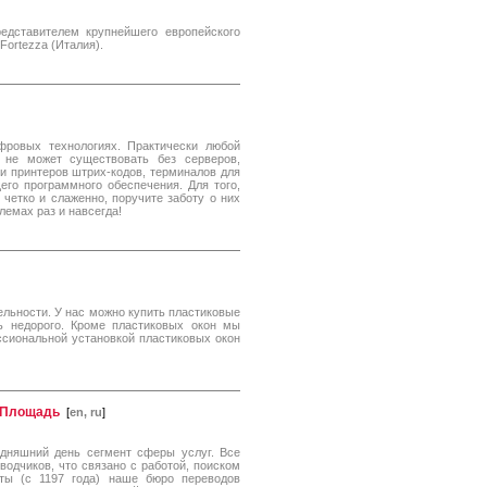
едставителем крупнейшего европейского
Fortezza (Италия).
фровых технологиях. Практически любой
 не может существовать без серверов,
 и принтеров штрих-кодов, терминалов для
его программного обеспечения. Для того,
четко и слаженно, поручите заботу о них
лемах раз и навсегда!
льности. У нас можно купить пластиковые
ь недорого. Кроме пластиковых окон мы
ссиональной установкой пластиковых окон
 Площадь
[
en, ru
]
дняшний день сегмент сферы услуг. Все
одчиков, что связано с работой, поиском
ты (с 1197 года) наше бюро переводов