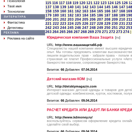
Психология
115
116
117
118
119
120
121
122
123
124
125
126
1
Твоё имя
137
138
139
140
141
142
143
144
145
146
147
14
158
159
160
161
162
163
164
165
166
167
168
16
Технологии
179
180
181
182
183
184
185
186
187
188
189
19
200
201
202
203
204
205
206
207
208
209
210
21
Фантастика
221
222
223
224
225
226
227
228
229
230
231
23
242
243
244
245
246
247
248
249
250
251
252
25
Детективы
263
264
265
266
267
268
269
270
271
272
273
274
]
Юридическая компания Ваша Защита
[
ru
]
Реклама на сайте
URL:
http://www.вашазащита66.рф
Специалисты нашей компании имеют высшее юридичес
опыт. Мы готовы предложить клиентам высококачестве
лишили водительских прав - забрали права - попали
страховая не платит Профессиональные услуги «Авт
банкротстве компании, сопровождение банкротства.
Визитов:
66
Добавлен:
07.04.2014
Детский магазин КОМ
[
ru
]
URL:
http://detskiymagazin.com
Интернет-магазин детской одежды и товаров для дете
детской одежды: комбинезонов, курток, костюмов, полук
Визитов:
66
Добавлен:
09.04.2014
РАСЧЕТ КРЕДИТА ИЛИ ДАДУТ ЛИ БАНКИ КРЕД
URL:
http://www.kdmoney.ru/
воспользуйтесь сервисом оформление кредита онлайн
сделайте свой выбор.
Визитов:
66
Добавлен:
09.04.2014