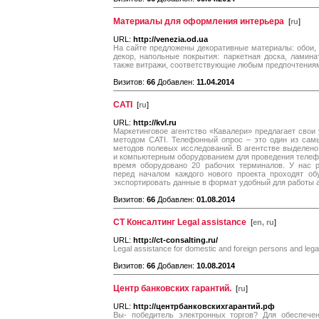
Материалы для оформления интерьера
[
ru
]
URL:
http://venezia.od.ua
На сайте предложены декоративные материалы: обои, 
декор, напольные покрытия: паркетная доска, ламинат
также витражи, соответствующие любым предпочтения
Визитов:
66
Добавлен:
11.04.2014
CATI
[
ru
]
URL:
http://kvl.ru
Маркетинговое агентство «Кавалери» предлагает свои
методом CATI. Телефонный опрос – это один из сам
методов полевых исследований. В агентстве выделе
и компьютерным оборудованием для проведения телеф
время оборудовано 20 рабочих терминалов. У нас 
перед началом каждого нового проекта проходят об
экспортировать данные в формат удобный для работы а
Визитов:
66
Добавлен:
01.08.2014
СТ Консалтинг Legal assistance
[
en, ru
]
URL:
http://ct-consalting.ru/
Legal assistance for domestiс and foreign persons and legal 
Визитов:
66
Добавлен:
10.08.2014
Центр банковских гарантий.
[
ru
]
URL:
http://центрбанковскихгарантий.рф
Вы- победитель электронных торгов? Для обеспечен