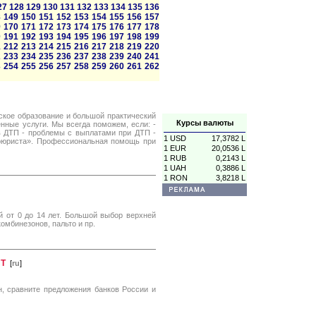
27
128
129
130
131
132
133
134
135
136
8
149
150
151
152
153
154
155
156
157
9
170
171
172
173
174
175
176
177
178
0
191
192
193
194
195
196
197
198
199
1
212
213
214
215
216
217
218
219
220
2
233
234
235
236
237
238
239
240
241
3
254
255
256
257
258
259
260
261
262
кое образование и большой практический
Курсы валюты
нные услуги. Мы всегда поможем, если: -
 в ДТП - проблемы с выплатами при ДТП -
1 USD
17,3782 L
оюриста». Профессиональная помощь при
1 EUR
20,0536 L
1 RUB
0,2143 L
1 UAH
0,3886 L
1 RON
3,8218 L
й от 0 до 14 лет. Большой выбор верхней
омбинезонов, пальто и пр.
ИТ
[
ru
]
, сравните предложения банков России и