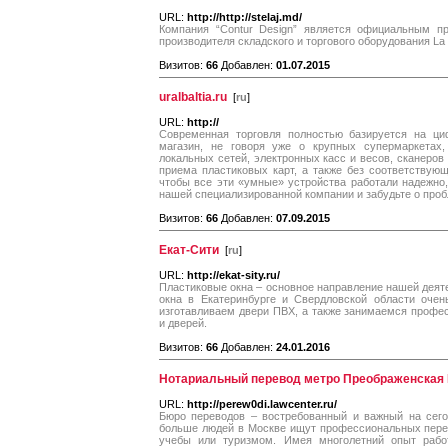
URL:
http://http://stelaj.md/
Компания “Contur Design” является официальным пр
производителя складского и торгового оборудования La 
Визитов:
66
Добавлен:
01.07.2015
uralbaltia.ru
[
ru
]
URL:
http://
Современная торговля полностью базируется на ци
магазин, не говоря уже о крупных супермаркетах,
локальных сетей, электронных касс и весов, сканеров
приема пластиковых карт, а также без соответствующ
чтобы все эти «умные» устройства работали надежно, 
нашей специализированной компании и забудьте о проб
Визитов:
66
Добавлен:
07.09.2015
Екат-Сити
[
ru
]
URL:
http://ekat-sity.ru/
Пластиковые окна – основное направление нашей деяте
окна в Екатеринбурге и Свердловской области очен
изготавливаем двери ПВХ, а также занимаемся профе
и дверей.
Визитов:
66
Добавлен:
24.01.2016
Нотариальный перевод метро Преображенская
URL:
http://perew0di.lawcenter.ru/
Бюро переводов – востребованный и важный на сего
больше людей в Москве ищут профессиональных перев
учебы или туризмом. Имея многолетний опыт рабо