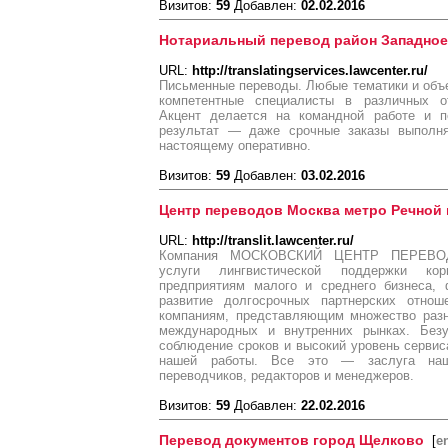
Визитов:
59
Добавлен:
02.02.2016
Нотариальный перевод район Западное
URL:
http://translatingservices.lawcenter.ru/
Письменные переводы. Любые тематики и объ
компетентные специалисты в различных от
Акцент делается на командной работе и пе
результат — даже срочные заказы выполня
настоящему оперативно.
Визитов:
59
Добавлен:
03.02.2016
Центр переводов Москва метро Речной 
URL:
http://translit.lawcenter.ru/
Компания МОСКОВСКИЙ ЦЕНТР ПЕРЕВОДО
услуги лингвистической поддержки кор
предприятиям малого и среднего бизнеса,
развитие долгосрочных партнерских отно
компаниям, представляющим множество разн
международных и внутренних рынках. Безу
соблюдение сроков и высокий уровень серви
нашей работы. Все это — заслуга наш
переводчиков, редакторов и менеджеров.
Визитов:
59
Добавлен:
22.02.2016
Перевод документов город Щелково
[
en