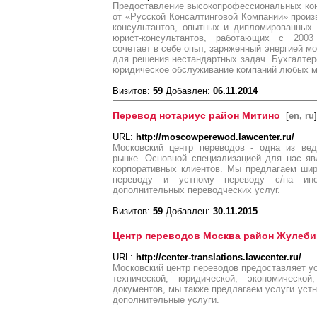
Предоставление высокопрофессиональных кон
от «Русской Консалтинговой Компании» прои
консультантов, опытных и дипломированных 
юрист-консультантов, работающих с 200
сочетает в себе опыт, заряженный энергией м
для решения нестандартных задач. Бухгалтерс
юридическое обслуживание компаний любых м
Визитов:
59
Добавлен:
06.11.2014
Перевод нотариус район Митино
[
en, ru
]
URL:
http://moscowperewod.lawcenter.ru/
Московский центр переводов - одна из ве
рынке. Основной специализацией для нас яв
корпоративных клиентов. Мы предлагаем шир
переводу и устному переводу с/на ин
дополнительных переводческих услуг.
Визитов:
59
Добавлен:
30.11.2015
Центр переводов Москва район Жулеби
URL:
http://center-translations.lawcenter.ru/
Московский центр переводов предоставляет ус
технической, юридической, экономической
документов, мы также предлагаем услуги устн
дополнительные услуги.