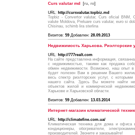
Curs valutar md
[
ru, ro
]
URL:
http://cursvalutar.topbiz.md
Topbiz - Convertor valutar, Curs oficial BNM, 
valute Moldova, Preluare curs valutar, euro si dola
Chisinau, schimb lira sterlina
Визитов:
59
Добавлен:
28.09.2013
Недвижимость Харькова. Риэлторские 
URL:
http://777realt.com
На сайте представлена информация, связанна
с недвижимостью, такими как продажа собс
обмен недвижимости. Возможно, наш опыт в
будет полезен Вам в решении Вашего жили
весь спектр риэлторских услуг, с которыми
нашего сайта. Здесь Вы можете найти не
объектов жилой и коммерческой недвижимо
Харькове и Харьковской области.
Визитов:
59
Добавлен:
13.03.2014
Интернет-магазин климатической техники
URL:
http://climatefine.com.ua/
Климатическая техника для дома и офиса 
кондиционеры, обогреватели, электрока
производителей. Звоните и заказывайте!