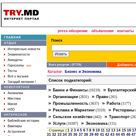
press-обозрение
объявления
контакты
Интересные новости
Знаменитости
Анекдоты
Всего ресурсов : (97719)
Добавить с
Гороскопы
new
Тесты
Каталог
Бизнес и Экономика
:
Всё о музыке
Список подкатегорий:
Загадай желание !
»
»
Банки и Финансы
Бухгалтерский
(10219)
Аномалии
»
»
Организации
Право
(2831)
(261)
Мистика
»
»
Промышленность
Работа
(3637)
(1177)
Магия
»
»
НЛО
Реклама и Маркетинг
Рестораны
(3319)
»
»
Сельское хозяйство
Транспорт
(442)
(26
Библейские истории
»
»
Услуги
Экономика
(10397)
(151)
Вампиры
1
2
3
4
5
6
7
8
9
10
11
12
13
14
15
16
1
Страница: [
Астрология
31
32
33
34
35
36
37
38
39
40
41
42
43
44
45
46
47