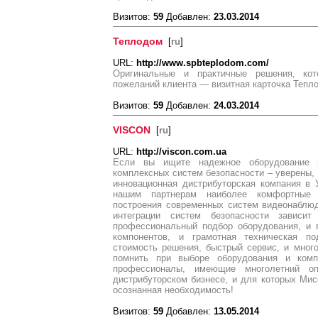
Визитов:
59
Добавлен:
23.03.2014
Теплодом
[
ru
]
URL:
http://www.spbteplodom.com/
Оригинальные и практичные решения, ко
пожеланий клиента — визитная карточка Тепл
Визитов:
59
Добавлен:
24.03.2014
VISCON
[
ru
]
URL:
http://viscon.com.ua
Если вы ищите надежное оборудование 
комплексных систем безопасности – уверены,
инновационная дистрибуторская компания в 
нашим партнерам наиболее комфортные 
построения современных систем видеонаблюд
интеграции систем безопасности завис
профессиональный подбор оборудования, и 
компонентов, и грамотная техническая п
стоимость решения, быстрый сервис, и мног
помнить при выборе оборудования и ком
профессионалы, имеющие многолетний о
дистрибуторском бизнесе, и для которых Мис
осознанная необходимость!
Визитов:
59
Добавлен:
13.05.2014