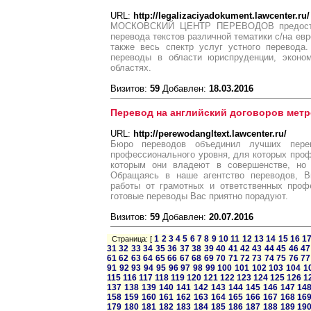
URL:
http://legalizaciyadokument.lawcenter.ru/
МОСКОВСКИЙ ЦЕНТР ПЕРЕВОДОВ предостав
перевода текстов различной тематики с/на евр
также весь спектр услуг устного перевода
переводы в области юриспруденции, эконом
областях.
Визитов:
59
Добавлен:
18.03.2016
Перевод на английский договоров метр
URL:
http://perewodangltext.lawcenter.ru/
Бюро переводов объединил лучших перев
профессионального уровня, для которых проф
которым они владеют в совершенстве, но 
Обращаясь в наше агентство переводов, В
работы от грамотных и ответственных проф
готовые переводы Вас приятно порадуют.
Визитов:
59
Добавлен:
20.07.2016
1
2
3
4
5
6
7
8
9
10
11
12
13
14
15
16
1
Страница: [
31
32
33
34
35
36
37
38
39
40
41
42
43
44
45
46
47
61
62
63
64
65
66
67
68
69
70
71
72
73
74
75
76
77
91
92
93
94
95
96
97
98
99
100
101
102
103
104
1
115
116
117
118
119
120
121
122
123
124
125
126
1
137
138
139
140
141
142
143
144
145
146
147
14
158
159
160
161
162
163
164
165
166
167
168
16
179
180
181
182
183
184
185
186
187
188
189
19