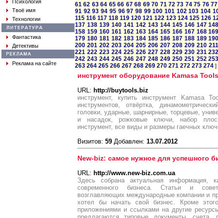
Психология
61
62
63
64
65
66
67
68
69
70
71
72
73
74
75
76
77
Твоё имя
91
92
93
94
95
96
97
98
99
100
101
102
103
104
1
115
116
117
118
119
120
121
122
123
124
125
126
1
Технологии
137
138
139
140
141
142
143
144
145
146
147
14
158
159
160
161
162
163
164
165
166
167
168
16
Фантастика
179
180
181
182
183
184
185
186
187
188
189
19
200
201
202
203
204
205
206
207
208
209
210
21
Детективы
221
222
223
224
225
226
227
228
229
230
231
23
242
243
244
245
246
247
248
249
250
251
252
25
Реклама на сайте
263
264
265
266
267
268
269
270
271
272
273
274
]
инструмент оборудование Kamasa Tools
URL:
http://buytools.biz
инструмент, купить инструмент Kamasa Too
инструментов, отвёртка, динамометрическ
головки, ударные, шарнирные, торцевые, унив
и насадок, рожковые ключи, набор плоск
инструмент, все виды и размеры гаечных ключ
Визитов:
59
Добавлен:
13.07.2012
New-biz: самое нужное для успешного б
URL:
http://www.new-biz.com.ua
Здесь собрана актуальная информация, к
современного бизнеса. Статьи и сове
возглавляющих международные компании и пре
хотел бы начать свой бизнес. Кроме этог
приложениями и ссылками на другие ресурсы
предлагаются типовые документы, счета, 