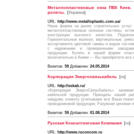
Металлопластиковые окна ПВХ Киев.
ролеты.
[
Украина
]
URL:
http://www.metalloplastic.com.ua/
Наша фирма на рынке строительных услуг 
металлопластиковые оконные системы, осте
конструкции высокого качества. Подок
Горизонтальные жалюзи, вертикальные, рим
ассортименте цветовой гаммы и видов систе
с надежными и проверенными заводами
продукцию. Купить в нашей фирме пласт
включительно в Киеве — Вы приобретете все
Визитов:
59
Добавлен:
24.05.2014
Корпорация Энергосвязькабель
[
ru
]
URL:
http://eskab.ru/
«Корпорация ЭнергоСвязьКабель» занима
кабельной продукции. Принципы нашей ра
каждому клиенту (учитываем все Ваши пожел
проводниковой продукции; Разумная ценовая 
Визитов:
59
Добавлен:
01.08.2014
Русская Консалтинговая Компания
[
ru
]
URL:
http://www.ruconcom.ru