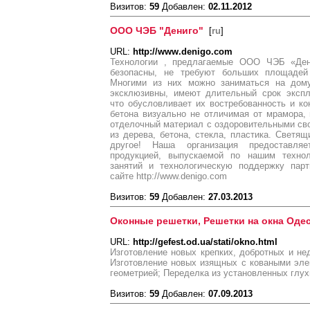
Визитов:
59
Добавлен:
02.11.2012
ООО ЧЭБ "Дениго"
[
ru
]
URL:
http://www.denigo.com
Технологии , предлагаемые ООО ЧЭБ «Дени
безопасны, не требуют больших площадей 
Многими из них можно заниматься на дому
эксклюзивны, имеют длительный срок экспл
что обусловливает их востребованность и ко
бетона визуально не отличимая от мрамора, 
отделочный материал с оздоровительными св
из дерева, бетона, стекла, пластика. Светящ
другое! Наша организация предоставля
продукцией, выпускаемой по нашим технол
занятий и технологическую поддержку пар
сайте http://www.denigo.com
Визитов:
59
Добавлен:
27.03.2013
Оконные решетки, Решетки на окна Оде
URL:
http://gefest.od.ua/stati/okno.html
Изготовление новых крепких, добротных и не
Изготовление новых изящных с коваными эле
геометрией; Переделка из установленных глух
Визитов:
59
Добавлен:
07.09.2013