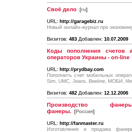
Своё дело
[
ru
]
URL:
http://garagebiz.ru
Новый онлайн-журнал про экономик
Визитов:
483
Добавлен:
10.07.2009
Коды пополнения счетов 
операторов Украины - on-line
URL:
http://prydbay.com
Пополнить счет мобильных операто
Sim, UMC, Jeans, Вееline, МОБИ, life:
Визитов:
482
Добавлен:
12.12.2006
Производство фанер
фанеры.
[
Россия
]
URL:
http://fanmaster.ru
Изготовление и продажа фанер