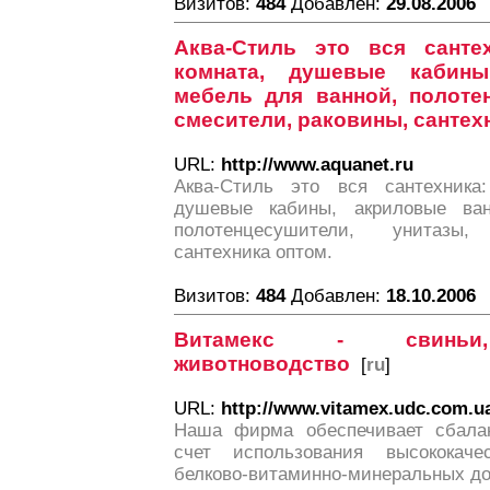
Визитов:
484
Добавлен:
29.08.2006
Аква-Стиль это вся санте
комната, душевые кабины
мебель для ванной, полотен
смесители, раковины, cантех
URL:
http://www.aquanet.ru
Аква-Стиль это вся сантехника:
душевые кабины, акриловые ва
полотенцесушители, унитазы,
cантехника оптом.
Визитов:
484
Добавлен:
18.10.2006
Витамекс - свиньи, 
животноводство
[
ru
]
URL:
http://www.vitamex.udc.com.u
Наша фирма обеспечивает сбалан
счет использования высококач
белково-витаминно-минеральных до