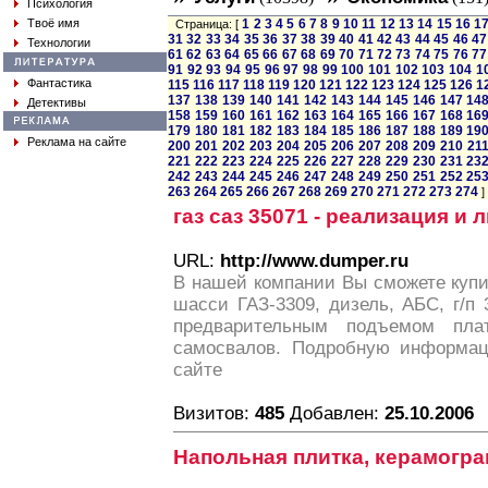
Психология
Твоё имя
1
2
3
4
5
6
7
8
9
10
11
12
13
14
15
16
1
Страница: [
31
32
33
34
35
36
37
38
39
40
41
42
43
44
45
46
47
Технологии
61
62
63
64
65
66
67
68
69
70
71
72
73
74
75
76
77
91
92
93
94
95
96
97
98
99
100
101
102
103
104
1
Фантастика
115
116
117
118
119
120
121
122
123
124
125
126
1
137
138
139
140
141
142
143
144
145
146
147
14
Детективы
158
159
160
161
162
163
164
165
166
167
168
16
179
180
181
182
183
184
185
186
187
188
189
19
Реклама на сайте
200
201
202
203
204
205
206
207
208
209
210
21
221
222
223
224
225
226
227
228
229
230
231
23
242
243
244
245
246
247
248
249
250
251
252
25
263
264
265
266
267
268
269
270
271
272
273
274
]
газ саз 35071 - реализация и 
URL:
http://www.dumper.ru
В нашей компании Вы сможете купи
шасси ГАЗ-3309, дизель, АБС, г/п 3
предварительным подъемом пл
самосвалов. Подробную информа
сайте
Визитов:
485
Добавлен:
25.10.2006
Напольная плитка, керамогра