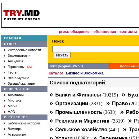
press-обозрение
объявления
контакты
Интересные новости
Знаменитости
Анекдоты
Всего ресурсов : (97721)
Добавить с
Гороскопы
new
Тесты
Каталог
Бизнес и Экономика
:
Всё о музыке
Список подкатегорий:
Загадай желание !
»
»
Банки и Финансы
Бухг
(10219)
Аномалии
»
»
Мистика
Организации
Право
(2831)
(261
Магия
»
»
Промышленность
Рабо
(3638)
НЛО
»
»
Реклама и Маркетинг
Р
(3319)
Библейские истории
»
»
Сельское хозяйство
Тра
Вампиры
(442)
Астрология
»
»
Услуги
Экономика
(10398)
(151