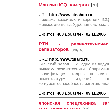
Магазин ICQ номеров
[
ru
]
URL:
http://www.uinshop.ru
Продажа красивых и коротких ICQ
Невысокие цены. Удобная система o
Визитов:
483
Добавлен:
02.11.2006
РТИ - резинотехниче
сепараторов
[
en,ru
]
URL:
http://www.tularti.ru/
Тульский завод РТИ, одно из веду
выпуску резинотехники. Современ
квалификация кадров позволя
номенклатуру изделий, п
конкурентоспособность изготавлива
Визитов:
483
Добавлен:
09.11.2006
японская спецтехника зап
техстройконтракт
[
ru
]