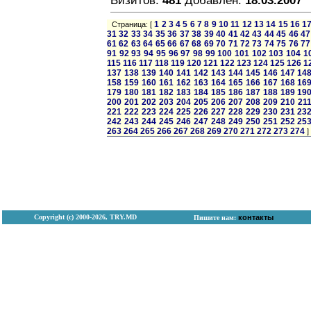
Визитов:
481
Добавлен:
18.03.2007
1
2
3
4
5
6
7
8
9
10
11
12
13
14
15
16
1
Страница: [
31
32
33
34
35
36
37
38
39
40
41
42
43
44
45
46
47
61
62
63
64
65
66
67
68
69
70
71
72
73
74
75
76
77
91
92
93
94
95
96
97
98
99
100
101
102
103
104
1
115
116
117
118
119
120
121
122
123
124
125
126
1
137
138
139
140
141
142
143
144
145
146
147
14
158
159
160
161
162
163
164
165
166
167
168
16
179
180
181
182
183
184
185
186
187
188
189
19
200
201
202
203
204
205
206
207
208
209
210
21
221
222
223
224
225
226
227
228
229
230
231
23
242
243
244
245
246
247
248
249
250
251
252
25
263
264
265
266
267
268
269
270
271
272
273
274
]
Copyright (с) 2000-2026, TRY.MD
контакты
Пишите нам: