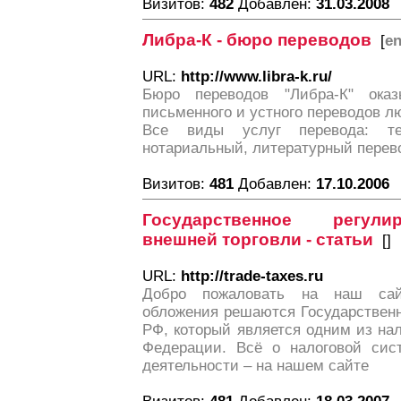
Визитов:
482
Добавлен:
31.03.2008
Либра-К - бюро переводов
[
e
URL:
http://www.libra-k.ru/
Бюро переводов "Либра-К" ока
письменного и устного переводов л
Все виды услуг перевода: тех
нотариальный, литературный перев
Визитов:
481
Добавлен:
17.10.2006
Государственное регули
внешней торговли - статьи
[
]
URL:
http://trade-taxes.ru
Добро пожаловать на наш сай
обложения решаются Государствен
РФ, который является одним из на
Федерации. Всё о налоговой сис
деятельности – на нашем сайте