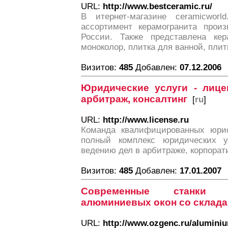
URL:
http://www.bestceramic.ru/
В итернет-магазине ceramicworl
ассортимент керамогранита произ
России. Также представлена кер
моноколор, плитка для ванной, плит
Визитов:
485
Добавлен:
07.12.2006
Юридические услуги - лицен
арбитраж, консалтинг
[
ru
]
URL:
http://www.license.ru
Команда квалифицированных юрис
полный комплекс юридических у
ведению дел в арбитраже, корпорат
Визитов:
485
Добавлен:
17.01.2007
Современные станки 
алюминиевых окон со склада
URL:
http://www.ozgenc.ru/alumini