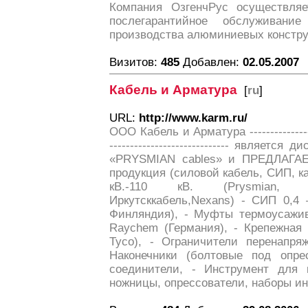
Компания ОзгенчРус осуществляе
послегарантийное обслуживан
производства алюминиевых констру
Визитов:
485
Добавлен:
02.05.2007
Кабель и Арматура
[
ru
]
URL:
http://www.karm.ru/
ООО Кабель и Арматура -------------------
----------------------------- являет
«PRYSMIAN cables» и ПРЕДЛАГАЕТ
продукция (силовой кабель, СИП, к
кВ.-110 кВ. (Prysmian, Ю
Иркутсккабель,Nexans) - СИП 0,4 
Финляндия), - Муфты термоусажив
Raychem (Германия), - Крепежная
Tyco), - Ограничители перенапря
Наконечники (болтовые под опрес
соединители, - Инструмент для к
ножницы, опрессователи, наборы ин