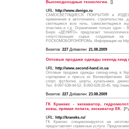
Высокодоходные технологии.
[
]
URL:
http://www.denigo.ru
САМОСВЕТЯЩИЕСЯ ПОКРЫТИЯ и ИЗДЕЛИ
применения в автотюнинге, строительстве, д
светящиеся всю ночь, самосветящиеся изд
пластика и т.д. Ограничение только одно –
Бюро «ДЕНИГО» предлагает технологическ
сопутствующее сырье, созданные на о
РОСКОМОБОРОНПРОМа. Информация на http:/
Визитов:
227
Добавлен:
21.08.2009
Оптовые продажи одежды секонд-хенд 
URL:
http://www.second-hand.in.ua
Оптовые продажи одежды секонд-хенд в Укр
сортировки и пресса из Великобритании. Ш
спорт, футболки, шорты, купальники, джин
Тел. 8-097-538-44-52, 8-093-628-20-45, http://w
Визитов:
227
Добавлен:
23.08.2009
ГК Кранэкс - экскаватор, гидромолот
ковш, прямая лопата, экскаватор ЕК.
[
Р
URL:
http://kraneks.ru/
ГК Кранэкс специализируется на изготов
предоставляет сервисные услуги. Предлагаем 