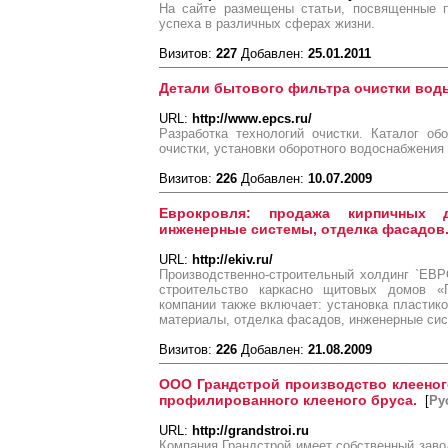
На сайте размещены статьи, посвященные п
успеха в различных сферах жизни.
Визитов:
227
Добавлен:
25.01.2011
Детали бытового фильтра очистки вод
URL:
http://www.epcs.ru/
Разработка технологий очистки. Каталог об
очистки, установки оборотного водоснабжения 
Визитов:
226
Добавлен:
10.07.2009
Еврокровля: продажа кирпичных д
инженерные системы, отделка фасадов
URL:
http://ekiv.ru/
Производственно-строительный холдинг `ЕВ
строительство каркасно щитовых домов 
компании также включает: установка пластик
материалы, отделка фасадов, инженерные си
Визитов:
226
Добавлен:
21.08.2009
ООО Грандстрой производство клееног
профилированного клееного бруса.
[
Ру
URL:
http://grandstroi.ru
Компания Грандстрой имеет собственный завод