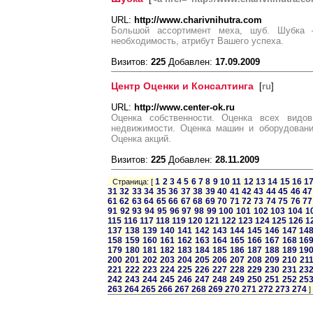
URL:
http://www.charivnihutra.com
Большой ассортимент меха, шуб. Шубка 
необходимость, атрибут Вашего успеха.
Визитов:
225
Добавлен:
17.09.2009
Центр Оценки и Консалтинга
[
ru
]
URL:
http://www.center-ok.ru
Оценка собственности. Оценка всех видо
недвижимости. Оценка машин и оборудовани
Оценка акций.
Визитов:
225
Добавлен:
28.11.2009
1
2
3
4
5
6
7
8
9
10
11
12
13
14
15
16
1
Страница: [
31
32
33
34
35
36
37
38
39
40
41
42
43
44
45
46
47
61
62
63
64
65
66
67
68
69
70
71
72
73
74
75
76
77
91
92
93
94
95
96
97
98
99
100
101
102
103
104
1
115
116
117
118
119
120
121
122
123
124
125
126
1
137
138
139
140
141
142
143
144
145
146
147
14
158
159
160
161
162
163
164
165
166
167
168
16
179
180
181
182
183
184
185
186
187
188
189
19
200
201
202
203
204
205
206
207
208
209
210
21
221
222
223
224
225
226
227
228
229
230
231
23
242
243
244
245
246
247
248
249
250
251
252
25
263
264
265
266
267
268
269
270
271
272
273
274
]