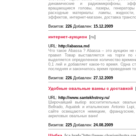
динамические и радиомикрофоны, эффе
вращающиеся головы, лазеры, генераторы
расходные материалы: лампы, жидкости
эффектов, интернет-магазин, доставка трансп
Визитов:
226
Добавлен:
15.12.2009
интернет-аукцион
[
ru
]
URL:
http://abassa.md
Что такое Abassa ? Abassa – это аукцион не
правил Товар выставляется на торги по 
выделяется определенное количество времени
0,1 лей и добавляет какое-то время. Одна ст
последняя и закончилось время проведения то
Визитов:
226
Добавлен:
27.12.2009
Удобные овальные ванны с доставкой
URL:
http://www.santekhstroy.ru/
Широчайший выбор восхитительных овальны
Bellrado, Aquatek и итальянских Antonio Lupi,
сайте освещаются немецкие, французские, 
акриловых овальных ванн!
Визитов:
225
Добавлен:
24.08.2009
Шубка
[
<a href="http://www.charivnihutra.c