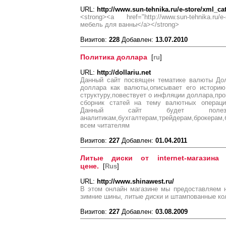
URL:
http://www.sun-tehnika.ru/e-store/xml_c
<strong><a href="http://www.sun-tehnika.ru/e-
мебель для ванны</a></strong>
Визитов:
228
Добавлен:
13.07.2010
Политика доллара
[
ru
]
URL:
http://dollariu.net
Данный сайт посвящен тематике валюты Дол
доллара как валюты,описывает его историю
структуру,повествует о инфляции доллара,про
сборник статей на тему валютных операций
Данный сайт будет полез
аналитикам,бухгалтерам,трейдерам,брокер
всем читателям
Визитов:
227
Добавлен:
01.04.2011
Литые диски от internet-магазина
цене.
[
Rus
]
URL:
http://www.shinawest.ru/
В этом онлайн магазине мы предоставляем 
зимние шины, литые диски и штампованные ко
Визитов:
227
Добавлен:
03.08.2009