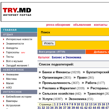
press-обозрение
объявления
контакты
Интересные новости
Знаменитости
Анекдоты
Всего ресурсов : (97719)
Добавить с
Гороскопы
new
Тесты
Каталог
Бизнес и Экономика
:
Всё о музыке
Список подкатегорий:
Загадай желание !
»
»
Банки и Финансы
Бухгалтерский
(10219)
Аномалии
»
»
Организации
Право
(2831)
(261)
Мистика
»
»
Промышленность
Работа
(3637)
(1177)
Магия
»
»
НЛО
Реклама и Маркетинг
Рестораны
(3319)
»
»
Сельское хозяйство
Транспорт
(442)
(26
Библейские истории
»
»
Услуги
Экономика
(10397)
(151)
Вампиры
1
2
3
4
5
6
7
8
9
10
11
12
13
14
15
16
1
Страница: [
Астрология
31
32
33
34
35
36
37
38
39
40
41
42
43
44
45
46
47