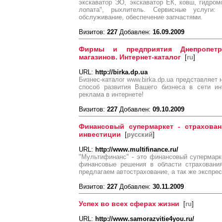
экскаватор ЭО, экскаватор ЕК, ковш, гидромо
лопата", рыхлитель. Сервисные услуги: 
обслуживание, обеспечение запчастями.
Визитов:
227
Добавлен:
16.09.2009
Фирмы и предприятия Днепропетр
магазинов. Интернет-каталог
[
ru
]
URL:
http://birka.dp.ua
Бизнес-каталог www.birka.dp.ua представляет
способ развития Вашего бизнеса в сети инт
реклама в интернете!
Визитов:
227
Добавлен:
09.10.2009
Финансовый супермаркет - страхован
инвестиции
[
русский
]
URL:
http://www.multifinance.ru/
"Мультифинанс" - это финансовый супермар
финансовые решения в области страхования
предлагаем автострахование, а так же экспрес
Визитов:
227
Добавлен:
30.11.2009
Успех во всех сферах жизни
[
ru
]
URL:
http://www.samorazvitie4you.ru/