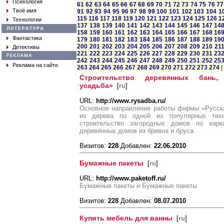
Психология
61
62
63
64
65
66
67
68
69
70
71
72
73
74
75
76
77
Твоё имя
91
92
93
94
95
96
97
98
99
100
101
102
103
104
1
115
116
117
118
119
120
121
122
123
124
125
126
1
Технологии
137
138
139
140
141
142
143
144
145
146
147
14
158
159
160
161
162
163
164
165
166
167
168
16
Фантастика
179
180
181
182
183
184
185
186
187
188
189
19
200
201
202
203
204
205
206
207
208
209
210
21
Детективы
221
222
223
224
225
226
227
228
229
230
231
23
242
243
244
245
246
247
248
249
250
251
252
25
Реклама на сайте
263
264
265
266
267
268
269
270
271
272
273
274
]
Строительство деревянных бань,
усадьба»
[
ru
]
URL:
http://www.rysadba.ru/
Основное направление работы фирмы «Русска
из дерева по одной из популярных техн
строительство загородных домов по карк
деревянных домов из бревна и бруса
Визитов:
228
Добавлен:
22.06.2010
Бумажные пакеты
[
ru
]
URL:
http://www.paketoff.ru/
Бумажные пакеты и Бумажные пакеты
Визитов:
228
Добавлен:
08.07.2010
Купить мебель для ванны
[
ru
]