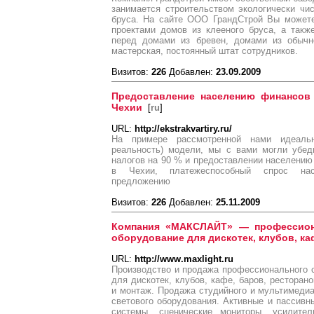
занимается строительством экологически чи
бруса. На сайте ООО ГрандСтрой Вы можете
проектами домов из клееного бруса, а так
перед домами из бревен, домами из обычно
мастерская, постоянный штат сотрудников.
Визитов:
226
Добавлен:
23.09.2009
Предоставление населению финансов 
Чехии
[
ru
]
URL:
http://ekstrakvartiry.ru/
На примере рассмотренной нами идеаль
реальность) модели, мы с вами могли убед
налогов на 90 % и предоставлении населению
в Чехии, платежеспособный спрос нас
предложению
Визитов:
226
Добавлен:
25.11.2009
Компания «МАКСЛАЙТ» — профессион
оборудование для дискотек, клубов, ка
URL:
http://www.maxlight.ru
Производство и продажа профессионального с
для дискотек, клубов, кафе, баров, ресторано
и монтаж. Продажа студийного и мультимедиа
светового оборудования. Активные и пассив
системы, сценические мониторы, усилите