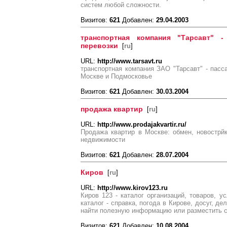
систем любой сложности.
Визитов:
621
Добавлен:
29.04.2003
транспортная компания "Тарсавт" -
перевозки
[
ru
]
URL:
http://www.tarsavt.ru
транспортная компания ЗАО "Тарсавт" - пасс
Москве и Подмосковье
Визитов:
621
Добавлен:
30.03.2004
продажа квартир
[
ru
]
URL:
http://www.prodajakvartir.ru/
Продажа квартир в Москве: обмен, новострйк
недвижимости
Визитов:
621
Добавлен:
28.07.2004
Киров
[
ru
]
URL:
http://www.kirov123.ru
Киров 123 - каталог организаций, товаров, у
каталог - справка, погода в Кирове, досуг, д
найти полезную информацию или разместить с
Визитов:
621
Добавлен:
10.08.2004