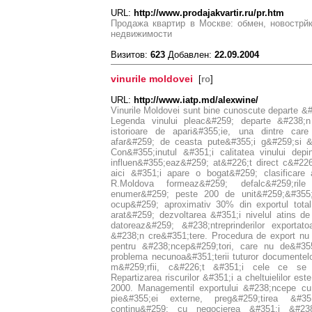
URL:
http://www.prodajakvartir.ru/pr.htm
Продажа квартир в Москве: обмен, новострйк
недвижимости
Визитов:
623
Добавлен:
22.09.2004
vinurile moldovei
[
ro
]
URL:
http://www.iatp.md/alexwine/
Vinurile Moldovei sunt bine cunoscute departe &#
Legenda vinului pleac&#259; departe &#238;n
istorioare de apari&#355;ie, una dintre car
afar&#259; de ceasta pute&#355;i g&#259;si &#
Con&#355;inutul &#351;i calitatea vinului dep
influen&#355;eaz&#259; at&#226;t direct c&#226;
aici &#351;i apare o bogat&#259; clasificare 
R.Moldova formeaz&#259; defalc&#259;rile
enumer&#259; peste 200 de unit&#259;&#355;i.
ocup&#259; aproximativ 30% din exportul total 
arat&#259; dezvoltarea &#351;i nivelul atins 
datoreaz&#259; &#238;ntreprinderilor exporta
&#238;n cre&#351;tere. Procedura de export nu
pentru &#238;ncep&#259;tori, care nu de&#355
problema necunoa&#351;terii tuturor documentel
m&#259;rfii, c&#226;t &#351;i cele ce se t
Repartizarea riscurilor &#351;i a cheltuielilor es
2000. Managementil exportului &#238;ncepe cu
pie&#355;ei externe, preg&#259;tirea &#351
continu&#259; cu negocierea &#351;i &#238