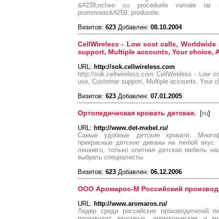
&#238;nchee cu procedurile vamale iar p
promoveaz&#259; produsele.
Визитов:
623
Добавлен:
08.10.2004
CellWireless - Low cost calls, Worldwide
support, Multiple accounts, Your choice, Af
URL:
http://sok.cellwireless.com
http://sok.cellwireless.com CellWireless - Low c
use, Customer support, Multiple accounts, Your cho
Визитов:
623
Добавлен:
07.01.2005
Ортопедическая кровать детская.
[
ru
]
URL:
http://www.det-mebel.ru/
Самые удобные детские кровати. Много
прекрасные детские диваны на любой вкус.
лишнего, только элитная детская мебель на
выбрать специалисты.
Визитов:
623
Добавлен:
06.12.2006
ООО Аромарос-М Российский производ
URL:
http://www.aromaros.ru/
Лидер среди российских производителей п
производит вкусовые, ароматические и м