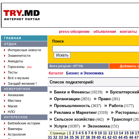
press-обозрение
объявления
контакты
Интересные новости
Знаменитости
Анекдоты
Всего ресурсов : (97718)
Добавить с
Гороскопы
new
Тесты
Каталог
Бизнес и Экономика
:
Всё о музыке
Список подкатегорий:
Загадай желание !
»
»
Банки и Финансы
Бухгалтерский
(10219)
Аномалии
»
»
Организации
Право
(2831)
(261)
Мистика
»
»
Промышленность
Работа
(3637)
(1177)
Магия
»
»
НЛО
Реклама и Маркетинг
Рестораны
(3319)
»
»
Сельское хозяйство
Транспорт
(442)
(26
Библейские истории
»
»
Услуги
Экономика
(10397)
(151)
Вампиры
1
2
3
4
5
6
7
8
9
10
11
12
13
14
15
16
1
Страница: [
Астрология
31
32
33
34
35
36
37
38
39
40
41
42
43
44
45
46
47