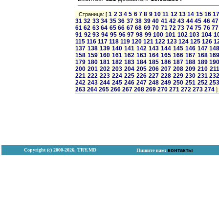
1
2
3
4
5
6
7
8
9
10
11
12
13
14
15
16
1
Страница: [
31
32
33
34
35
36
37
38
39
40
41
42
43
44
45
46
47
61
62
63
64
65
66
67
68
69
70
71
72
73
74
75
76
77
91
92
93
94
95
96
97
98
99
100
101
102
103
104
1
115
116
117
118
119
120
121
122
123
124
125
126
1
137
138
139
140
141
142
143
144
145
146
147
14
158
159
160
161
162
163
164
165
166
167
168
16
179
180
181
182
183
184
185
186
187
188
189
19
200
201
202
203
204
205
206
207
208
209
210
21
221
222
223
224
225
226
227
228
229
230
231
23
242
243
244
245
246
247
248
249
250
251
252
25
263
264
265
266
267
268
269
270
271
272
273
274
]
Copyright (с) 2000-2026, TRY.MD
контакты
Пишите нам: