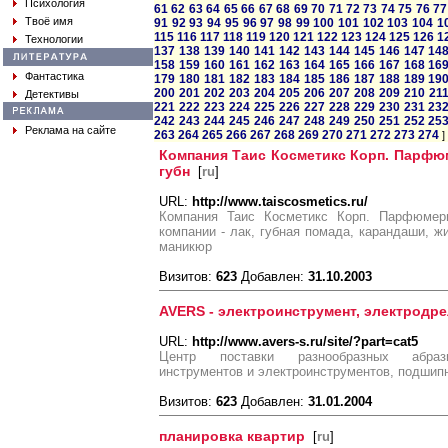
Психология
61
62
63
64
65
66
67
68
69
70
71
72
73
74
75
76
77
Твоё имя
91
92
93
94
95
96
97
98
99
100
101
102
103
104
1
115
116
117
118
119
120
121
122
123
124
125
126
1
Технологии
137
138
139
140
141
142
143
144
145
146
147
14
158
159
160
161
162
163
164
165
166
167
168
16
Фантастика
179
180
181
182
183
184
185
186
187
188
189
19
200
201
202
203
204
205
206
207
208
209
210
21
Детективы
221
222
223
224
225
226
227
228
229
230
231
23
242
243
244
245
246
247
248
249
250
251
252
25
Реклама на сайте
263
264
265
266
267
268
269
270
271
272
273
274
]
Компания Таис Косметикс Корп. Парфюм
губн
[
ru
]
URL:
http://www.taiscosmetics.ru/
Компания Таис Косметикс Корп. Парфюмери
компании - лак, губная помада, карандаши, ж
маникюр
Визитов:
623
Добавлен:
31.10.2003
AVERS - электроинструмент, электродр
URL:
http://www.avers-s.ru/site/?part=cat5
Центр поставки разнообразных абрази
инструментов и электроинструментов, подшип
Визитов:
623
Добавлен:
31.01.2004
планировка квартир
[
ru
]