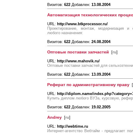
Визитов:
622
Добавлен:
13.08.2004
Автоматизация технологических проце
URL:
http://www.btkprocessor.ru/
Проектирование, монтаж, модернизация и 
любого назначения:
Визитов:
622
Добавлен:
24.08.2004
Оптовые поставки запчастей
[
ru
]
URL:
http://www.mahovik.ru/
Оптовые поставки запчастей для сельхозтехн
Визитов:
622
Добавлен:
13.09.2004
Реферат по административному праву
[
URL:
http://diplom.name/index.php?category=
Купить диплом любого ВУЗа, курсовую, реферат 
Визитов:
622
Добавлен:
19.02.2005
Andrey
[
ru
]
URL:
http://webtime.ru
Интернет-агентство Вебтайм - предлагает по