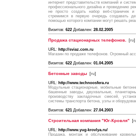
интернет представительств компаний и систе
профессионального дизайна и проведению ре
не просто создать набор веб-страничек и
стремимся в первую очередь создавать де
помощью которого компании могут решать реал
Визитов:
622
Добавлен:
28.02.2005
Продажа стационарных телефонов.
[
ru
]
URL:
http://sviaz.com.ru
Магазин по продаже телефонов. Огромный асс
Визитов:
622
Добавлен:
01.04.2005
Бетонные заводы
[
ru
]
URL:
http://www.technoosfera.ru
Модульные стационарные, мобильные бетонны
башенные заводы, двухвальные, планетарны
производству закладочных смесей, устано
системы транспорта бетона, узлы и оборудова
Визитов:
621
Добавлен:
27.04.2003
Строительная компания "Юг-Кровля"
[
r
URL:
http://www.yug-krovlya.ru/
Продажа, монтаж и обслуживание кровель