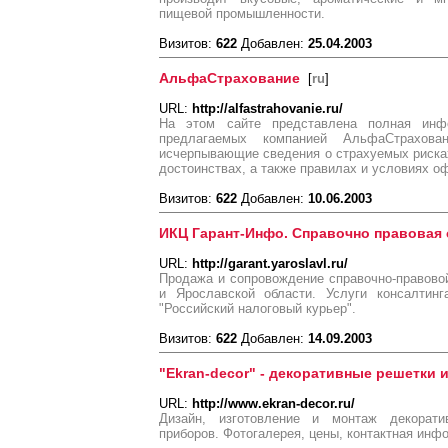
пищевой промышленности.
Визитов:
622
Добавлен:
25.04.2003
АльфаСтрахование
[
ru
]
URL:
http://alfastrahovanie.ru/
На этом сайте представлена полная инф
предлагаемых компанией АльфаCтрахов
исчерпывающие сведения о страхуемых рисках
достоинствах, а также правилах и условиях о
Визитов:
622
Добавлен:
10.06.2003
ИКЦ Гарант-Инфо. Справочно правовая 
URL:
http://garant.yaroslavl.ru/
Продажа и сопровождение справочно-правово
и Ярославской области. Услуги консалтинг
"Российский налоговый курьер".
Визитов:
622
Добавлен:
14.09.2003
"Ekran-decor" - декоративные решетки 
URL:
http://www.ekran-decor.ru/
Дизайн, изготовление и монтаж декорат
приборов. Фотогалерея, цены, контактная инф