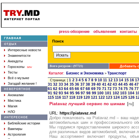
press-обозрение
объявления
контакты
Интересные новости
Знаменитости
Анекдоты
Всего ресурсов : (97721)
Добавить с
Гороскопы
new
Тесты
Каталог
Бизнес и Экономика
Транспорт
:
>
Всё о музыке
1
2
3
4
5
6
7
8
9
10
11
12
13
14
15
16
1
Страница: [
Загадай желание !
31
32
33
34
35
36
37
38
39
40
41
42
43
44
45
46
47
61
62
63
64
65
66
67
68
69
70
71
72
73
74
75
76
77
91
92
93
94
95
96
97
98
99
100
101
102
103
104
1
Аномалии
115
116
117
118
119
120
121
122
123
124
125
126
1
Мистика
Piatavaz лучший сервис по шинам
[
ru
]
Магия
НЛО
URL:
https://piatavaz.md
Добро пожаловать на Piatavaz.md – ваш над
автомобильных шин и профессионального об
Библейские истории
Мы гордимся предоставлением широкого асс
Вампиры
для различных видов автомобилей, включая ле
Астрология
Наш ассортимент включает продукты, объе