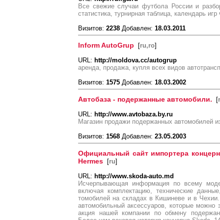
Все свежие случаи футбола России и разбо
статистика, турнирная таблица, календарь игр 
Визитов:
2238
Добавлен:
18.03.2011
Inform AutoGrup
[
ru,ro
]
URL:
http://moldova.cc/autogrup
аренда, продажа, купля всех видов автотранс
Визитов:
1575
Добавлен:
18.03.2002
Автобаза - подержанные автомобили.
[
URL:
http://www.avtobaza.by.ru
Магазин продажи подержанных автомобилей и
Визитов:
1568
Добавлен:
23.05.2003
Официальный сайт импортера концерн
Hermes
[
ru
]
URL:
http://www.skoda-auto.md
Исчерпывающая информация по всему моде
включая комплектацию, технические данные
томобилей на складах в Кишиневе и в Чехии
автомобильный аксессуаров, которые можно з
акция нашей компании по обмену подержан