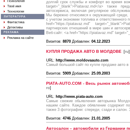
Психология
долгий срок службы и комфорт во время вожде
target="_blank">Piatavaz.md</a> также пр
Твоё имя
автосервиса, включая регулярное обслужив
Технологии
Мы бережно относимся к окружающей среде, 
с учетом экономии топлива и ответственного 
Фантастика
href="https://piatavaz.md" target="_blank"
Детективы
партнерских отношений в мире шин и автосерви
Веб-сайт: <a href="https://piatavaz.md" target=
Реклама на сайте
Визитов:
8870
Добавлен:
04.12.2023
КУПЛЯ ПРОДАЖА АВТО В МОЛДОВЕ
[
ru
]
URL:
http://www.moldovaauto.com
Самый большой сайт по купле продаже авто в
Визитов:
5909
Добавлен:
25.09.2003
PIATA-AUTO.COM - Весь рынок автомоб
ro
]
URL:
http://www.piata-auto.com
Самые свежие обьявления авторынка Молдо
нашем сайте. Каждое обявление содержит п
также 3 фотографии: спереди, сзади и салон. 
Визитов:
4746
Добавлен:
21.01.2005
Автосалон – автомобили из Германии по