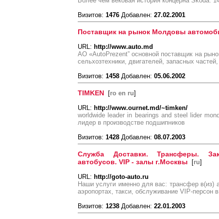
Более чем вековая история концерна Skoda. 1
Визитов:
1476
Добавлен:
27.02.2001
Поставщик на рынок Молдовы автомоб
URL:
http://www.auto.md
АО «AutoPrezent” основной поставщик на рыно
сельхозтехники, двигателей, запасных частей,
Визитов:
1458
Добавлен:
05.06.2002
TIMKEN
[
ro en ru
]
URL:
http://www.ournet.md/~timken/
worldwide leader in bearings and steel lider mon
лидер в производстве подшипников
Визитов:
1428
Добавлен:
08.07.2003
Служба Доставки. Трансферы. Зак
автобусов. VIP - залы г.Москвы
[
ru
]
URL:
http://goto-auto.ru
Наши услуги именно для вас: трансфер в(из) 
аэропортах, такси, обслуживание VIP-персон в
Визитов:
1238
Добавлен:
22.01.2003