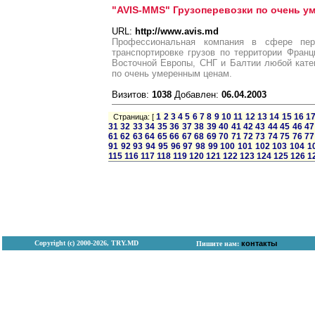
"AVIS-MMS" Грузоперевозки по очень у
URL:
http://www.avis.md
Профессиональная компания в сфере пер
транспортировке грузов по территории Франц
Восточной Европы, СНГ и Балтии любой кате
по очень умеренным ценам.
Визитов:
1038
Добавлен:
06.04.2003
1
2
3
4
5
6
7
8
9
10
11
12
13
14
15
16
1
Страница: [
31
32
33
34
35
36
37
38
39
40
41
42
43
44
45
46
47
61
62
63
64
65
66
67
68
69
70
71
72
73
74
75
76
77
91
92
93
94
95
96
97
98
99
100
101
102
103
104
1
115
116
117
118
119
120
121
122
123
124
125
126
1
Copyright (с) 2000-2026, TRY.MD
контакты
Пишите нам: