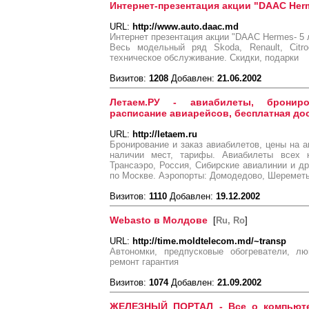
Интернет-презентация акции "DAAC Herm
URL:
http://www.auto.daac.md
Интернет презентация акции "DAAC Hermes- 5 ле
Весь модельный ряд Skoda, Renault, Citro
техническое обслуживание. Скидки, подарки
Визитов:
1208
Добавлен:
21.06.2002
Летаем.РУ - авиабилеты, брониро
расписание авиарейсов, бесплатная до
URL:
http://letaem.ru
Бронирование и заказ авиабилетов, цены на а
наличии мест, тарифы. Авиабилеты всех к
Трансаэро, Россия, Сибирские авиалинии и др
по Москве. Аэропорты: Домодедово, Шереметье
Визитов:
1110
Добавлен:
19.12.2002
Webasto в Молдове
[
Ru, Ro
]
URL:
http://time.moldtelecom.md/~transp
Автономки, предпусковые обогреватели, лю
ремонт гарантия
Визитов:
1074
Добавлен:
21.09.2002
ЖЕЛЕЗНЫЙ ПОРТАЛ - Все о компьютер