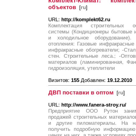
Комплект-Климат: компле
объектов
[
ru
]
URL:
http://komplekt62.ru
Комплектация строительных об
системы (Кондиционеры бытовые 
и холодильное оборудование).
отопления: Газовые инфракрасные 
инфракрасные обогреватели; -Стал
стен. Строительные леса.; -Опто
материалов (ламинированная, Фа
гидроизоляция, утеплители
Визитов:
155
Добавлен:
19.12.2010
ДВП поставки в оптом
[
ru
]
URL:
http://www.fanera-stroy.ru/
Предприятие ООО Рутон заним
продажей строительных материало
и другие пиломатериалы. На 
получить подробную информацию 
ценах на них, а также условиях пр