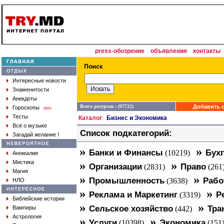
press-обозрение
объявления
контакты
Интересные новости
Знаменитости
Анекдоты
Всего ресурсов : (97722)
Добавить с
Гороскопы
new
Тесты
Каталог
Бизнес и Экономика
:
Всё о музыке
Список подкатегорий:
Загадай желание !
»
»
Банки и Финансы
Бухг
(10219)
Аномалии
»
»
Мистика
Организации
Право
(2831)
(261
Магия
»
»
Промышленность
Рабо
(3638)
НЛО
»
»
Реклама и Маркетинг
Р
(3319)
Библейские истории
»
»
Сельское хозяйство
Тра
Вампиры
(442)
Астрология
»
»
Услуги
Экономика
(10398)
(151