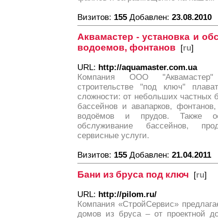
Визитов:
155
Добавлен:
23.08.2010
Аквамастер - установка и об
водоемов, фонтанов
[
ru
]
URL:
http://aquamaster.com.ua
Компания ООО "Аквамастер" 
строительстве "под ключ" плава
сложности: от небольших частных 
бассейнов и авапарков, фонтанов,
водоёмов и прудов. Также ос
обслуживание бассейнов, пр
сервисные услуги.
Визитов:
155
Добавлен:
21.04.2011
Бани из бруса под ключ
[
ru
]
URL:
http://pilom.ru/
Компания «СтройСервис» предлагае
домов из бруса – от проектной д