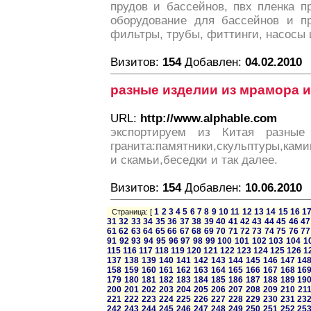
прудов и бассейнов, пвх пленка п
оборудование для бассейнов и пр
фильтры, трубы, фиттинги, насосы 
Визитов:
154
Добавлен:
04.02.2010
разные изделии из мрамора и
URL:
http://www.alphable.com
экспортируем из Китая разны
гранита:памятники,скульптуры,кам
и скамьи,беседки и так далее.
Визитов:
154
Добавлен:
10.06.2010
1
2
3
4
5
6
7
8
9
10
11
12
13
14
15
16
1
Страница: [
31
32
33
34
35
36
37
38
39
40
41
42
43
44
45
46
47
61
62
63
64
65
66
67
68
69
70
71
72
73
74
75
76
77
91
92
93
94
95
96
97
98
99
100
101
102
103
104
1
115
116
117
118
119
120
121
122
123
124
125
126
1
137
138
139
140
141
142
143
144
145
146
147
14
158
159
160
161
162
163
164
165
166
167
168
16
179
180
181
182
183
184
185
186
187
188
189
19
200
201
202
203
204
205
206
207
208
209
210
21
221
222
223
224
225
226
227
228
229
230
231
23
242
243
244
245
246
247
248
249
250
251
252
25