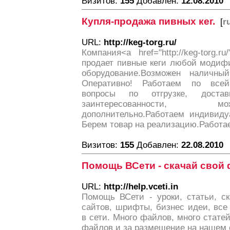
Визитов:
155
Добавлен:
12.08.2010
Купля-продажа пивных кег.
[
r
URL:
http://keg-torg.ru/
Компания<a href="http://keg-torg.r
продает пивные кеги любой модифи
оборудование.Возможен наличны
Оперативно! Работаем по всей
вопросы по отгрузке, доста
заинтересованности, 
дополнительно.Работаем индивиду
Берем товар на реализацию.Работа
Визитов:
155
Добавлен:
22.08.2010
Помощь ВСети - скачай свой
URL:
http://help.vceti.in
Помощь ВСети - уроки, статьи, с
сайтов, шрифты, бизнес идеи, все
в сети. Много файлов, много стате
файлов и за размещение на нашем 