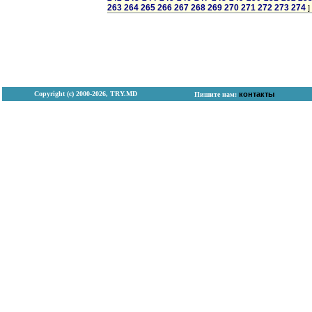
263
264
265
266
267
268
269
270
271
272
273
274
]
Copyright (с) 2000-2026, TRY.MD
контакты
Пишите нам: