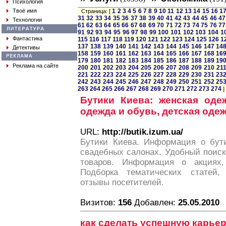
Психология
Твоё имя
1
2
3
4
5
6
7
8
9
10
11
12
13
14
15
16
1
Страница: [
31
32
33
34
35
36
37
38
39
40
41
42
43
44
45
46
47
Технологии
61
62
63
64
65
66
67
68
69
70
71
72
73
74
75
76
77
91
92
93
94
95
96
97
98
99
100
101
102
103
104
1
Фантастика
115
116
117
118
119
120
121
122
123
124
125
126
1
137
138
139
140
141
142
143
144
145
146
147
14
Детективы
158
159
160
161
162
163
164
165
166
167
168
16
179
180
181
182
183
184
185
186
187
188
189
19
Реклама на сайте
200
201
202
203
204
205
206
207
208
209
210
21
221
222
223
224
225
226
227
228
229
230
231
23
242
243
244
245
246
247
248
249
250
251
252
25
263
264
265
266
267
268
269
270
271
272
273
274
]
Бутики Киева: женская оде
одежда и обувь, детская оде
URL:
http://butik.izum.ua/
Бутики Киева. Информация о бути
свадебных салонах. Удобный поиск
товаров. Информация о акциях,
Подборка тематических статей, 
отзывы посетителей.
Визитов:
156
Добавлен:
25.05.2010
как сделать успешную карьер