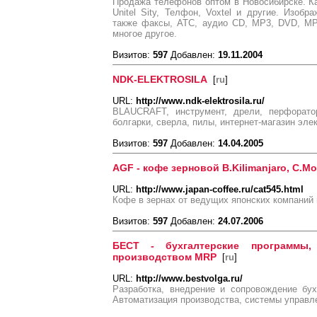
Продажа телефонов оптом в Новосибирске. Ка
Unitel Sity, Телфон, Voxtel и другие. Изобр
также факсы, АТС, аудио CD, MP3, DVD, MP
многое другое.
Визитов:
597
Добавлен:
19.11.2004
NDK-ELEKTROSILA
[
ru
]
URL:
http://www.ndk-elektrosila.ru/
BLAUCRAFT, инструмент, дрели, перфоратор
болгарки, сверла, пилы, интернет-магазин элек
Визитов:
597
Добавлен:
14.04.2005
AGF - кофе зерновой B.Kilimanjaro, C.Mo
URL:
http://www.japan-coffee.ru/cat545.html
Кофе в зернах от ведущих японских компаний
Визитов:
597
Добавлен:
24.07.2006
БЕСТ - бухгалтерские программы,
производством MRP
[
ru
]
URL:
http://www.bestvolga.ru/
Разработка, внедрение и сопровождение бу
Автоматизация производства, системы управл