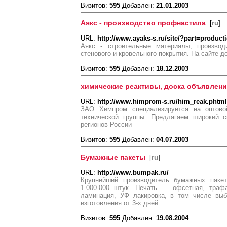
Визитов:
595
Добавлен:
21.01.2003
Aякс - производство профнастила
[
ru
]
URL:
http://www.ayaks-s.ru/site/?part=product
Аякс - строительные материалы, производ
стенового и кровельного покрытия. На сайте д
Визитов:
595
Добавлен:
18.12.2003
химические реактивы, доска объявлени
URL:
http://www.himprom-s.ru/him_reak.phtml
ЗАО Химпром специализируется на оптово
технической группы. Предлагаем широкий с
регионов России
Визитов:
595
Добавлен:
04.07.2003
Бумажные пакеты
[
ru
]
URL:
http://www.bumpak.ru/
Крупнейший производитель бумажных паке
1.000.000 штук. Печать — офсетная, траф
ламинация, УФ лакировка, в том числе выбо
изготовления от 3-х дней
Визитов:
595
Добавлен:
19.08.2004