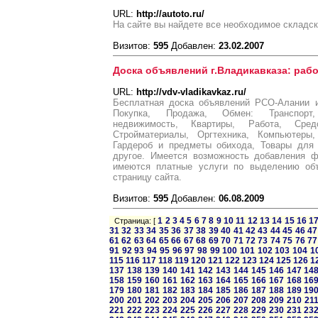
URL:
http://autoto.ru/
На сайте вы найдете все необходимое складск
Визитов:
595
Добавлен:
23.02.2007
Доска объявлений г.Владикавказа: рабо
URL:
http://vdv-vladikavkaz.ru/
Бесплатная доска объявлений РСО-Алании и 
Покупка, Продажа, Обмен: Транспорт,
недвижимость, Квартиры, Работа, Сред
Стройматериалы, Оргтехника, Компьютеры,
Гардероб и предметы обихода, Товары для
другое. Имеется возможность добавления ф
имеются платные услуги по выделению об
страницу сайта.
Визитов:
595
Добавлен:
06.08.2009
1
2
3
4
5
6
7
8
9
10
11
12
13
14
15
16
1
Страница: [
31
32
33
34
35
36
37
38
39
40
41
42
43
44
45
46
47
61
62
63
64
65
66
67
68
69
70
71
72
73
74
75
76
77
91
92
93
94
95
96
97
98
99
100
101
102
103
104
1
115
116
117
118
119
120
121
122
123
124
125
126
1
137
138
139
140
141
142
143
144
145
146
147
14
158
159
160
161
162
163
164
165
166
167
168
16
179
180
181
182
183
184
185
186
187
188
189
19
200
201
202
203
204
205
206
207
208
209
210
21
221
222
223
224
225
226
227
228
229
230
231
23