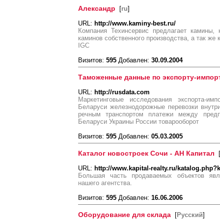
Александр
[
ru
]
URL:
http://www.kaminy-best.ru/
Компания Техинсервис предлагает камины, 
каминов собственного производства, а так же к
IGC
Визитов:
595
Добавлен:
30.09.2004
Таможенные данные по экспорту-импорт
URL:
http://rusdata.com
Маркетинговые исследования экспорта-им
Беларуси железнодорожные перевозки внутри
речным транспортом платежи между пред
Беларуси Украины России товарооборот
Визитов:
595
Добавлен:
05.03.2005
Каталог новостроек Сочи - АН Капитал
URL:
http://www.kapital-realty.ru/katalog.php?
Большая часть продаваемых объектов явл
нашего агентства.
Визитов:
595
Добавлен:
16.06.2006
Оборудование для склада
[
Русский
]