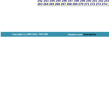
242
243
244
245
246
247
248
249
250
251
252
25
263
264
265
266
267
268
269
270
271
272
273
274
]
Copyright (с) 2000-2026, TRY.MD
контакты
Пишите нам: