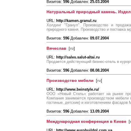
Визитов:
596
Добавлен:
25.03.2004
Натуральный природный камень. Издел
URL:
http://kamen.granul.ru
Холдинг "Гранул". Производство и продаж
природного камня. Производство и поставка мр
Визитов:
596
Добавлен:
09.07.2004
Вячеслав
[
ru
]
URL:
http://sales.salut-altai.ru
Продается действующий бизнес-отель в курор
Визитов:
596
Добавлен:
08.08.2004
Производство мебели
[
ru
]
URL:
http://www.beinstyle.ru/
ООО «Новый Стиль» работает на рынке про
Компания занимается производством мебели 
гостиные, детские) и изготовлением фасадов
Визитов:
596
Добавлен:
13.09.2004
Международная конференция в Киеве
[
URL:
http://www.eurobuildpl.com.ua