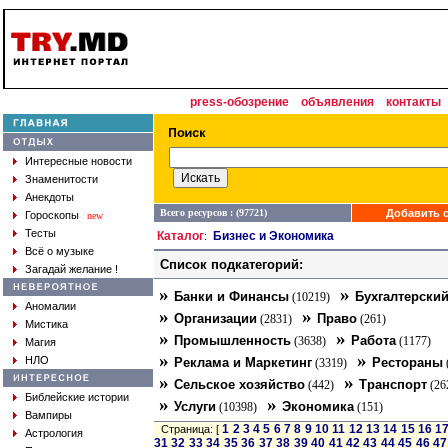
press-обозрение
объявления
контакты
Интересные новости
Знаменитости
Анекдоты
Всего ресурсов : (97721)
Добавить с
Гороскопы
new
Тесты
Каталог
Бизнес и Экономика
:
Всё о музыке
Список подкатегорий:
Загадай желание !
»
»
Банки и Финансы
Бухгалтерский
(10219)
Аномалии
»
»
Организации
Право
(2831)
(261)
Мистика
»
»
Промышленность
Работа
(3638)
(1177)
Магия
»
»
НЛО
Реклама и Маркетинг
Рестораны
(3319)
»
»
Сельское хозяйство
Транспорт
(442)
(26
Библейские истории
»
»
Услуги
Экономика
(10398)
(151)
Вампиры
1
2
3
4
5
6
7
8
9
10
11
12
13
14
15
16
1
Страница: [
Астрология
31
32
33
34
35
36
37
38
39
40
41
42
43
44
45
46
47