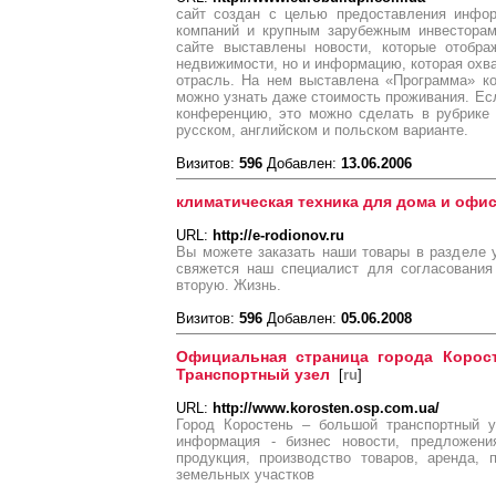
сайт создан с целью предоставления инфор
компаний и крупным зарубежным инвесторам
сайте выставлены новости, которые отобр
недвижимости, но и информацию, которая ох
отрасль. На нем выставлена «Программа» ко
можно узнать даже стоимость проживания. Есл
конференцию, это можно сделать в рубрике 
русском, английском и польском варианте.
Визитов:
596
Добавлен:
13.06.2006
климатическая техника для дома и офи
URL:
http://e-rodionov.ru
Вы можете заказать наши товары в разделе 
свяжется наш специалист для согласования
вторую. Жизнь.
Визитов:
596
Добавлен:
05.06.2008
Официальная страница города Корос
Транспортный узел
[
ru
]
URL:
http://www.korosten.osp.com.ua/
Город Коростень – большой транспортный у
информация - бизнес новости, предложени
продукция, производство товаров, аренда,
земельных участков