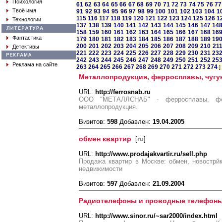
Психология
61
62
63
64
65
66
67
68
69
70
71
72
73
74
75
76
77
Твоё имя
91
92
93
94
95
96
97
98
99
100
101
102
103
104
1
115
116
117
118
119
120
121
122
123
124
125
126
1
Технологии
137
138
139
140
141
142
143
144
145
146
147
14
158
159
160
161
162
163
164
165
166
167
168
16
Фантастика
179
180
181
182
183
184
185
186
187
188
189
19
200
201
202
203
204
205
206
207
208
209
210
21
Детективы
221
222
223
224
225
226
227
228
229
230
231
23
242
243
244
245
246
247
248
249
250
251
252
25
Реклама на сайте
263
264
265
266
267
268
269
270
271
272
273
274
]
Металлопродукция, ферросплавы, чугун
URL:
http://ferrosnab.ru
ООО "МЕТАЛЛСНАБ" - ферросплавы, ферр
металлопродукция.
Визитов:
598
Добавлен:
19.04.2005
обмен квартир
[
ru
]
URL:
http://www.prodajakvartir.ru/sell.php
Продажа квартир в Москве: обмен, новострйк
недвижимости
Визитов:
597
Добавлен:
21.09.2004
Радиотелефоны и проводные телефоны
URL:
http://www.sinor.ru/~sar2000/index.html