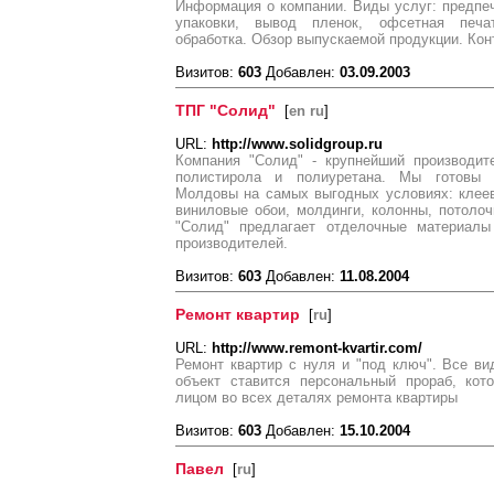
Информация о компании. Виды услуг: предпеч
упаковки, вывод пленок, офсетная печат
обработка. Обзор выпускаемой продукции. Ко
Визитов:
603
Добавлен:
03.09.2003
ТПГ "Солид"
[
en ru
]
URL:
http://www.solidgroup.ru
Компания "Солид" - крупнейший производит
полистирола и полиуретана. Мы готовы 
Молдовы на самых выгодных условиях: клеев
виниловые обои, молдинги, колонны, потолоч
"Солид" предлагает отделочные материал
производителей.
Визитов:
603
Добавлен:
11.08.2004
Ремонт квартир
[
ru
]
URL:
http://www.remont-kvartir.com/
Ремонт квартир с нуля и "под ключ". Все в
объект ставится персональный прораб, ко
лицом во всех деталях ремонта квартиры
Визитов:
603
Добавлен:
15.10.2004
Павел
[
ru
]