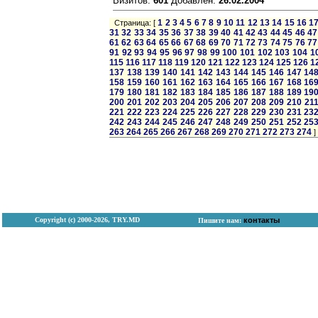
Визитов:
601
Добавлен:
26.02.2004
1
2
3
4
5
6
7
8
9
10
11
12
13
14
15
16
1
Страница: [
31
32
33
34
35
36
37
38
39
40
41
42
43
44
45
46
47
61
62
63
64
65
66
67
68
69
70
71
72
73
74
75
76
77
91
92
93
94
95
96
97
98
99
100
101
102
103
104
1
115
116
117
118
119
120
121
122
123
124
125
126
1
137
138
139
140
141
142
143
144
145
146
147
14
158
159
160
161
162
163
164
165
166
167
168
16
179
180
181
182
183
184
185
186
187
188
189
19
200
201
202
203
204
205
206
207
208
209
210
21
221
222
223
224
225
226
227
228
229
230
231
23
242
243
244
245
246
247
248
249
250
251
252
25
263
264
265
266
267
268
269
270
271
272
273
274
]
Copyright (с) 2000-2026, TRY.MD
контакты
Пишите нам: