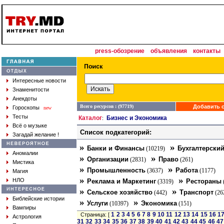
press-обозрение
объявления
контакты
Интересные новости
Знаменитости
Анекдоты
Всего ресурсов : (97719)
Добавить с
Гороскопы
new
Тесты
Каталог
Бизнес и Экономика
:
Всё о музыке
Список подкатегорий:
Загадай желание !
»
»
Банки и Финансы
Бухгалтерский
(10219)
Аномалии
»
»
Организации
Право
(2831)
(261)
Мистика
»
»
Промышленность
Работа
(3637)
(1177)
Магия
»
»
НЛО
Реклама и Маркетинг
Рестораны
(3319)
»
»
Сельское хозяйство
Транспорт
(442)
(26
Библейские истории
»
»
Услуги
Экономика
(10397)
(151)
Вампиры
1
2
3
4
5
6
7
8
9
10
11
12
13
14
15
16
1
Страница: [
Астрология
31
32
33
34
35
36
37
38
39
40
41
42
43
44
45
46
47