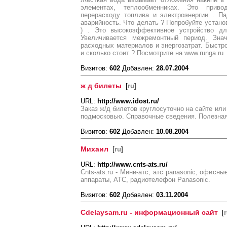
элементах, теплообменниках. Это прив
перерасходу топлива и электроэнергии . Па
аварийность. Что делать ? Попробуйте устано
) . Это высокоэффективное устройство дл
Увеличивается межремонтный период. Знач
расходных материалов и энергозатрат. Быстро 
и сколько стоит ? Посмотрите на www.runga.ru
Визитов:
602
Добавлен:
28.07.2004
ж д билеты
[
ru
]
URL:
http://www.idost.ru/
Заказ ж/д билетов круглосуточно на сайте или
подмосковью. Справочные сведения. Полезна
Визитов:
602
Добавлен:
10.08.2004
Михаил
[
ru
]
URL:
http://www.cnts-ats.ru/
Cnts-ats.ru - Мини-атс, атс panasonic, офис
аппараты, АТС, радиотелефон Panasonic.
Визитов:
602
Добавлен:
03.11.2004
Cdelaysam.ru - информационный сайт
[