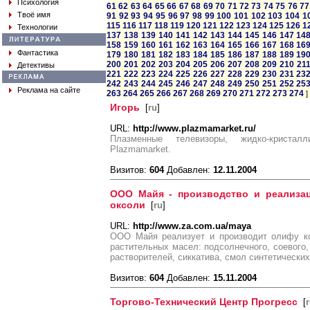
Психология
61
62
63
64
65
66
67
68
69
70
71
72
73
74
75
76
77
Твоё имя
91
92
93
94
95
96
97
98
99
100
101
102
103
104
1
115
116
117
118
119
120
121
122
123
124
125
126
1
Технологии
137
138
139
140
141
142
143
144
145
146
147
14
158
159
160
161
162
163
164
165
166
167
168
16
Фантастика
179
180
181
182
183
184
185
186
187
188
189
19
200
201
202
203
204
205
206
207
208
209
210
21
Детективы
221
222
223
224
225
226
227
228
229
230
231
23
242
243
244
245
246
247
248
249
250
251
252
25
Реклама на сайте
263
264
265
266
267
268
269
270
271
272
273
274
]
Игорь
[
ru
]
URL:
http://www.plazmamarket.ru/
Плазменные телевизоры, жидко-криста
Plazmamarket.
Визитов:
604
Добавлен:
12.11.2004
ООО Майя - производство и реализа
оксоли
[
ru
]
URL:
http://www.za.com.ua/maya
ООО Майя реализует и производит олифу ко
растительных масел: подсолнечного, соевого, 
растворителей, сиккатива, смол синтетическ
Визитов:
604
Добавлен:
15.11.2004
Торгово-Технический Центр Прогресс
[