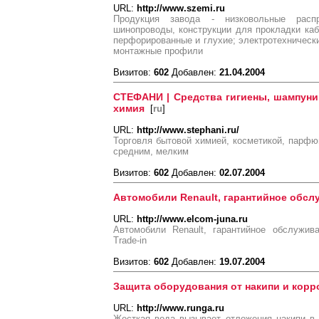
URL:
http://www.szemi.ru
Продукция завода - низковольные расп
шинопроводы, конструкции для прокладки каб
перфорированные и глухие; электротехнически
монтажные профили
Визитов:
602
Добавлен:
21.04.2004
СТЕФАНИ | Средства гигиены, шампуни
химия
[
ru
]
URL:
http://www.stephani.ru/
Торговля бытовой химией, косметикой, парфю
средним, мелким
Визитов:
602
Добавлен:
02.07.2004
Автомобили Renault, гарантийное обсл
URL:
http://www.elcom-juna.ru
Автомобили Renault, гарантийное обслужива
Trade-in
Визитов:
602
Добавлен:
19.07.2004
Защита оборудования от накипи и корр
URL:
http://www.runga.ru
Жесткая вода вызывает отложения накипи в 