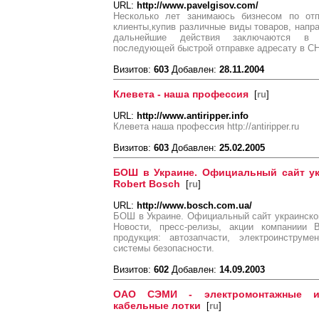
URL:
http://www.pavelgisov.com/
Несколько лет занимаюсь бизнесом по от
клиенты,купив различные виды товаров, нап
дальнейшие действия заключаются в п
последующей быстрой отправке адресату в СН
Визитов:
603
Добавлен:
28.11.2004
Клевета - наша профессия
[
ru
]
URL:
http://www.antiripper.info
Клевета наша профессия http://antiripper.ru
Визитов:
603
Добавлен:
25.02.2005
БОШ в Украине. Официальный сайт ук
Robert Bosch
[
ru
]
URL:
http://www.bosch.com.ua/
БОШ в Украине. Официальный сайт украинског
Новости, пресс-релизы, акции компаниии 
продукция: автозапчасти, электроинструмен
системы безопасности.
Визитов:
602
Добавлен:
14.09.2003
OAO СЭМИ - электромонтажные из
кабельные лотки
[
ru
]