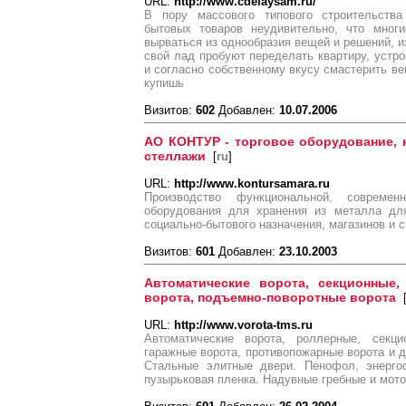
URL:
http://www.cdelaysam.ru/
В пору массового типового строительства
бытовых товаров неудивительно, что многи
вырваться из однообразия вещей и решений, из
свой лад пробуют переделать квартиру, устро
и согласно собственному вкусу смастерить ве
купишь
Визитов:
602
Добавлен:
10.07.2006
AO КОНТУР - торговое оборудование, 
стеллажи
[
ru
]
URL:
http://www.kontursamara.ru
Производство функциональной, совреме
оборудования для хранения из металла дл
социально-бытового назначения, магазинов и 
Визитов:
601
Добавлен:
23.10.2003
Автоматические ворота, секционные,
ворота, подъемно-поворотные ворота
URL:
http://www.vorota-tms.ru
Автоматические ворота, роллерные, секци
гаражные ворота, противопожарные ворота и д
Стальные элитные двери. Пенофол, энергоф
пузырьковая пленка. Надувные гребные и мот