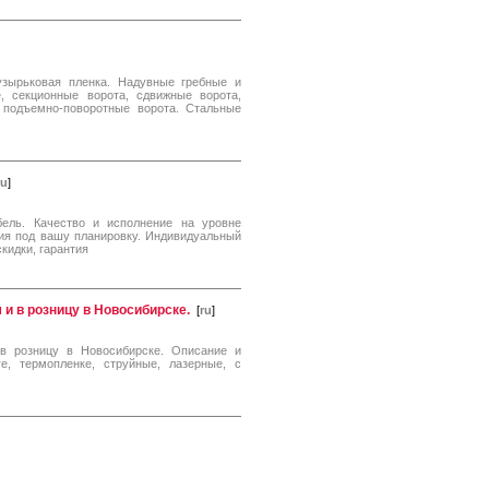
узырьковая пленка. Надувные гребные и
, секционные ворота, сдвижные ворота,
 подъемно-поворотные ворота. Стальные
ru
]
ель. Качество и исполнение на уровне
ция под вашу планировку. Индивидуальный
кидки, гарантия
 и в розницу в Новосибирске.
[
ru
]
 в розницу в Новосибирске. Описание и
е, термопленке, струйные, лазерные, с