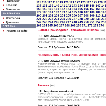
Психология
115
116
117
118
119
120
121
122
123
124
125
126
1
Твоё имя
137
138
139
140
141
142
143
144
145
146
147
14
158
159
160
161
162
163
164
165
166
167
168
16
Технологии
179
180
181
182
183
184
185
186
187
188
189
19
200
201
202
203
204
205
206
207
208
209
210
21
Фантастика
221
222
223
224
225
226
227
228
229
230
231
23
242
243
244
245
246
247
248
249
250
251
252
25
Детективы
263
264
265
266
267
268
269
270
271
272
273
274
]
Шапки. Производитель трикотажных шапок
[
ru
]
Реклама на сайте
URL:
http://www.triton-tm.ru/
Вязаные шапки Тритон и свитера Того от компании
производителя, продажа шапок оптом
Визитов:
619
Добавлен:
14.10.2004
Недвижимость в Коста Рике. Инвестиции в недв
URL:
http://www.besttropics.com/
Недвижимость в Коста Рике из первых рук от Best
Тихоокеанском побережье Коста Рики (Costa Rica Real E
экзотика, в центре тургородка с барами, ресторанами
(инвестиции) в недвижимость.
Визитов:
619
Добавлен:
03.11.2004
Татьяна
[
ru
]
URL:
http://www.e-works.ru/
E-WORKS.RU: <a href="http://www.e-works.ru/">интерн
works.ru/">раскрутка сайта</a>, <a href="http://w
href="http://www.e-works.ru/">мини АТС</a>
Визитов:
619
Добавлен:
09.04.2005