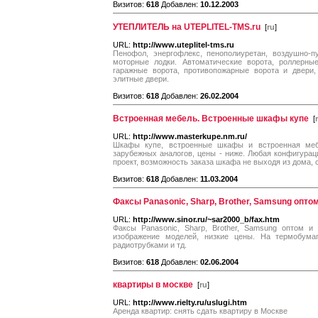
Визитов:
618
Добавлен:
10.12.2003
УТЕПЛИТЕЛЬ на UTEPLITEL-TMS.ru
[
ru
]
URL:
http://www.uteplitel-tms.ru
Пенофол, энергофлекс, пенополиуретан, воздушно-п
моторные лодки. Автоматические ворота, роллерные
гаражные ворота, противопожарные ворота и двери,
элитные двери.
Визитов:
618
Добавлен:
26.02.2004
Встроенная мебель. Встроенные шкафы купе
[
URL:
http://www.masterkupe.nm.ru/
Шкафы купе, встроенные шкафы и встроенная меб
зарубежных аналогов, цены - ниже. Любая конфигура
проект, возможность заказа шкафа не выходя из дома, с
Визитов:
618
Добавлен:
11.03.2004
Факсы Panasonic, Sharp, Brother, Samsung оптом
URL:
http://www.sinor.ru/~sar2000_b/fax.htm
Факсы Panasonic, Sharp, Brother, Samsung оптом и
изображение моделей, низкие цены. На термобумаг
радиотрубками и тд.
Визитов:
618
Добавлен:
02.06.2004
квартиры в москве
[
ru
]
URL:
http://www.rielty.ru/uslugi.htm
Аренда квартир: снять сдать квартиру в Москве