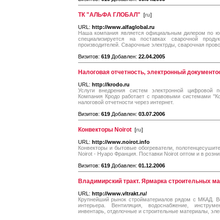
ТК "АЛЬФА ГЛОБАЛ"
[
ru
]
URL:
http://www.alfaglobal.ru
Наша компания является официальным дилером по ю
специализируется на поставках сварочной прод
производителей. Сварочные электрды, сварочная прово
Визитов:
619
Добавлен:
22.04.2005
Налоговая отчетность, электронный документо
URL:
http://krodo.ru
Услуги внедрения систем электронной цифровой по
Компания Кродо работает с правовыми системами "Ко
налоговой отчетности через интернет.
Визитов:
619
Добавлен:
03.07.2006
Конвекторы Noirot
[
ru
]
URL:
http://www.noirot.info
Конвекторы и бытовые обогреватели, полотенцесушит
Noirot - Нуаро Франция. Поставки Noirot оптом и в розн
Визитов:
619
Добавлен:
01.12.2006
Владимирский тракт. Ярмарка строительных ма
URL:
http://www.vltrakt.ru/
Крупнейший рынок стройматериалов рядом с МКАД. Вс
интерьера. Вентиляция, водоснабжение, инструме
инвентарь, отделочные и строительные материалы, эле