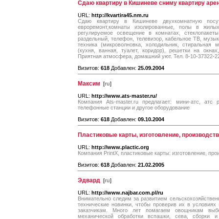
Сдаю квартиру в Кишиневе сниму квартиру ар
URL:
http://kvartira45.nm.ru
Сдаю квартиру в Кишиневе двухкомнатную посут
евроремонт,комнаты изолированные, полы в жилых
регулируемое освещение в комнатах, стеклопакеты,
раздельный, телефон, телевизор, кабельное ТВ, музы
техника (микроволновка, холодильник, стиральная м
(кухня, ванная, туалет, коридор), решетки на окна
Приятная атмосфера, домашний уют. Тел. 8-10-37322-2
Визитов:
618
Добавлен:
25.09.2004
Максим
[
ru
]
URL:
http://www.ats-master.ru/
Компания Ats-master.ru предлагает: мини-атс, атс
телефонные станции и другое оборудование
Визитов:
618
Добавлен:
09.10.2004
Пластиковые карты, изготовление, производств
URL:
http://www.plactic.org
Компания PrintX, пластиковые карты: изготовление, пр
Визитов:
618
Добавлен:
21.02.2005
Эдвард
[
ru
]
URL:
http://www.najbar.com.pl/ru
Внимательно следим за развитием сельскохозяйстве
технические новинки, чтобы проверив их в условиях
заказчикам. Много лет помагаем овощникам выб
механической обработки вспашки, сева, сборки и