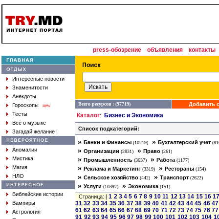
press-обозрение
объявления
контакты
Интересные новости
Знаменитости
Анекдоты
Всего ресурсов : (97719)
Добавить с
Гороскопы
new
Тесты
Каталог
Бизнес и Экономика
:
Всё о музыке
Список подкатегорий:
Загадай желание !
»
»
Банки и Финансы
Бухгалтерский учет
(10219)
(81
»
»
Аномалии
Организации
Право
(2831)
(261)
»
»
Мистика
Промышленность
Работа
(3637)
(1177)
»
»
Магия
Реклама и Маркетинг
Рестораны
(3319)
(154)
»
»
НЛО
Сельское хозяйство
Транспорт
(442)
(2622)
»
»
Услуги
Экономика
(10397)
(151)
Библейские истории
1
2
3
4
5
6
7
8
9
10
11
12
13
14
15
16
1
Страница: [
Вампиры
31
32
33
34
35
36
37
38
39
40
41
42
43
44
45
46
47
61
62
63
64
65
66
67
68
69
70
71
72
73
74
75
76
77
Астрология
91
92
93
94
95
96
97
98
99
100
101
102
103
104
1