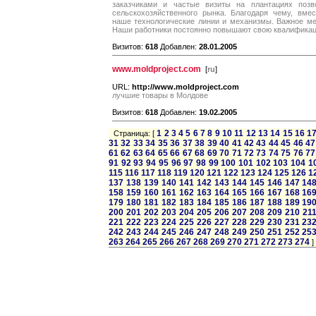
заказчиками и частые визиты на плантациях поз
сельскохозяйственного рынка. Благодаря чему, вме
наше технологические линии и механизмы. Важное ме
Наши работники постоянно повышают свою квалифика
Визитов:
618
Добавлен:
28.01.2005
www.moldproject.com
[
ru
]
URL:
http://www.moldproject.com
лучшие товары в Молдове
Визитов:
618
Добавлен:
19.02.2005
1
2
3
4
5
6
7
8
9
10
11
12
13
14
15
16
1
Страница: [
31
32
33
34
35
36
37
38
39
40
41
42
43
44
45
46
47
61
62
63
64
65
66
67
68
69
70
71
72
73
74
75
76
77
91
92
93
94
95
96
97
98
99
100
101
102
103
104
1
115
116
117
118
119
120
121
122
123
124
125
126
1
137
138
139
140
141
142
143
144
145
146
147
14
158
159
160
161
162
163
164
165
166
167
168
16
179
180
181
182
183
184
185
186
187
188
189
19
200
201
202
203
204
205
206
207
208
209
210
21
221
222
223
224
225
226
227
228
229
230
231
23
242
243
244
245
246
247
248
249
250
251
252
25
263
264
265
266
267
268
269
270
271
272
273
274
]