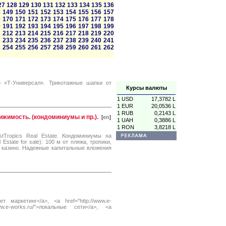
27
128
129
130
131
132
133
134
135
136
8
149
150
151
152
153
154
155
156
157
9
170
171
172
173
174
175
176
177
178
0
191
192
193
194
195
196
197
198
199
1
212
213
214
215
216
217
218
219
220
2
233
234
235
236
237
238
239
240
241
3
254
255
256
257
258
259
260
261
262
 «Т-Универсал». Трикотажные шапки от
Курсы валюты
1 USD
17,3782 L
1 EUR
20,0536 L
1 RUB
0,2143 L
ижимость. (кондоминиумы и пр.).
[
en
]
1 UAH
0,3886 L
1 RON
3,8218 L
Tropics Real Estate. Кондоминиумы на
state for sale): 100 м от пляжа, тропики,
, казино. Надежные капитальные вложения
ет маркетинг</a>, <a href="http://www.e-
ww.e-works.ru/">локальные сети</a>, <a