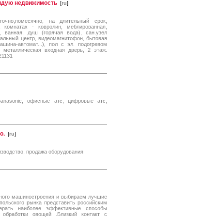
ендую недвижимость
[
ru
]
очно,помесячно, на длительный срок,
 комнатах - ковролин, меблированная,
 ванная, душ (горячая вода), сан.узел
кальный центр, видеомагнитофон, бытовая
ашина-автомат...), пол с эл. подогревом
х, металлическая входная дверь, 2 этаж.
21131
 panasonic, офисные атс, цифровые атс,
о.
[
ru
]
оизводство, продажа оборудования
нного машиностроения и выбираем лучшие
 польского рынка представить российским
ерать наиболее эффективные способы
 обработки овощей .Близкий контакт с