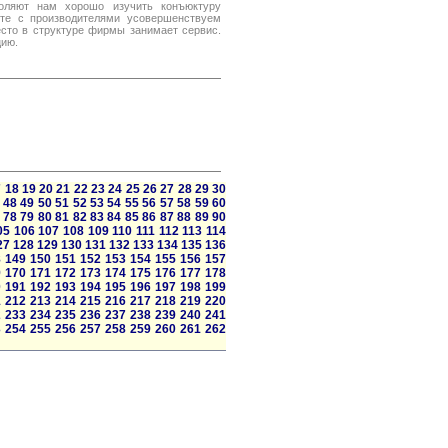
воляют нам хорошо изучить конъюктуру
сте с производителями усовершенствуем
сто в структуре фирмы занимает сервис.
цию.
7
18
19
20
21
22
23
24
25
26
27
28
29
30
48
49
50
51
52
53
54
55
56
57
58
59
60
78
79
80
81
82
83
84
85
86
87
88
89
90
05
106
107
108
109
110
111
112
113
114
27
128
129
130
131
132
133
134
135
136
8
149
150
151
152
153
154
155
156
157
9
170
171
172
173
174
175
176
177
178
0
191
192
193
194
195
196
197
198
199
1
212
213
214
215
216
217
218
219
220
2
233
234
235
236
237
238
239
240
241
3
254
255
256
257
258
259
260
261
262