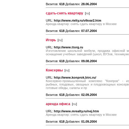
Визитов:
618
Добавлен:
28.06.2004
сдать-снять квартиру
[
ru
]
URL:
http://www.rielty.ru/vlkvar2.htm
Аренда квартир: снять сдать квартиру в Москве
Визитов:
618
Добавлен:
07.07.2004
Игорь
[
ru
]
URL:
http://www.ttorg.ru
Изготовление школьной мебели, продажа офисной ме
оснащение учебных заведений (школ, ВУЗов, техникумо
Визитов:
618
Добавлен:
09.08.2004
Консервы
[
ru
]
URL:
http://www.konprok.btrc.ru/
Консервно-промышленный комплекс "Конпрок" - из
рыбных, плодовых, овощных и плодоовощных консерво
готовые обеды, салаты и пр
Визитов:
618
Добавлен:
02.09.2004
аренда офиса
[
ru
]
URL:
http://www.mrealty.ru/nej.htm
Аренда квартир: снять сдать квартиру в Москве
Визитов:
618
Добавлен:
01.09.2004