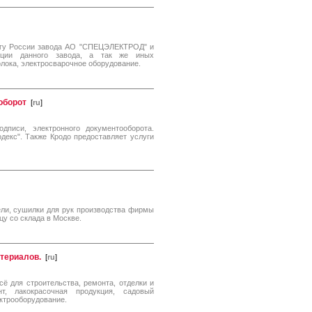
гу России завода АО "СПЕЦЭЛЕКТРОД" и
укции данного завода, а так же иных
лока, электросварочное оборудование.
оборот
[
ru
]
дписи, электронного документооборота.
декс". Также Кродо предоставляет услуги
ели, сушилки для рук производства фирмы
ицу со склада в Москве.
териалов.
[
ru
]
ё для строительства, ремонта, отделки и
нт, лакокрасочная продукция, садовый
ктрооборудование.