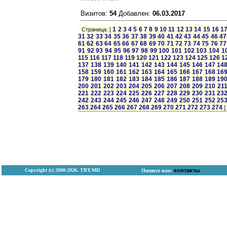
Визитов:
54
Добавлен:
06.03.2017
1
2
3
4
5
6
7
8
9
10
11
12
13
14
15
16
1
Страница: [
31
32
33
34
35
36
37
38
39
40
41
42
43
44
45
46
47
61
62
63
64
65
66
67
68
69
70
71
72
73
74
75
76
77
91
92
93
94
95
96
97
98
99
100
101
102
103
104
1
115
116
117
118
119
120
121
122
123
124
125
126
1
137
138
139
140
141
142
143
144
145
146
147
14
158
159
160
161
162
163
164
165
166
167
168
16
179
180
181
182
183
184
185
186
187
188
189
19
200
201
202
203
204
205
206
207
208
209
210
21
221
222
223
224
225
226
227
228
229
230
231
23
242
243
244
245
246
247
248
249
250
251
252
25
263
264
265
266
267
268
269
270
271
272
273
274
]
Copyright (с) 2000-2026, TRY.MD
контакты
Пишите нам: