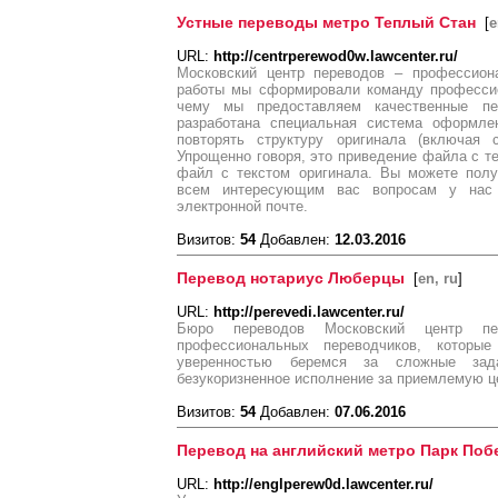
Устные переводы метро Теплый Стан
[
e
URL:
http://centrperewod0w.lawcenter.ru/
Московский центр переводов – профессион
работы мы сформировали команду профессио
чему мы предоставляем качественные п
разработана специальная система оформлен
повторять структуру оригинала (включая с
Упрощенно говоря, это приведение файла с те
файл с текстом оригинала. Вы можете полу
всем интересующим вас вопросам у нас
электронной почте.
Визитов:
54
Добавлен:
12.03.2016
Перевод нотариус Люберцы
[
en, ru
]
URL:
http://perevedi.lawcenter.ru/
Бюро переводов Московский центр пер
профессиональных переводчиков, которы
уверенностью беремся за сложные зад
безукоризненное исполнение за приемлемую ц
Визитов:
54
Добавлен:
07.06.2016
Перевод на английский метро Парк По
URL:
http://englperew0d.lawcenter.ru/