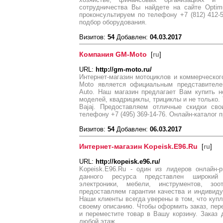
сотрудничества Вы найдете на сайте Optim
проконсультируем по телефону +7 (812) 412-
подбор оборудования.
Визитов:
54
Добавлен:
04.03.2017
Компания GM-Moto
[
ru
]
URL:
http://gm-moto.ru/
Интернет-магазин мотоциклов и коммерческог
Moto является официальным представителем
Auto. Наш магазин предлагает Вам купить н
моделей, квадрициклы, трициклы и не только. 
Bajaj. Предоставляем отличные скидки сво
телефону +7 (495) 369-14-76. Онлайн-каталог 
Визитов:
54
Добавлен:
06.03.2017
Интернет-магазин Kopeisk.E96.Ru
[
ru
]
URL:
http://kopeisk.e96.ru/
Kopeisk.E96.Ru - один из лидеров онлайн-
данного ресурса представлен широкий 
электроники, мебели, инструментов, з
предоставляем гарантии качества и индивид
Наши клиенты всегда уверены в том, что купл
своему описанию. Чтобы оформить заказ, пере
и переместите товар в Вашу корзину. Заказ
любой этаж.