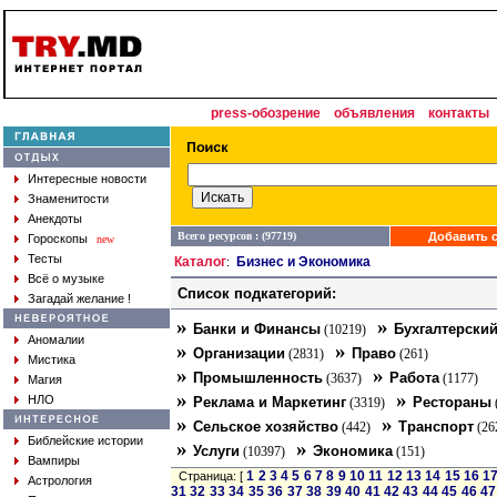
press-обозрение
объявления
контакты
Интересные новости
Знаменитости
Анекдоты
Всего ресурсов : (97719)
Добавить с
Гороскопы
new
Тесты
Каталог
Бизнес и Экономика
:
Всё о музыке
Список подкатегорий:
Загадай желание !
»
»
Банки и Финансы
Бухгалтерский
(10219)
Аномалии
»
»
Организации
Право
(2831)
(261)
Мистика
»
»
Промышленность
Работа
(3637)
(1177)
Магия
»
»
НЛО
Реклама и Маркетинг
Рестораны
(3319)
»
»
Сельское хозяйство
Транспорт
(442)
(26
Библейские истории
»
»
Услуги
Экономика
(10397)
(151)
Вампиры
1
2
3
4
5
6
7
8
9
10
11
12
13
14
15
16
1
Страница: [
Астрология
31
32
33
34
35
36
37
38
39
40
41
42
43
44
45
46
47