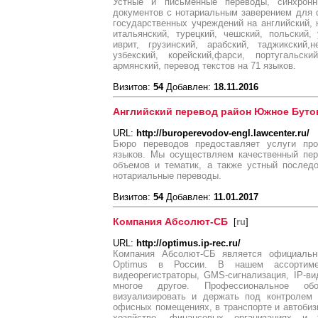
Устные и письменные переводы, синхрон
документов с нотариальным заверением для 
государственных учреждений на английский, к
итальянский, турецкий, чешский, польский, 
иврит, грузинский, арабский, таджикский,н
узбекский, корейский,фарси, португальски
армянский, перевод текстов на 71 языков.
Визитов:
54
Добавлен:
18.11.2016
Английский перевод район Южное Буто
URL:
http://buroperevodov-engl.lawcenter.ru/
Бюро переводов предоставляет услуги про
языков. Мы осуществляем качественный пер
объемов и тематик, а также устный послед
нотариальные переводы.
Визитов:
54
Добавлен:
11.01.2017
Компания Абсолют-СБ
[
ru
]
URL:
http://optimus.ip-rec.ru/
Компания Абсолют-СБ является официальн
Optimus в России. В нашем ассортиме
видеорегистраторы, GMS-сигнализация, IP-ви
многое другое. Профессиональное обо
визуализировать и держать под контролем 
офисных помещениях, в транспорте и автоби
хозяйстве, финансовых организациях и