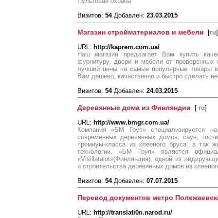
Пультовая охрана
Визитов:
54
Добавлен:
23.03.2015
Магазин стройматериалов и мебели
[
ru
]
URL:
http://kaprem.com.ua/
Наш магазин предлагает Вам купить качес
фурнитуру, двери и мебели от проверенных 
лучший цены на самые популярные товары в 
Вам дешево, качественно и быстро сделать н
Визитов:
54
Добавлен:
24.03.2015
Деревянные дома из Финляндии
[
ru
]
URL:
http://www.bmgr.com.ua/
Компания «БМ Груп» специализируется на 
современных деревянных домов, саун, гост
премиум-класса из клееного бруса, а так 
технологии. «БМ Груп» является официа
«Visillatalot»(Финляндия), одной из лидирую
и строительства деревянных домов из клееног
Визитов:
54
Добавлен:
07.07.2015
Перевод документов метро Полежаевск
URL:
http://translati0n.narod.ru/