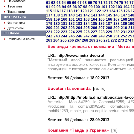
Психология
61
62
63
64
65
66
67
68
69
70
71
72
73
74
75
76
77
Твоё имя
91
92
93
94
95
96
97
98
99
100
101
102
103
104
1
115
116
117
118
119
120
121
122
123
124
125
126
1
Технологии
137
138
139
140
141
142
143
144
145
146
147
14
158
159
160
161
162
163
164
165
166
167
168
16
Фантастика
179
180
181
182
183
184
185
186
187
188
189
19
200
201
202
203
204
205
206
207
208
209
210
21
Детективы
221
222
223
224
225
226
227
228
229
230
231
23
242
243
244
245
246
247
248
249
250
251
252
25
Реклама на сайте
263
264
265
266
267
268
269
270
271
272
273
274
]
Все виды крепежа от компании "Метизн
URL:
http://www.metiz-dvor.ru/
"Метизный двор" занимается реализацие
инструмента высокого качества. Компания име
продукции, с которым можно ознакомиться на 
Визитов:
54
Добавлен:
18.02.2013
Bucatarii la comanda
[
ru, ro
]
URL:
http://http://mobila.din.md/bucatarii-la-
AmeVita - Mobil&#259; la Comand&#259; &#2
Producem la comand&#259;: dormitoare, buc
mobil&#259; moale, pentru copii la preturi mici 9
Визитов:
54
Добавлен:
28.09.2013
Компания «Тандыр Украина»
[
ru
]