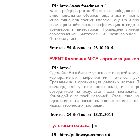
URL:
http://www.freedmen.ru/
Блог трейдера рынка Форекс и свободного ч
виде недельных обзоров, аналитики и прогн
мира финансов своими глазами, оценка и про
размещены обучающая информация в виде и
трейдеров и инвесторов. Приведена литер
самосознания читателя и развивающая
благополучию.
Визитов:
54
Добавлен:
23.10.2014
EVENT Компания MICE - организация к
URL:
http://
Сделайте Ваш бизнес успешнее с нашей компа
корпоративных мероприятий. Бизнес ус
Проведение и организация деловых встреч. 
команда, где у всех свои роли, и все ра
сотрудников на результат наши программы
Командой с вековой историей! Стать еще б
вдохнавлять на новые цели своих коллег и с
наших творческих программ.
Визитов:
54
Добавлен:
12.11.2014
Пультовая охрана
[
ru
]
URL:
http://pultovaya-oxrana.ru/