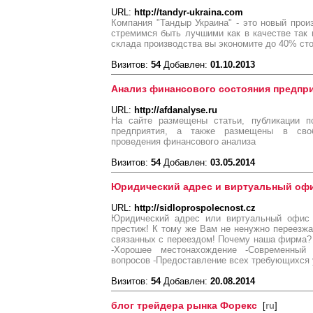
URL:
http://tandyr-ukraina.com
Компания "Тандыр Украина" - это новый про
стремимся быть лучшими как в качестве так 
склада производства вы экономите до 40% ст
Визитов:
54
Добавлен:
01.10.2013
Анализ финансового состояния предпр
URL:
http://afdanalyse.ru
На сайте размещены статьи, публикации п
предприятия, а также размещены в сво
проведения финансового анализа
Визитов:
54
Добавлен:
03.05.2014
Юридический адрес и виртуальный оф
URL:
http://sidloprospolecnost.cz
Юридический адрес или виртуальный офис
престиж! К тому же Вам не ненужно переезжа
связанных с переездом! Почему наша фирма?
-Хорошее местонахождение -Современны
вопросов -Предоставление всех требующихся 
Визитов:
54
Добавлен:
20.08.2014
блог трейдера рынка Форекс
[
ru
]