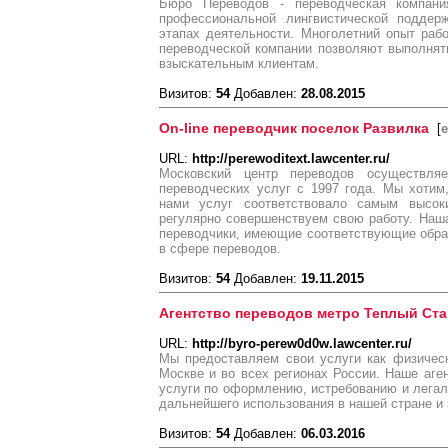
Бюро Переводов - переводческая компания
профессиональной лингвистической поддер
этапах деятельности. Многолетний опыт раб
переводческой компании позволяют выполня
взыскательным клиентам.
Визитов:
54
Добавлен:
28.08.2015
On-line переводчик поселок Развилка
[
e
URL:
http://perewoditext.lawcenter.ru/
Московский центр переводов осуществля
переводческих услуг с 1997 года. Мы хотим
нами услуг соответствовало самым высок
регулярно совершенствуем свою работу. Наш
переводчики, имеющие соответствующие обра
в сфере переводов.
Визитов:
54
Добавлен:
19.11.2015
Агентство переводов метро Теплый Ста
URL:
http://byro-perew0d0w.lawcenter.ru/
Мы предоставляем свои услуги как физическ
Москве и во всех регионах России. Наше аг
услуги по оформлению, истребованию и легал
дальнейшего использования в нашей стране и 
Визитов:
54
Добавлен:
06.03.2016