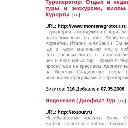
Туроператор: Отдых и недв
туры и экскурсии, виллы,
Курорты
[
ru
]
URL:
http://www.montenegrotour.ru
Черногория - жемчужина Средиземн
расположенное на юге Адриатик
Хорватии, Италии и Албании. Вы не
где в таком маленьком месте соб
естественных богатств - пологих бе
рек и величавых гор - кроме в Че
проснуться на красивом Адриатиче
на берегах Скадарского озера (
вечерними прогулками в Черногорски
Визитов:
316
Добавлен:
07.05.2006
Индонезия | Диофорт Тур
[
ru
]
URL:
http://extour.ru
Незабываемые красоты Бали. О
Бинтан. Солнечные пляжи, серфинг.