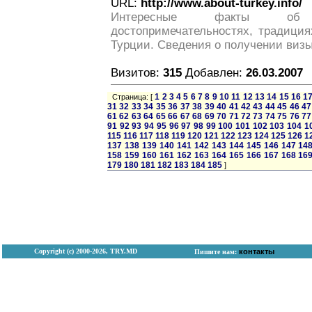
URL:
http://www.about-turkey.info/
Интересные факты об 
достопримечательностях, традиция
Турции. Сведения о получении визы
Визитов:
315
Добавлен:
26.03.2007
1
2
3
4
5
6
7
8
9
10
11
12
13
14
15
16
1
Страница: [
31
32
33
34
35
36
37
38
39
40
41
42
43
44
45
46
47
61
62
63
64
65
66
67
68
69
70
71
72
73
74
75
76
77
91
92
93
94
95
96
97
98
99
100
101
102
103
104
1
115
116
117
118
119
120
121
122
123
124
125
126
1
137
138
139
140
141
142
143
144
145
146
147
14
158
159
160
161
162
163
164
165
166
167
168
16
179
180
181
182
183
184
185
]
Copyright (с) 2000-2026, TRY.MD
контакты
Пишите нам: