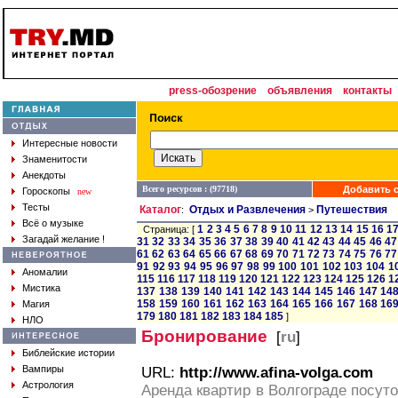
press-обозрение
объявления
контакты
Интересные новости
Знаменитости
Анекдоты
Всего ресурсов : (97718)
Добавить с
Гороскопы
new
Тесты
Каталог
Отдых и Развлечения
Путешествия
:
>
Всё о музыке
1
2
3
4
5
6
7
8
9
10
11
12
13
14
15
16
1
Страница: [
Загадай желание !
31
32
33
34
35
36
37
38
39
40
41
42
43
44
45
46
47
61
62
63
64
65
66
67
68
69
70
71
72
73
74
75
76
77
91
92
93
94
95
96
97
98
99
100
101
102
103
104
1
Аномалии
115
116
117
118
119
120
121
122
123
124
125
126
1
Мистика
137
138
139
140
141
142
143
144
145
146
147
14
158
159
160
161
162
163
164
165
166
167
168
16
Магия
179
180
181
182
183
184
185
]
НЛО
Бронирование
[
ru
]
Библейские истории
Вампиры
URL:
http://www.afina-volga.com
Астрология
Аренда квартир в Волгограде посут