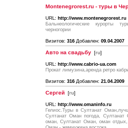
Montenegrorest.ru - туры в Ч
URL:
http://www.montenegrorest.ru
Бальнеологические курорты т
черногории
Визитов:
316
Добавлен:
09.04.2007
Авто на свадьбу
[
ru
]
URL:
http://www.cabrio-ua.com
Прокат лимузина,аренда ретро кабр
Визитов:
316
Добавлен:
21.04.2009
Сергей
[
ru
]
URL:
http://www.omaninfo.ru
Гелиос.Туры в Султанат Оман,луч
Султанат Оман погода, Султанат 
оман, Султанат Оман, оман отдых,
Оман - жемчужина востока.