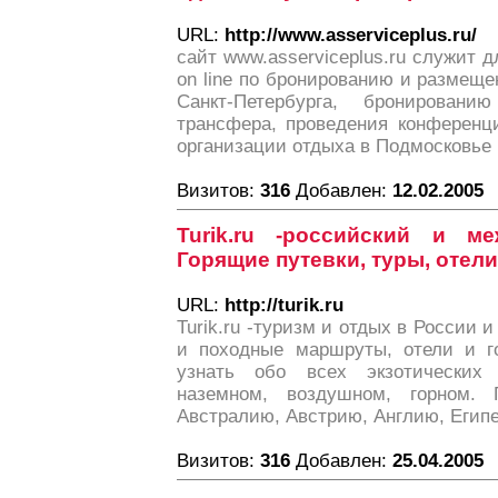
URL:
http://www.asserviceplus.ru/
сайт www.asserviceplus.ru служит д
оn line по бронированию и размещ
Санкт-Петербурга, бронирова
трансфера, проведения конференци
организации отдыха в Подмосковье
Визитов:
316
Добавлен:
12.02.2005
Turik.ru -российский и м
Горящие путевки, туры, отели
URL:
http://turik.ru
Turik.ru -туризм и отдых в России 
и походные маршруты, отели и г
узнать обо всех экзотических
наземном, воздушном, горном.
Австралию, Австрию, Англию, Егип
Визитов:
316
Добавлен:
25.04.2005