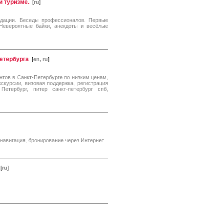
и туризме.
[
ru
]
дации. Беседы профессионалов. Первые
 Невероятные байки, анекдоты и весёлые
Петербурга
[
en, ru
]
нтов в Санкт-Петербурге по низким ценам,
скурсии, визовая поддержка, регистрация
Петербург, питер санкт-петербург спб,
 навигация, бронирование через Интернет.
[
ru
]