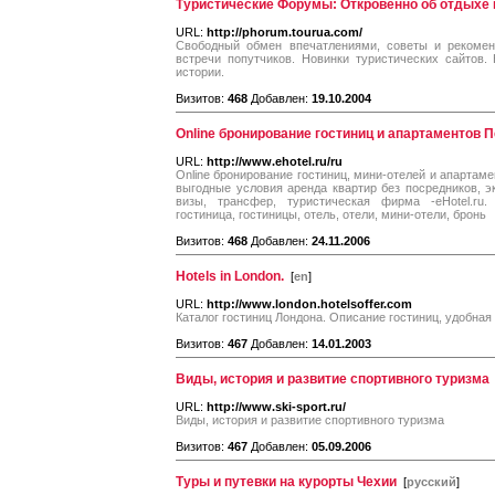
Туристические Форумы: Откровенно об отдыхе 
URL:
http://phorum.tourua.com/
Свободный обмен впечатлениями, советы и рекомен
встречи попутчиков. Новинки туристических сайтов.
истории.
Визитов:
468
Добавлен:
19.10.2004
Online бронирование гостиниц и апартаментов 
URL:
http://www.ehotel.ru/ru
Online бронирование гостиниц, мини-отелей и апартаме
выгодные условия аренда квартир без посредников, эк
визы, трансфер, туристическая фирма -eHotel.ru. 
гостиница, гостиницы, отель, отели, мини-отели, бронь
Визитов:
468
Добавлен:
24.11.2006
Hotels in London.
[
en
]
URL:
http://www.london.hotelsoffer.com
Каталог гостиниц Лондона. Описание гостиниц, удобная
Визитов:
467
Добавлен:
14.01.2003
Виды, история и развитие спортивного туризма
URL:
http://www.ski-sport.ru/
Виды, история и развитие спортивного туризма
Визитов:
467
Добавлен:
05.09.2006
Туры и путевки на курорты Чехии
[
русский
]