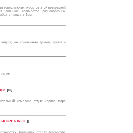
из горнолыжных курортов этой прекрасной
я большое количество разнообразных
ыбрать - решать Вам!
отпуск; как сэкономить деньги, время и
 залив
жье
[
ru
]
вительный комплекс отдых черное море
UT-KOREA.INFO
[
]
льностях, традициях, отелях, географии,