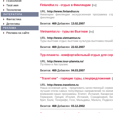
Психология
Finlandtur.ru - отдых в Финляндии
[
ru
]
Твоё имя
Технологии
URL:
http://www.finlandtur.ru
Аквапарки финляндии экскурсионная программа ст
финляндии
Фантастика
Визитов:
469
Добавлен:
13.02.2007
Детективы
Vietnamtur.ru - туры во Вьетнам
[
ru
]
Реклама на сайте
URL:
http://www.vietnamtur.ru
Туры вьетнам отдых вьетнам культура вьетнама пеший
Визитов:
469
Добавлен:
22.02.2007
Тур-планета - комфортабельный отдых для се
URL:
http://www.tour-planeta.ru/
Путёвки в Австралию
Визитов:
469
Добавлен:
04.03.2007
"Travel one" - горящие туры, спецпредложения
[
URL:
http://www.travelone.ru
Наша основная цель - предложить качественный сервис
лучшие отели самых популярных направлений по мин
вниманию наши программы. Египет, Испания, Канарские
Германия, Греция, Италия, Испания, Скандинавия, Бе
Крит, Бали, Тенерифе, Гозо, Мальдивы, Мальта, Подмоск
Визитов:
468
Добавлен:
03.12.2002