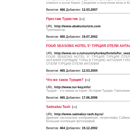
климате и кухне Кореи. Сведения о получении визы в К
Визитов:
466
Добавлен:
12.03.2007
Престиж Туристик
[
ru
]
URL:
http://www.abakusturizm.com
Туроператор
Визитов:
465
Добавлен:
19.07.2002
FOUR SEASONS HOTEL 5* ТУРЦИЯ ОТЕЛИ АНТ
URL:
http://www.vs-s.ru/country/turkey/hotels/for_sea
FOUR SEASONS HOTEL 5* ТУРЦИЯ ТУРЦИЯ ОТЕ
АНТАЛИЯ ГОРЯЩИЕ ТУРЫ В ТУРЦИЮ АНТАЛИЯ ТУР
ОТЕЛИ ТУРЦИИ ОТЕЛИ АНТАЛИИ
Визитов:
465
Добавлен:
12.03.2004
Что же такое Турция?
[
ru
]
URL:
http://www.tur-key.info/
Турция - это живая история. История Турции. Горнолыж
Визитов:
465
Добавлен:
17.06.2006
Saimaluu Tash
[
ru
]
URL:
http://www.saimaluu-tash.by.ru/
Древние наскальные изображения, петроглифы Саймал
Большая коллекция фотографий.
Визитов:
464
Добавлен:
19.12.2002