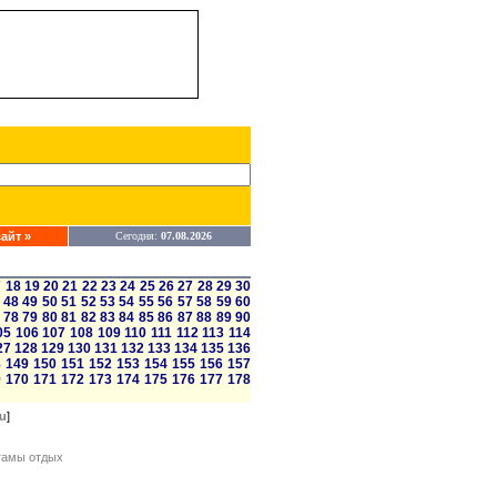
айт »
Сегодня:
07.08.2026
7
18
19
20
21
22
23
24
25
26
27
28
29
30
48
49
50
51
52
53
54
55
56
57
58
59
60
78
79
80
81
82
83
84
85
86
87
88
89
90
05
106
107
108
109
110
111
112
113
114
27
128
129
130
131
132
133
134
135
136
8
149
150
151
152
153
154
155
156
157
9
170
171
172
173
174
175
176
177
178
ru
]
агамы отдых