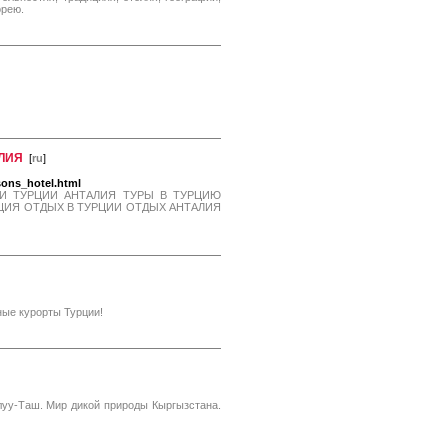
орею.
АЛИЯ
[
ru
]
sons_hotel.html
ЛИ ТУРЦИИ АНТАЛИЯ ТУРЫ В ТУРЦИЮ
ЦИЯ ОТДЫХ В ТУРЦИИ ОТДЫХ АНТАЛИЯ
ные курорты Турции!
уу-Таш. Мир дикой природы Кыргызстана.