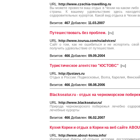
URL:
http://www.czechia-travelling.ru
Вы можете провести ваш отдых в Чехии на каком-либо 
страны. К вашему удовольствию здесь находитс
оздоровительных курортов. Какой вид отдыха в Чехии в
Визитов:
467
Добавлен:
11.03.2007
Путешествовать без проблем.
[
ru
]
URL:
http://www.tourua.com/ru/advices/
Сайт о том, как не ошибиться и не испортить свой 
получить удовольствие от путешествия.
Визитов:
466
Добавлен:
09.09.2004
Туристическое агентство "ЮСТОВС"
[
ru
]
URL:
http://justavs.ru
Отдых в России: Подмосковье, Волга, Карелия, Финский
Визитов:
466
Добавлен:
08.08.2006
Blackseatur.ru - отдых на черноморском побере
URL:
http://www.blackseatur.ru/
Природа черноморского побережья лечебно оздоро
лечебные курорты
Визитов:
466
Добавлен:
06.02.2007
Кухня Кореи и отдых в Кореи на веб сайте ABO
URL:
http://www.about-korea.info/
Интересные факты об отдыхе, истории, достопримечате