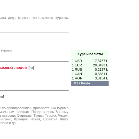
рана деда мороза горнолыжные курорты
 туризм
Курсы валюты
1 USD
17,3737 L
1 EUR
20,0493 L
рьёзных людей
[
ru
]
1 RUB
0,2137 L
1 UAH
0,3881 L
1 RON
3,8154 L
ru
]
 по бронированию и приобретению туров в
имальным тарифам. Представляем Вашему
 острова, Эмираты, Тунис, Турция, Чехия,
нилюкс, Франция, Чехия, Хорватия, Кипр,
овье и др.