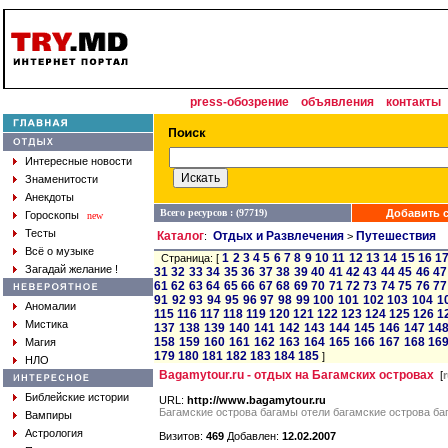
press-обозрение
объявления
контакты
Интересные новости
Знаменитости
Анекдоты
Всего ресурсов : (97719)
Добавить с
Гороскопы
new
Тесты
Каталог
Отдых и Развлечения
Путешествия
:
>
Всё о музыке
1
2
3
4
5
6
7
8
9
10
11
12
13
14
15
16
1
Страница: [
Загадай желание !
31
32
33
34
35
36
37
38
39
40
41
42
43
44
45
46
47
61
62
63
64
65
66
67
68
69
70
71
72
73
74
75
76
77
91
92
93
94
95
96
97
98
99
100
101
102
103
104
1
Аномалии
115
116
117
118
119
120
121
122
123
124
125
126
1
Мистика
137
138
139
140
141
142
143
144
145
146
147
14
158
159
160
161
162
163
164
165
166
167
168
16
Магия
179
180
181
182
183
184
185
]
НЛО
Bagamytour.ru - отдых на Багамских островах
[
Библейские истории
URL:
http://www.bagamytour.ru
Багамские острова багамы отели багамские острова б
Вампиры
Астрология
Визитов:
469
Добавлен:
12.02.2007