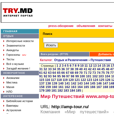
press-обозрение
объявления
контакты
Интересные новости
Знаменитости
Анекдоты
Всего ресурсов : (97719)
Добавить с
Гороскопы
new
Тесты
Каталог
Отдых и Развлечения
Путешествия
:
>
Всё о музыке
1
2
3
4
5
6
7
8
9
10
11
12
13
14
15
16
1
Страница: [
Загадай желание !
31
32
33
34
35
36
37
38
39
40
41
42
43
44
45
46
47
61
62
63
64
65
66
67
68
69
70
71
72
73
74
75
76
77
91
92
93
94
95
96
97
98
99
100
101
102
103
104
1
Аномалии
115
116
117
118
119
120
121
122
123
124
125
126
1
Мистика
137
138
139
140
141
142
143
144
145
146
147
14
158
159
160
161
162
163
164
165
166
167
168
16
Магия
179
180
181
182
183
184
185
]
НЛО
Мир Путешествий www.amp-to
Библейские истории
Вампиры
URL:
http://amp-tour.ru/
Астрология
Компания «Мир путешествий» 