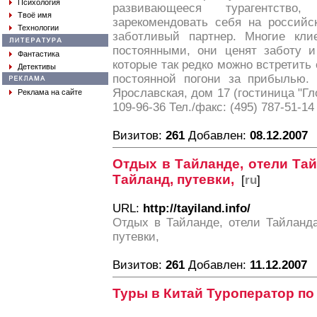
Психология
развивающееся турагентство
Твоё имя
зарекомендовать себя на российс
Технологии
заботливый партнер. Многие кли
постоянными, они ценят заботу и
Фантастика
которые так редко можно встретить 
Детективы
постоянной погони за прибылью.
Ярославская, дом 17 (гостиница "Гло
Реклама на сайте
109-96-36 Тел./факс: (495) 787-51-14
Визитов:
261
Добавлен:
08.12.2007
Отдых в Тайланде, отели Тай
Тайланд, путевки,
[
ru
]
URL:
http://tayiland.info/
Отдых в Тайланде, отели Тайланда
путевки,
Визитов:
261
Добавлен:
11.12.2007
Туры в Китай Туроператор по