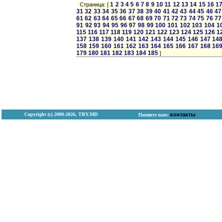
1
2
3
4
5
6
7
8
9
10
11
12
13
14
15
16
1
Страница: [
31
32
33
34
35
36
37
38
39
40
41
42
43
44
45
46
47
61
62
63
64
65
66
67
68
69
70
71
72
73
74
75
76
77
91
92
93
94
95
96
97
98
99
100
101
102
103
104
1
115
116
117
118
119
120
121
122
123
124
125
126
1
137
138
139
140
141
142
143
144
145
146
147
14
158
159
160
161
162
163
164
165
166
167
168
16
179
180
181
182
183
184
185
]
Copyright (с) 2000-2026, TRY.MD
контакты
Пишите нам: