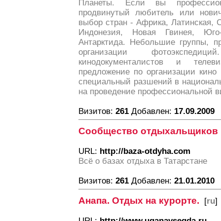
Планеты. Если вы профессио
продвинутый любитель или нови
выбор стран - Африка, Латинская,
Индонезия, Новая Гвинея, Юго
Антарктида. Небольшие группы, п
организации фотоэкспеди
кинодокументалистов и телев
предложение по организации кино
специальный разшений в националь
на проведение профессиональной в
Визитов:
261
Добавлен:
17.09.2009
Сообщество отдыхальщиков
URL:
http://baza-otdyha.com
Всё о базах отдыха в Татарстане
Визитов:
261
Добавлен:
21.01.2010
Анапа. Отдых на курорте.
[
ru
]
URL:
http://www.uganavsegda.ru